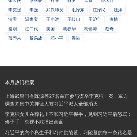
张又侠
彭丽媛
拜登
政变
普京
曾庆红
李克强
李强
武汉肺炎
毛泽东
江泽民
汪洋
清零
温家宝
王小洪
王岐山
王沪宁
疫情
秦刚
红二代
美国
胡春华
胡锦涛
蔡奇
薄熙来
贸易战
邓小平
香港
本月热门档案
上海武警司令陈源等27名军官参与谋杀李克强一案，军方
调查并集中关押证人被习近平派人全部消灭
李克强女儿在葬礼上不和习近平握手，见到习近平后怒骂：
侩子手！央视不敢播出画面
习近平的六个私生子和习仲勋陵墓，习陵墓的每一条路名是