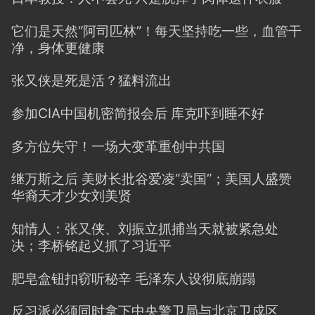
它们是天然“阿司匹林”！每天坚持吃一些，血管干
净，身体更健康
张又侠是死是活？猛料流出
参加CIA中国机密简报会后 库克吓到睡不好
多方位失守！一场大变革重创中共国
继万斯之后 美财长批谷爱凌“卖国”；美国人盛赞
华裔天才少女刘美贤
知情人：张又侠、刘振立抓捕当天就被紧急处
决；李桥铭起义抓了习近平
肥皂盒钮扣窃听秘辛 毛泽东人设彻底崩蹋
反习派必须同时拿下中央警卫局与北京卫戍区