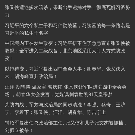
张又侠遭遇多次暗杀，果断出手逮捕对手；彻底瓦解习派势
力
习近平的六个私生子和习仲勋陵墓，习陵墓的每一条路名是
习近平的私生子名字
中国境内正在发生政变；习近平捂不住了急急宣布张又侠被
双规；全军进入二级战备，北京地区采用人盯人方式防政
变！
以拖待变，习近平提出四中全会人事：胡春华、张又侠入
常，胡海峰直升政治局！
汪洋 胡锦涛 温家宝 曾庆红 张又侠让军队进驻四中全会会
场 ，胡春华大会发言，党媒讽刺袁世凯81天皇帝梦
为防内战，军方与政治局的同步清洗！李强、蔡奇、王沪
宁、李希下；张又侠、汪洋、胡春华、陈吉宁上
钟绍军复出任总政治部主任, 张又侠和儿子张文杰被抓捕，
刘振立被杀！