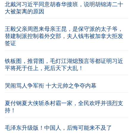
北戴河习近平同意胡春华接班，说明胡锦涛二十
大被架离的原因
王毅父亲周恩来母亲王昆，是保守派的太子爷，
替建制派控制着外交部，夫人钱韦被加拿大拒发
签证
铁板图，推背图，毛灯江湖熄预言等都证明习近
平将死于任上，死后天下大乱！
哭闹骂人争军衔 十大元帅之争夺内幕
夏付钢夏大侠斩杀村霸一家，全民欢呼并强烈支
持！
毛泽东升级版！中国人，后悔可能来不及了