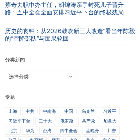
蔡奇去职中办主任，胡锦涛亲手封死儿子晋升
路：五中全会全面安排习近平下台的终极残局
历史的丧钟：从2026鼓吹新三大改造”看当年陈毅
的“空降部队”与因果轮回
分类新闻
分
类
新
专题
闻
上海
中共
中南海
中国
乌克兰
习近平
习近平下台
二十大
俄罗斯
共产党
加拿大
北京
华为
台湾
四中全会
孟晚舟
川普