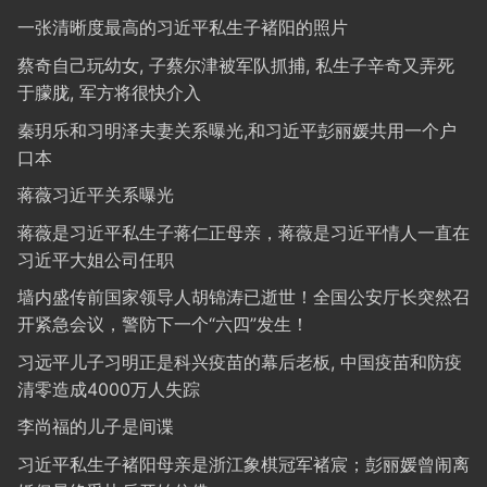
一张清晰度最高的习近平私生子褚阳的照片
蔡奇自己玩幼女, 子蔡尔津被军队抓捕, 私生子辛奇又弄死
于朦胧, 军方将很快介入
秦玥乐和习明泽夫妻关系曝光,和习近平彭丽媛共用一个户
口本
蒋薇习近平关系曝光
蒋薇是习近平私生子蒋仁正母亲，蒋薇是习近平情人一直在
习近平大姐公司任职
墙内盛传前国家领导人胡锦涛已逝世！全国公安厅长突然召
开紧急会议，警防下一个“六四”发生！
习远平儿子习明正是科兴疫苗的幕后老板, 中国疫苗和防疫
清零造成4000万人失踪
李尚福的儿子是间谍
习近平私生子褚阳母亲是浙江象棋冠军褚宸；彭丽媛曾闹离