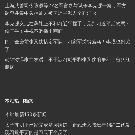
上海武警司令陈源等27名军官参与谋杀李克强一案，军方
调查并集中关押证人被习近平派人全部消灭
李克强女儿在葬礼上不和习近平握手，见到习近平后怒骂：
侩子手！央视不敢播出画面
四种全会前张又侠搞定军队；习家军纷纷落马！李强也倒戈
了？
胡锦涛温家宝发话：不干涉习近平和张又侠的争斗；曾庆红
装病！
本站热门档案
本站最新150条新闻
太子齐明正已经完成基层历练，正式步入接班行列红二代发
现习近平要的是习天下全反了