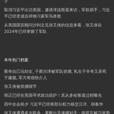
子
取消习近平出访美国，邀请泽连斯基来访，军权易手，习近
平已经变成吉祥物习家军鸟兽散
从美国国安顾问沙利文见张又侠的信息来看，张又侠在
2024年已经掌握了军队
本年热门档案
蔡奇自己玩幼女, 子蔡尔津被军队抓捕, 私生子辛奇又弄死
于朦胧, 军方将很快介入
张又侠被抓捕细节
韩正已经在英国寻求政治庇护！其从多哈叛逃过程曝光
四中全会前夕 习近平已经将部分权力移交汪洋、胡春华
张又侠遭遇多次暗杀，果断出手逮捕对手；彻底瓦解习派势