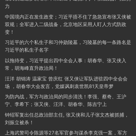
力
中国境内正在发生政变；习近平捂不住了急急宣布张又侠被
双规；全军进入二级战备，北京地区采用人盯人方式防政
变！
习近平的六个私生子和习仲勋陵墓，习陵墓的每一条路名是
习近平的私生子名字
以拖待变，习近平提出四中全会人事：胡春华、张又侠入
常，胡海峰直升政治局！
汪洋 胡锦涛 温家宝 曾庆红 张又侠让军队进驻四中全会会
场 ，胡春华大会发言，党媒讽刺袁世凯81天皇帝梦
为防内战，军方与政治局的同步清洗！李强、蔡奇、王沪
宁、李希下；张又侠、汪洋、胡春华、陈吉宁上
钟绍军复出任总政治部主任, 张又侠和儿子张文杰被抓捕，
刘振立被杀！
上海武警司令陈源等27名军官参与谋杀李克强一案，军方