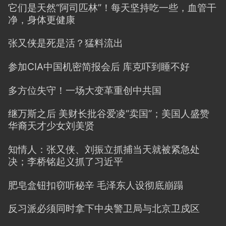
它们是天然“阿司匹林”！每天坚持吃一些，血管干
净，身体更健康
张又侠是死是活？猛料流出
参加CIA中国机密简报会后 库克吓到睡不好
多方位失守！一场大变革重创中共国
继万斯之后 美财长批谷爱凌“卖国”；美国人盛赞
华裔天才少女刘美贤
知情人：张又侠、刘振立抓捕当天就被紧急处
决；李桥铭起义抓了习近平
肥皂盒钮扣窃听秘辛 毛泽东人设彻底崩蹋
反习派必须同时拿下中央警卫局与北京卫戍区