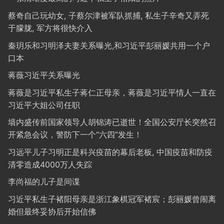
蔡奇自己玩幼女, 子蔡尔津被军队抓捕, 私生子辛奇又弄死
于朦胧, 军方将很快介入
秦玥乐和习明泽夫妻关系曝光,和习近平彭丽媛共用一个户
口本
蒋薇习近平关系曝光
蒋薇是习近平私生子蒋仁正母亲，蒋薇是习近平情人一直在
习近平大姐公司任职
墙内盛传前国家领导人胡锦涛已逝世！全国公安厅长突然召
开紧急会议，警防下一个“六四”发生！
习远平儿子习明正是科兴疫苗的幕后老板, 中国疫苗和防疫
清零造成4000万人失踪
李尚福的儿子是间谍
习近平私生子褚阳母亲是浙江象棋冠军褚宸；彭丽媛曾闹离
婚但最终妥协后开始信佛