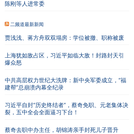
陈刚等人进常委
二频道最新新闻
贾浅浅、蒋方舟双双塌房：学位被撤、职称被废
上海犹如敌占区，习近平如临大敌！封路封天引
爆众怒
中共高层权力世纪大洗牌：新中央军委成立，“福
建帮”总崩溃内幕全纪录
习近平自封“历史终结者”，蔡奇免职、元老集体决
裂，五中全会全面逼习下台！
蔡奇去职中办主任，胡锦涛亲手封死儿子晋升