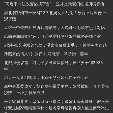
“习近平非法政变必须下台” – 这才是天安门红墙所喷标语
湖北省鄂州市一家3口3P 爸妈女儿乱伦！数百照片疯传 三
观尽毁
孟锦云中年照片被唐师曾曝光，孟晚舟和毛泽东照片对比
彭丽媛和闺蜜捉奸，习近平暴打彭丽媛并威胁杀她全家
刘源–张又侠双剑合璧，温家宝幕后出手：习近平权力终结
薄熙来的情人们: 张伟杰,马晓晴，章子怡，姜丰
北戴河会议前，习近平发出试探信号，自己要干到2035
年！
习近平女儿习明泽，小姨子彭丽娟和侄子齐明正
新中央军委成立，胡春华任军委主席；陈希被抓，蔡奇嚣张
狡辩，王小洪替身被抓
辛奇家庭背景：母亲田海燕是徐明遗孀田海蓉妹妹，假父辛
保安是国家电网董事长；起名辛奇是告诉别人他是蔡奇私生