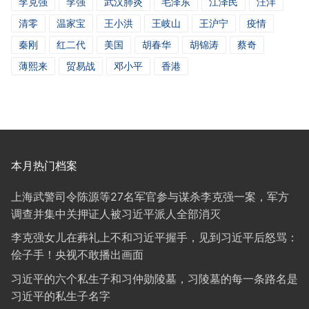
李克强
李强
武汉肺炎
毛泽东
江泽民
汪洋
清零
温家宝
王小洪
王岐山
王沪宁
疫情
秦刚
红二代
美国
胡春华
胡锦涛
蔡奇
薄熙来
贸易战
邓小平
香港
本月热门档案
上海武警司令陈源等27名军官参与谋杀李克强一案，军方
调查并集中关押证人被习近平派人全部消灭
李克强女儿在葬礼上不和习近平握手，见到习近平后怒骂：
侩子手！央视不敢播出画面
习近平的六个私生子和习仲勋陵墓，习陵墓的每一条路名是
习近平的私生子名字