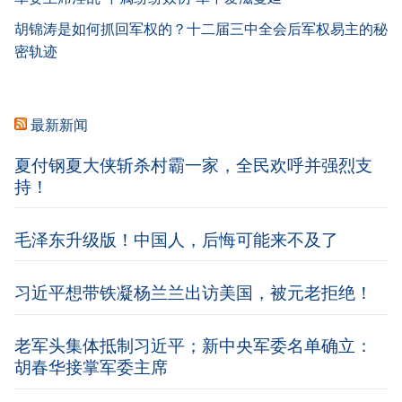
胡锦涛是如何抓回军权的？十二届三中全会后军权易主的秘
密轨迹
最新新闻
夏付钢夏大侠斩杀村霸一家，全民欢呼并强烈支
持！
毛泽东升级版！中国人，后悔可能来不及了
习近平想带铁凝杨兰兰出访美国，被元老拒绝！
老军头集体抵制习近平；新中央军委名单确立：
胡春华接掌军委主席