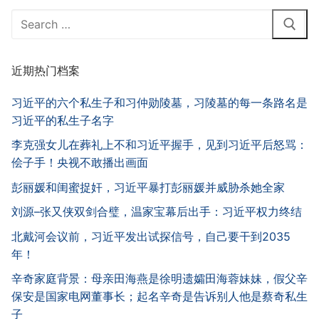
Search
for:
近期热门档案
习近平的六个私生子和习仲勋陵墓，习陵墓的每一条路名是
习近平的私生子名字
李克强女儿在葬礼上不和习近平握手，见到习近平后怒骂：
侩子手！央视不敢播出画面
彭丽媛和闺蜜捉奸，习近平暴打彭丽媛并威胁杀她全家
刘源–张又侠双剑合璧，温家宝幕后出手：习近平权力终结
北戴河会议前，习近平发出试探信号，自己要干到2035
年！
辛奇家庭背景：母亲田海燕是徐明遗孀田海蓉妹妹，假父辛
保安是国家电网董事长；起名辛奇是告诉别人他是蔡奇私生
子