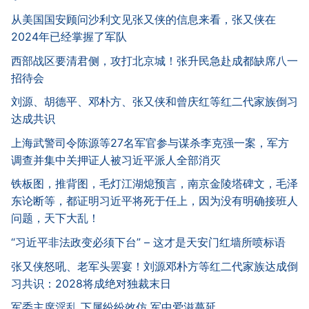
从美国国安顾问沙利文见张又侠的信息来看，张又侠在
2024年已经掌握了军队
西部战区要清君侧，攻打北京城！张升民急赴成都缺席八一
招待会
刘源、胡德平、邓朴方、张又侠和曾庆红等红二代家族倒习
达成共识
上海武警司令陈源等27名军官参与谋杀李克强一案，军方
调查并集中关押证人被习近平派人全部消灭
铁板图，推背图，毛灯江湖熄预言，南京金陵塔碑文，毛泽
东论断等，都证明习近平将死于任上，因为没有明确接班人
问题，天下大乱！
“习近平非法政变必须下台” – 这才是天安门红墙所喷标语
张又侠怒吼、老军头罢宴！刘源邓朴方等红二代家族达成倒
习共识：2028将成绝对独裁末日
军委主席淫乱 下属纷纷效仿 军中爱滋蔓延