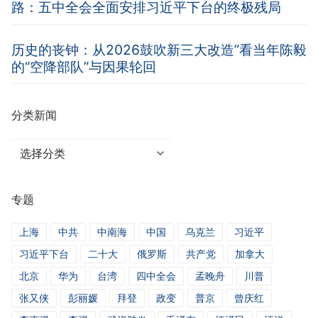
路：五中全会全面安排习近平下台的终极残局
历史的丧钟：从2026鼓吹新三大改造”看当年陈毅
的“空降部队”与因果轮回
分类新闻
分
类
新
专题
闻
上海
中共
中南海
中国
乌克兰
习近平
习近平下台
二十大
俄罗斯
共产党
加拿大
北京
华为
台湾
四中全会
孟晚舟
川普
张又侠
彭丽媛
拜登
政变
普京
曾庆红