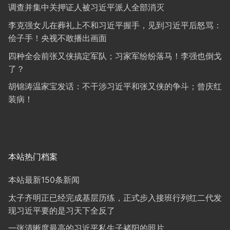
调查并集中关押证人被习近平派人全部消灭
李克强女儿在葬礼上不和习近平握手，见到习近平后怒骂：
侩子手！央视不敢播出画面
四种全会前张又侠搞定军队；习家军纷纷落马！李强也倒戈
了？
胡锦涛温家宝发话：不干涉习近平和张又侠的争斗；曾庆红
装病！
本站热门档案
本站最新150条新闻
太子齐明正已经完成基层历练，正式步入接班行列红二代发
现习近平要的是习天下全反了
一张清晰度最高的习近平私生子褚阳的照片