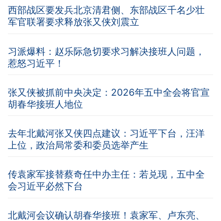
西部战区要发兵北京清君侧、东部战区千名少壮
军官联署要求释放张又侠刘震立
习派爆料：赵乐际急切要求习解决接班人问题，
惹怒习近平！
张又侠被抓前中央决定：2026年五中全会将官宣
胡春华接班人地位
去年北戴河张又侠四点建议：习近平下台，汪洋
上位，政治局常委和委员选举产生
传袁家军接替蔡奇任中办主任：若兑现，五中全
会习近平必然下台
北戴河会议确认胡春华接班！袁家军、卢东亮、