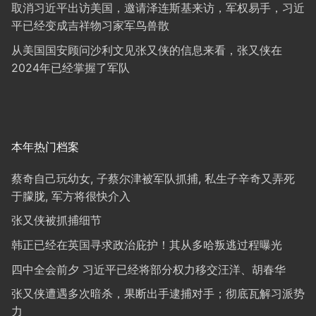
取消习近平出访美国，邀请泽连斯基来访，军权易手，习近
平已经变成吉祥物习家军鸟兽散
从美国国安顾问沙利文见张又侠的信息来看，张又侠在
2024年已经掌握了军队
本年热门档案
蔡奇自己玩幼女, 子蔡尔津被军队抓捕, 私生子辛奇又弄死
于朦胧, 军方将很快介入
张又侠被抓捕细节
韩正已经在英国寻求政治庇护！其从多哈叛逃过程曝光
四中全会前夕 习近平已经将部分权力移交汪洋、胡春华
张又侠遭遇多次暗杀，果断出手逮捕对手；彻底瓦解习派势
力