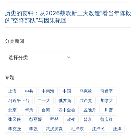
历史的丧钟：从2026鼓吹新三大改造”看当年陈毅
的“空降部队”与因果轮回
分类新闻
分
类
新
专题
闻
上海
中共
中南海
中国
乌克兰
习近平
习近平下台
二十大
俄罗斯
共产党
加拿大
北京
华为
台湾
四中全会
孟晚舟
川普
张又侠
彭丽媛
拜登
政变
普京
曾庆红
李克强
李强
武汉肺炎
毛泽东
江泽民
汪洋