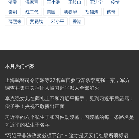
清零
温家宝
王小洪
王岐山
王沪宁
疫情
秦刚
红二代
美国
胡春华
胡锦涛
蔡奇
薄熙来
贸易战
邓小平
香港
本月热门档案
上海武警司令陈源等27名军官参与谋杀李克强一案，军方
调查并集中关押证人被习近平派人全部消灭
李克强女儿在葬礼上不和习近平握手，见到习近平后怒骂：
侩子手！央视不敢播出画面
习近平的六个私生子和习仲勋陵墓，习陵墓的每一条路名是
习近平的私生子名字
“习近平非法政变必须下台” – 这才是天安门红墙所喷标语