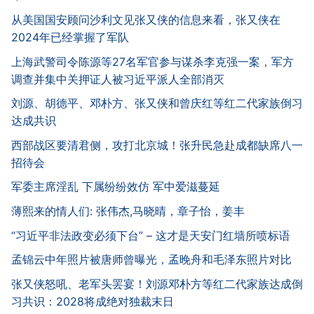
从美国国安顾问沙利文见张又侠的信息来看，张又侠在
2024年已经掌握了军队
上海武警司令陈源等27名军官参与谋杀李克强一案，军方
调查并集中关押证人被习近平派人全部消灭
刘源、胡德平、邓朴方、张又侠和曾庆红等红二代家族倒习
达成共识
西部战区要清君侧，攻打北京城！张升民急赴成都缺席八一
招待会
军委主席淫乱 下属纷纷效仿 军中爱滋蔓延
薄熙来的情人们: 张伟杰,马晓晴，章子怡，姜丰
“习近平非法政变必须下台” – 这才是天安门红墙所喷标语
孟锦云中年照片被唐师曾曝光，孟晚舟和毛泽东照片对比
张又侠怒吼、老军头罢宴！刘源邓朴方等红二代家族达成倒
习共识：2028将成绝对独裁末日