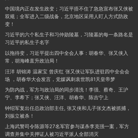
中国境内正在发生政变；习近平捂不住了急急宣布张又侠被
双规；全军进入二级战备，北京地区采用人盯人方式防政
变！
习近平的六个私生子和习仲勋陵墓，习陵墓的每一条路名是
习近平的私生子名字
以拖待变，习近平提出四中全会人事：胡春华、张又侠入
常，胡海峰直升政治局！
汪洋 胡锦涛 温家宝 曾庆红 张又侠让军队进驻四中全会会
场 ，胡春华大会发言，党媒讽刺袁世凯81天皇帝梦
为防内战，军方与政治局的同步清洗！李强、蔡奇、王沪
宁、李希下；张又侠、汪洋、胡春华、陈吉宁上
钟绍军复出任总政治部主任, 张又侠和儿子张文杰被抓捕，
刘振立被杀！
上海武警司令陈源等27名军官参与谋杀李克强一案，军方
调查并集中关押证人被习近平派人全部消灭