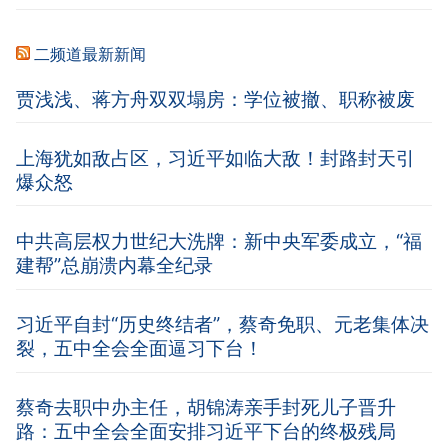
二频道最新新闻
贾浅浅、蒋方舟双双塌房：学位被撤、职称被废
上海犹如敌占区，习近平如临大敌！封路封天引
爆众怒
中共高层权力世纪大洗牌：新中央军委成立，“福
建帮”总崩溃内幕全纪录
习近平自封“历史终结者”，蔡奇免职、元老集体决
裂，五中全会全面逼习下台！
蔡奇去职中办主任，胡锦涛亲手封死儿子晋升
路：五中全会全面安排习近平下台的终极残局