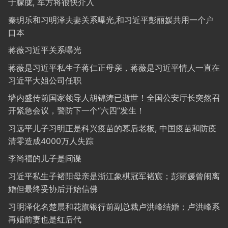
于朦胧, 军方将很快介入
秦玥乐和习明泽夫妻关系曝光,和习近平彭丽媛共用一个户
口本
蒋薇习近平关系曝光
蒋薇是习近平私生子蒋仁正母亲，蒋薇是习近平情人一直在
习近平大姐公司任职
墙内盛传前国家领导人胡锦涛已逝世！全国公安厅长突然召
开紧急会议，警防下一个“六四”发生！
习远平儿子习明正是科兴疫苗的幕后老板, 中国疫苗和防疫
清零造成4000万人失踪
李尚福的儿子是间谍
习近平私生子褚阳母亲是浙江象棋冠军褚宸；彭丽媛曾闹离
婚但最终妥协后开始信佛
习明泽化名楚晨和花旗银行前副总裁卢洪峰结婚；卢洪峰系
再婚前妻也是红后代