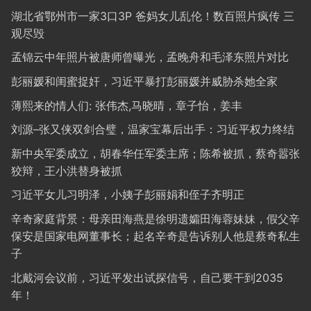
湖北省鄂州市一家3口3P 爸妈女儿乱伦！数百照片疯传 三
观尽毁
孟锦云中年照片被唐师曾曝光，孟晚舟和毛泽东照片对比
彭丽媛和闺蜜捉奸，习近平暴打彭丽媛并威胁杀她全家
薄熙来的情人们: 张伟杰,马晓晴，章子怡，姜丰
刘源–张又侠双剑合璧，温家宝幕后出手：习近平权力终结
新中央军委成立，胡春华任军委主席；陈希被抓，蔡奇嚣张
狡辩，王小洪替身被抓
习近平女儿习明泽，小姨子彭丽娟和侄子齐明正
辛奇家庭背景：母亲田海燕是徐明遗孀田海蓉妹妹，假父辛
保安是国家电网董事长；起名辛奇是告诉别人他是蔡奇私生
子
北戴河会议前，习近平发出试探信号，自己要干到2035
年！