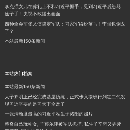
李克强女儿在葬礼上不和习近平握手，见到习近平后怒骂：
侩子手！央视不敢播出画面
四种全会前张又侠搞定军队；习家军纷纷落马！李强也倒戈
了？
本站最新150条新闻
本站热门档案
本站最新150条新闻
太子齐明正已经完成基层历练，正式步入接班行列红二代发
现习近平要的是习天下全反了
一张清晰度最高的习近平私生子褚阳的照片
蔡奇自己玩幼女, 子蔡尔津被军队抓捕, 私生子辛奇又弄死