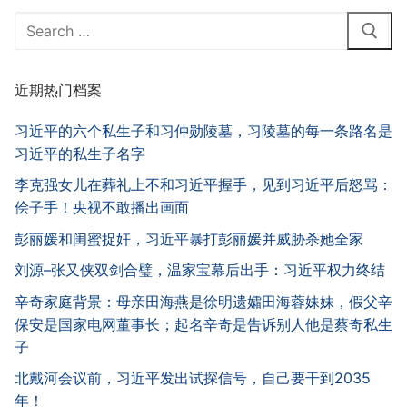
Search
for:
近期热门档案
习近平的六个私生子和习仲勋陵墓，习陵墓的每一条路名是
习近平的私生子名字
李克强女儿在葬礼上不和习近平握手，见到习近平后怒骂：
侩子手！央视不敢播出画面
彭丽媛和闺蜜捉奸，习近平暴打彭丽媛并威胁杀她全家
刘源–张又侠双剑合璧，温家宝幕后出手：习近平权力终结
辛奇家庭背景：母亲田海燕是徐明遗孀田海蓉妹妹，假父辛
保安是国家电网董事长；起名辛奇是告诉别人他是蔡奇私生
子
北戴河会议前，习近平发出试探信号，自己要干到2035
年！