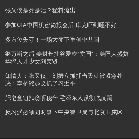
张又侠是死是活？猛料流出
参加CIA中国机密简报会后 库克吓到睡不好
多方位失守！一场大变革重创中共国
继万斯之后 美财长批谷爱凌“卖国”；美国人盛赞
华裔天才少女刘美贤
知情人：张又侠、刘振立抓捕当天就被紧急处
决；李桥铭起义抓了习近平
肥皂盒钮扣窃听秘辛 毛泽东人设彻底崩蹋
反习派必须同时拿下中央警卫局与北京卫戍区