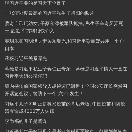
现习近平要的是习天下全反了
一张清晰度最高的习近平私生子褚阳的照片
蔡奇自己玩幼女, 子蔡尔津被军队抓捕, 私生子辛奇又弄死
于朦胧, 军方将很快介入
秦玥乐和习明泽夫妻关系曝光,和习近平彭丽媛共用一个户
口本
蒋薇习近平关系曝光
蒋薇是习近平私生子蒋仁正母亲，蒋薇是习近平情人一直在
习近平大姐公司任职
墙内盛传前国家领导人胡锦涛已逝世！全国公安厅长突然召
开紧急会议，警防下一个“六四”发生！
习远平儿子习明正是科兴疫苗的幕后老板, 中国疫苗和防疫
清零造成4000万人失踪
李尚福的儿子是间谍
习近平私生子褚阳母亲是浙江象棋冠军褚宸；彭丽媛曾闹离