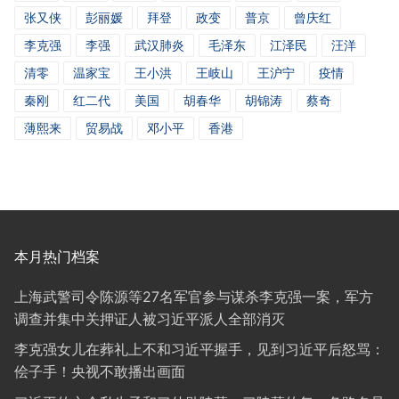
张又侠
彭丽媛
拜登
政变
普京
曾庆红
李克强
李强
武汉肺炎
毛泽东
江泽民
汪洋
清零
温家宝
王小洪
王岐山
王沪宁
疫情
秦刚
红二代
美国
胡春华
胡锦涛
蔡奇
薄熙来
贸易战
邓小平
香港
本月热门档案
上海武警司令陈源等27名军官参与谋杀李克强一案，军方
调查并集中关押证人被习近平派人全部消灭
李克强女儿在葬礼上不和习近平握手，见到习近平后怒骂：
侩子手！央视不敢播出画面