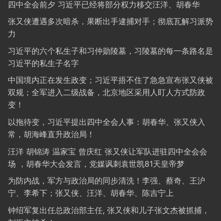
四中全会前夕 习近平已经将部分权力移交汪洋、胡春华
张又侠遭遇多次暗杀，果断出手逮捕对手；彻底瓦解习派势
力
习近平的六个私生子和习仲勋陵墓，习陵墓的每一条路名是
习近平的私生子名字
中国境内正在发生政变；习近平捂不住了急急宣布张又侠被
双规；全军进入二级战备，北京地区采用人盯人方式防政
变！
以拖待变，习近平提出四中全会人事：胡春华、张又侠入
常，胡海峰直升政治局！
汪洋 胡锦涛 温家宝 曾庆红 张又侠让军队进驻四中全会会
场 ，胡春华大会发言，党媒讽刺袁世凯81天皇帝梦
为防内战，军方与政治局的同步清洗！李强、蔡奇、王沪
宁、李希下；张又侠、汪洋、胡春华、陈吉宁上
钟绍军复出任总政治部主任, 张又侠和儿子张文杰被抓捕，