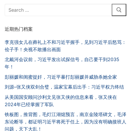
Search
for:
近期热门档案
李克强女儿在葬礼上不和习近平握手，见到习近平后怒骂：
侩子手！央视不敢播出画面
北戴河会议前，习近平发出试探信号，自己要干到2035
年！
彭丽媛和闺蜜捉奸，习近平暴打彭丽媛并威胁杀她全家
刘源–张又侠双剑合璧，温家宝幕后出手：习近平权力终结
从美国国安顾问沙利文见张又侠的信息来看，张又侠在
2024年已经掌握了军队
铁板图，推背图，毛灯江湖熄预言，南京金陵塔碑文，毛泽
东论断等，都证明习近平将死于任上，因为没有明确接班人
问题，天下大乱！