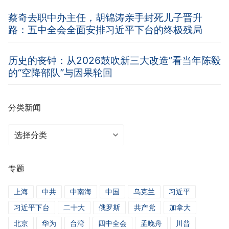
蔡奇去职中办主任，胡锦涛亲手封死儿子晋升
路：五中全会全面安排习近平下台的终极残局
历史的丧钟：从2026鼓吹新三大改造”看当年陈毅
的“空降部队”与因果轮回
分类新闻
分
类
新
专题
闻
上海
中共
中南海
中国
乌克兰
习近平
习近平下台
二十大
俄罗斯
共产党
加拿大
北京
华为
台湾
四中全会
孟晚舟
川普