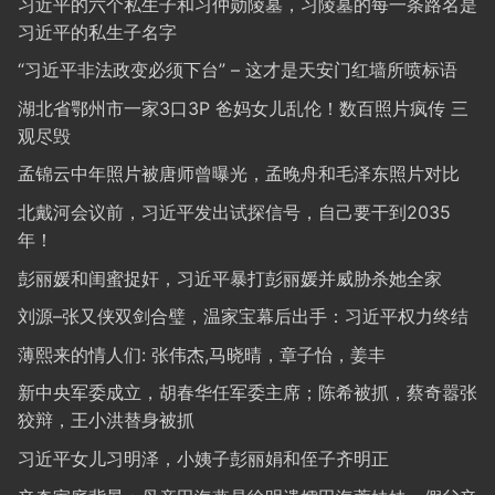
习近平的六个私生子和习仲勋陵墓，习陵墓的每一条路名是
习近平的私生子名字
“习近平非法政变必须下台” – 这才是天安门红墙所喷标语
湖北省鄂州市一家3口3P 爸妈女儿乱伦！数百照片疯传 三
观尽毁
孟锦云中年照片被唐师曾曝光，孟晚舟和毛泽东照片对比
北戴河会议前，习近平发出试探信号，自己要干到2035
年！
彭丽媛和闺蜜捉奸，习近平暴打彭丽媛并威胁杀她全家
刘源–张又侠双剑合璧，温家宝幕后出手：习近平权力终结
薄熙来的情人们: 张伟杰,马晓晴，章子怡，姜丰
新中央军委成立，胡春华任军委主席；陈希被抓，蔡奇嚣张
狡辩，王小洪替身被抓
习近平女儿习明泽，小姨子彭丽娟和侄子齐明正