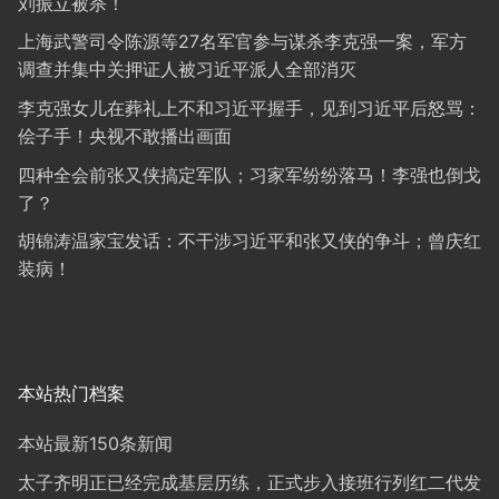
刘振立被杀！
上海武警司令陈源等27名军官参与谋杀李克强一案，军方
调查并集中关押证人被习近平派人全部消灭
李克强女儿在葬礼上不和习近平握手，见到习近平后怒骂：
侩子手！央视不敢播出画面
四种全会前张又侠搞定军队；习家军纷纷落马！李强也倒戈
了？
胡锦涛温家宝发话：不干涉习近平和张又侠的争斗；曾庆红
装病！
本站热门档案
本站最新150条新闻
太子齐明正已经完成基层历练，正式步入接班行列红二代发