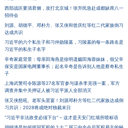
西部战区要清君侧，攻打北京城！张升民急赴成都缺席八一
招待会
刘源、胡德平、邓朴方、张又侠和曾庆红等红二代家族倒习
达成共识
习近平的六个私生子和习仲勋陵墓，习陵墓的每一条路名是
习近平的私生子名字
辛奇家庭背景：母亲田海燕是徐明遗孀田海蓉妹妹，假父辛
保安是国家电网董事长；起名辛奇是告诉别人他是蔡奇私生
子
上海武警司令陈源等27名军官参与谋杀李克强一案，军方
调查并集中关押证人被习近平派人全部消灭
张又侠怒吼、老军头罢宴！刘源邓朴方等红二代家族达成倒
习共识：2028将成绝对独裁末日
“习近平非法政变必须下台” – 这才是天安门红墙所喷标语
胡锦涛是如何抓回军权的？十二届三中全会后军权易主的秘