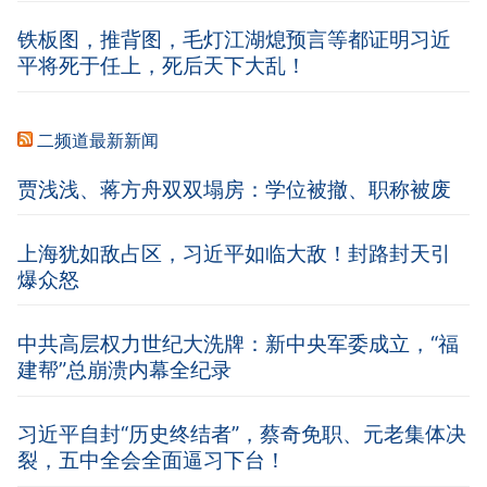
铁板图，推背图，毛灯江湖熄预言等都证明习近
平将死于任上，死后天下大乱！
二频道最新新闻
贾浅浅、蒋方舟双双塌房：学位被撤、职称被废
上海犹如敌占区，习近平如临大敌！封路封天引
爆众怒
中共高层权力世纪大洗牌：新中央军委成立，“福
建帮”总崩溃内幕全纪录
习近平自封“历史终结者”，蔡奇免职、元老集体决
裂，五中全会全面逼习下台！