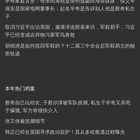
辛奇家庭背景：母亲田海燕是徐明遗孀田海蓉妹妹，假父辛
保安是国家电网董事长；起名辛奇是告诉别人他是蔡奇私生
子
取消习近平出访美国，邀请泽连斯基来访，军权易手，习近
平已经变成吉祥物习家军鸟兽散
胡锦涛是如何抓回军权的？十二届三中全会后军权易主的秘
密轨迹
本年热门档案
蔡奇自己玩幼女, 子蔡尔津被军队抓捕, 私生子辛奇又弄死
于朦胧, 军方将很快介入
张又侠被抓捕细节
韩正已经在英国寻求政治庇护！其从多哈叛逃过程曝光