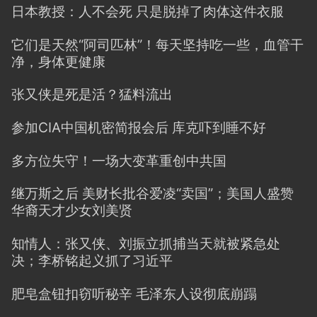
日本教授：人不会死 只是脱掉了肉体这件衣服
它们是天然“阿司匹林”！每天坚持吃一些，血管干
净，身体更健康
张又侠是死是活？猛料流出
参加CIA中国机密简报会后 库克吓到睡不好
多方位失守！一场大变革重创中共国
继万斯之后 美财长批谷爱凌“卖国”；美国人盛赞
华裔天才少女刘美贤
知情人：张又侠、刘振立抓捕当天就被紧急处
决；李桥铭起义抓了习近平
肥皂盒钮扣窃听秘辛 毛泽东人设彻底崩蹋