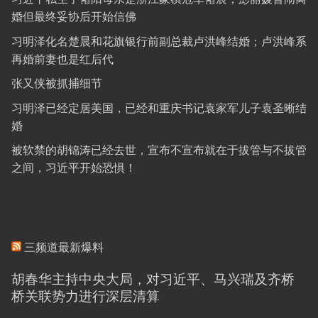
婚但最终妥协后开始信佛
习明泽化名楚晨和花旗银行前副总裁卢洪峰结婚；卢洪峰系
再婚前妻也是红后代
张又侠被抓捕细节
习明泽已经定居美国，已经和重庆书记袁家军儿子袁圣晰结
婚
被软禁的胡锦涛已经去世，宣布不宣布就在于拔管与不拔管
之间，习近平开始恐惧！
三频道最新爆料
胡春华主持中央大局，对习近平、马兴瑞及齐桥
桥关联势力进行深层清算