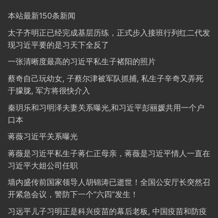
本站最新150条新闻
太子齐明正已经完成基层历练，正式步入接班行列红二代发
现习近平要的是习天下全反了
一张清晰度最高的习近平私生子褚阳的照片
蔡奇自己玩幼女, 子蔡尔津被军队抓捕, 私生子辛奇又弄死
于朦胧, 军方将很快介入
秦玥乐和习明泽夫妻关系曝光,和习近平彭丽媛共用一个户
口本
蒋薇习近平关系曝光
蒋薇是习近平私生子蒋仁正母亲，蒋薇是习近平情人一直在
习近平大姐公司任职
墙内盛传前国家领导人胡锦涛已逝世！全国公安厅长突然召
开紧急会议，警防下一个“六四”发生！
习远平儿子习明正是科兴疫苗的幕后老板, 中国疫苗和防疫