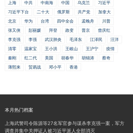
上海
中共
中南海
中国
乌克兰
习近平
习近平下台
二十大
俄罗斯
共产党
加拿大
北京
华为
台湾
四中全会
孟晚舟
川普
张又侠
彭丽媛
拜登
政变
普京
曾庆红
李克强
李强
武汉肺炎
毛泽东
江泽民
汪洋
清零
温家宝
王小洪
王岐山
王沪宁
疫情
秦刚
红二代
美国
胡春华
胡锦涛
蔡奇
薄熙来
贸易战
邓小平
香港
本月热门档案
上海武警司令陈源等27名军官参与谋杀李克强一案，军方
调查并集中关押证人被习近平派人全部消灭