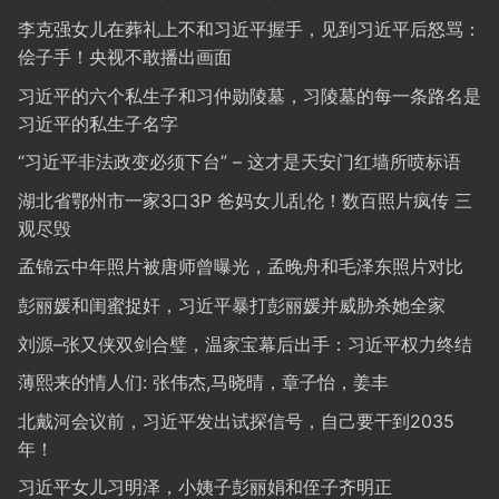
李克强女儿在葬礼上不和习近平握手，见到习近平后怒骂：
侩子手！央视不敢播出画面
习近平的六个私生子和习仲勋陵墓，习陵墓的每一条路名是
习近平的私生子名字
“习近平非法政变必须下台” – 这才是天安门红墙所喷标语
湖北省鄂州市一家3口3P 爸妈女儿乱伦！数百照片疯传 三
观尽毁
孟锦云中年照片被唐师曾曝光，孟晚舟和毛泽东照片对比
彭丽媛和闺蜜捉奸，习近平暴打彭丽媛并威胁杀她全家
刘源–张又侠双剑合璧，温家宝幕后出手：习近平权力终结
薄熙来的情人们: 张伟杰,马晓晴，章子怡，姜丰
北戴河会议前，习近平发出试探信号，自己要干到2035
年！
习近平女儿习明泽，小姨子彭丽娟和侄子齐明正