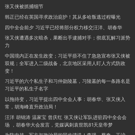
张又侠被抓捕细节
韩正已经在英国寻求政治庇护！其从多哈叛逃过程曝光
四中全会前夕 习近平已经将部分权力移交汪洋、胡春华
张又侠遭遇多次暗杀，果断出手逮捕对手；彻底瓦解习派势
力
中国境内正在发生政变；习近平捂不住了急急宣布张又侠被
双规；全军进入二级战备，北京地区采用人盯人方式防政
变！
习近平的六个私生子和习仲勋陵墓，习陵墓的每一条路名是
习近平的私生子名字
以拖待变，习近平提出四中全会人事：胡春华、张又侠入
常，胡海峰直升政治局！
汪洋 胡锦涛 温家宝 曾庆红 张又侠让军队进驻四中全会会
场 ，胡春华大会发言，党媒讽刺袁世凯81天皇帝梦