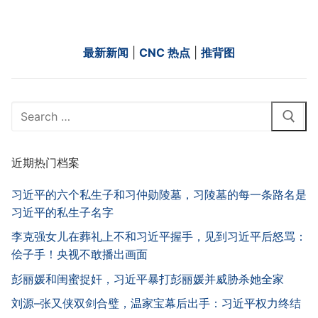
最新新闻
|
CNC 热点
|
推背图
Search
for:
近期热门档案
习近平的六个私生子和习仲勋陵墓，习陵墓的每一条路名是
习近平的私生子名字
李克强女儿在葬礼上不和习近平握手，见到习近平后怒骂：
侩子手！央视不敢播出画面
彭丽媛和闺蜜捉奸，习近平暴打彭丽媛并威胁杀她全家
刘源–张又侠双剑合璧，温家宝幕后出手：习近平权力终结