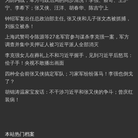
为防内战，军方与政治局的同步清洗！李强、蔡奇、王沪
宁、李希下；张又侠、汪洋、胡春华、陈吉宁上
钟绍军复出任总政治部主任, 张又侠和儿子张文杰被抓捕，
刘振立被杀！
上海武警司令陈源等27名军官参与谋杀李克强一案，军方
调查并集中关押证人被习近平派人全部消灭
李克强女儿在葬礼上不和习近平握手，见到习近平后怒骂：
侩子手！央视不敢播出画面
四种全会前张又侠搞定军队；习家军纷纷落马！李强也倒戈
了？
胡锦涛温家宝发话：不干涉习近平和张又侠的争斗；曾庆红
装病！
本站热门档案