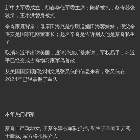
新中央军委成立，胡春华任军委主席；陈希被抓，蔡奇嚣张
狡辩，王小洪替身被抓
辛奇家庭背景：母亲田海燕是徐明遗孀田海蓉妹妹，假父辛
保安是国家电网董事长；起名辛奇是告诉别人他是蔡奇私生
子
取消习近平出访美国，邀请泽连斯基来访，军权易手，习近
平已经变成吉祥物习家军鸟兽散
从美国国安顾问沙利文见张又侠的信息来看，张又侠在
2024年已经掌握了军队
本年热门档案
蔡奇自己玩幼女, 子蔡尔津被军队抓捕, 私生子辛奇又弄死
于朦胧, 军方将很快介入