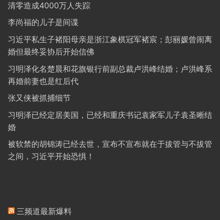
清零造成4000万人失踪
李尚福的儿子是间谍
习近平私生子褚阳母亲是浙江象棋冠军褚宸；彭丽媛曾闹离
婚但最终妥协后开始信佛
习明泽化名楚晨和花旗银行前副总裁卢洪峰结婚；卢洪峰系
再婚前妻也是红后代
张又侠被抓捕细节
习明泽已经定居美国，已经和重庆书记袁家军儿子袁圣晰结
婚
被软禁的胡锦涛已经去世，宣布不宣布就在于拔管与不拔管
之间，习近平开始恐惧！
三频道最新爆料