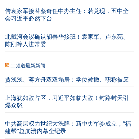
传袁家军接替蔡奇任中办主任：若兑现，五中全
会习近平必然下台
北戴河会议确认胡春华接班！袁家军、卢东亮、
陈刚等人进常委
二频道最新新闻
贾浅浅、蒋方舟双双塌房：学位被撤、职称被废
上海犹如敌占区，习近平如临大敌！封路封天引
爆众怒
中共高层权力世纪大洗牌：新中央军委成立，“福
建帮”总崩溃内幕全纪录