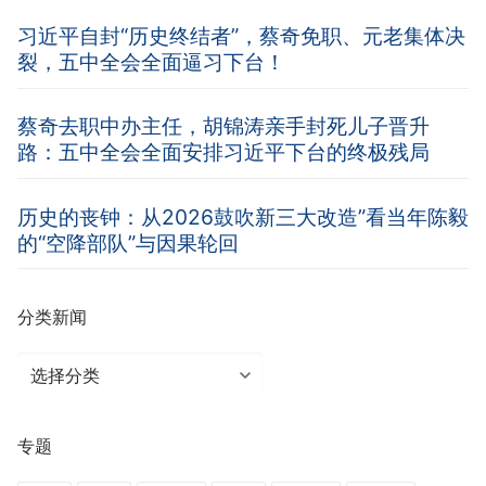
习近平自封“历史终结者”，蔡奇免职、元老集体决
裂，五中全会全面逼习下台！
蔡奇去职中办主任，胡锦涛亲手封死儿子晋升
路：五中全会全面安排习近平下台的终极残局
历史的丧钟：从2026鼓吹新三大改造”看当年陈毅
的“空降部队”与因果轮回
分类新闻
分
类
新
专题
闻