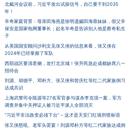
北戴河会议前，习近平发出试探信号，自己要干到2035
年！
辛奇家庭背景：母亲田海燕是徐明遗孀田海蓉妹妹，假父辛
保安是国家电网董事长；起名辛奇是告诉别人他是蔡奇私生
子
从美国国安顾问沙利文见张又侠的信息来看，张又侠在
2024年已经掌握了军队
西部战区要清君侧，攻打北京城！张升民急赴成都缺席八一
招待会
刘源、胡德平、邓朴方、张又侠和曾庆红等红二代家族倒习
达成共识
上海武警司令陈源等27名军官参与谋杀李克强一案，军方
调查并集中关押证人被习近平派人全部消灭
“习近平非法政变必须下台” – 这才是天安门红墙所喷标语
张又侠怒吼、老军头罢宴！刘源邓朴方等红二代家族达成倒