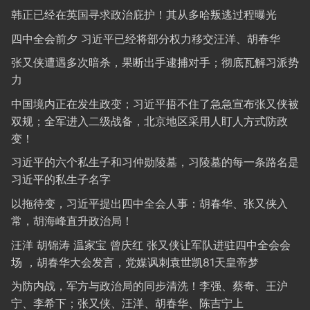
韩正已经在英国寻求政治庇护！其从多哈叛逃过程曝光
四中全会前夕 习近平已经将部分权力移交汪洋、胡春华
张又侠遭遇多次暗杀，果断出手逮捕对手；彻底瓦解习派势
力
中国境内正在发生政变；习近平捂不住了急急宣布张又侠被
双规；全军进入二级战备，北京地区采用人盯人方式防政
变！
习近平的六个私生子和习仲勋陵墓，习陵墓的每一条路名是
习近平的私生子名字
以拖待变，习近平提出四中全会人事：胡春华、张又侠入
常，胡海峰直升政治局！
汪洋 胡锦涛 温家宝 曾庆红 张又侠让军队进驻四中全会会
场 ，胡春华大会发言，党媒讽刺袁世凯81天皇帝梦
为防内战，军方与政治局的同步清洗！李强、蔡奇、王沪
宁、李希下；张又侠、汪洋、胡春华、陈吉宁上