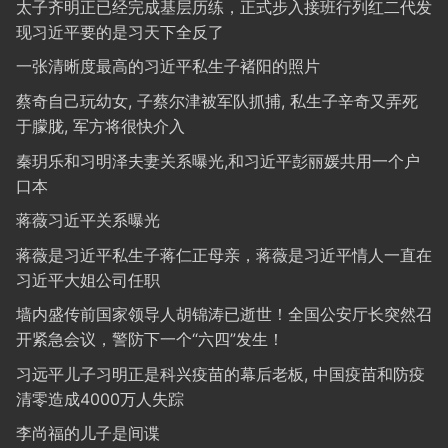
太子齐明正已经完成基层历练，正式步入接班行列红二代发
现习近平要的是习天下全反了
一张清晰度最高的习近平私生子褚阳的照片
蔡奇自己玩幼女, 子蔡尔津被军队抓捕, 私生子辛奇又弄死
于朦胧, 军方将很快介入
秦玥乐和习明泽夫妻关系曝光,和习近平彭丽媛共用一个户
口本
蒋薇习近平关系曝光
蒋薇是习近平私生子蒋仁正母亲，蒋薇是习近平情人一直在
习近平大姐公司任职
墙内盛传前国家领导人胡锦涛已逝世！全国公安厅长突然召
开紧急会议，警防下一个“六四”发生！
习远平儿子习明正是科兴疫苗的幕后老板, 中国疫苗和防疫
清零造成4000万人失踪
李尚福的儿子是间谍