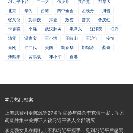
习近平下台
二十大
俄罗斯
共产党
加拿大
北京
华为
台湾
四中全会
孟晚舟
川普
张又侠
彭丽媛
拜登
政变
普京
曾庆红
李克强
李强
武汉肺炎
毛泽东
江泽民
汪洋
清零
温家宝
王小洪
王岐山
王沪宁
疫情
秦刚
红二代
美国
胡春华
胡锦涛
蔡奇
薄熙来
贸易战
邓小平
香港
本月热门档案
上海武警司令陈源等27名军官参与谋杀李克强一案，军方
调查并集中关押证人被习近平派人全部消灭
李克强女儿在葬礼上不和习近平握手，见到习近平后怒骂：