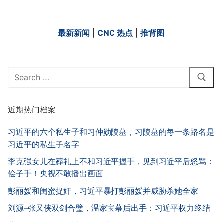
最新新闻
|
CNC 热点
|
推背图
Search
for:
近期热门档案
习近平的六个私生子和习仲勋陵墓，习陵墓的每一条路名是
习近平的私生子名字
李克强女儿在葬礼上不和习近平握手，见到习近平后怒骂：
侩子手！央视不敢播出画面
彭丽媛和闺蜜捉奸，习近平暴打彭丽媛并威胁杀她全家
刘源–张又侠双剑合璧，温家宝幕后出手：习近平权力终结