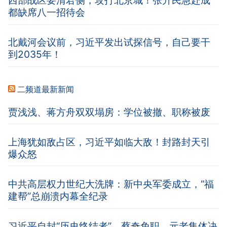
西部战区要清君侧，攻打北京城！张升民急赴成
都缺席八一招待会
北戴河会议前，习近平发出试探信号，自己要干
到2035年！
二频道最新新闻
贾浅浅、蒋方舟双双塌房：学位被撤、职称被废
上海犹如敌占区，习近平如临大敌！封路封天引
爆众怒
中共高层权力世纪大洗牌：新中央军委成立，“福
建帮”总崩溃内幕全纪录
习近平自封“历史终结者”，蔡奇免职、元老集体决