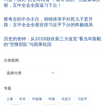
裂，五中全会全面逼习下台！
蔡奇去职中办主任，胡锦涛亲手封死儿子晋升
路：五中全会全面安排习近平下台的终极残局
历史的丧钟：从2026鼓吹新三大改造”看当年陈毅
的“空降部队”与因果轮回
分类新闻
分
类
新
专题
闻
上海
中共
中南海
中国
乌克兰
习近平