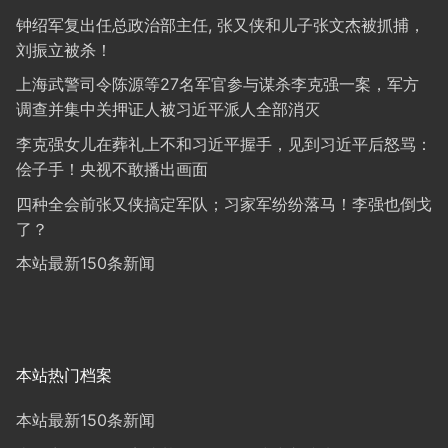
钟绍军复出任总政治部主任, 张又侠和儿子张文杰被抓捕，
刘振立被杀！
上海武警司令陈源等27名军官参与谋杀李克强一案，军方
调查并集中关押证人被习近平派人全部消灭
李克强女儿在葬礼上不和习近平握手，见到习近平后怒骂：
侩子手！央视不敢播出画面
四种全会前张又侠搞定军队；习家军纷纷落马！李强也倒戈
了？
本站最新150条新闻
本站热门档案
本站最新150条新闻