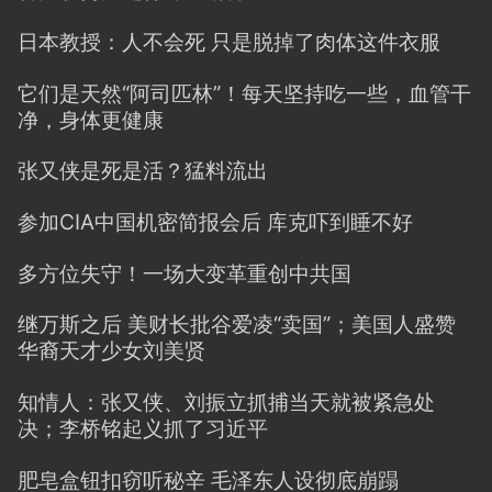
日本教授：人不会死 只是脱掉了肉体这件衣服
它们是天然“阿司匹林”！每天坚持吃一些，血管干
净，身体更健康
张又侠是死是活？猛料流出
参加CIA中国机密简报会后 库克吓到睡不好
多方位失守！一场大变革重创中共国
继万斯之后 美财长批谷爱凌“卖国”；美国人盛赞
华裔天才少女刘美贤
知情人：张又侠、刘振立抓捕当天就被紧急处
决；李桥铭起义抓了习近平
肥皂盒钮扣窃听秘辛 毛泽东人设彻底崩蹋