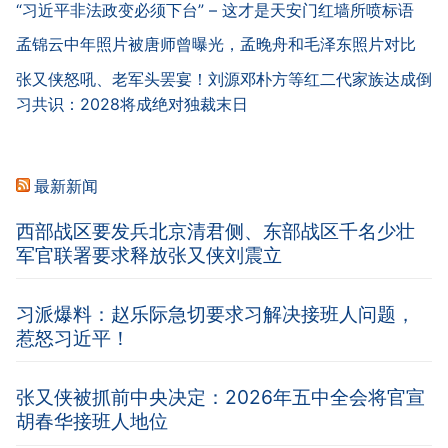
“习近平非法政变必须下台” – 这才是天安门红墙所喷标语
孟锦云中年照片被唐师曾曝光，孟晚舟和毛泽东照片对比
张又侠怒吼、老军头罢宴！刘源邓朴方等红二代家族达成倒
习共识：2028将成绝对独裁末日
最新新闻
西部战区要发兵北京清君侧、东部战区千名少壮
军官联署要求释放张又侠刘震立
习派爆料：赵乐际急切要求习解决接班人问题，
惹怒习近平！
张又侠被抓前中央决定：2026年五中全会将官宣
胡春华接班人地位