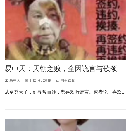
易中天：天朝之败，全因谎言与歌颂
易中天
9 12 月, 2019
书生议政
从至尊天子，到寻常百姓，都喜欢听谎言。或者说，喜欢…