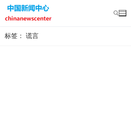
Skip
to
content
标签：
谎言
Search for: