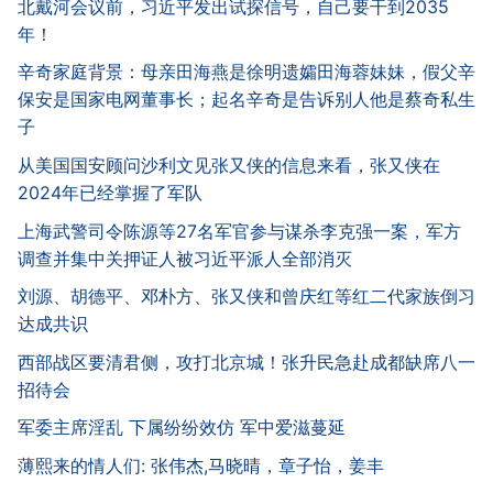
北戴河会议前，习近平发出试探信号，自己要干到2035
年！
辛奇家庭背景：母亲田海燕是徐明遗孀田海蓉妹妹，假父辛
保安是国家电网董事长；起名辛奇是告诉别人他是蔡奇私生
子
从美国国安顾问沙利文见张又侠的信息来看，张又侠在
2024年已经掌握了军队
上海武警司令陈源等27名军官参与谋杀李克强一案，军方
调查并集中关押证人被习近平派人全部消灭
刘源、胡德平、邓朴方、张又侠和曾庆红等红二代家族倒习
达成共识
西部战区要清君侧，攻打北京城！张升民急赴成都缺席八一
招待会
军委主席淫乱 下属纷纷效仿 军中爱滋蔓延
薄熙来的情人们: 张伟杰,马晓晴，章子怡，姜丰