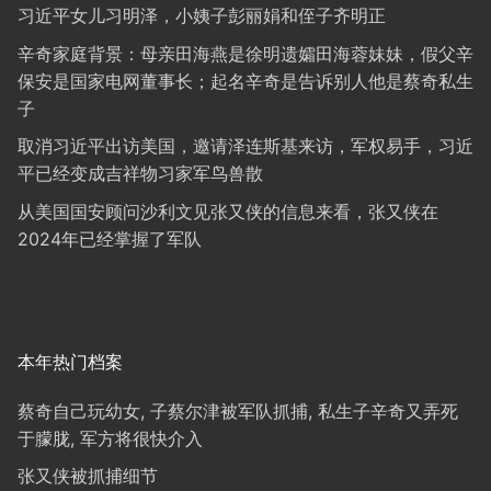
习近平女儿习明泽，小姨子彭丽娟和侄子齐明正
辛奇家庭背景：母亲田海燕是徐明遗孀田海蓉妹妹，假父辛
保安是国家电网董事长；起名辛奇是告诉别人他是蔡奇私生
子
取消习近平出访美国，邀请泽连斯基来访，军权易手，习近
平已经变成吉祥物习家军鸟兽散
从美国国安顾问沙利文见张又侠的信息来看，张又侠在
2024年已经掌握了军队
本年热门档案
蔡奇自己玩幼女, 子蔡尔津被军队抓捕, 私生子辛奇又弄死
于朦胧, 军方将很快介入
张又侠被抓捕细节