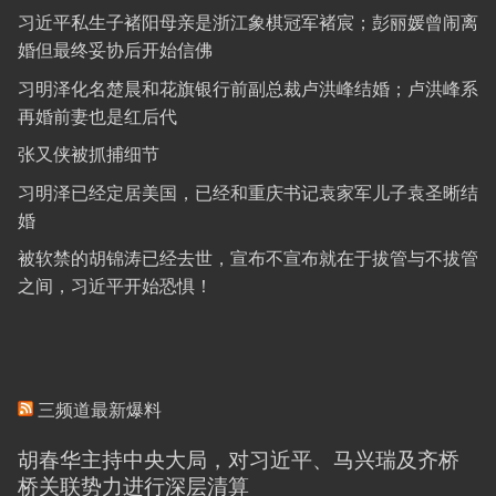
习近平私生子褚阳母亲是浙江象棋冠军褚宸；彭丽媛曾闹离
婚但最终妥协后开始信佛
习明泽化名楚晨和花旗银行前副总裁卢洪峰结婚；卢洪峰系
再婚前妻也是红后代
张又侠被抓捕细节
习明泽已经定居美国，已经和重庆书记袁家军儿子袁圣晰结
婚
被软禁的胡锦涛已经去世，宣布不宣布就在于拔管与不拔管
之间，习近平开始恐惧！
三频道最新爆料
胡春华主持中央大局，对习近平、马兴瑞及齐桥
桥关联势力进行深层清算