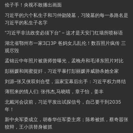
侩子手！央视不敢播出画面
习近平的六个私生子和习仲勋陵墓，习陵墓的每一条路名是
习近平的私生子名字
“习近平非法政变必须下台” – 这才是天安门红墙所喷标语
湖北省鄂州市一家3口3P 爸妈女儿乱伦！数百照片疯传 三
观尽毁
孟锦云中年照片被唐师曾曝光，孟晚舟和毛泽东照片对比
彭丽媛和闺蜜捉奸，习近平暴打彭丽媛并威胁杀她全家
刘源–张又侠双剑合璧，温家宝幕后出手：习近平权力终结
薄熙来的情人们: 张伟杰,马晓晴，章子怡，姜丰
北戴河会议前，习近平发出试探信号，自己要干到2035
年！
新中央军委成立，胡春华任军委主席；陈希被抓，蔡奇嚣张
狡辩，王小洪替身被抓