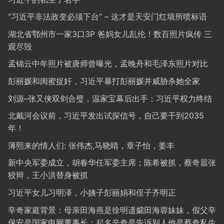
“习近平非法政变必须下台” – 这才是天安门红墙所喷标语
湖北省鄂州市一家3口3P 爸妈女儿乱伦！数百照片疯传 三
观尽毁
孟锦云中年照片被唐师曾曝光，孟晚舟和毛泽东照片对比
彭丽媛和闺蜜捉奸，习近平暴打彭丽媛并威胁杀她全家
刘源–张又侠双剑合璧，温家宝幕后出手：习近平权力终结
北戴河会议前，习近平发出试探信号，自己要干到2035
年！
薄熙来的情人们: 张伟杰,马晓晴，章子怡，姜丰
新中央军委成立，胡春华任军委主席；陈希被抓，蔡奇嚣张
狡辩，王小洪替身被抓
习近平女儿习明泽，小姨子彭丽娟和侄子齐明正
辛奇家庭背景：母亲田海燕是徐明遗孀田海蓉妹妹，假父辛
保安是国家电网董事长；起名辛奇是告诉别人他是蔡奇私生