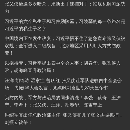
张又侠遭遇多次暗杀，果断出手逮捕对手；彻底瓦解习派势
力
习近平的六个私生子和习仲勋陵墓，习陵墓的每一条路名是
习近平的私生子名字
中国境内正在发生政变；习近平捂不住了急急宣布张又侠被
双规；全军进入二级战备，北京地区采用人盯人方式防政
变！
以拖待变，习近平提出四中全会人事：胡春华、张又侠入
常，胡海峰直升政治局！
汪洋 胡锦涛 温家宝 曾庆红 张又侠让军队进驻四中全会会
场 ，胡春华大会发言，党媒讽刺袁世凯81天皇帝梦
为防内战，军方与政治局的同步清洗！李强、蔡奇、王沪
宁、李希下；张又侠、汪洋、胡春华、陈吉宁上
钟绍军复出任总政治部主任, 张又侠和儿子张文杰被抓捕，
刘振立被杀！