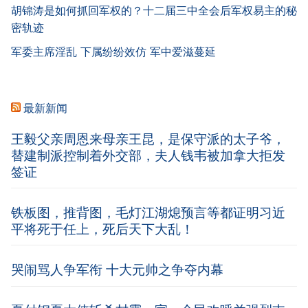
胡锦涛是如何抓回军权的？十二届三中全会后军权易主的秘
密轨迹
军委主席淫乱 下属纷纷效仿 军中爱滋蔓延
最新新闻
王毅父亲周恩来母亲王昆，是保守派的太子爷，
替建制派控制着外交部，夫人钱韦被加拿大拒发
签证
铁板图，推背图，毛灯江湖熄预言等都证明习近
平将死于任上，死后天下大乱！
哭闹骂人争军衔 十大元帅之争夺内幕