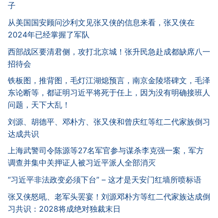
子
从美国国安顾问沙利文见张又侠的信息来看，张又侠在
2024年已经掌握了军队
西部战区要清君侧，攻打北京城！张升民急赴成都缺席八一
招待会
铁板图，推背图，毛灯江湖熄预言，南京金陵塔碑文，毛泽
东论断等，都证明习近平将死于任上，因为没有明确接班人
问题，天下大乱！
刘源、胡德平、邓朴方、张又侠和曾庆红等红二代家族倒习
达成共识
上海武警司令陈源等27名军官参与谋杀李克强一案，军方
调查并集中关押证人被习近平派人全部消灭
“习近平非法政变必须下台” – 这才是天安门红墙所喷标语
张又侠怒吼、老军头罢宴！刘源邓朴方等红二代家族达成倒
习共识：2028将成绝对独裁末日