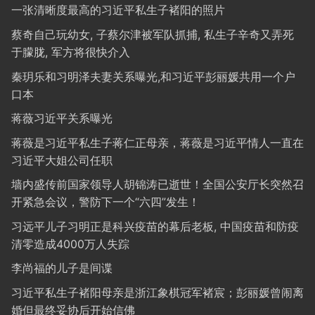
一张清晰度最高的习近平私生子褚阳的照片
蔡奇自己玩幼女, 子蔡尔津被军队抓捕, 私生子辛奇又弄死
于朦胧, 军方将很快介入
秦玥乐和习明泽夫妻关系曝光,和习近平彭丽媛共用一个户
口本
蒋薇习近平关系曝光
蒋薇是习近平私生子蒋仁正母亲，蒋薇是习近平情人一直在
习近平大姐公司任职
墙内盛传前国家领导人胡锦涛已逝世！全国公安厅长突然召
开紧急会议，警防下一个“六四”发生！
习远平儿子习明正是科兴疫苗的幕后老板, 中国疫苗和防疫
清零造成4000万人失踪
李尚福的儿子是间谍
习近平私生子褚阳母亲是浙江象棋冠军褚宸；彭丽媛曾闹离
婚但最终妥协后开始信佛