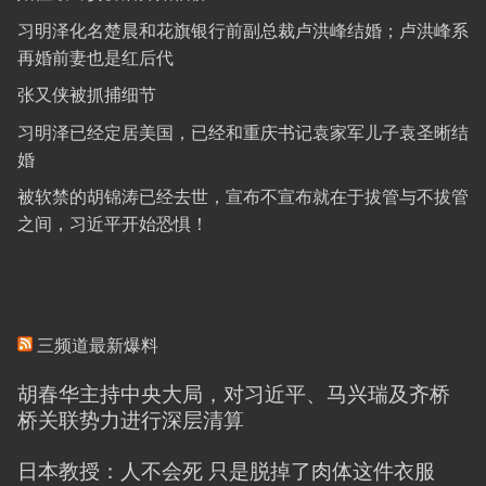
习明泽化名楚晨和花旗银行前副总裁卢洪峰结婚；卢洪峰系
再婚前妻也是红后代
张又侠被抓捕细节
习明泽已经定居美国，已经和重庆书记袁家军儿子袁圣晰结
婚
被软禁的胡锦涛已经去世，宣布不宣布就在于拔管与不拔管
之间，习近平开始恐惧！
三频道最新爆料
胡春华主持中央大局，对习近平、马兴瑞及齐桥
桥关联势力进行深层清算
日本教授：人不会死 只是脱掉了肉体这件衣服