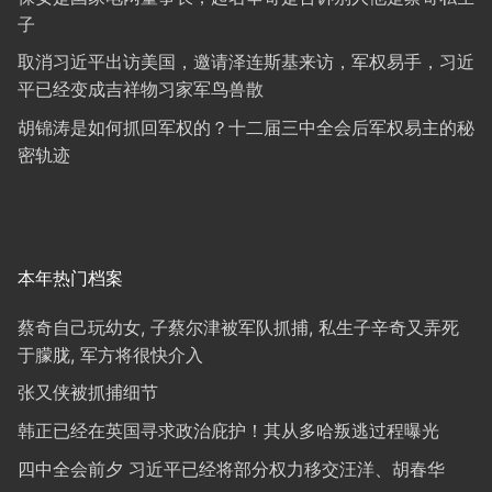
子
取消习近平出访美国，邀请泽连斯基来访，军权易手，习近
平已经变成吉祥物习家军鸟兽散
胡锦涛是如何抓回军权的？十二届三中全会后军权易主的秘
密轨迹
本年热门档案
蔡奇自己玩幼女, 子蔡尔津被军队抓捕, 私生子辛奇又弄死
于朦胧, 军方将很快介入
张又侠被抓捕细节
韩正已经在英国寻求政治庇护！其从多哈叛逃过程曝光
四中全会前夕 习近平已经将部分权力移交汪洋、胡春华