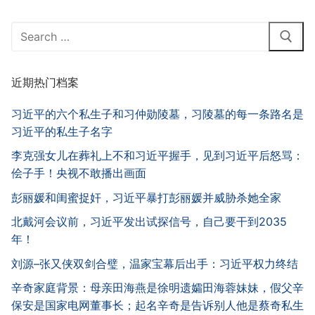
Search
for:
近期热门档案
习近平的六个私生子和习仲勋陵墓，习陵墓的每一条路名是
习近平的私生子名字
李克强女儿在葬礼上不和习近平握手，见到习近平后怒骂：
侩子手！央视不敢播出画面
彭丽媛和闺蜜捉奸，习近平暴打彭丽媛并威胁杀她全家
北戴河会议前，习近平发出试探信号，自己要干到2035
年！
刘源–张又侠双剑合璧，温家宝幕后出手：习近平权力终结
辛奇家庭背景：母亲田海燕是徐明遗孀田海蓉妹妹，假父辛
保安是国家电网董事长；起名辛奇是告诉别人他是蔡奇私生