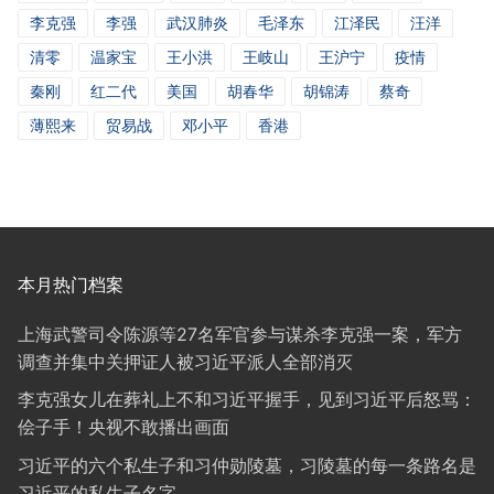
李克强
李强
武汉肺炎
毛泽东
江泽民
汪洋
清零
温家宝
王小洪
王岐山
王沪宁
疫情
秦刚
红二代
美国
胡春华
胡锦涛
蔡奇
薄熙来
贸易战
邓小平
香港
本月热门档案
上海武警司令陈源等27名军官参与谋杀李克强一案，军方
调查并集中关押证人被习近平派人全部消灭
李克强女儿在葬礼上不和习近平握手，见到习近平后怒骂：
侩子手！央视不敢播出画面
习近平的六个私生子和习仲勋陵墓，习陵墓的每一条路名是
习近平的私生子名字