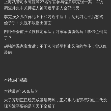
上海武警司令陈源等27名军官参与谋杀李克强一案，军方
调查并集中关押证人被习近平派人全部消灭
李克强女儿在葬礼上不和习近平握手，见到习近平后怒骂：
侩子手！央视不敢播出画面
四种全会前张又侠搞定军队；习家军纷纷落马！李强也倒戈
了？
胡锦涛温家宝发话：不干涉习近平和张又侠的争斗；曾庆红
装病！
本站热门档案
本站最新150条新闻
太子齐明正已经完成基层历练，正式步入接班行列红二代发
现习近平要的是习天下全反了