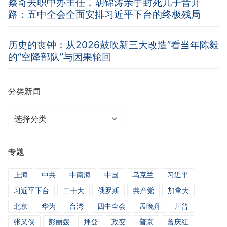
蔡奇去职中办主任，胡锦涛亲手封死儿子晋升
路：五中全会全面安排习近平下台的终极残局
历史的丧钟：从2026鼓吹新三大改造”看当年陈毅
的“空降部队”与因果轮回
分类新闻
分
类
新
专题
闻
上海
中共
中南海
中国
乌克兰
习近平
习近平下台
二十大
俄罗斯
共产党
加拿大
北京
华为
台湾
四中全会
孟晚舟
川普
张又侠
彭丽媛
拜登
政变
普京
曾庆红