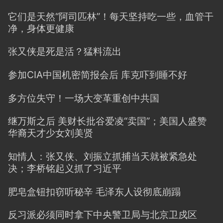
它们是天然“阿司匹林”！每天坚持吃一些，血管干
净，身体更健康
张又侠是死是活？猛料流出
参加CIA中国机密简报会后 库克吓到睡不好
多方位失守！一场大变革重创中共国
继万斯之后 美财长批谷爱凌“卖国”；美国人盛赞
华裔天才少女刘美贤
知情人：张又侠、刘振立抓捕当天就被紧急处
决；李桥铭起义抓了习近平
肥皂盒钮扣窃听秘辛 毛泽东人设彻底崩蹋
反习派必须同时拿下中央警卫局与北京卫戍区