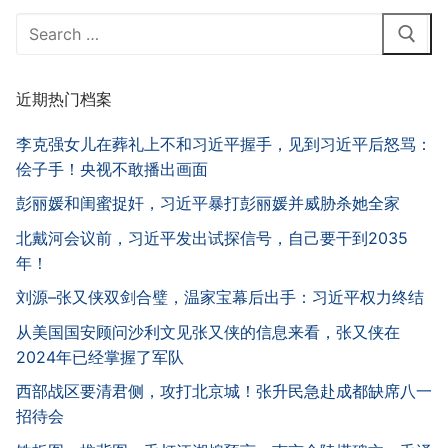
Search
for:
近期热门档案
李克强女儿在葬礼上不和习近平握手，见到习近平后怒骂：
侩子手！央视不敢播出画面
彭丽媛和闺蜜捉奸，习近平暴打彭丽媛并威胁杀她全家
北戴河会议前，习近平发出试探信号，自己要干到2035
年！
刘源–张又侠双剑合璧，温家宝幕后出手：习近平权力终结
从美国国安顾问沙利文见张又侠的信息来看，张又侠在
2024年已经掌握了军队
西部战区要清君侧，攻打北京城！张升民急赴成都缺席八一
招待会