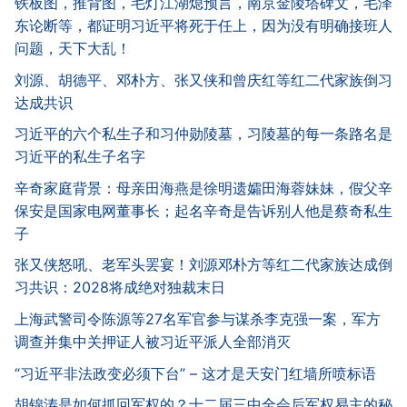
铁板图，推背图，毛灯江湖熄预言，南京金陵塔碑文，毛泽
东论断等，都证明习近平将死于任上，因为没有明确接班人
问题，天下大乱！
刘源、胡德平、邓朴方、张又侠和曾庆红等红二代家族倒习
达成共识
习近平的六个私生子和习仲勋陵墓，习陵墓的每一条路名是
习近平的私生子名字
辛奇家庭背景：母亲田海燕是徐明遗孀田海蓉妹妹，假父辛
保安是国家电网董事长；起名辛奇是告诉别人他是蔡奇私生
子
张又侠怒吼、老军头罢宴！刘源邓朴方等红二代家族达成倒
习共识：2028将成绝对独裁末日
上海武警司令陈源等27名军官参与谋杀李克强一案，军方
调查并集中关押证人被习近平派人全部消灭
“习近平非法政变必须下台” – 这才是天安门红墙所喷标语
胡锦涛是如何抓回军权的？十二届三中全会后军权易主的秘