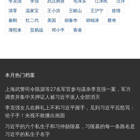
李克强
李强
武汉肺炎
毛泽东
江泽民
汪洋
清零
温家宝
王小洪
王岐山
王沪宁
疫情
秦刚
红二代
美国
胡春华
胡锦涛
蔡奇
薄熙来
贸易战
邓小平
香港
本月热门档案
上海武警司令陈源等27名军官参与谋杀李克强一案，军方
调查并集中关押证人被习近平派人全部消灭
李克强女儿在葬礼上不和习近平握手，见到习近平后怒骂：
侩子手！央视不敢播出画面
习近平的六个私生子和习仲勋陵墓，习陵墓的每一条路名是
习近平的私生子名字