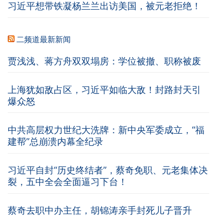
习近平想带铁凝杨兰兰出访美国，被元老拒绝！
二频道最新新闻
贾浅浅、蒋方舟双双塌房：学位被撤、职称被废
上海犹如敌占区，习近平如临大敌！封路封天引
爆众怒
中共高层权力世纪大洗牌：新中央军委成立，“福
建帮”总崩溃内幕全纪录
习近平自封“历史终结者”，蔡奇免职、元老集体决
裂，五中全会全面逼习下台！
蔡奇去职中办主任，胡锦涛亲手封死儿子晋升