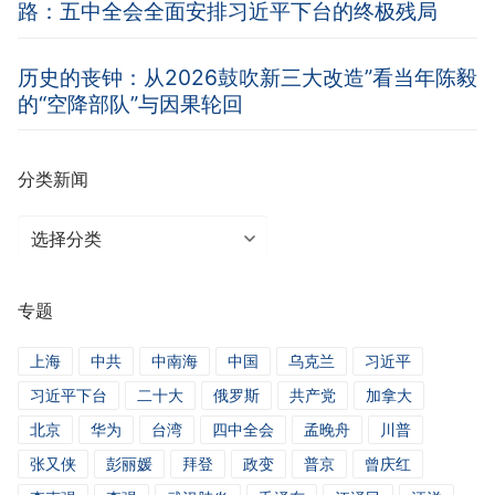
路：五中全会全面安排习近平下台的终极残局
历史的丧钟：从2026鼓吹新三大改造”看当年陈毅
的“空降部队”与因果轮回
分类新闻
分
类
新
专题
闻
上海
中共
中南海
中国
乌克兰
习近平
习近平下台
二十大
俄罗斯
共产党
加拿大
北京
华为
台湾
四中全会
孟晚舟
川普
张又侠
彭丽媛
拜登
政变
普京
曾庆红