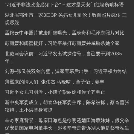
“习近平非法政变必须下台” – 这才是天安门红墙所喷标语
湖北省鄂州市一家3口3P 爸妈女儿乱伦！数百照片疯传 三
观尽毁
孟锦云中年照片被唐师曾曝光，孟晚舟和毛泽东照片对比
彭丽媛和闺蜜捉奸，习近平暴打彭丽媛并威胁杀她全家
北戴河会议前，习近平发出试探信号，自己要干到2035
年！
刘源–张又侠双剑合璧，温家宝幕后出手：习近平权力终结
薄熙来的情人们: 张伟杰,马晓晴，章子怡，姜丰
习近平女儿习明泽，小姨子彭丽娟和侄子齐明正
新中央军委成立，胡春华任军委主席；陈希被抓，蔡奇嚣张
狡辩，王小洪替身被抓
辛奇家庭背景：母亲田海燕是徐明遗孀田海蓉妹妹，假父辛
保安是国家电网董事长；起名辛奇是告诉别人他是蔡奇私生