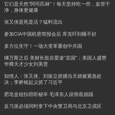
它们是天然“阿司匹林”！每天坚持吃一些，血管干
净，身体更健康
张又侠是死是活？猛料流出
参加CIA中国机密简报会后 库克吓到睡不好
多方位失守！一场大变革重创中共国
继万斯之后 美财长批谷爱凌“卖国”；美国人盛赞
华裔天才少女刘美贤
知情人：张又侠、刘振立抓捕当天就被紧急处
决；李桥铭起义抓了习近平
肥皂盒钮扣窃听秘辛 毛泽东人设彻底崩蹋
反习派必须同时拿下中央警卫局与北京卫戍区