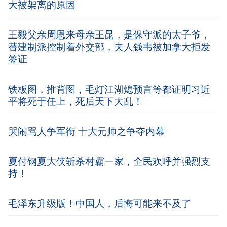
大被架离的原因
王毅父亲周恩来母亲王昆，是保守派的太子爷，
替建制派控制着外交部，夫人钱韦被加拿大拒发
签证
铁板图，推背图，毛灯江湖熄预言等都证明习近
平将死于任上，死后天下大乱！
哭闹骂人争军衔 十大元帅之争夺内幕
夏付钢夏大侠斩杀村霸一家，全民欢呼并强烈支
持！
毛泽东升级版！中国人，后悔可能来不及了