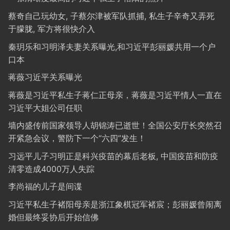
蔡奇自己玩幼女, 子蔡尔津被军队抓捕, 私生子辛奇又弄死
于朦胧, 军方将很快介入
秦玥乐和习明泽夫妻关系曝光,和习近平彭丽媛共用一个户
口本
蒋薇习近平关系曝光
蒋薇是习近平私生子蒋仁正母亲，蒋薇是习近平情人一直在
习近平大姐公司任职
墙内盛传前国家领导人胡锦涛已逝世！全国公安厅长突然召
开紧急会议，警防下一个“六四”发生！
习远平儿子习明正是科兴疫苗的幕后老板, 中国疫苗和防疫
清零造成4000万人失踪
李尚福的儿子是间谍
习近平私生子褚阳母亲是浙江象棋冠军褚宸；彭丽媛曾闹离
婚但最终妥协后开始信佛