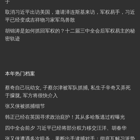
子
取消习近平出访美国，邀请泽连斯基来访，军权易手，习近
平已经变成吉祥物习家军鸟兽散
胡锦涛是如何抓回军权的？十二届三中全会后军权易主的秘
密轨迹
本年热门档案
蔡奇自己玩幼女, 子蔡尔津被军队抓捕, 私生子辛奇又弄死
于朦胧, 军方将很快介入
张又侠被抓捕细节
韩正已经在英国寻求政治庇护！其从多哈叛逃过程曝光
四中全会前夕 习近平已经将部分权力移交汪洋、胡春华
张又侠遭遇多次暗杀，果断出手逮捕对手；彻底瓦解习派势