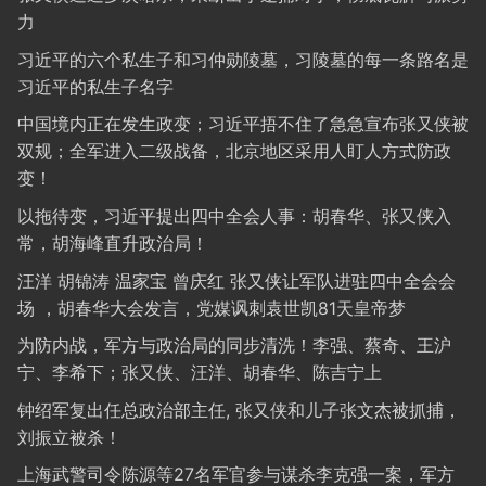
力
习近平的六个私生子和习仲勋陵墓，习陵墓的每一条路名是
习近平的私生子名字
中国境内正在发生政变；习近平捂不住了急急宣布张又侠被
双规；全军进入二级战备，北京地区采用人盯人方式防政
变！
以拖待变，习近平提出四中全会人事：胡春华、张又侠入
常，胡海峰直升政治局！
汪洋 胡锦涛 温家宝 曾庆红 张又侠让军队进驻四中全会会
场 ，胡春华大会发言，党媒讽刺袁世凯81天皇帝梦
为防内战，军方与政治局的同步清洗！李强、蔡奇、王沪
宁、李希下；张又侠、汪洋、胡春华、陈吉宁上
钟绍军复出任总政治部主任, 张又侠和儿子张文杰被抓捕，
刘振立被杀！
上海武警司令陈源等27名军官参与谋杀李克强一案，军方