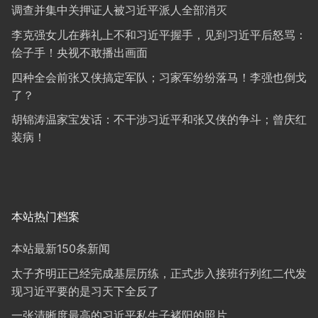
调查并集中关押证人被习近平派人全部消灭
李克强女儿在葬礼上不和习近平握手，见到习近平后怒骂：
侩子手！央视不敢播出画面
四种全会前张又侠搞定军队；习家军纷纷落马！李强也倒戈
了？
胡锦涛温家宝发话：不干涉习近平和张又侠的争斗；曾庆红
装病！
本站热门档案
本站最新150条新闻
太子齐明正已经完成基层历练，正式步入接班行列红二代发
现习近平要的是习天下全反了
一张清晰度最高的习近平私生子褚阳的照片