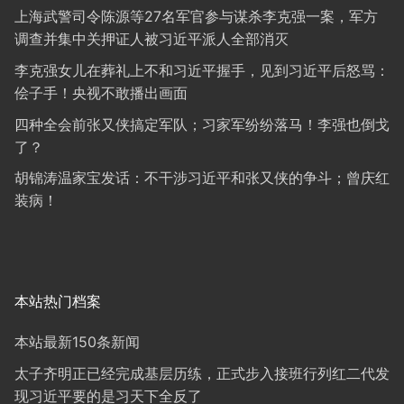
上海武警司令陈源等27名军官参与谋杀李克强一案，军方
调查并集中关押证人被习近平派人全部消灭
李克强女儿在葬礼上不和习近平握手，见到习近平后怒骂：
侩子手！央视不敢播出画面
四种全会前张又侠搞定军队；习家军纷纷落马！李强也倒戈
了？
胡锦涛温家宝发话：不干涉习近平和张又侠的争斗；曾庆红
装病！
本站热门档案
本站最新150条新闻
太子齐明正已经完成基层历练，正式步入接班行列红二代发
现习近平要的是习天下全反了