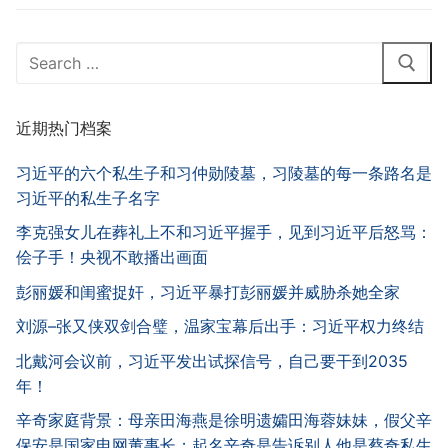
Search
for:
近期热门档案
习近平的六个私生子和习仲勋陵墓，习陵墓的每一条路名是
习近平的私生子名字
李克强女儿在葬礼上不和习近平握手，见到习近平后怒骂：
侩子手！央视不敢播出画面
彭丽媛和闺蜜捉奸，习近平暴打彭丽媛并威胁杀她全家
刘源–张又侠双剑合璧，温家宝幕后出手：习近平权力终结
北戴河会议前，习近平发出试探信号，自己要干到2035
年！
辛奇家庭背景：母亲田海燕是徐明遗孀田海蓉妹妹，假父辛
保安是国家电网董事长；起名辛奇是告诉别人他是蔡奇私生