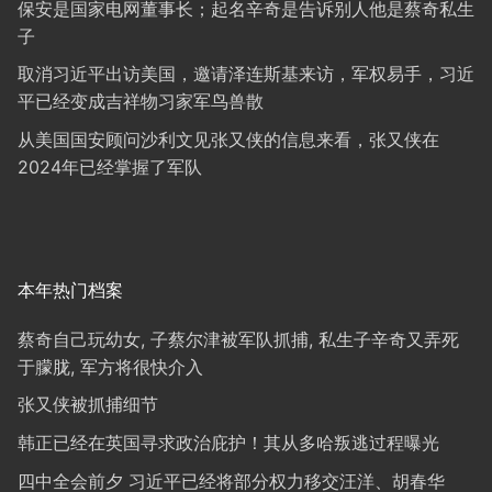
保安是国家电网董事长；起名辛奇是告诉别人他是蔡奇私生
子
取消习近平出访美国，邀请泽连斯基来访，军权易手，习近
平已经变成吉祥物习家军鸟兽散
从美国国安顾问沙利文见张又侠的信息来看，张又侠在
2024年已经掌握了军队
本年热门档案
蔡奇自己玩幼女, 子蔡尔津被军队抓捕, 私生子辛奇又弄死
于朦胧, 军方将很快介入
张又侠被抓捕细节
韩正已经在英国寻求政治庇护！其从多哈叛逃过程曝光
四中全会前夕 习近平已经将部分权力移交汪洋、胡春华