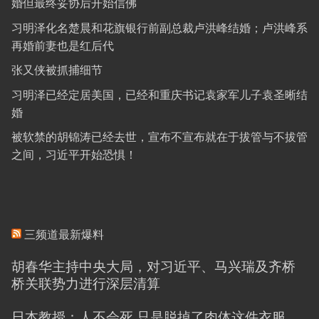
婚但最终妥协后开始信佛
习明泽化名楚晨和花旗银行前副总裁卢洪峰结婚；卢洪峰系
再婚前妻也是红后代
张又侠被抓捕细节
习明泽已经定居美国，已经和重庆书记袁家军儿子袁圣晰结
婚
被软禁的胡锦涛已经去世，宣布不宣布就在于拔管与不拔管
之间，习近平开始恐惧！
三频道最新爆料
胡春华主持中央大局，对习近平、马兴瑞及齐桥
桥关联势力进行深层清算
日本教授：人不会死 只是脱掉了肉体这件衣服