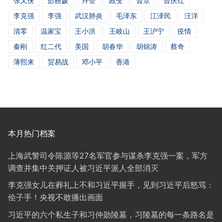
张又侠
彭丽媛
拜登
政变
普京
曾庆红
李克强
李强
武汉肺炎
毛泽东
江泽民
汪洋
清零
温家宝
王小洪
王岐山
王沪宁
疫情
秦刚
红二代
美国
胡春华
胡锦涛
蔡奇
薄熙来
贸易战
邓小平
香港
本月热门档案
上海武警司令陈源等27名军官参与谋杀李克强一案，军方
调查并集中关押证人被习近平派人全部消灭
李克强女儿在葬礼上不和习近平握手，见到习近平后怒骂：
侩子手！央视不敢播出画面
习近平的六个私生子和习仲勋陵墓，习陵墓的每一条路名是