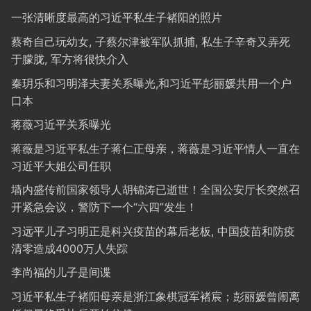
一张清晰度最高的习近平私生子褚阳的照片
蔡奇自己玩幼女, 子蔡尔津被军队抓捕, 私生子辛奇又弄死
于朦胧, 军方将很快介入
秦玥乐和习明泽夫妻关系曝光,和习近平彭丽媛共用一个户
口本
蒋薇习近平关系曝光
蒋薇是习近平私生子蒋仁正母亲，蒋薇是习近平情人一直在
习近平大姐公司任职
墙内盛传前国家领导人胡锦涛已逝世！全国公安厅长突然召
开紧急会议，警防下一个“六四”发生！
习远平儿子习明正是科兴疫苗的幕后老板, 中国疫苗和防疫
清零造成4000万人失踪
李尚福的儿子是间谍
习近平私生子褚阳母亲是浙江象棋冠军褚宸；彭丽媛曾闹离