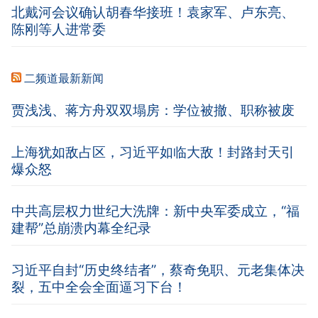
北戴河会议确认胡春华接班！袁家军、卢东亮、
陈刚等人进常委
二频道最新新闻
贾浅浅、蒋方舟双双塌房：学位被撤、职称被废
上海犹如敌占区，习近平如临大敌！封路封天引
爆众怒
中共高层权力世纪大洗牌：新中央军委成立，“福
建帮”总崩溃内幕全纪录
习近平自封“历史终结者”，蔡奇免职、元老集体决
裂，五中全会全面逼习下台！