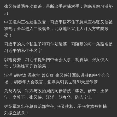
张又侠遭遇多次暗杀，果断出手逮捕对手；彻底瓦解习派势
力
中国境内正在发生政变；习近平捂不住了急急宣布张又侠被
双规；全军进入二级战备，北京地区采用人盯人方式防政
变！
习近平的六个私生子和习仲勋陵墓，习陵墓的每一条路名是
习近平的私生子名字
以拖待变，习近平提出四中全会人事：胡春华、张又侠入
常，胡海峰直升政治局！
汪洋 胡锦涛 温家宝 曾庆红 张又侠让军队进驻四中全会会
场 ，胡春华大会发言，党媒讽刺袁世凯81天皇帝梦
为防内战，军方与政治局的同步清洗！李强、蔡奇、王沪
宁、李希下；张又侠、汪洋、胡春华、陈吉宁上
钟绍军复出任总政治部主任, 张又侠和儿子张文杰被抓捕，
刘振立被杀！