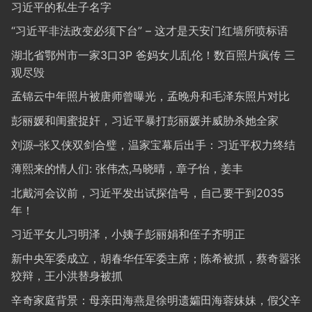
习近平的私生子名字
“习近平非法政变必须下台” – 这才是天安门红墙所喷标语
湖北省鄂州市一家3口3P 爸妈女儿乱伦！数百照片疯传 三
观尽毁
孟锦云中年照片被唐师曾曝光，孟晚舟和毛泽东照片对比
彭丽媛和闺蜜捉奸，习近平暴打彭丽媛并威胁杀她全家
刘源–张又侠双剑合璧，温家宝幕后出手：习近平权力终结
薄熙来的情人们: 张伟杰,马晓晴，章子怡，姜丰
北戴河会议前，习近平发出试探信号，自己要干到2035
年！
习近平女儿习明泽，小姨子彭丽娟和侄子齐明正
新中央军委成立，胡春华任军委主席；陈希被抓，蔡奇嚣张
狡辩，王小洪替身被抓
辛奇家庭背景：母亲田海燕是徐明遗孀田海蓉妹妹，假父辛