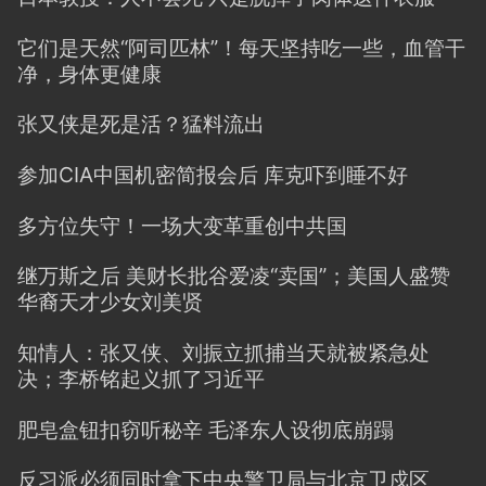
它们是天然“阿司匹林”！每天坚持吃一些，血管干
净，身体更健康
张又侠是死是活？猛料流出
参加CIA中国机密简报会后 库克吓到睡不好
多方位失守！一场大变革重创中共国
继万斯之后 美财长批谷爱凌“卖国”；美国人盛赞
华裔天才少女刘美贤
知情人：张又侠、刘振立抓捕当天就被紧急处
决；李桥铭起义抓了习近平
肥皂盒钮扣窃听秘辛 毛泽东人设彻底崩蹋
反习派必须同时拿下中央警卫局与北京卫戍区