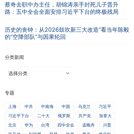
蔡奇去职中办主任，胡锦涛亲手封死儿子晋升
路：五中全会全面安排习近平下台的终极残局
历史的丧钟：从2026鼓吹新三大改造”看当年陈毅
的“空降部队”与因果轮回
分类新闻
分
类
新
专题
闻
上海
中共
中南海
中国
乌克兰
习近平
习近平下台
二十大
俄罗斯
共产党
加拿大
北京
华为
台湾
四中全会
孟晚舟
川普