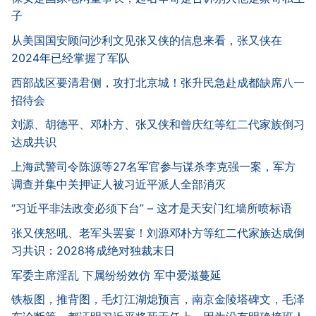
子
从美国国安顾问沙利文见张又侠的信息来看，张又侠在
2024年已经掌握了军队
西部战区要清君侧，攻打北京城！张升民急赴成都缺席八一
招待会
刘源、胡德平、邓朴方、张又侠和曾庆红等红二代家族倒习
达成共识
上海武警司令陈源等27名军官参与谋杀李克强一案，军方
调查并集中关押证人被习近平派人全部消灭
“习近平非法政变必须下台” – 这才是天安门红墙所喷标语
张又侠怒吼、老军头罢宴！刘源邓朴方等红二代家族达成倒
习共识：2028将成绝对独裁末日
军委主席淫乱 下属纷纷效仿 军中爱滋蔓延
铁板图，推背图，毛灯江湖熄预言，南京金陵塔碑文，毛泽