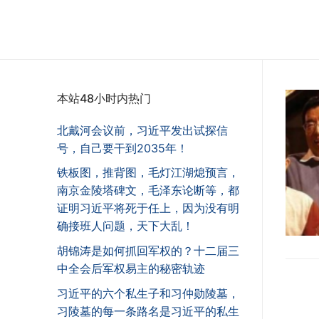
本站48小时内热门
北戴河会议前，习近平发出试探信
号，自己要干到2035年！
铁板图，推背图，毛灯江湖熄预言，
南京金陵塔碑文，毛泽东论断等，都
证明习近平将死于任上，因为没有明
确接班人问题，天下大乱！
胡锦涛是如何抓回军权的？十二届三
中全会后军权易主的秘密轨迹
习近平的六个私生子和习仲勋陵墓，
习陵墓的每一条路名是习近平的私生