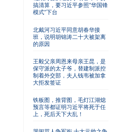
搞清算，要习近平参照“华国锋
模式”下台
北戴河习近平同意胡春华接
班，说明胡锦涛二十大被架离
的原因
王毅父亲周恩来母亲王昆，是
保守派的太子爷，替建制派控
制着外交部，夫人钱韦被加拿
大拒发签证
铁板图，推背图，毛灯江湖熄
预言等都证明习近平将死于任
上，死后天下大乱！
哭闹骂人争军衔 十大元帅之争