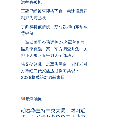
洪替身被抓
王毅已经被查即将下台，急速投靠建
制派为时已晚！
丁薛祥将被清洗，彭丽媛和山东帮成
背锅侠
上海武警司令陈源等27名军官参与
谋杀李克强一案，军方调查并集中关
押证人被习近平派人全部消灭
张又侠怒吼、老军头罢宴！刘源邓朴
方等红二代家族达成倒习共识：
2028将成绝对独裁末日
最新新闻
胡春华主持中央大局，对习近
平、马兴瑞及齐桥桥关联势力