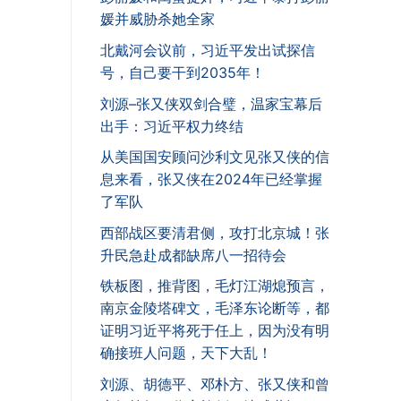
媛并威胁杀她全家
北戴河会议前，习近平发出试探信
号，自己要干到2035年！
刘源–张又侠双剑合璧，温家宝幕后
出手：习近平权力终结
从美国国安顾问沙利文见张又侠的信
息来看，张又侠在2024年已经掌握
了军队
西部战区要清君侧，攻打北京城！张
升民急赴成都缺席八一招待会
铁板图，推背图，毛灯江湖熄预言，
南京金陵塔碑文，毛泽东论断等，都
证明习近平将死于任上，因为没有明
确接班人问题，天下大乱！
刘源、胡德平、邓朴方、张又侠和曾