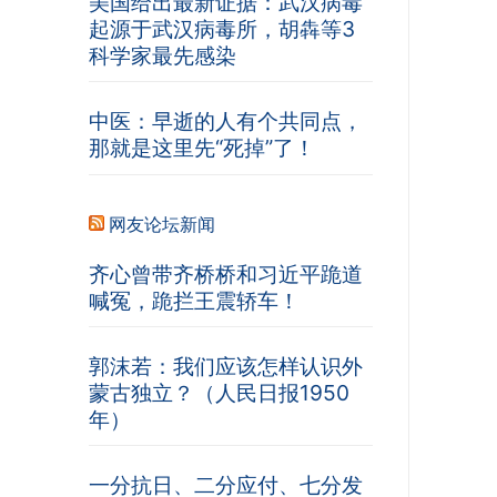
美国给出最新证据：武汉病毒
起源于武汉病毒所，胡犇等3
科学家最先感染
中医：早逝的人有个共同点，
那就是这里先“死掉”了！
网友论坛新闻
齐心曾带齐桥桥和习近平跪道
喊冤，跪拦王震轿车！
郭沫若：我们应该怎样认识外
蒙古独立？（人民日报1950
年）
一分抗日、二分应付、七分发