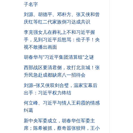
子名字
刘源、胡德平、邓朴方、张又侠和曾
庆红等红二代家族倒习达成共识
李克强女儿在葬礼上不和习近平握
手，见到习近平后怒骂：侩子手！央
视不敢播出画面
胡春华与“习近平集团清算组”之谜
西部战区要清君侧，攻打北京城！张
升民急赴成都缺席八一招待会
刘源–张又侠双剑合璧，温家宝幕后
出手：习近平权力终结
何立峰、习近平与情人王莉霞的情感
纠葛
新中央军委成立，胡春华任军委主
席；陈希被抓，蔡奇嚣张狡辩，王小