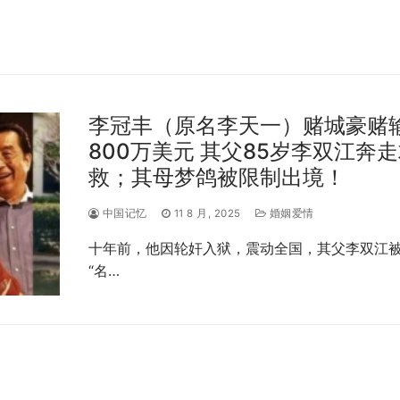
李冠丰（原名李天一）赌城豪赌
800万美元 其父85岁李双江奔
救；其母梦鸽被限制出境！
中国记忆
11 8 月, 2025
婚姻爱情
十年前，他因轮奸入狱，震动全国，其父李双江
“名…