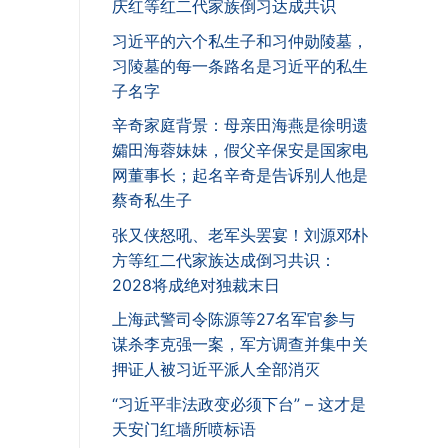
庆红等红二代家族倒习达成共识
习近平的六个私生子和习仲勋陵墓，
习陵墓的每一条路名是习近平的私生
子名字
辛奇家庭背景：母亲田海燕是徐明遗
孀田海蓉妹妹，假父辛保安是国家电
网董事长；起名辛奇是告诉别人他是
蔡奇私生子
张又侠怒吼、老军头罢宴！刘源邓朴
方等红二代家族达成倒习共识：
2028将成绝对独裁末日
上海武警司令陈源等27名军官参与
谋杀李克强一案，军方调查并集中关
押证人被习近平派人全部消灭
“习近平非法政变必须下台” – 这才是
天安门红墙所喷标语