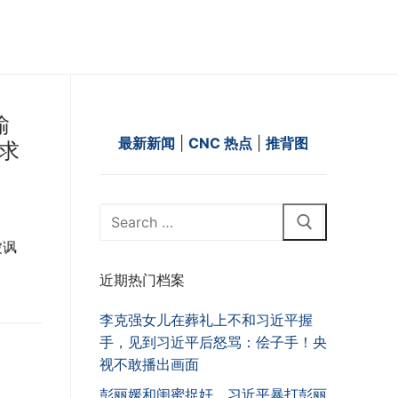
输
最新新闻
|
CNC 热点
|
推背图
走求
Search
for:
被讽
近期热门档案
李克强女儿在葬礼上不和习近平握
手，见到习近平后怒骂：侩子手！央
视不敢播出画面
彭丽媛和闺蜜捉奸，习近平暴打彭丽