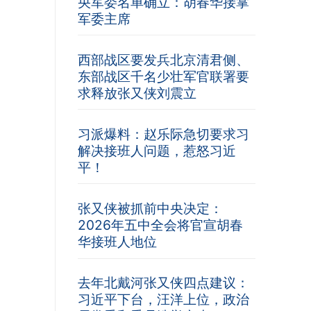
央军委名单确立：胡春华接掌
军委主席
西部战区要发兵北京清君侧、
东部战区千名少壮军官联署要
求释放张又侠刘震立
习派爆料：赵乐际急切要求习
解决接班人问题，惹怒习近
平！
张又侠被抓前中央决定：
2026年五中全会将官宣胡春
华接班人地位
去年北戴河张又侠四点建议：
习近平下台，汪洋上位，政治