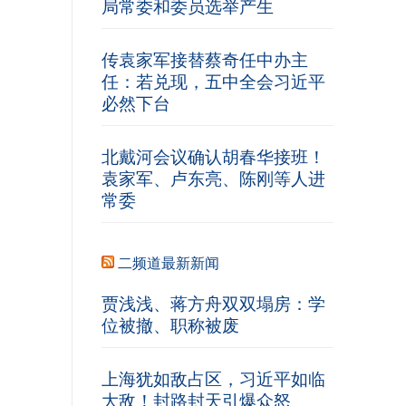
局常委和委员选举产生
传袁家军接替蔡奇任中办主
任：若兑现，五中全会习近平
必然下台
北戴河会议确认胡春华接班！
袁家军、卢东亮、陈刚等人进
常委
二频道最新新闻
贾浅浅、蒋方舟双双塌房：学
位被撤、职称被废
上海犹如敌占区，习近平如临
大敌！封路封天引爆众怒