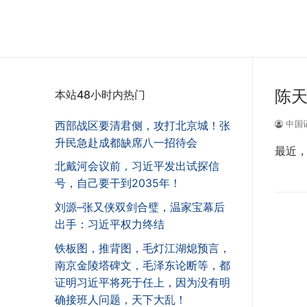
陈天
本站48小时内热门
西部战区要清君侧，攻打北京城！张
中国
升民急赴成都缺席八一招待会
最近
北戴河会议前，习近平发出试探信
号，自己要干到2035年！
刘源–张又侠双剑合璧，温家宝幕后
出手：习近平权力终结
铁板图，推背图，毛灯江湖熄预言，
南京金陵塔碑文，毛泽东论断等，都
证明习近平将死于任上，因为没有明
确接班人问题，天下大乱！