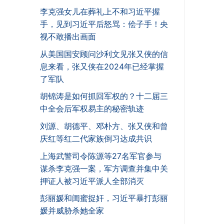
李克强女儿在葬礼上不和习近平握
手，见到习近平后怒骂：侩子手！央
视不敢播出画面
从美国国安顾问沙利文见张又侠的信
息来看，张又侠在2024年已经掌握
了军队
胡锦涛是如何抓回军权的？十二届三
中全会后军权易主的秘密轨迹
刘源、胡德平、邓朴方、张又侠和曾
庆红等红二代家族倒习达成共识
上海武警司令陈源等27名军官参与
谋杀李克强一案，军方调查并集中关
押证人被习近平派人全部消灭
彭丽媛和闺蜜捉奸，习近平暴打彭丽
媛并威胁杀她全家