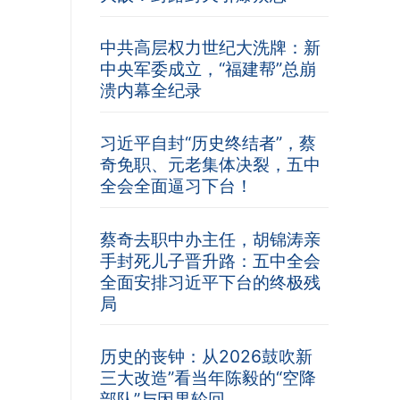
中共高层权力世纪大洗牌：新
中央军委成立，“福建帮”总崩
溃内幕全纪录
习近平自封“历史终结者”，蔡
奇免职、元老集体决裂，五中
全会全面逼习下台！
蔡奇去职中办主任，胡锦涛亲
手封死儿子晋升路：五中全会
全面安排习近平下台的终极残
局
历史的丧钟：从2026鼓吹新
三大改造”看当年陈毅的“空降
部队”与因果轮回