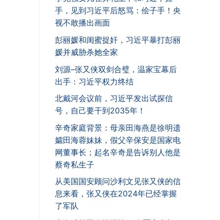
手，见到习近平后怒骂：侩子手！央
视不敢播出画面
彭丽媛和闺蜜捉奸，习近平暴打彭丽
媛并威胁杀她全家
刘源–张又侠双剑合璧，温家宝幕后
出手：习近平权力终结
北戴河会议前，习近平发出试探信
号，自己要干到2035年！
辛奇家庭背景：母亲田海燕是徐明遗
孀田海蓉妹妹，假父辛保安是国家电
网董事长；起名辛奇是告诉别人他是
蔡奇私生子
从美国国安顾问沙利文见张又侠的信
息来看，张又侠在2024年已经掌握
了军队