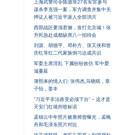
上海武警司令陈源等27名军官参与
谋杀李克强一案，军方调查并集中关
押证人被习近平派人全部消灭
西部战区要清君侧，攻打北京城！张
升民急赴成都缺席八一招待会
刘源、胡德平、邓朴方、张又侠和曾
庆红等红二代家族倒习达成共识
军委主席淫乱 下属纷纷效仿 军中爱
滋蔓延
薄熙来的情人们: 张伟杰,马晓晴，章
子怡，姜丰
“习近平非法政变必须下台” – 这才是
天安门红墙所喷标语
孟锦云中年照片被唐师曾曝光，孟晚
舟和毛泽东照片对比