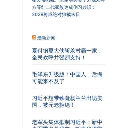
张又侠怒吼、老军头罢宴！刘源邓朴
方等红二代家族达成倒习共识：
2028将成绝对独裁末日
最新新闻
夏付钢夏大侠斩杀村霸一家，
全民欢呼并强烈支持！
毛泽东升级版！中国人，后悔
可能来不及了
习近平想带铁凝杨兰兰出访美
国，被元老拒绝！
老军头集体抵制习近平；新中