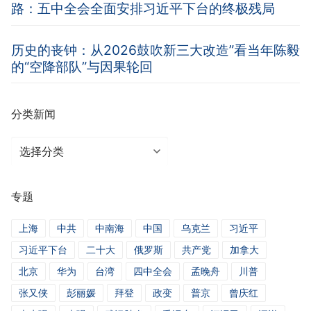
路：五中全会全面安排习近平下台的终极残局
历史的丧钟：从2026鼓吹新三大改造”看当年陈毅
的“空降部队”与因果轮回
分类新闻
分
类
新
专题
闻
上海
中共
中南海
中国
乌克兰
习近平
习近平下台
二十大
俄罗斯
共产党
加拿大
北京
华为
台湾
四中全会
孟晚舟
川普
张又侠
彭丽媛
拜登
政变
普京
曾庆红