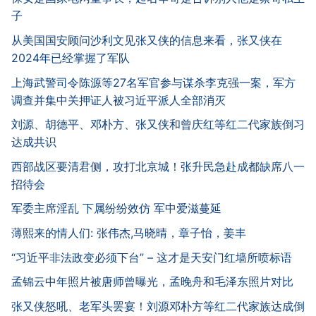
子
从美国国安顾问沙利文见张又侠的信息来看，张又侠在
2024年已经掌握了军队
上海武警司令陈源等27名军官参与谋杀李克强一案，军方
调查并集中关押证人被习近平派人全部消灭
刘源、胡德平、邓朴方、张又侠和曾庆红等红二代家族倒习
达成共识
西部战区要清君侧，攻打北京城！张升民急赴成都缺席八一
招待会
军委主席淫乱 下属纷纷效仿 军中爱滋蔓延
薄熙来的情人们: 张伟杰,马晓晴，章子怡，姜丰
“习近平非法政变必须下台” – 这才是天安门红墙所喷标语
孟锦云中年照片被唐师曾曝光，孟晚舟和毛泽东照片对比
张又侠怒吼、老军头罢宴！刘源邓朴方等红二代家族达成倒