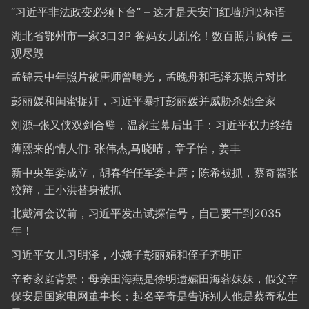
“习近平非法政变必须下台” – 这才是天安门红墙所喷标语
湖北省鄂州市一家3口3P 爸妈女儿乱伦！数百照片疯传 三
观尽毁
孟锦云中年照片被唐师曾曝光，孟晚舟和毛泽东照片对比
彭丽媛和闺蜜捉奸，习近平暴打彭丽媛并威胁杀她全家
刘源–张又侠双剑合璧，温家宝幕后出手：习近平权力终结
薄熙来的情人们: 张伟杰,马晓晴，章子怡，姜丰
新中央军委成立，胡春华任军委主席；陈希被抓，蔡奇嚣张
狡辩，王小洪替身被抓
北戴河会议前，习近平发出试探信号，自己要干到2035
年！
习近平女儿习明泽，小姨子彭丽娟和侄子齐明正
辛奇家庭背景：母亲田海燕是徐明遗孀田海蓉妹妹，假父辛
保安是国家电网董事长；起名辛奇是告诉别人他是蔡奇私生