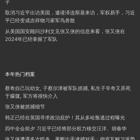
子
取消习近平出访美国，邀请泽连斯基来访，军权易手，习近
平已经变成吉祥物习家军鸟兽散
从美国国安顾问沙利文见张又侠的信息来看，张又侠在
2024年已经掌握了军队
本年热门档案
蔡奇自己玩幼女, 子蔡尔津被军队抓捕, 私生子辛奇又弄死
于朦胧, 军方将很快介入
张又侠被抓捕细节
韩正已经在英国寻求政治庇护！其从多哈叛逃过程曝光
四中全会前夕 习近平已经将部分权力移交汪洋、胡春华
张又侠遭遇多次暗杀，果断出手逮捕对手；彻底瓦解习派势