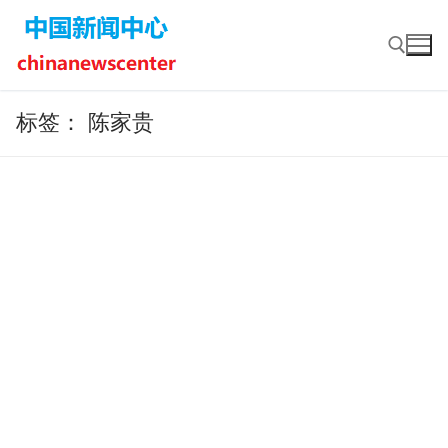
Skip
to
content
标签：
陈家贵
Search for: