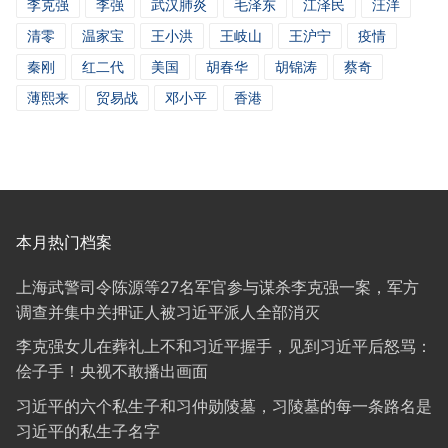
李克强
李强
武汉肺炎
毛泽东
江泽民
汪洋
清零
温家宝
王小洪
王岐山
王沪宁
疫情
秦刚
红二代
美国
胡春华
胡锦涛
蔡奇
薄熙来
贸易战
邓小平
香港
本月热门档案
上海武警司令陈源等27名军官参与谋杀李克强一案，军方
调查并集中关押证人被习近平派人全部消灭
李克强女儿在葬礼上不和习近平握手，见到习近平后怒骂：
侩子手！央视不敢播出画面
习近平的六个私生子和习仲勋陵墓，习陵墓的每一条路名是
习近平的私生子名字