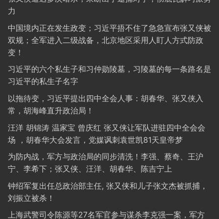
力
中国境内正在发生政变；习近平捂不住了急急宣布张又侠被
双规；全军进入二级战备，北京地区采用人盯人方式防政
变！
习近平的六个私生子和习仲勋陵墓，习陵墓的每一条路名是
习近平的私生子名字
以拖待变，习近平提出四中全会人事：胡春华、张又侠入
常，胡海峰直升政治局！
汪洋 胡锦涛 温家宝 曾庆红 张又侠让军队进驻四中全会会
场 ，胡春华大会发言，党媒讽刺袁世凯81天皇帝梦
为防内战，军方与政治局的同步清洗！李强、蔡奇、王沪
宁、李希下；张又侠、汪洋、胡春华、陈吉宁上
钟绍军复出任总政治部主任, 张又侠和儿子张文杰被抓捕，
刘振立被杀！
上海武警司令陈源等27名军官参与谋杀李克强一案，军方