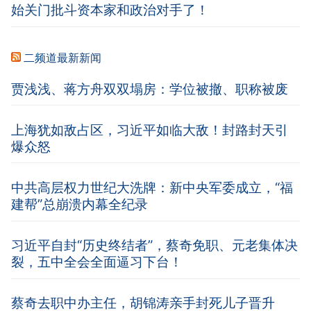
始关门批斗资本家和政治对手了！
二频道最新新闻
贾浅浅、蒋方舟双双塌房：学位被撤、职称被废
上海犹如敌占区，习近平如临大敌！封路封天引
爆众怒
中共高层权力世纪大洗牌：新中央军委成立，“福
建帮”总崩溃内幕全纪录
习近平自封“历史终结者”，蔡奇免职、元老集体决
裂，五中全会全面逼习下台！
蔡奇去职中办主任，胡锦涛亲手封死儿子晋升