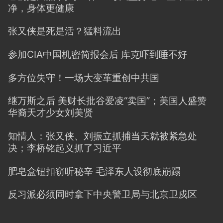
净，身体更健康
张又侠是死是活？猛料流出
参加CIA中国机密简报会后 库克吓到睡不好
多方位失守！一场大变革重创中共国
继万斯之后 美财长批谷爱凌“卖国”；美国人盛赞
华裔天才少女刘美贤
知情人：张又侠、刘振立抓捕当天就被紧急处
决；李桥铭起义抓了习近平
肥皂盒钮扣窃听秘辛 毛泽东人设彻底崩蹋
反习派必须同时拿下中央警卫局与北京卫戍区