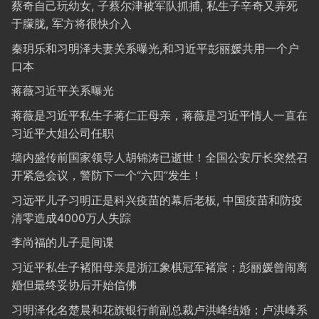
蔡奇自己玩幼女, 子蔡尔津被军队抓捕, 私生子辛奇又弄死
于朦胧, 军方将很快介入
秦玥乐和习明泽夫妻关系曝光,和习近平彭丽媛共用一个户
口本
蒋薇习近平关系曝光
蒋薇是习近平私生子蒋仁正母亲，蒋薇是习近平情人一直在
习近平大姐公司任职
墙内盛传前国家领导人胡锦涛已逝世！全国公安厅长突然召
开紧急会议，警防下一个“六四”发生！
习远平儿子习明正是科兴疫苗的幕后老板, 中国疫苗和防疫
清零造成4000万人失踪
李尚福的儿子是间谍
习近平私生子褚阳母亲是浙江象棋冠军褚宸；彭丽媛曾闹离
婚但最终妥协后开始信佛
习明泽化名楚晨和花旗银行前副总裁卢洪峰结婚；卢洪峰系