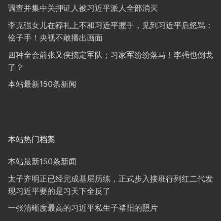
调查并集中关押证人被习近平派人全部消灭
李克强女儿在葬礼上不和习近平握手，见到习近平后怒骂：
侩子手！央视不敢播出画面
四种全会前张又侠搞定军队；习家军纷纷落马！李强也倒戈
了？
本站最新150条新闻
本站热门档案
本站最新150条新闻
太子齐明正已经完成基层历练，正式步入接班行列红二代发
现习近平要的是习天下全反了
一张清晰度最高的习近平私生子褚阳的照片