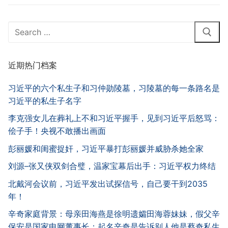
Search
for:
近期热门档案
习近平的六个私生子和习仲勋陵墓，习陵墓的每一条路名是
习近平的私生子名字
李克强女儿在葬礼上不和习近平握手，见到习近平后怒骂：
侩子手！央视不敢播出画面
彭丽媛和闺蜜捉奸，习近平暴打彭丽媛并威胁杀她全家
刘源–张又侠双剑合璧，温家宝幕后出手：习近平权力终结
北戴河会议前，习近平发出试探信号，自己要干到2035
年！
辛奇家庭背景：母亲田海燕是徐明遗孀田海蓉妹妹，假父辛
保安是国家电网董事长；起名辛奇是告诉别人他是蔡奇私生