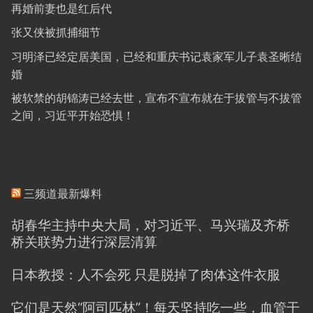
再婚前妻也是红后代
张又侠被抓捕细节
习明泽已经定居美国，已经和重庆书记袁家军儿子袁圣晰结
婚
被软禁的胡锦涛已经去世，宣布不宣布就在于拔管与不拔管
之间，习近平开始恐惧！
三频道最新爆料
胡春华主持中央大局，对习近平、马兴瑞及齐桥
桥关联势力进行深层清算
日本教授：人不会死 只是脱掉了肉体这件衣服
它们是天然“阿司匹林”！每天坚持吃一些，血管干