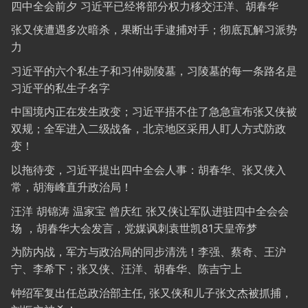
四中全会前夕 习近平已经将部分权力移交汪洋、胡春华
张又侠遭遇多次暗杀，果断出手逮捕对手；彻底瓦解习派势
力
习近平的六个私生子和习仲勋陵墓，习陵墓的每一条路名是
习近平的私生子名字
中国境内正在发生政变；习近平捂不住了急急宣布张又侠被
双规；全军进入二级战备，北京地区采用人盯人方式防政
变！
以拖待变，习近平提出四中全会人事：胡春华、张又侠入
常，胡海峰直升政治局！
汪洋 胡锦涛 温家宝 曾庆红 张又侠让军队进驻四中全会会
场 ，胡春华大会发言，党媒讽刺袁世凯81天皇帝梦
为防内战，军方与政治局的同步清洗！李强、蔡奇、王沪
宁、李希下；张又侠、汪洋、胡春华、陈吉宁上
钟绍军复出任总政治部主任, 张又侠和儿子张文杰被抓捕，