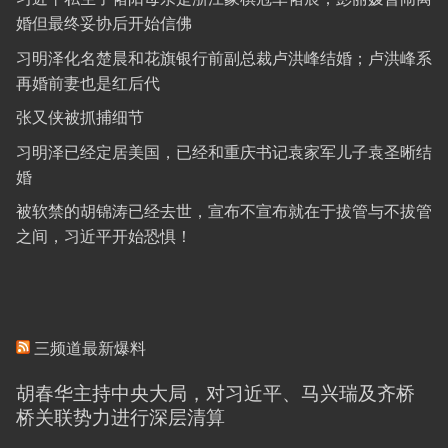
婚但最终妥协后开始信佛
习明泽化名楚晨和花旗银行前副总裁卢洪峰结婚；卢洪峰系
再婚前妻也是红后代
张又侠被抓捕细节
习明泽已经定居美国，已经和重庆书记袁家军儿子袁圣晰结
婚
被软禁的胡锦涛已经去世，宣布不宣布就在于拔管与不拔管
之间，习近平开始恐惧！
三频道最新爆料
胡春华主持中央大局，对习近平、马兴瑞及齐桥
桥关联势力进行深层清算