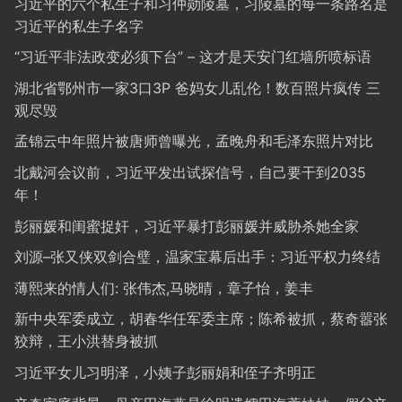
习近平的六个私生子和习仲勋陵墓，习陵墓的每一条路名是
习近平的私生子名字
“习近平非法政变必须下台” – 这才是天安门红墙所喷标语
湖北省鄂州市一家3口3P 爸妈女儿乱伦！数百照片疯传 三
观尽毁
孟锦云中年照片被唐师曾曝光，孟晚舟和毛泽东照片对比
北戴河会议前，习近平发出试探信号，自己要干到2035
年！
彭丽媛和闺蜜捉奸，习近平暴打彭丽媛并威胁杀她全家
刘源–张又侠双剑合璧，温家宝幕后出手：习近平权力终结
薄熙来的情人们: 张伟杰,马晓晴，章子怡，姜丰
新中央军委成立，胡春华任军委主席；陈希被抓，蔡奇嚣张
狡辩，王小洪替身被抓
习近平女儿习明泽，小姨子彭丽娟和侄子齐明正