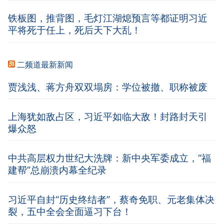
铁板图，推背图，毛灯江湖熄预言等都证明习近
平将死于任上，死后天下大乱！
二频道最新新闻
贾浅浅、蒋方舟双双塌房：学位被撤、职称被废
上海犹如敌占区，习近平如临大敌！封路封天引
爆众怒
中共高层权力世纪大洗牌：新中央军委成立，“福
建帮”总崩溃内幕全纪录
习近平自封“历史终结者”，蔡奇免职、元老集体决
裂，五中全会全面逼习下台！