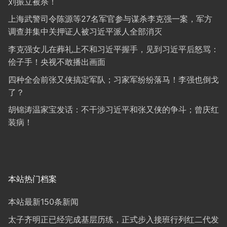
刘振立被杀！
上海武警司令陈源等27名军官参与谋杀李克强一案，军方
调查并集中关押证人被习近平派人全部消灭
李克强女儿在葬礼上不和习近平握手，见到习近平后怒骂：
侩子手！央视不敢播出画面
四种全会前张又侠搞定军队；习家军纷纷落马！李强也倒戈
了？
胡锦涛温家宝发话：不干涉习近平和张又侠的争斗；曾庆红
装病！
本站热门档案
本站最新150条新闻
太子齐明正已经完成基层历练，正式步入接班行列红二代发