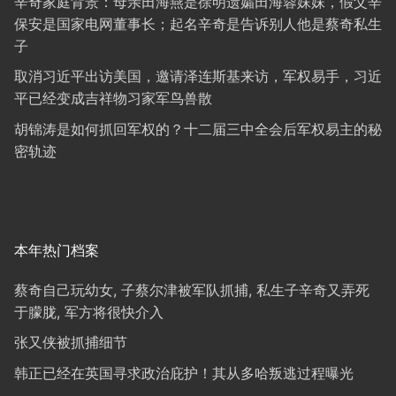
辛奇家庭背景：母亲田海燕是徐明遗孀田海蓉妹妹，假父辛
保安是国家电网董事长；起名辛奇是告诉别人他是蔡奇私生
子
取消习近平出访美国，邀请泽连斯基来访，军权易手，习近
平已经变成吉祥物习家军鸟兽散
胡锦涛是如何抓回军权的？十二届三中全会后军权易主的秘
密轨迹
本年热门档案
蔡奇自己玩幼女, 子蔡尔津被军队抓捕, 私生子辛奇又弄死
于朦胧, 军方将很快介入
张又侠被抓捕细节
韩正已经在英国寻求政治庇护！其从多哈叛逃过程曝光