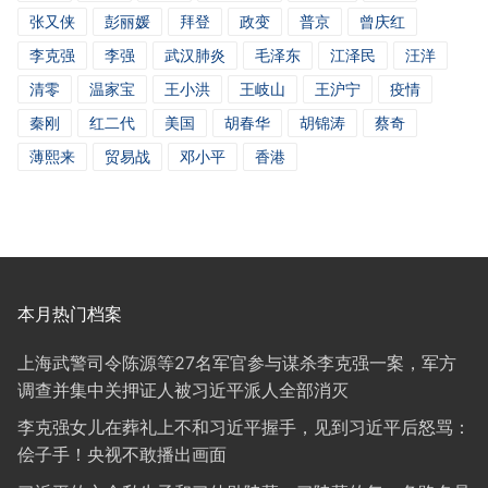
张又侠
彭丽媛
拜登
政变
普京
曾庆红
李克强
李强
武汉肺炎
毛泽东
江泽民
汪洋
清零
温家宝
王小洪
王岐山
王沪宁
疫情
秦刚
红二代
美国
胡春华
胡锦涛
蔡奇
薄熙来
贸易战
邓小平
香港
本月热门档案
上海武警司令陈源等27名军官参与谋杀李克强一案，军方
调查并集中关押证人被习近平派人全部消灭
李克强女儿在葬礼上不和习近平握手，见到习近平后怒骂：
侩子手！央视不敢播出画面