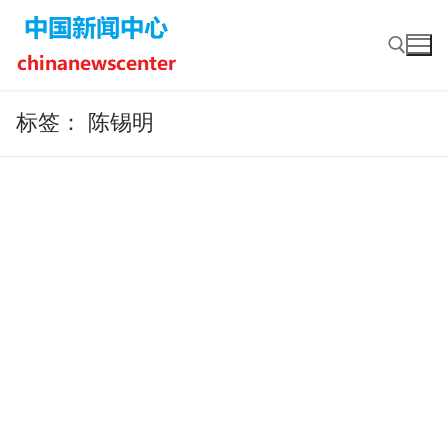
Skip
to
content
标签：
陈锡明
Search for: