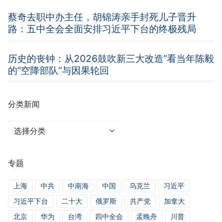
蔡奇去职中办主任，胡锦涛亲手封死儿子晋升
路：五中全会全面安排习近平下台的终极残局
历史的丧钟：从2026鼓吹新三大改造”看当年陈毅
的“空降部队”与因果轮回
分类新闻
分
类
新
专题
闻
上海
中共
中南海
中国
乌克兰
习近平
习近平下台
二十大
俄罗斯
共产党
加拿大
北京
华为
台湾
四中全会
孟晚舟
川普