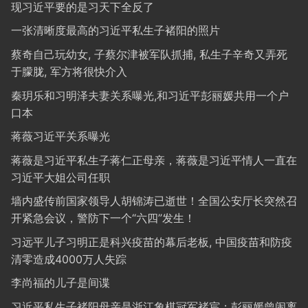
现习近平要的是习天下全反了
一张清晰度最高的习近平私生子褚阳的照片
蔡奇自己玩幼女, 子蔡尔津被军队抓捕, 私生子辛奇又弄死
于朦胧, 军方将很快介入
秦玥乐和习明泽夫妻关系曝光,和习近平彭丽媛共用一个户
口本
蒋薇习近平关系曝光
蒋薇是习近平私生子蒋仁正母亲，蒋薇是习近平情人一直在
习近平大姐公司任职
墙内盛传前国家领导人胡锦涛已逝世！全国公安厅长突然召
开紧急会议，警防下一个“六四”发生！
习远平儿子习明正是科兴疫苗的幕后老板, 中国疫苗和防疫
清零造成4000万人失踪
李尚福的儿子是间谍
习近平私生子褚阳母亲是浙江象棋冠军褚宸；彭丽媛曾闹离