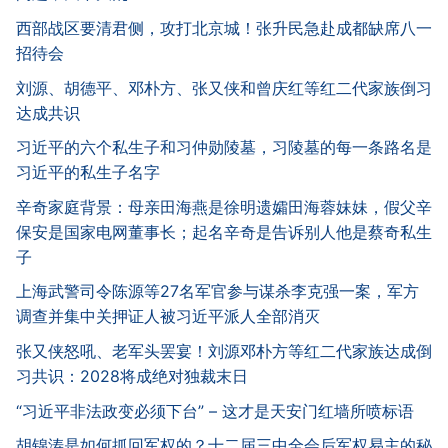
西部战区要清君侧，攻打北京城！张升民急赴成都缺席八一
招待会
刘源、胡德平、邓朴方、张又侠和曾庆红等红二代家族倒习
达成共识
习近平的六个私生子和习仲勋陵墓，习陵墓的每一条路名是
习近平的私生子名字
辛奇家庭背景：母亲田海燕是徐明遗孀田海蓉妹妹，假父辛
保安是国家电网董事长；起名辛奇是告诉别人他是蔡奇私生
子
上海武警司令陈源等27名军官参与谋杀李克强一案，军方
调查并集中关押证人被习近平派人全部消灭
张又侠怒吼、老军头罢宴！刘源邓朴方等红二代家族达成倒
习共识：2028将成绝对独裁末日
“习近平非法政变必须下台” – 这才是天安门红墙所喷标语
胡锦涛是如何抓回军权的？十二届三中全会后军权易主的秘