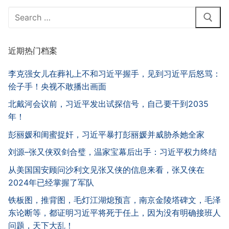
Search
for:
近期热门档案
李克强女儿在葬礼上不和习近平握手，见到习近平后怒骂：
侩子手！央视不敢播出画面
北戴河会议前，习近平发出试探信号，自己要干到2035
年！
彭丽媛和闺蜜捉奸，习近平暴打彭丽媛并威胁杀她全家
刘源–张又侠双剑合璧，温家宝幕后出手：习近平权力终结
从美国国安顾问沙利文见张又侠的信息来看，张又侠在
2024年已经掌握了军队
铁板图，推背图，毛灯江湖熄预言，南京金陵塔碑文，毛泽
东论断等，都证明习近平将死于任上，因为没有明确接班人
问题，天下大乱！