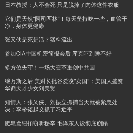
日本教授：人不会死 只是脱掉了肉体这件衣服
它们是天然“阿司匹林”！每天坚持吃一些，血管干
净，身体更健康
张又侠是死是活？猛料流出
参加CIA中国机密简报会后 库克吓到睡不好
多方位失守！一场大变革重创中共国
继万斯之后 美财长批谷爱凌“卖国”；美国人盛赞
华裔天才少女刘美贤
知情人：张又侠、刘振立抓捕当天就被紧急处
决；李桥铭起义抓了习近平
肥皂盒钮扣窃听秘辛 毛泽东人设彻底崩蹋