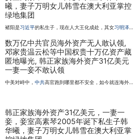
曦，妻子万明女儿韩雪在澳大利亚掌控
绿地集团
褚阳是
习近平
的私生子，现在人大王化成处，其女
习明泽
…
数万亿中共官员海外资产无人敢认领,
邓家贵温云松等中国权贵十万亿资产藏
匿地曝光, 韩正家族海外资产31亿美元
一妻一妾不敢认领
中美对峙中，
中共
高官跑到哪里都不安全，如今就连海外…
韩正家族海外资产31亿美元，一妻一
妾，妾室高素琴2005年诞下私生子韩
华曦，妻子万明女儿韩雪在澳大利亚掌