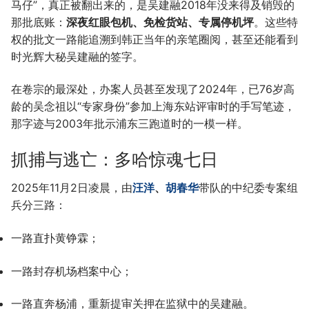
马仔”，真正被翻出来的，是吴建融2018年没来得及销毁的
那批底账：
深夜红眼包机、免检货站、专属停机坪
。这些特
权的批文一路能追溯到韩正当年的亲笔圈阅，甚至还能看到
时光辉大秘吴建融的签字。
在卷宗的最深处，办案人员甚至发现了2024年，已76岁高
龄的吴念祖以“专家身份”参加上海东站评审时的手写笔迹，
那字迹与2003年批示浦东三跑道时的一模一样。
抓捕与逃亡：多哈惊魂七日
2025年11月2日凌晨，由
汪洋
、
胡春华
带队的中纪委专案组
兵分三路：
一路直扑黄铮霖；
一路封存机场档案中心；
一路直奔杨浦，重新提审关押在监狱中的吴建融。