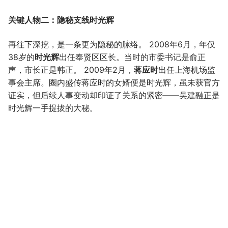
关键人物二：隐秘支线时光辉
再往下深挖，是一条更为隐秘的脉络。 2008年6月，年仅
38岁的
时光辉
出任奉贤区区长。当时的市委书记是俞正
声，市长正是韩正。 2009年2月，
蒋应时
出任上海机场监
事会主席。圈内盛传蒋应时的女婿便是时光辉，虽未获官方
证实，但后续人事变动却印证了关系的紧密——吴建融正是
时光辉一手提拔的大秘。