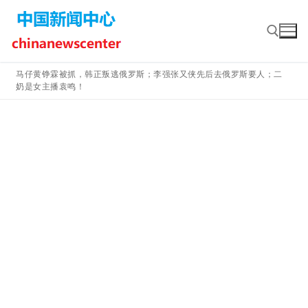
Skip
to
content
马仔黄铮霖被抓，韩正叛逃俄罗斯；李强张又侠先后去俄罗斯要人；二
奶是女主播袁鸣！
Search for: