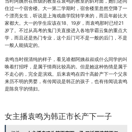
当时阿姨所在班级的教室在袁鸣的教室的斜对面，她们还同
住过一个宿舍楼。大一第二学期时，宿舍楼里忽然空降了一
个漂亮女生，听说是上海戏曲学院转学来的，而且年龄比大
家都大。大一的学生应该在18、19岁，而袁鸣那时已经21
岁了。不过从高考的鬼门关直接进入各地学霸云集的重点大
学，而且还是热门专业，这个后门可不是一般的后门，不是
一般人能搞定的。
袁鸣当时很清纯的样子，看见谁都阿姨叔叔或什么同学的叫
唤着打招呼，是属于情商比较高的。但是她这种热情是属于
不走心的，完全是演戏。后来袁鸣在四十高龄产下一个父亲
来历不明的男婴，有传闻说是韩正的孩子，也有传闻说袁鸣
是陈良宇的情妇。
女主播袁鸣为韩正市长产下一子