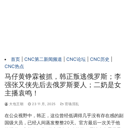
首页
|
CNC第二新闻频道
|
CNC论坛
|
CNC历史
|
CNC热点
马仔黄铮霖被抓，韩正叛逃俄罗斯；李
强张又侠先后去俄罗斯要人；二奶是女
主播袁鸣！
大包王朝
23 11 月, 2025
官场淫乱
在公众视野中，韩正，这位曾经低调得几乎没有存在感的副
国级大员，已经人间蒸发整整20天。官方最后一次关于他