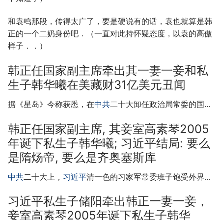
和袁鸣那段，传得太广了，要是硬说有的话，袁也就算是韩
正的一个二奶身份吧．（一直对此持怀疑态度，以袁的高傲
样子．．）
韩正任国家副主席牵出其一妻一妾和私
生子韩华曦在美藏财31亿美元丑闻
据《星岛》今称获悉，在
中共
二十大卸任政治局常委的国…
韩正任国家副主席, 其妾室高素琴2005
年诞下私生子韩华曦; 习近平结局: 要么
是隋炀帝, 要么是齐奥塞斯库
中共
二十大上，
习近平
清一色的习家军常委班子饱受外界…
习近平私生子储阳牵出韩正一妻一妾，
妾室高素琴2005年诞下私生子韩华