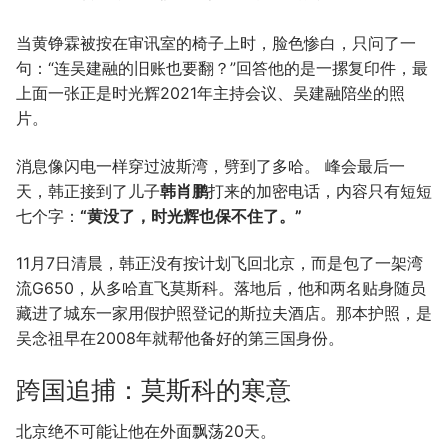
当黄铮霖被按在审讯室的椅子上时，脸色惨白，只问了一
句：“连吴建融的旧账也要翻？”回答他的是一摞复印件，最
上面一张正是时光辉2021年主持会议、吴建融陪坐的照
片。
消息像闪电一样穿过波斯湾，劈到了多哈。 峰会最后一
天，韩正接到了儿子
韩肖鹏
打来的加密电话，内容只有短短
七个字：
“黄没了，时光辉也保不住了。”
11月7日清晨，韩正没有按计划飞回北京，而是包了一架湾
流G650，从多哈直飞莫斯科。落地后，他和两名贴身随员
藏进了城东一家用假护照登记的斯拉夫酒店。那本护照，是
吴念祖早在2008年就帮他备好的第三国身份。
跨国追捕：莫斯科的寒意
北京绝不可能让他在外面飘荡20天。