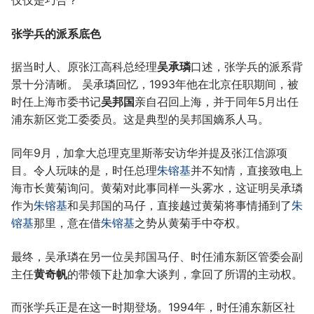
仅仅是巧合？
张学兵的派系底色
据当时人、原张江高科总经理
吴承璘
口述，张学兵的派系背
景十分清晰。 吴承璘回忆，1993年他在北京任职期间，被
时任上海市委书记
吴邦国
亲自召回上海，并于同年5月出任
浦东新区党工委委员。这是典型的吴邦国嫡系人马。
同年9月，加拿大总理克里斯蒂安访华并提及张江信源项
目。令人玩味的是，时任总理
朱镕基
并不知情，直接致电上
海市长黄菊询问。黄菊对此事同样一头雾水，这证明吴承璘
作为
朱镕基
和吴邦国的马仔，直接越过黄菊将事情捅到了
朱
镕基
那里，意在借
朱镕基
之势从黄菊手中夺权。
最终，吴承璘在另一位吴邦国马仔、时任浦东新区管委会副
主任
黄奇帆
的带领下赴加拿大谈判，拿回了所谓的主动权。
而张学兵正是在这一时期登场。1994年，时任浦东新区社