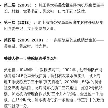
第二层（2003）：
韩正将大秘
吴念祖
空降为机场集团董事
长、总裁、党委书记，吴念祖一口气干到了退休。
第三层（2013）：
原上海市公安局局长
张学兵
转任机场集
团党委书记，接手安防与人事。
第四层（2009-2018）：
一条更隐蔽的支线悄然生长——
吴建融、蒋应时、时光辉。
关键人物一：铁腕操盘手吴念祖
吴念祖，1948年生，教授级高工。1992年，他带领队伍将
杨高路24.5公里全线拓宽，首创石灰吸水压实法，被上海
建工系统称赞了三十年“真刀真枪”。2003年，55岁的吴念
祖空降机场集团，此后浦东机场二三四跑道、虹桥2号航站
楼、沪港机场管理合作以及“三个并举”战略，全是他一手拍
板。在那个时代，浦东机场每多一条跑道，韩正手中的政治
底气就厚一分。