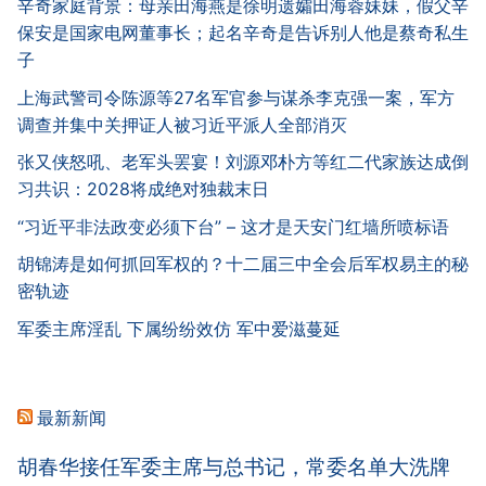
辛奇家庭背景：母亲田海燕是徐明遗孀田海蓉妹妹，假父辛
保安是国家电网董事长；起名辛奇是告诉别人他是蔡奇私生
子
上海武警司令陈源等27名军官参与谋杀李克强一案，军方
调查并集中关押证人被习近平派人全部消灭
张又侠怒吼、老军头罢宴！刘源邓朴方等红二代家族达成倒
习共识：2028将成绝对独裁末日
“习近平非法政变必须下台” – 这才是天安门红墙所喷标语
胡锦涛是如何抓回军权的？十二届三中全会后军权易主的秘
密轨迹
军委主席淫乱 下属纷纷效仿 军中爱滋蔓延
最新新闻
胡春华接任军委主席与总书记，常委名单大洗牌