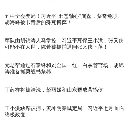
五中全会变局！习近平“邪恶轴心”崩盘，蔡奇免职、
胡海峰被卡背后的殊死搏弈！
军队由胡锦涛人马掌控，习近平死保王小洪；张又侠
可能不在人世，陈希被抓捕逼问张又侠下落！
元老帮通过石泰锋和刘金国一红一白掌管官场，胡锦
涛准备抓栗战书祭器
丁薛祥将被清洗，彭丽媛和山东帮成背锅侠
王小洪缺席被捕，黄坤明秦城定局，习近平七月面临
终极政变！