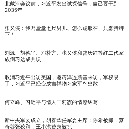
北戴河会议前，习近平发出试探信号，自己要干到
2035年！
张又侠：我乃堂堂七尺男儿、怎么跪服在一只蠢猪脚
下！
刘源、胡德平、邓朴方、张又侠和曾庆红等红二代家
族倒习达成共识
取消习近平出访美国，邀请泽连斯基来访，军权易
手，习近平已经变成吉祥物习家军鸟兽散
何立峰、习近平与情人王莉霞的情感纠葛
新中央军委成立，胡春华任军委主席；陈希被抓，蔡
奇嚣张狡辩，王小洪替身被抓