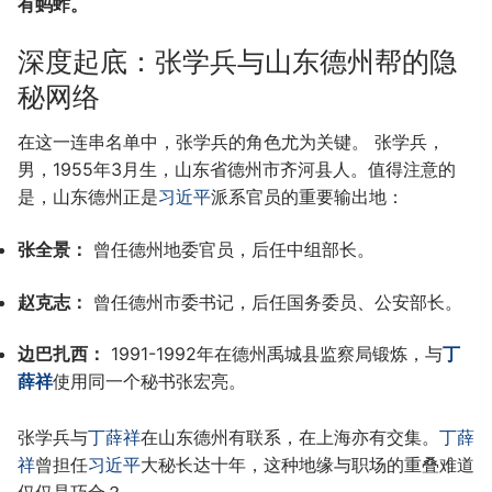
有蚂蚱。
深度起底：张学兵与山东德州帮的隐
秘网络
在这一连串名单中，张学兵的角色尤为关键。 张学兵，
男，1955年3月生，山东省德州市齐河县人。值得注意的
是，山东德州正是
习近平
派系官员的重要输出地：
张全景：
曾任德州地委官员，后任中组部长。
赵克志：
曾任德州市委书记，后任国务委员、公安部长。
边巴扎西：
1991-1992年在德州禹城县监察局锻炼，与
丁
薛祥
使用同一个秘书张宏亮。
张学兵与
丁薛祥
在山东德州有联系，在上海亦有交集。
丁薛
祥
曾担任
习近平
大秘长达十年，这种地缘与职场的重叠难道