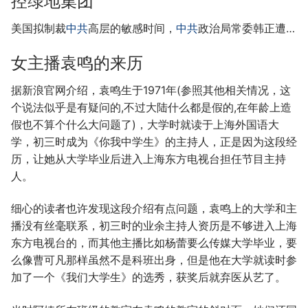
控绿地集团
美国拟制裁
中共
高层的敏感时间，
中共
政治局常委韩正遭…
女主播袁鸣的来历
据新浪官网介绍，袁鸣生于1971年(参照其他相关情况，这
个说法似乎是有疑问的,不过大陆什么都是假的,在年龄上造
假也不算个什么大问题了)，大学时就读于上海外国语大
学，初三时成为《你我中学生》的主持人，正是因为这段经
历，让她从大学毕业后进入上海东方电视台担任节目主持
人。
细心的读者也许发现这段介绍有点问题，袁鸣上的大学和主
播没有丝毫联系，初三时的业余主持人资历是不够进入上海
东方电视台的，而其他主播比如杨蕾要么传媒大学毕业，要
么像曹可凡那样虽然不是科班出身，但是他在大学就读时参
加了一个《我们大学生》的选秀，获奖后就弃医从艺了。