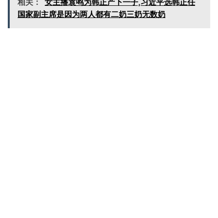
相关：
女主播袁鸣为韩正产下一子,习近平选韩正任
国家副主席是因为两人都有二奶三奶无数奶