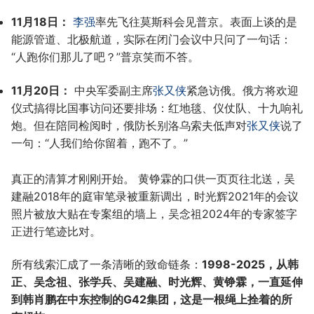
11月18日：
李强
率先飞往莫斯科会见普京。表面上谈的是
能源管道、北极航道，实际在闭门会议中只问了一句话：
“人跑你们那儿了吧？”普京笑而不答。
11月20日：
中央军委副主席
张又侠
紧急访俄。俄方将欢迎
仪式搞得比国事访问还要排场：红地毯、仪仗队、十九响礼
炮。但在陪同检阅时，俄防长别洛乌索夫低声对
张又侠
说了
一句：“人我们给你留着，跑不了。”
真正的清算才刚刚开始。 黄铮霖的口供一页页往北送，吴
建融2018年的庭审笔录被重新调出，时光辉2021年的会议
照片被放大贴在专案组的墙上，吴念祖2024年的专家签字
正进行笔迹比对。
所有线索汇成了一条清晰的致命链条：
1998-2025，从韩
正、吴念祖、张学兵、吴建融、时光辉、黄铮霖，一直延伸
到韩肖鹏在中东控制的G42集团，这是一根绳上拴着的所