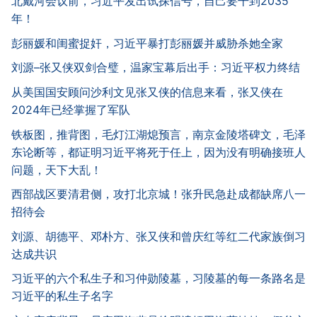
北戴河会议前，习近平发出试探信号，自己要干到2035
年！
彭丽媛和闺蜜捉奸，习近平暴打彭丽媛并威胁杀她全家
刘源–张又侠双剑合璧，温家宝幕后出手：习近平权力终结
从美国国安顾问沙利文见张又侠的信息来看，张又侠在
2024年已经掌握了军队
铁板图，推背图，毛灯江湖熄预言，南京金陵塔碑文，毛泽
东论断等，都证明习近平将死于任上，因为没有明确接班人
问题，天下大乱！
西部战区要清君侧，攻打北京城！张升民急赴成都缺席八一
招待会
刘源、胡德平、邓朴方、张又侠和曾庆红等红二代家族倒习
达成共识
习近平的六个私生子和习仲勋陵墓，习陵墓的每一条路名是
习近平的私生子名字