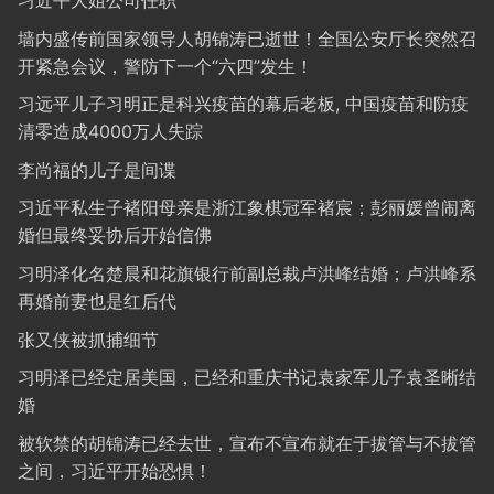
习近平大姐公司任职
墙内盛传前国家领导人胡锦涛已逝世！全国公安厅长突然召
开紧急会议，警防下一个“六四”发生！
习远平儿子习明正是科兴疫苗的幕后老板, 中国疫苗和防疫
清零造成4000万人失踪
李尚福的儿子是间谍
习近平私生子褚阳母亲是浙江象棋冠军褚宸；彭丽媛曾闹离
婚但最终妥协后开始信佛
习明泽化名楚晨和花旗银行前副总裁卢洪峰结婚；卢洪峰系
再婚前妻也是红后代
张又侠被抓捕细节
习明泽已经定居美国，已经和重庆书记袁家军儿子袁圣晰结
婚
被软禁的胡锦涛已经去世，宣布不宣布就在于拔管与不拔管
之间，习近平开始恐惧！