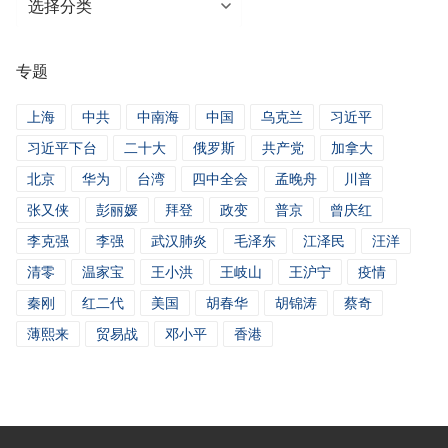
类
新
专题
闻
上海
中共
中南海
中国
乌克兰
习近平
习近平下台
二十大
俄罗斯
共产党
加拿大
北京
华为
台湾
四中全会
孟晚舟
川普
张又侠
彭丽媛
拜登
政变
普京
曾庆红
李克强
李强
武汉肺炎
毛泽东
江泽民
汪洋
清零
温家宝
王小洪
王岐山
王沪宁
疫情
秦刚
红二代
美国
胡春华
胡锦涛
蔡奇
薄熙来
贸易战
邓小平
香港