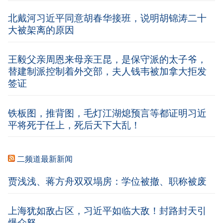
北戴河习近平同意胡春华接班，说明胡锦涛二十
大被架离的原因
王毅父亲周恩来母亲王昆，是保守派的太子爷，
替建制派控制着外交部，夫人钱韦被加拿大拒发
签证
铁板图，推背图，毛灯江湖熄预言等都证明习近
平将死于任上，死后天下大乱！
二频道最新新闻
贾浅浅、蒋方舟双双塌房：学位被撤、职称被废
上海犹如敌占区，习近平如临大敌！封路封天引
爆众怒