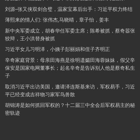
刘源–张又侠双剑合璧，温家宝幕后出手：习近平权力终结
薄熙来的情人们: 张伟杰,马晓晴，章子怡，姜丰
新中央军委成立，胡春华任军委主席；陈希被抓，蔡奇嚣张
狡辩，王小洪替身被抓
习近平女儿习明泽，小姨子彭丽娟和侄子齐明正
辛奇家庭背景：母亲田海燕是徐明遗孀田海蓉妹妹，假父辛
保安是国家电网董事长；起名辛奇是告诉别人他是蔡奇私生
子
取消习近平出访美国，邀请泽连斯基来访，军权易手，习近
平已经变成吉祥物习家军鸟兽散
胡锦涛是如何抓回军权的？十二届三中全会后军权易主的秘
密轨迹