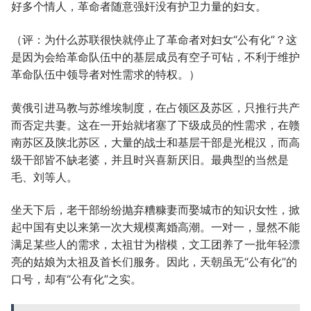
好多个情人，革命者随意强奸没有护卫力量的妇女。
（评：为什么苏联很快就停止了革命者对妇女“公有化”？这
是因为会给革命队伍中的基层成员有空子可钻，不利于维护
革命队伍中领导者对性需求的特权。）
黄俄引进马教与苏维埃制度，在占领区及苏区，只推行共产
而否定共妻。这在一开始就堵塞了下级成员的性需求，在赣
南苏区及陕北苏区，大量的战士和基层干部是光棍汉，而高
级干部皆不缺老婆，并且时兴喜新厌旧。最典型的当然是
毛、刘等人。
坐天下后，老干部纷纷抛弃糟糠妻而娶城市的知识女性，掀
起中国有史以来第一次大规模离婚高潮。一对一，显然不能
满足某些人的需求，太祖甘为楷模，文工团养了一批年轻漂
亮的姑娘为太祖及首长们服务。因此，天朝虽无“公有化”的
口号，却有“公有化”之实。