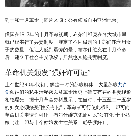
列宁和十月革命（图片来源：公有领域自由亚洲电台）
俄国在1917年的十月革命初期，布尔什维克在各大城市里
就已经实行了共妻制度，规定了不同级别的干部们能享用女
子的数量。但让人感到震惊的是，布尔什维克在十月革命
后，建立了社会主义政权，居然也实施共妻制度。
革命机关颁发“强奸许可证”
上个世纪90年代初，辉煌一时的苏联解体，大量苏联
共产
党
领袖们的私生活秘密以及革命历史上确实存在的共妻现象
相继曝光。据十月革命史料显示，在当时，十五至二十五岁
的妇女必须接受“性公有化”，革命者可行使此权利，即可向
革命机关申请许可证。布尔什维克凭证可以“公有化”十个姑
娘（注：即与十个姑娘发生性关系，近乎强奸）。