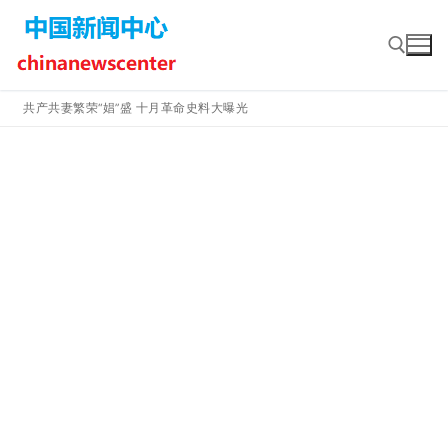
Skip
to
content
共产共妻繁荣“娼”盛 十月革命史料大曝光
Search for: