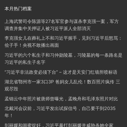
本月热门档案
上海武警司令陈源等27名军官参与谋杀李克强一案，军方
调查并集中关押证人被习近平派人全部消灭
李克强女儿在葬礼上不和习近平握手，见到习近平后怒骂：
侩子手！央视不敢播出画面
习近平的六个私生子和习仲勋陵墓，习陵墓的每一条路名是
习近平的私生子名字
“习近平非法政变必须下台” – 这才是天安门红墙所喷标语
湖北省鄂州市一家3口3P 爸妈女儿乱伦！数百照片疯传 三
观尽毁
孟锦云中年照片被唐师曾曝光，孟晚舟和毛泽东照片对比
北戴河会议前，习近平发出试探信号，自己要干到2035
年！
彭丽媛和闺蜜捉奸，习近平暴打彭丽媛并威胁杀她全家