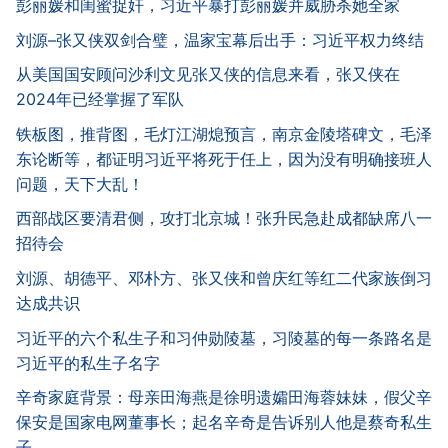
彭丽媛和闺蜜捉奸，习近平暴打彭丽媛并威胁杀她全家
刘源–张又侠双剑合璧，温家宝幕后出手：习近平权力终结
从美国国安顾问沙利文见张又侠的信息来看，张又侠在
2024年已经掌握了军队
铁板图，推背图，毛灯江湖熄预言，南京金陵塔碑文，毛泽
东论断等，都证明习近平将死于任上，因为没有明确接班人
问题，天下大乱！
西部战区要清君侧，攻打北京城！张升民急赴成都缺席八一
招待会
刘源、胡德平、邓朴方、张又侠和曾庆红等红二代家族倒习
达成共识
习近平的六个私生子和习仲勋陵墓，习陵墓的每一条路名是
习近平的私生子名字
辛奇家庭背景：母亲田海燕是徐明遗孀田海蓉妹妹，假父辛
保安是国家电网董事长；起名辛奇是告诉别人他是蔡奇私生
子