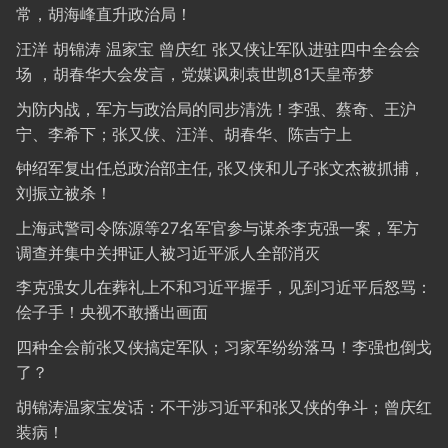
常，胡海峰直升政治局！
汪洋 胡锦涛 温家宝 曾庆红 张又侠让军队进驻四中全会会
场 ，胡春华大会发言，党媒讽刺袁世凯81天皇帝梦
为防内战，军方与政治局的同步清洗！李强、蔡奇、王沪
宁、李希下；张又侠、汪洋、胡春华、陈吉宁上
钟绍军复出任总政治部主任, 张又侠和儿子张文杰被抓捕，
刘振立被杀！
上海武警司令陈源等27名军官参与谋杀李克强一案，军方
调查并集中关押证人被习近平派人全部消灭
李克强女儿在葬礼上不和习近平握手，见到习近平后怒骂：
侩子手！央视不敢播出画面
四种全会前张又侠搞定军队；习家军纷纷落马！李强也倒戈
了？
胡锦涛温家宝发话：不干涉习近平和张又侠的争斗；曾庆红
装病！