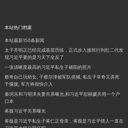
本站热门档案
本站最新150条新闻
太子齐明正已经完成基层历练，正式步入接班行列红二代发
现习近平要的是习天下全反了
一张清晰度最高的习近平私生子褚阳的照片
蔡奇自己玩幼女, 子蔡尔津被军队抓捕, 私生子辛奇又弄死
于朦胧, 军方将很快介入
秦玥乐和习明泽夫妻关系曝光,和习近平彭丽媛共用一个户
口本
蒋薇习近平关系曝光
蒋薇是习近平私生子蒋仁正母亲，蒋薇是习近平情人一直在