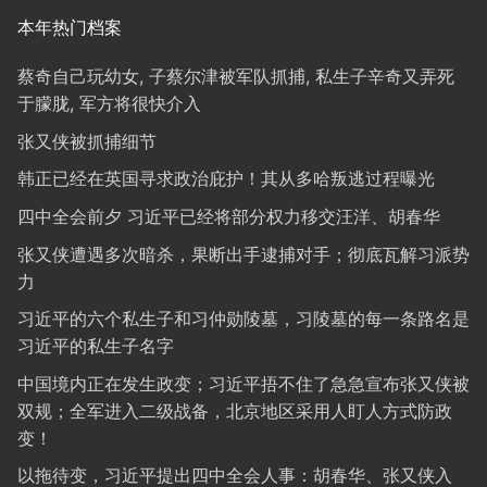
本年热门档案
蔡奇自己玩幼女, 子蔡尔津被军队抓捕, 私生子辛奇又弄死
于朦胧, 军方将很快介入
张又侠被抓捕细节
韩正已经在英国寻求政治庇护！其从多哈叛逃过程曝光
四中全会前夕 习近平已经将部分权力移交汪洋、胡春华
张又侠遭遇多次暗杀，果断出手逮捕对手；彻底瓦解习派势
力
习近平的六个私生子和习仲勋陵墓，习陵墓的每一条路名是
习近平的私生子名字
中国境内正在发生政变；习近平捂不住了急急宣布张又侠被
双规；全军进入二级战备，北京地区采用人盯人方式防政
变！
以拖待变，习近平提出四中全会人事：胡春华、张又侠入