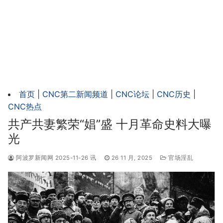
首页
|
CNC第二新闻频道
|
CNC论坛
|
CNC历史
|
CNC热点
共产共妻繁荣“娼”盛 十月革命史料大曝
光
阿波罗新闻网 2025-11-26 讯
26 11 月, 2025
官场淫乱