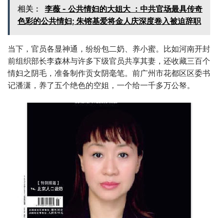
相关：
李薇 - 公共情妇的大姐大 ：中共官场最具传奇
色彩的公共情妇; 朱镕基爱将金人庆深度卷入被迫辞职
当下，官员各显神通，纷纷包二奶、养小蜜。比如河南开封
前组织部长李森林与许多下级官员共享其妻，还收藏三百个
情妇之阴毛，准备制作贡女阴毫笔。前广州市花都区区委书
记潘潇，养了五个绝色的空姐，一个给一千多万公帑。