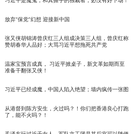
习近平是魔鬼，和其握手的独裁者，必没有好下场！
放弃“保党”幻想 迎接新中国
张又侠胡锦涛曾庆红三人组成决策三人组，曾庆红称
赞胡春华人品好；大骂习近平想拖死共产党
温家宝预言成真， 习近平掀桌子，新文革如期而至
准备干翻张又侠！
习近平已经成魔，中国人陷入绝望；墙内疯传一张图
从港督到陈方安生，火过吗？！你们把香港良心打跑
了，能不火吗？！
毛泽东玩过近千女人，军队文工团是其后宫可以随便