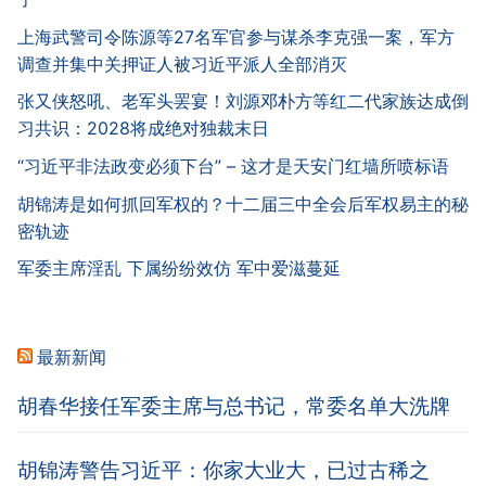
上海武警司令陈源等27名军官参与谋杀李克强一案，军方
调查并集中关押证人被习近平派人全部消灭
张又侠怒吼、老军头罢宴！刘源邓朴方等红二代家族达成倒
习共识：2028将成绝对独裁末日
“习近平非法政变必须下台” – 这才是天安门红墙所喷标语
胡锦涛是如何抓回军权的？十二届三中全会后军权易主的秘
密轨迹
军委主席淫乱 下属纷纷效仿 军中爱滋蔓延
最新新闻
胡春华接任军委主席与总书记，常委名单大洗牌
胡锦涛警告习近平：你家大业大，已过古稀之