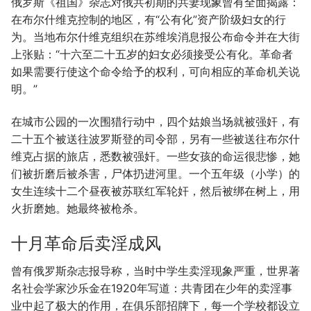
俄罗斯《祖国》杂志对俄共初期的共妻现象曾有全面揭露：
在布尔什维克控制的地区，有“公有化”资产阶级妇女的行
为。当地布尔什维克组织在苏维埃消息报公布命令并在大街
上张贴：“十六至二十五岁的妇女必须接受公有化。革命者
如果需要行使这个命令给予的权利，可向相应的革命机关说
明。”
在城市公园的一次围猎行动中，四个姑娘当场就被强奸，有
二十五个被送往波罗斯登的司令部，另有一些被送往布尔什
维克占据的旅店，悉数被强奸。一些女孩的命运很悲惨，她
们被折磨后被杀害，尸体扔进河里。一个五年级（小学）的
女生连续十二个昼夜被苏联红军轮奸，然后被绑在树上，用
火折磨她。她最终被枪杀。
十月革命后卖淫成风
曾有俄罗斯杂志报导称，当时中学生卖淫现象严重，世界著
名社会学家沙乐金在1920年写道：共青团在少年的卖淫事
业中起了极大的作用，在俱乐部招牌下，每一个学校都设立