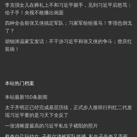
李克强女儿在葬礼上不和习近平握手，见到习近平后怒骂：
侩子手！央视不敢播出画面
四种全会前张又侠搞定军队；习家军纷纷落马！李强也倒戈
了？
胡锦涛温家宝发话：不干涉习近平和张又侠的争斗；曾庆红
装病！
本站热门档案
本站最新150条新闻
太子齐明正已经完成基层历练，正式步入接班行列红二代发
现习近平要的是习天下全反了
一张清晰度最高的习近平私生子褚阳的照片
蔡奇自己玩幼女, 子蔡尔津被军队抓捕, 私生子辛奇又弄死