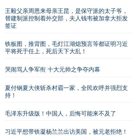
王毅父亲周恩来母亲王昆，是保守派的太子爷，
替建制派控制着外交部，夫人钱韦被加拿大拒发
签证
铁板图，推背图，毛灯江湖熄预言等都证明习近
平将死于任上，死后天下大乱！
哭闹骂人争军衔 十大元帅之争夺内幕
夏付钢夏大侠斩杀村霸一家，全民欢呼并强烈支
持！
毛泽东升级版！中国人，后悔可能来不及了
习近平想带铁凝杨兰兰出访美国，被元老拒绝！