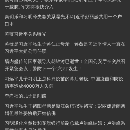
于朦胧, 军方将很快介入
秦玥乐和习明泽夫妻关系曝光,和习近平彭丽媛共用一个户
口本
蒋薇习近平关系曝光
蒋薇是习近平私生子蒋仁正母亲，蒋薇是习近平情人一直在
习近平大姐公司任职
墙内盛传前国家领导人胡锦涛已逝世！全国公安厅长突然召
开紧急会议，警防下一个“六四”发生！
习远平儿子习明正是科兴疫苗的幕后老板, 中国疫苗和防疫
清零造成4000万人失踪
李尚福的儿子是间谍
习近平私生子褚阳母亲是浙江象棋冠军褚宸；彭丽媛曾闹离
婚但最终妥协后开始信佛
习明泽化名楚晨和花旗银行前副总裁卢洪峰结婚；卢洪峰系