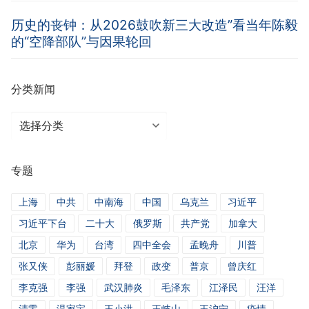
历史的丧钟：从2026鼓吹新三大改造”看当年陈毅
的“空降部队”与因果轮回
分类新闻
分
类
新
专题
闻
上海
中共
中南海
中国
乌克兰
习近平
习近平下台
二十大
俄罗斯
共产党
加拿大
北京
华为
台湾
四中全会
孟晚舟
川普
张又侠
彭丽媛
拜登
政变
普京
曾庆红
李克强
李强
武汉肺炎
毛泽东
江泽民
汪洋
清零
温家宝
王小洪
王岐山
王沪宁
疫情