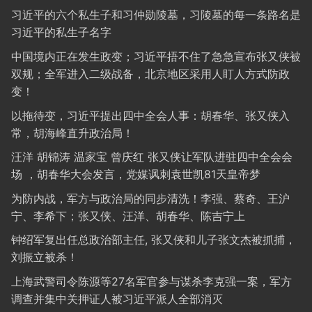
习近平的六个私生子和习仲勋陵墓，习陵墓的每一条路名是
习近平的私生子名字
中国境内正在发生政变；习近平捂不住了急急宣布张又侠被
双规；全军进入二级战备，北京地区采用人盯人方式防政
变！
以拖待变，习近平提出四中全会人事：胡春华、张又侠入
常，胡海峰直升政治局！
汪洋 胡锦涛 温家宝 曾庆红 张又侠让军队进驻四中全会会
场 ，胡春华大会发言，党媒讽刺袁世凯81天皇帝梦
为防内战，军方与政治局的同步清洗！李强、蔡奇、王沪
宁、李希下；张又侠、汪洋、胡春华、陈吉宁上
钟绍军复出任总政治部主任, 张又侠和儿子张文杰被抓捕，
刘振立被杀！
上海武警司令陈源等27名军官参与谋杀李克强一案，军方
调查并集中关押证人被习近平派人全部消灭