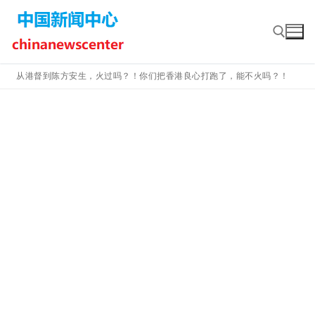
Skip
to
content
从港督到陈方安生，火过吗？！你们把香港良心打跑了，能不火吗？！
Search for: