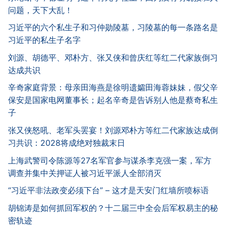
问题，天下大乱！
习近平的六个私生子和习仲勋陵墓，习陵墓的每一条路名是
习近平的私生子名字
刘源、胡德平、邓朴方、张又侠和曾庆红等红二代家族倒习
达成共识
辛奇家庭背景：母亲田海燕是徐明遗孀田海蓉妹妹，假父辛
保安是国家电网董事长；起名辛奇是告诉别人他是蔡奇私生
子
张又侠怒吼、老军头罢宴！刘源邓朴方等红二代家族达成倒
习共识：2028将成绝对独裁末日
上海武警司令陈源等27名军官参与谋杀李克强一案，军方
调查并集中关押证人被习近平派人全部消灭
“习近平非法政变必须下台” – 这才是天安门红墙所喷标语
胡锦涛是如何抓回军权的？十二届三中全会后军权易主的秘
密轨迹