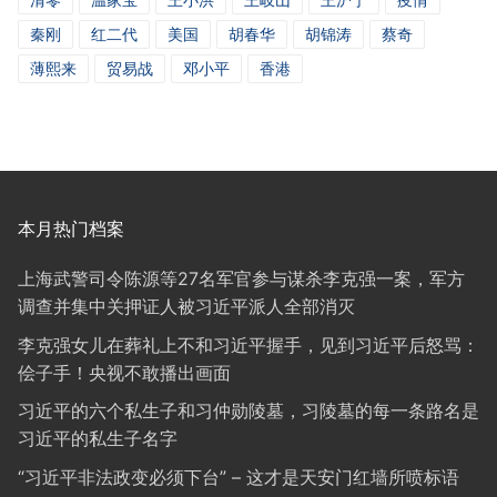
秦刚
红二代
美国
胡春华
胡锦涛
蔡奇
薄熙来
贸易战
邓小平
香港
本月热门档案
上海武警司令陈源等27名军官参与谋杀李克强一案，军方
调查并集中关押证人被习近平派人全部消灭
李克强女儿在葬礼上不和习近平握手，见到习近平后怒骂：
侩子手！央视不敢播出画面
习近平的六个私生子和习仲勋陵墓，习陵墓的每一条路名是
习近平的私生子名字
“习近平非法政变必须下台” – 这才是天安门红墙所喷标语