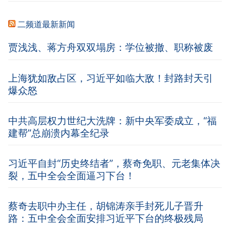
二频道最新新闻
贾浅浅、蒋方舟双双塌房：学位被撤、职称被废
上海犹如敌占区，习近平如临大敌！封路封天引
爆众怒
中共高层权力世纪大洗牌：新中央军委成立，“福
建帮”总崩溃内幕全纪录
习近平自封“历史终结者”，蔡奇免职、元老集体决
裂，五中全会全面逼习下台！
蔡奇去职中办主任，胡锦涛亲手封死儿子晋升
路：五中全会全面安排习近平下台的终极残局