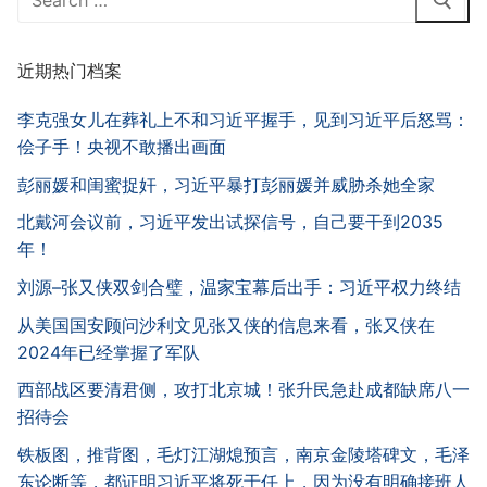
for:
近期热门档案
李克强女儿在葬礼上不和习近平握手，见到习近平后怒骂：
侩子手！央视不敢播出画面
彭丽媛和闺蜜捉奸，习近平暴打彭丽媛并威胁杀她全家
北戴河会议前，习近平发出试探信号，自己要干到2035
年！
刘源–张又侠双剑合璧，温家宝幕后出手：习近平权力终结
从美国国安顾问沙利文见张又侠的信息来看，张又侠在
2024年已经掌握了军队
西部战区要清君侧，攻打北京城！张升民急赴成都缺席八一
招待会
铁板图，推背图，毛灯江湖熄预言，南京金陵塔碑文，毛泽
东论断等，都证明习近平将死于任上，因为没有明确接班人