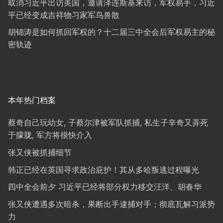
取消习近平出访美国，邀请泽连斯基来访，军权易手，习近
平已经变成吉祥物习家军鸟兽散
胡锦涛是如何抓回军权的？十二届三中全会后军权易主的秘
密轨迹
本年热门档案
蔡奇自己玩幼女, 子蔡尔津被军队抓捕, 私生子辛奇又弄死
于朦胧, 军方将很快介入
张又侠被抓捕细节
韩正已经在英国寻求政治庇护！其从多哈叛逃过程曝光
四中全会前夕 习近平已经将部分权力移交汪洋、胡春华
张又侠遭遇多次暗杀，果断出手逮捕对手；彻底瓦解习派势
力