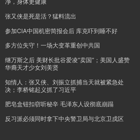
净，身体更健康
张又侠是死是活？猛料流出
参加CIA中国机密简报会后 库克吓到睡不好
多方位失守！一场大变革重创中共国
继万斯之后 美财长批谷爱凌“卖国”；美国人盛赞
华裔天才少女刘美贤
知情人：张又侠、刘振立抓捕当天就被紧急处
决；李桥铭起义抓了习近平
肥皂盒钮扣窃听秘辛 毛泽东人设彻底崩蹋
反习派必须同时拿下中央警卫局与北京卫戍区