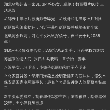
湖北省鄂州市一家3口3P 爸妈女儿乱伦！数百照片疯传 三
观尽毁
孟锦云中年照片被唐师曾曝光，孟晚舟和毛泽东照片对比
彭丽媛和闺蜜捉奸，习近平暴打彭丽媛并威胁杀她全家
北戴河会议前，习近平发出试探信号，自己要干到2035
年！
刘源–张又侠双剑合璧，温家宝幕后出手：习近平权力终结
薄熙来的情人们: 张伟杰,马晓晴，章子怡，姜丰
习近平女儿习明泽，小姨子彭丽娟和侄子齐明正
辛奇家庭背景：母亲田海燕是徐明遗孀田海蓉妹妹，假父辛
保安是国家电网董事长；起名辛奇是告诉别人他是蔡奇私生
子
新中央军委成立，胡春华任军委主席；陈希被抓，蔡奇嚣张
狡辩，王小洪替身被抓