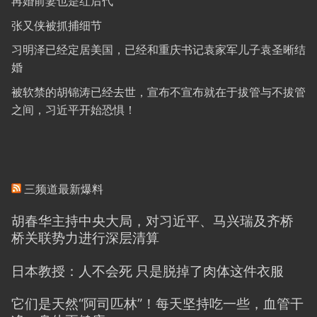
再婚前妻也是红后代
张又侠被抓捕细节
习明泽已经定居美国，已经和重庆书记袁家军儿子袁圣晰结
婚
被软禁的胡锦涛已经去世，宣布不宣布就在于拔管与不拔管
之间，习近平开始恐惧！
三频道最新爆料
胡春华主持中央大局，对习近平、马兴瑞及齐桥
桥关联势力进行深层清算
日本教授：人不会死 只是脱掉了肉体这件衣服
它们是天然“阿司匹林”！每天坚持吃一些，血管干