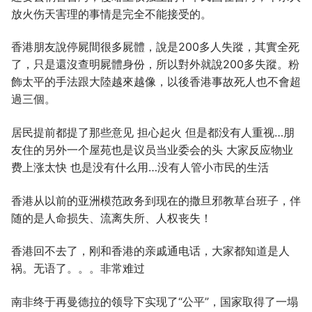
放火伤天害理的事情是完全不能接受的。
香港朋友說停屍間很多屍體，說是200多人失蹤，其實全死
了，只是還沒查明屍體身份，所以對外就說200多失蹤。粉
飾太平的手法跟大陸越來越像，以後香港事故死人也不會超
過三個。
居民提前都提了那些意见 担心起火 但是都没有人重视…朋
友住的另外一个屋苑也是议员当业委会的头 大家反应物业
费上涨太快 也是没有什么用…没有人管小市民的生活
香港从以前的亚洲模范政务到现在的撒旦邪教草台班子，伴
随的是人命损失、流离失所、人权丧失！
香港回不去了，刚和香港的亲戚通电话，大家都知道是人
祸。无语了。。。非常难过
南非终于再曼德拉的领导下实现了“公平”，国家取得了一塌