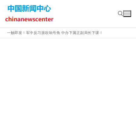
Skip
to
content
一触即发！军中反习派吹响号角 中办下属正副局长下课！
Search for: