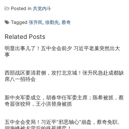
Posted in
共党内斗
Tagged
张升民
,
徐勤先
,
蔡奇
Related Posts
明显出事儿了！五中全会前夕 习近平老巢突然出大
事
西部战区要清君侧，攻打北京城！张升民急赴成都缺
席八一招待会
新中央军委成立，胡春华任军委主席；陈希被抓，蔡
奇嚣张狡辩，王小洪替身被抓
五中全会变局！习近平“邪恶轴心”崩盘，蔡奇免职、
胡海峰被卡背后的殊死搏弈！