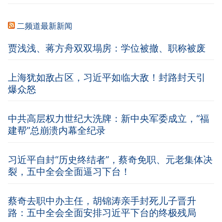
二频道最新新闻
贾浅浅、蒋方舟双双塌房：学位被撤、职称被废
上海犹如敌占区，习近平如临大敌！封路封天引
爆众怒
中共高层权力世纪大洗牌：新中央军委成立，“福
建帮”总崩溃内幕全纪录
习近平自封“历史终结者”，蔡奇免职、元老集体决
裂，五中全会全面逼习下台！
蔡奇去职中办主任，胡锦涛亲手封死儿子晋升
路：五中全会全面安排习近平下台的终极残局