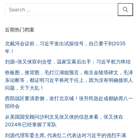
Search
for:
近期热门档案
北戴河会议前，习近平发出试探信号，自己要干到2035
年！
刘源–张又侠双剑合璧，温家宝幕后出手：习近平权力终结
铁板图，推背图，毛灯江湖熄预言，南京金陵塔碑文，毛泽
东论断等，都证明习近平将死于任上，因为没有明确接班人
问题，天下大乱！
西部战区要清君侧，攻打北京城！张升民急赴成都缺席八一
招待会
从美国国安顾问沙利文见张又侠的信息来看，张又侠在
2024年已经掌握了军队
刘源代理军委主席, 代表红二代表达对习近平的强烈不满