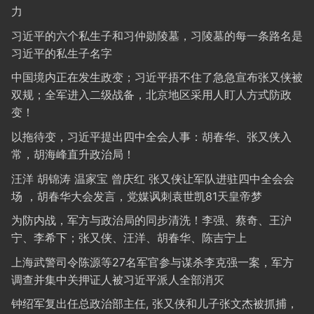
力
习近平的六个私生子和习仲勋陵墓，习陵墓的每一条路名是
习近平的私生子名字
中国境内正在发生政变；习近平捂不住了急急宣布张又侠被
双规；全军进入二级战备，北京地区采用人盯人方式防政
变！
以拖待变，习近平提出四中全会人事：胡春华、张又侠入
常，胡海峰直升政治局！
汪洋 胡锦涛 温家宝 曾庆红 张又侠让军队进驻四中全会会
场 ，胡春华大会发言，党媒讽刺袁世凯81天皇帝梦
为防内战，军方与政治局的同步清洗！李强、蔡奇、王沪
宁、李希下；张又侠、汪洋、胡春华、陈吉宁上
上海武警司令陈源等27名军官参与谋杀李克强一案，军方
调查并集中关押证人被习近平派人全部消灭
钟绍军复出任总政治部主任, 张又侠和儿子张文杰被抓捕，