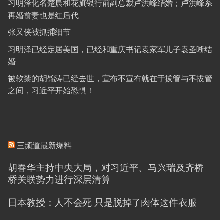
习明泽化名楚晨和花旗银行前副总裁卢洪峰结婚；卢洪峰系
再婚前妻也是红后代
张又侠被抓捕细节
习明泽已经定居美国，已经和重庆书记袁家军儿子袁圣晰结
婚
被软禁的胡锦涛已经去世，宣布不宣布就在于拔管与不拔管
之间，习近平开始恐惧！
三频道最新爆料
胡春华主持中央大局，对习近平、马兴瑞及齐桥
桥关联势力进行深层清算
日本教授：人不会死 只是脱掉了肉体这件衣服