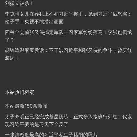
刘振立被杀！
李克强女儿在葬礼上不和习近平握手，见到习近平后怒骂：
侩子手！央视不敢播出画面
四种全会前张又侠搞定军队；习家军纷纷落马！李强也倒戈
了？
胡锦涛温家宝发话：不干涉习近平和张又侠的争斗；曾庆红
装病！
本站热门档案
本站最新150条新闻
太子齐明正已经完成基层历练，正式步入接班行列红二代发
现习近平要的是习天下全反了
一张清晰度最高的习近平私生子褚阳的照片