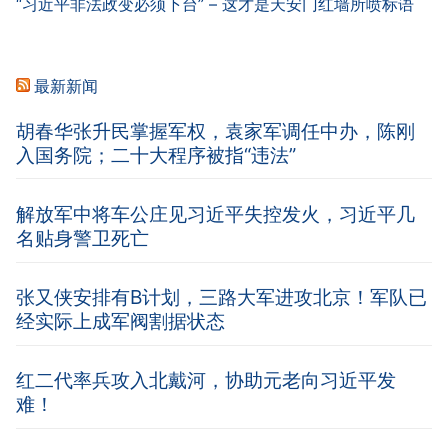
“习近平非法政变必须下台” – 这才是天安门红墙所喷标语
最新新闻
胡春华张升民掌握军权，袁家军调任中办，陈刚
入国务院；二十大程序被指“违法”
解放军中将车公庄见习近平失控发火，习近平几
名贴身警卫死亡
张又侠安排有B计划，三路大军进攻北京！军队已
经实际上成军阀割据状态
红二代率兵攻入北戴河，协助元老向习近平发
难！