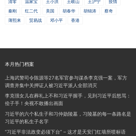
清零
温家宝
王小洪
王岐山
王沪宁
疫情
秦刚
红二代
美国
胡春华
胡锦涛
蔡奇
薄熙来
贸易战
邓小平
香港
本月热门档案
上海武警司令陈源等27名军官参与谋杀李克强一案，军方
调查并集中关押证人被习近平派人全部消灭
李克强女儿在葬礼上不和习近平握手，见到习近平后怒骂：
侩子手！央视不敢播出画面
习近平的六个私生子和习仲勋陵墓，习陵墓的每一条路名是
习近平的私生子名字
“习近平非法政变必须下台” – 这才是天安门红墙所喷标语