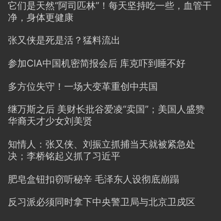
它们是天然“阿司匹林”！每天坚持吃一些，血管干
净，身体更健康
张又侠是死是活？猛料流出
参加CIA中国机密简报会后 库克吓到睡不好
多方位失守！一场大变革重创中共国
继万斯之后 美财长批谷爱凌“卖国”；美国人盛赞
华裔天才少女刘美贤
知情人：张又侠、刘振立抓捕当天就被紧急处
决；李桥铭起义抓了习近平
肥皂盒钮扣窃听秘辛 毛泽东人设彻底崩蹋
反习派必须同时拿下中央警卫局与北京卫戍区