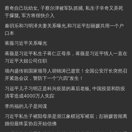
蔡奇自己玩幼女, 子蔡尔津被军队抓捕, 私生子辛奇又弄死
于朦胧, 军方将很快介入
秦玥乐和习明泽夫妻关系曝光,和习近平彭丽媛共用一个户
口本
蒋薇习近平关系曝光
蒋薇是习近平私生子蒋仁正母亲，蒋薇是习近平情人一直在
习近平大姐公司任职
墙内盛传前国家领导人胡锦涛已逝世！全国公安厅长突然召
开紧急会议，警防下一个“六四”发生！
习远平儿子习明正是科兴疫苗的幕后老板, 中国疫苗和防疫
清零造成4000万人失踪
李尚福的儿子是间谍
习近平私生子褚阳母亲是浙江象棋冠军褚宸；彭丽媛曾闹离
婚但最终妥协后开始信佛