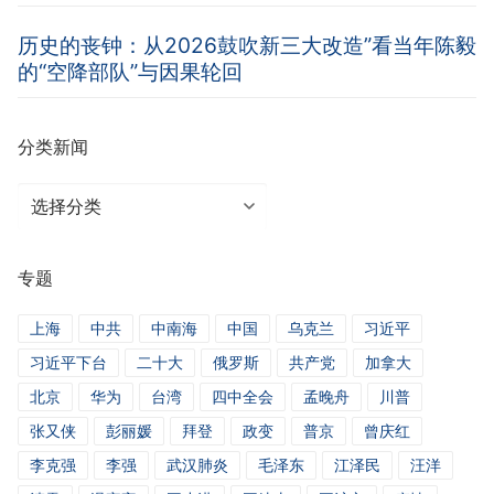
历史的丧钟：从2026鼓吹新三大改造”看当年陈毅
的“空降部队”与因果轮回
分类新闻
分
类
新
专题
闻
上海
中共
中南海
中国
乌克兰
习近平
习近平下台
二十大
俄罗斯
共产党
加拿大
北京
华为
台湾
四中全会
孟晚舟
川普
张又侠
彭丽媛
拜登
政变
普京
曾庆红
李克强
李强
武汉肺炎
毛泽东
江泽民
汪洋