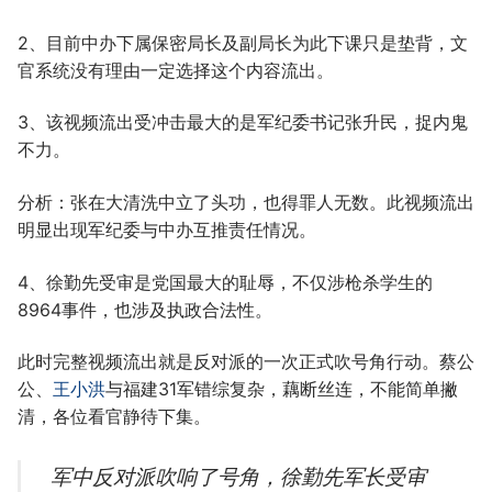
2、目前中办下属保密局长及副局长为此下课只是垫背，文
官系统没有理由一定选择这个内容流出。
3、该视频流出受冲击最大的是军纪委书记张升民，捉内鬼
不力。
分析：张在大清洗中立了头功，也得罪人无数。此视频流出
明显出现军纪委与中办互推责任情况。
4、徐勤先受审是党国最大的耻辱，不仅涉枪杀学生的
8964事件，也涉及执政合法性。
此时完整视频流出就是反对派的一次正式吹号角行动。蔡公
公、
王小洪
与福建31军错综复杂，藕断丝连，不能简单撇
清，各位看官静待下集。
军中反对派吹响了号角，徐勤先军长受审