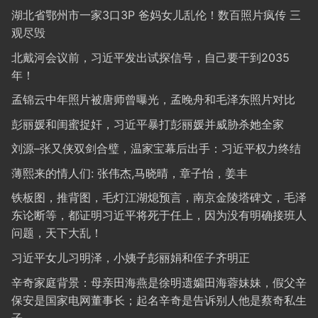
湖北省鄂州市一家3口3P 爸妈女儿乱伦！数百照片疯传 三
观尽毁
北戴河会议前，习近平发出试探信号，自己要干到2035
年！
孟锦云中年照片被唐师曾曝光，孟晚舟和毛泽东照片对比
彭丽媛和闺蜜捉奸，习近平暴打彭丽媛并威胁杀她全家
刘源–张又侠双剑合璧，温家宝幕后出手：习近平权力终结
薄熙来的情人们: 张伟杰,马晓晴，章子怡，姜丰
铁板图，推背图，毛灯江湖熄预言，南京金陵塔碑文，毛泽
东论断等，都证明习近平将死于任上，因为没有明确接班人
问题，天下大乱！
习近平女儿习明泽，小姨子彭丽娟和侄子齐明正
辛奇家庭背景：母亲田海燕是徐明遗孀田海蓉妹妹，假父辛
保安是国家电网董事长；起名辛奇是告诉别人他是蔡奇私生
子