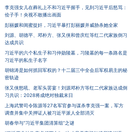
李克强女儿在葬礼上不和习近平握手，见到习近平后怒骂：
侩子手！央视不敢播出画面
彭丽媛和闺蜜捉奸，习近平暴打彭丽媛并威胁杀她全家
刘源、胡德平、邓朴方、张又侠和曾庆红等红二代家族倒习
达成共识
习近平的六个私生子和习仲勋陵墓，习陵墓的每一条路名是
习近平的私生子名字
胡锦涛是如何抓回军权的？十二届三中全会后军权易主的秘
密轨迹
张又侠怒吼、老军头罢宴！刘源邓朴方等红二代家族达成倒
习共识：2028将成绝对独裁末日
上海武警司令陈源等27名军官参与谋杀李克强一案，军方
调查并集中关押证人被习近平派人全部消灭
胡春华与“习近平集团清算组”之谜