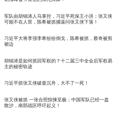
军队由胡锦涛人马掌控，习近平死保王小洪；张又侠
可能不在人世，陈希被抓捕逼问张又侠下落！
习近平大将李强李希纷纷倒戈，陈希被抓，蔡奇被剪
裙边
胡锦涛是如何抓回军权的？十二届三中全会后军权易
主的秘密轨迹
习近平抓张又侠破釜沉舟，大不了一死！
张又侠被抓 一张合照惊悚至极；中国军队已经一盘
散沙，南部战区呼吁起义！