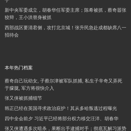
新中央军委成立，胡春华任军委主席；陈希被抓，蔡奇嚣张
狡辩，王小洪替身被抓
西部战区要清君侧，攻打北京城！张升民急赴成都缺席八一
招待会
本年热门档案
蔡奇自己玩幼女, 子蔡尔津被军队抓捕, 私生子辛奇又弄死
于朦胧, 军方将很快介入
张又侠被抓捕细节
韩正已经在英国寻求政治庇护！其从多哈叛逃过程曝光
四中全会前夕 习近平已经将部分权力移交汪洋、胡春华
张又侠遭遇多次暗杀，果断出手逮捕对手；彻底瓦解习派势