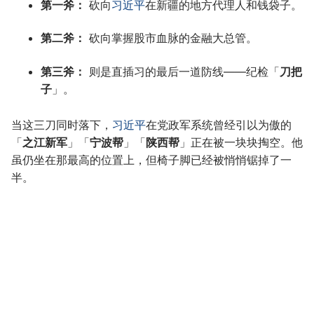
第一斧：
砍向
习近平
在新疆的地方代理人和钱袋子。
第二斧：
砍向掌握股市血脉的金融大总管。
第三斧：
则是直插习的最后一道防线——纪检「
刀把
子
」。
当这三刀同时落下，
习近平
在党政军系统曾经引以为傲的
「
之江新军
」「
宁波帮
」「
陕西帮
」正在被一块块掏空。他
虽仍坐在那最高的位置上，但椅子脚已经被悄悄锯掉了一
半。