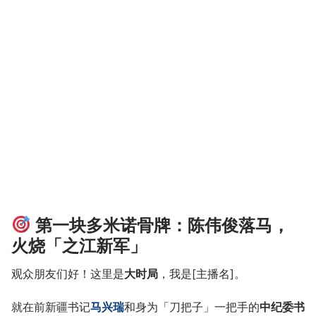
第一块多米诺骨牌：陈伟俊落马，
火烧「之江新军」
观众朋友们好！这里是
大时局
，我是[主播名]。
就在前新疆书记
马兴瑞
和身为「刀把子」一把手的
中纪委书