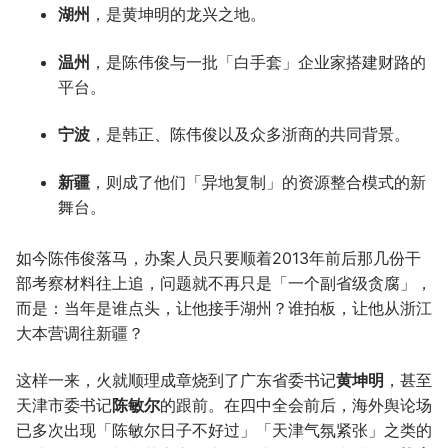
湖州
，是黄坤明的龙兴之地。
温州
，是陈伟俊与一批「白手套」企业家搭建财路的
平台。
宁波
，是韩正、陈伟俊以及众多浙商的共同背景。
新疆
，则成了他们「异地复制」的资源整合模式的新
舞台。
如今陈伟俊落马，办案人员只要顺着2013年前后那几份干
部考察材料往上追，问题就不再只是「一个副省级贪腐」，
而是：当年是谁点头，让他接手湖州？谁拍板，让他从浙江
大本营调往新疆？
这样一来，火就顺理成章烧到了广东省委书记
黄坤明
，甚至
天津市委书记
陈敏尔
的跟前。在四中全会前后，海外舆论场
已多次出现「陈敏尔日子不好过」「天津气氛紧张」之类的