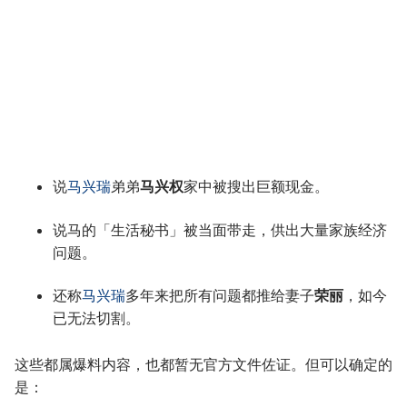
说
马兴瑞
弟弟
马兴权
家中被搜出巨额现金。
说马的「生活秘书」被当面带走，供出大量家族经济
问题。
还称
马兴瑞
多年来把所有问题都推给妻子
荣丽
，如今
已无法切割。
这些都属爆料内容，也都暂无官方文件佐证。但可以确定的
是：