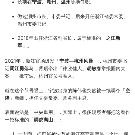
长期在
宁波、湖州、温州
等地任职。
做过湖州市长、市委书记，后来升任浙江省委常委、
温州市委书记。
2018年出任浙江省副省长，属于标准的「
之江新
军
」。
2021年，浙江官场爆发「
宁波—杭州风暴
」，杭州市委书
记
周江勇
落马，背后牵出「律政佳人」
胡敏春
举报圈内大
案，一批宁波、杭州官员被卷入。
就在这个节骨眼上，宁波出身的陈伟俊突然被一纸调令「
空
降
」新疆，担任党委常委、常务副主席。
表面说法是「中央重用」，实际上，很多观察者都把这看作
一招标准的「
调虎离山
」：
一方面
，把可能被波及的浙江高官调离是非之地，保