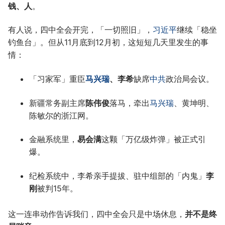
钱、人
。
有人说，四中全会开完，「一切照旧」，
习近平
继续「稳坐
钓鱼台」。但从11月底到12月初，这短短几天里发生的事
情：
「习家军」重臣
马兴瑞
、李希
缺席
中共
政治局会议。
新疆常务副主席
陈伟俊
落马，牵出
马兴瑞
、黄坤明、
陈敏尔的浙江网。
金融系统里，
易会满
这颗「万亿级炸弹」被正式引
爆。
纪检系统中，李希亲手提拔、驻中组部的「内鬼」
李
刚
被判15年。
这一连串动作告诉我们，四中全会只是中场休息，
并不是终