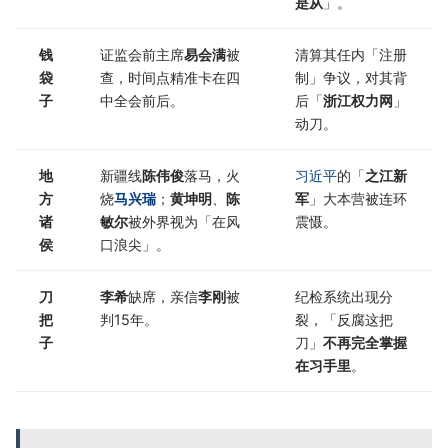
是从
」。
钱
证监会前主席
易会满
被
清算其任内「注册
袋
查，时间点精准卡在四
制」争议，对其背
子
中全会前后。
后「
浙江权力网
」
动刀。
地
新疆线
陈伟俊
落马，火
习近平
的「
之江新
方
烧
马兴瑞
；
黄坤明
、
陈
军
」大本营被连环
诸
敏尔
被外界视为「在风
震慑。
侯
口浪尖」。
刀
李希
缺席，亲信
李刚
被
纪检系统出现分
把
判15年。
裂，「反腐这把
子
刀」
不再完全掌握
在习手里
。