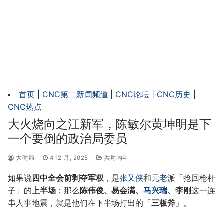
首页
|
CNC第二新闻频道
|
CNC论坛
|
CNC历史
|
CNC热点
大火烧向之江新军，陈敏尔黄坤明是下
一个要倒的政治局委员
大时局
4 12 月, 2025
共党内斗
如果说
四中全会前剥夺军权
，是
张又侠
和
元老
派「抢回枪杆
子」的
上半场
；那么
陈伟俊、易会满、
马兴瑞
、李刚
这一连
串人事地震，就是他们在下半场打出的「
三板斧
」。