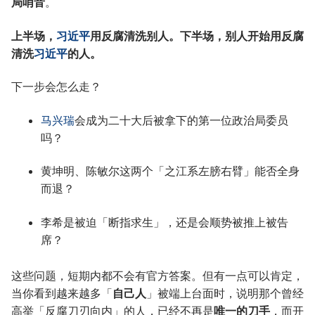
局哨音
。
上半场，
习近平
用反腐清洗别人。下半场，别人开始用反腐
清洗
习近平
的人。
下一步会怎么走？
马兴瑞
会成为二十大后被拿下的第一位政治局委员
吗？
黄坤明、陈敏尔这两个「之江系左膀右臂」能否全身
而退？
李希是被迫「断指求生」，还是会顺势被推上被告
席？
这些问题，短期内都不会有官方答案。但有一点可以肯定，
当你看到越来越多「
自己人
」被端上台面时，说明那个曾经
高举「反腐刀刃向内」的人，已经不再是
唯一的刀手
，而开