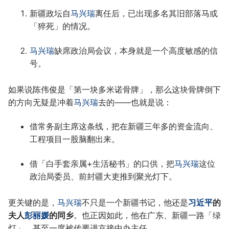
新疆政坛自
马兴瑞
离任后，已出现多名其旧部落马或
「猝死」的情况。
马兴瑞
缺席政治局会议，本身就是一个高度敏感的信
号。
如果说陈伟俊是「第一块多米诺骨牌」，那么这块骨牌倒下
的方向无疑是冲着
马兴瑞
去的——也就是说：
借常务副主席这条线，把在新疆三年多的资金流向、
工程项目一股脑翻出来。
借「白手套亲属+生活秘书」的口供，把
马兴瑞
这位
政治局委员、前封疆大吏推到聚光灯下。
更关键的是，
马兴瑞
不只是一个新疆书记，他还是
习近平
的
夫人
彭丽媛
的同乡
。也正因如此，他在广东、新疆一路「绿
灯」，甚至一度被传要进京接中办主任。