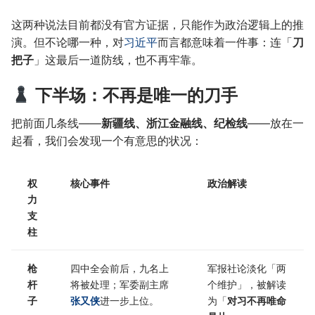
这两种说法目前都没有官方证据，只能作为政治逻辑上的推
演。但不论哪一种，对
习近平
而言都意味着一件事：连「
刀
把子
」这最后一道防线，也不再牢靠。
下半场：不再是唯一的刀手
把前面几条线——
新疆线、浙江金融线、纪检线
——放在一
起看，我们会发现一个有意思的状况：
权
核心事件
政治解读
力
支
柱
枪
四中全会前后，九名上
军报社论淡化「两
杆
将被处理；军委副主席
个维护」，被解读
子
张又侠
进一步上位。
为「
对习不再唯命