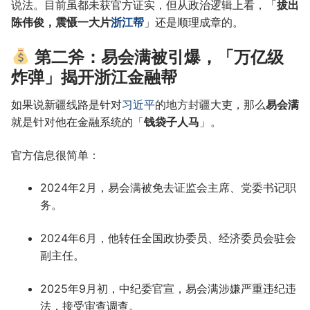
说法。目前虽都未获官方证实，但从政治逻辑上看，「
拔出
陈伟俊，震慑一大片
浙江帮
」还是顺理成章的。
第二斧：易会满被引爆，「万亿级
炸弹」揭开浙江金融帮
如果说新疆线路是针对
习近平
的地方封疆大吏，那么
易会满
就是针对他在金融系统的「
钱袋子人马
」。
官方信息很简单：
2024年2月，易会满被免去证监会主席、党委书记职
务。
2024年6月，他转任全国政协委员、经济委员会驻会
副主任。
2025年9月初，中纪委官宣，易会满涉嫌严重违纪违
法，接受审查调查。