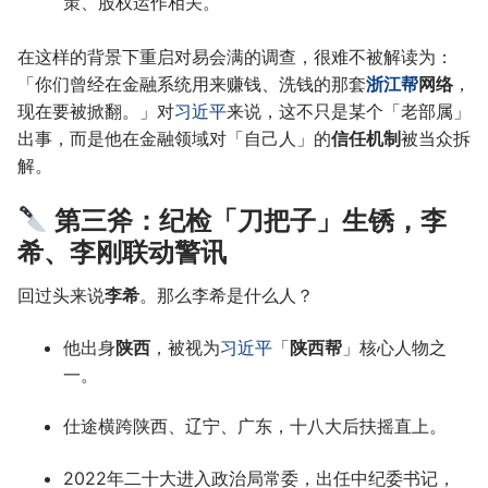
策、股权运作相关。
在这样的背景下重启对易会满的调查，很难不被解读为：
「你们曾经在金融系统用来赚钱、洗钱的那套
浙江帮
网络
，
现在要被掀翻。」对
习近平
来说，这不只是某个「老部属」
出事，而是他在金融领域对「自己人」的
信任机制
被当众拆
解。
第三斧：纪检「刀把子」生锈，李
希、李刚联动警讯
回过头来说
李希
。那么李希是什么人？
他出身
陕西
，被视为
习近平
「
陕西帮
」核心人物之
一。
仕途横跨陕西、辽宁、广东，十八大后扶摇直上。
2022年二十大进入政治局常委，出任中纪委书记，