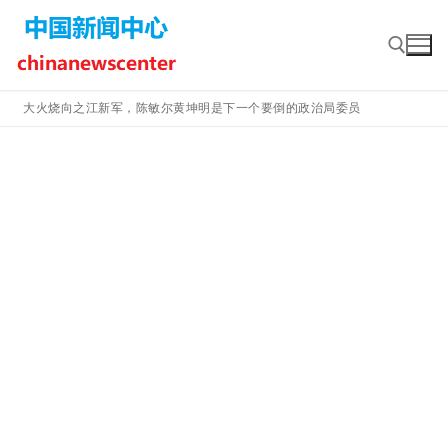
Skip
to
content
大火烧向之江新军，陈敏尔黄坤明是下一个要倒的政治局委员
Search for: