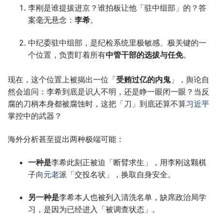
李刚是谁提拔进京？谁拍板让他「驻中组部」的？答
案毫无悬念：
李希
。
中纪委驻中组部，是纪检系统里极敏感、极关键的一
个位置，负责盯着所有
中管干部的选拔与任免
。
现在，这个位置上被揭出一位「
受贿过亿的内鬼
」，舆论自
然会追问：李希到底是识人不明，还是睁一眼闭一眼？当反
腐的刀柄本身都被腐蚀时，这把「刀」到底还算不算
习近平
掌控中的武器？
海外分析甚至提出两种极端可能：
一种是
李希此刻正被迫「断臂求生」，用李刚这颗棋
子向
元老
派「交投名状」，换取自身安全。
另一种是
李希本人也被列入清洗名单，缺席政治局学
习，是因为已经进入「被调查状态」。