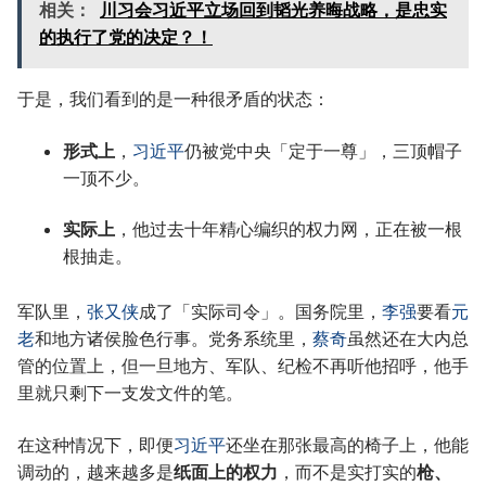
相关：
川习会习近平立场回到韬光养晦战略，是忠实
的执行了党的决定？！
于是，我们看到的是一种很矛盾的状态：
形式上
，
习近平
仍被党中央「定于一尊」，三顶帽子
一顶不少。
实际上
，他过去十年精心编织的权力网，正在被一根
根抽走。
军队里，
张又侠
成了「实际司令」。国务院里，
李强
要看
元
老
和地方诸侯脸色行事。党务系统里，
蔡奇
虽然还在大内总
管的位置上，但一旦地方、军队、纪检不再听他招呼，他手
里就只剩下一支发文件的笔。
在这种情况下，即便
习近平
还坐在那张最高的椅子上，他能
调动的，越来越多是
纸面上的权力
，而不是实打实的
枪、