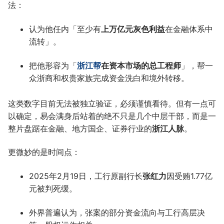
法：
认为他任内「至少有
上万亿元灰色利益
在金融体系中
流转」。
把他形容为「
浙江帮
在资本市场的总工程师
」，帮一
众浙商和权贵家族完成资金洗白和境外转移。
这类数字目前无法被独立验证，必须谨慎看待。但有一点可
以确定，易会满身后站着的绝不只是几个中层干部，而是一
整片盘踞在金融、地方国企、证券行业的
浙江人脉
。
更微妙的是时间点：
2025年2月19日，工行原副行长
张红力
因受贿1.77亿
元被判死缓。
外界普遍认为，张案的部分资金流向与工行高层决