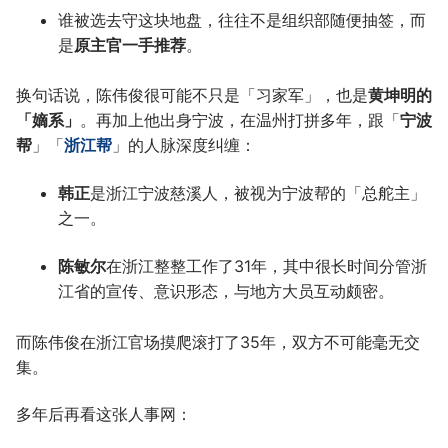
谁被选去守这块地盘，往往不是组织部随便抽签，而
是
原主官一手推荐
。
换句话说，陈伟俊很可能不只是「习家军」，也是
黄坤明的
「嫡系」
。再加上他出身宁波，在温州打拼多年，跟「
宁波
帮
」「
浙江帮
」的人脉深度纠缠：
韩正
是浙江宁波慈溪人，被视为宁波帮的「总舵主」
之一。
陈敏尔
在浙江整整工作了31年，其中很长时间分管浙
江省的宣传、意识形态，与地方大员互动颇密。
而陈伟俊在浙江官场摸爬滚打了35年，双方不可能毫无交
集。
多年后再看这张人事网：