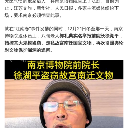
无比气愤的庞家后人，将南京博物院告上了法庭。目前为
止，江苏文旅，新华社、人民日报，多家主流媒体纷纷下
场，要求南京必须彻查此事。
就在“江南春”事件发酵的同时，12月21日冬至那一天，南京
博物院退休员工，八旬老人
郭礼典实名举报前院长徐湖平
，
指控其大规模盗窃、走私故宫南迁国宝文物，再次引爆舆论
对文物保护漏洞的追问。