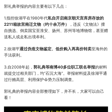
郭礼典举报的内容主要有以下几点：
1.指控徐湖平在1980年代
私自开启南京朝天宫库房存放的
2211箱故宫南迁文物（约十余万件）
，违反《文物法》擅
自挑选、倒卖国宝至淮安、扬州、苏州等地博物馆，甚至赠
送私人或走私出境牟利。
2.徐湖平
通过伪造文物鉴定、低价购入再高价转卖
至海外的
手法获利。
3.自2008年起，
郭礼典等南博40多位职工联名举报
的材料
就提交过相关部门，均“石沉大海”。举报材料提及徐湖平通
过行贿高层、利用保护伞势力压制调查。
郭礼典的举报内容全部整理如下，并不长，大家可以自己
看！