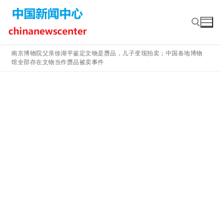
Skip
to
content
南京博物院父亲徐湖平鉴定文物是赝品，儿子变现拍卖；中国各地博物
馆全部存在文物当作赝品被卖事件
Search for: