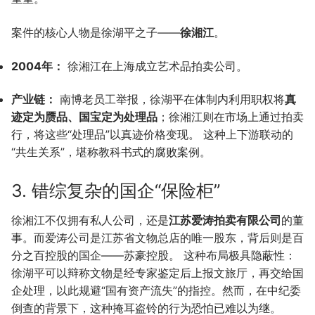
案件的核心人物是徐湖平之子——
徐湘江
。
2004年：
徐湘江在上海成立艺术品拍卖公司。
产业链：
南博老员工举报，徐湖平在体制内利用职权将
真
迹定为赝品、国宝定为处理品
；徐湘江则在市场上通过拍卖
行，将这些“处理品”以真迹价格变现。 这种上下游联动的
“共生关系”，堪称教科书式的腐败案例。
3. 错综复杂的国企“保险柜”
徐湘江不仅拥有私人公司，还是
江苏爱涛拍卖有限公司
的董
事。而爱涛公司是江苏省文物总店的唯一股东，背后则是百
分之百控股的国企——苏豪控股。 这种布局极具隐蔽性：
徐湖平可以辩称文物是经专家鉴定后上报文旅厅，再交给国
企处理，以此规避“国有资产流失”的指控。然而，在中纪委
倒查的背景下，这种掩耳盗铃的行为恐怕已难以为继。