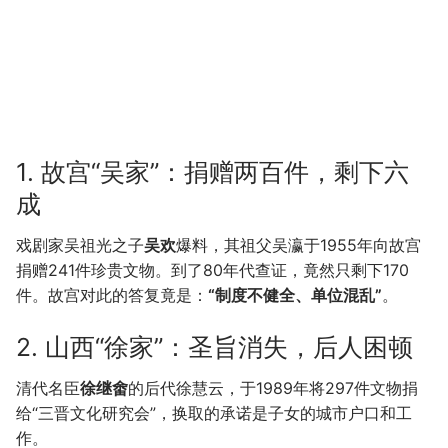
1. 故宫“吴家”：捐赠两百件，剩下六
成
戏剧家吴祖光之子
吴欢
爆料，其祖父吴瀛于1955年向故宫
捐赠241件珍贵文物。到了80年代查证，竟然只剩下170
件。故宫对此的答复竟是：
“制度不健全、单位混乱”
。
2. 山西“徐家”：圣旨消失，后人困顿
清代名臣
徐继畬
的后代徐慧云，于1989年将297件文物捐
给“三晋文化研究会”，换取的承诺是子女的城市户口和工
作。