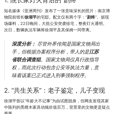
1. 院长家灯火背后的“剧终”
知名媒体《亚洲周刊》发布了一张意味深长的照片：南京博
物院前馆长
徐湖平
的宅邸。配文仅有两个字：“
剧终
”。据现
场爆料，22日晚间，大批公安突袭徐宅，整夜灯火通明。
次日，数辆执法车辆将徐湖平及其保姆一同带离。
深度分析：
尽管外界传闻是国家文物局出
手，但根据办案程序分析，带人的是
江苏
省联合调查组
。国家文物局仅具行政指导
权，而此次行动包含公安等执法力量，意
味着该案已正式进入刑事强制程序。
2. “共生关系”：老子鉴定，儿子变现
徐湖平曾以“年龄大不记事”为由试图脱身，但网友发现其家
中陈列的黑檀木家具动辄价值百万，背景里的文物更是疑点
重重。