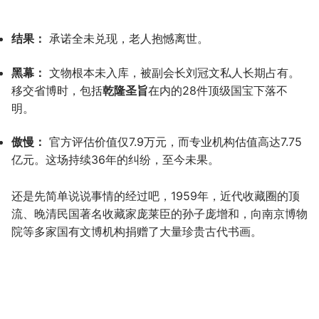
结果：
承诺全未兑现，老人抱憾离世。
黑幕：
文物根本未入库，被副会长刘冠文私人长期占有。
移交省博时，包括
乾隆圣旨
在内的28件顶级国宝下落不
明。
傲慢：
官方评估价值仅7.9万元，而专业机构估值高达7.75
亿元。这场持续36年的纠纷，至今未果。
还是先简单说说事情的经过吧，1959年，近代收藏圈的顶
流、晚清民国著名收藏家庞莱臣的孙子庞增和，向南京博物
院等多家国有文博机构捐赠了大量珍贵古代书画。