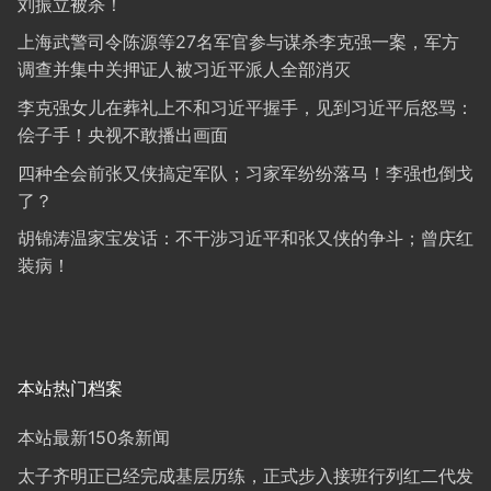
刘振立被杀！
上海武警司令陈源等27名军官参与谋杀李克强一案，军方
调查并集中关押证人被习近平派人全部消灭
李克强女儿在葬礼上不和习近平握手，见到习近平后怒骂：
侩子手！央视不敢播出画面
四种全会前张又侠搞定军队；习家军纷纷落马！李强也倒戈
了？
胡锦涛温家宝发话：不干涉习近平和张又侠的争斗；曾庆红
装病！
本站热门档案
本站最新150条新闻
太子齐明正已经完成基层历练，正式步入接班行列红二代发