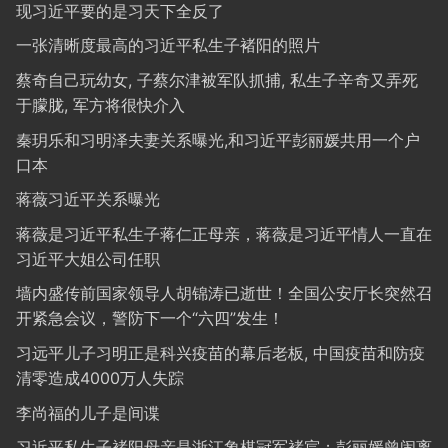
现习近平要的是习天下全反了
一张清晰度最高的习近平私生子褚阳的照片
蔡奇自己玩幼女, 子蔡尔津被军队抓捕, 私生子辛奇又弄死
于朦胧, 军方将很快介入
秦玥乐和习明泽夫妻关系曝光,和习近平彭丽媛共用一个户
口本
蒋薇习近平关系曝光
蒋薇是习近平私生子蒋仁正母亲，蒋薇是习近平情人一直在
习近平大姐公司任职
墙内盛传前国家领导人胡锦涛已逝世！全国公安厅长突然召
开紧急会议，警防下一个“六四”发生！
习远平儿子习明正是科兴疫苗的幕后老板, 中国疫苗和防疫
清零造成4000万人失踪
李尚福的儿子是间谍
习近平私生子褚阳母亲是浙江象棋冠军褚宸；彭丽媛曾闹离