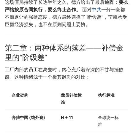
这场僵局持续了长达半年之久。德方给出了最后通牒：
要么
严格按原合同执行，要么终止合作。
面对
中共
一分一毫都
不愿退让的强硬态度，德方最终选择了“断舍离”，宁愿承受
巨额经济损失，也不在原则问题上妥协。
第二章：两种体系的落差——补偿金
里的“阶级差”
工厂内部的员工在离去时，内心充斥着深深的不甘与挫败
感。这种情绪源于一个极其讽刺的对比：
企业架构
裁员补偿标
执行标准
准
奔驰中国 (纯外资)
N + 11
全球统一标
准