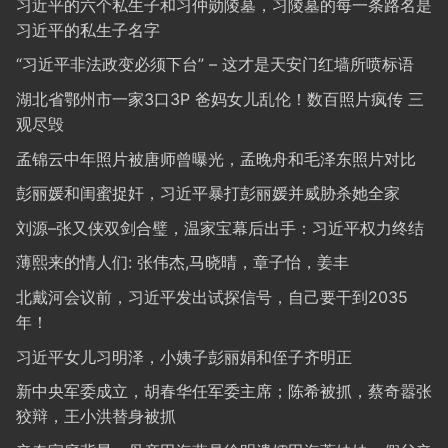
习近平的六个私生子和习仲勋陵墓，习陵墓的每一条路名是
习近平的私生子名字
“习近平非法政变必须下台” – 这才是天安门红墙所喷标语
湖北省鄂州市一家3口3P 爸妈女儿乱伦！数百照片疯传 三
观尽毁
孟锦云中年照片被唐师曾曝光，孟晚舟和毛泽东照片对比
彭丽媛和闺蜜捉奸，习近平暴打彭丽媛并威胁杀她全家
刘源–张又侠双剑合璧，温家宝幕后出手：习近平权力终结
薄熙来的情人们: 张伟杰,马晓晴，章子怡，姜丰
北戴河会议前，习近平发出试探信号，自己要干到2035
年！
习近平女儿习明泽，小姨子彭丽娟和侄子齐明正
新中央军委成立，胡春华任军委主席；陈希被抓，蔡奇嚣张
狡辩，王小洪替身被抓