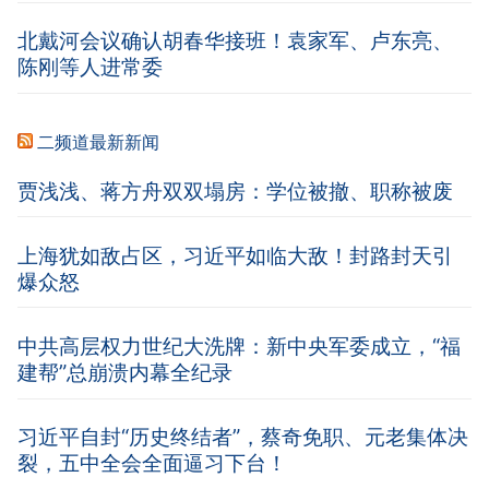
北戴河会议确认胡春华接班！袁家军、卢东亮、
陈刚等人进常委
二频道最新新闻
贾浅浅、蒋方舟双双塌房：学位被撤、职称被废
上海犹如敌占区，习近平如临大敌！封路封天引
爆众怒
中共高层权力世纪大洗牌：新中央军委成立，“福
建帮”总崩溃内幕全纪录
习近平自封“历史终结者”，蔡奇免职、元老集体决
裂，五中全会全面逼习下台！