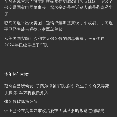
辛奇家庭背景：母亲田海燕是徐明遗孀田海蓉妹妹，假父辛
保安是国家电网董事长；起名辛奇是告诉别人他是蔡奇私生
子
取消习近平出访美国，邀请泽连斯基来访，军权易手，习近
平已经变成吉祥物习家军鸟兽散
从美国国安顾问沙利文见张又侠的信息来看，张又侠在
2024年已经掌握了军队
本年热门档案
蔡奇自己玩幼女, 子蔡尔津被军队抓捕, 私生子辛奇又弄死
于朦胧, 军方将很快介入
张又侠被抓捕细节
韩正已经在英国寻求政治庇护！其从多哈叛逃过程曝光