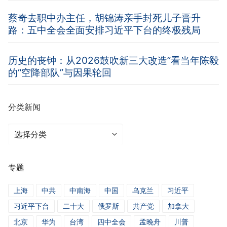
蔡奇去职中办主任，胡锦涛亲手封死儿子晋升
路：五中全会全面安排习近平下台的终极残局
历史的丧钟：从2026鼓吹新三大改造”看当年陈毅
的“空降部队”与因果轮回
分类新闻
分
类
新
专题
闻
上海
中共
中南海
中国
乌克兰
习近平
习近平下台
二十大
俄罗斯
共产党
加拿大
北京
华为
台湾
四中全会
孟晚舟
川普