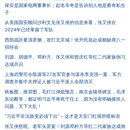
保安是国家电网董事长；起名辛奇是告诉别人他是蔡奇私生
子
从美国国安顾问沙利文见张又侠的信息来看，张又侠在
2024年已经掌握了军队
西部战区要清君侧，攻打北京城！张升民急赴成都缺席八一
招待会
刘源、胡德平、邓朴方、张又侠和曾庆红等红二代家族倒习
达成共识
上海武警司令陈源等27名军官参与谋杀李克强一案，军方
调查并集中关押证人被习近平派人全部消灭
铁板图，推背图，毛灯江湖熄预言，南京金陵塔碑文，毛泽
东论断等，都证明习近平将死于任上，因为没有明确接班人
问题，天下大乱！
“习近平非法政变必须下台” – 这才是天安门红墙所喷标语
张又侠怒吼、老军头罢宴！刘源邓朴方等红二代家族达成倒