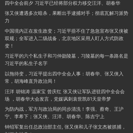
四中全会前夕 习近平已经将部分权力移交汪洋、胡春华
张又侠遭遇多次暗杀，果断出手逮捕对手；彻底瓦解习派势
力
中国境内正在发生政变；习近平捂不住了急急宣布张又侠被
双规；全军进入二级战备，北京地区采用人盯人方式防政
变！
习近平的六个私生子和习仲勋陵墓，习陵墓的每一条路名是
习近平的私生子名字
以拖待变，习近平提出四中全会人事：胡春华、张又侠入
常，胡海峰直升政治局！
汪洋 胡锦涛 温家宝 曾庆红 张又侠让军队进驻四中全会会
场 ，胡春华大会发言，党媒讽刺袁世凯81天皇帝梦
为防内战，军方与政治局的同步清洗！李强、蔡奇、王沪
宁、李希下；张又侠、汪洋、胡春华、陈吉宁上
钟绍军复出任总政治部主任, 张又侠和儿子张文杰被抓捕，