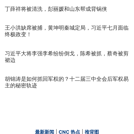
丁薛祥将被清洗，彭丽媛和山东帮成背锅侠
王小洪缺席被捕，黄坤明秦城定局，习近平七月面临
终极政变！
习近平大将李强李希纷纷倒戈，陈希被抓，蔡奇被剪
裙边
胡锦涛是如何抓回军权的？十二届三中全会后军权易
主的秘密轨迹
最新新闻
|
CNC 热点
|
推背图