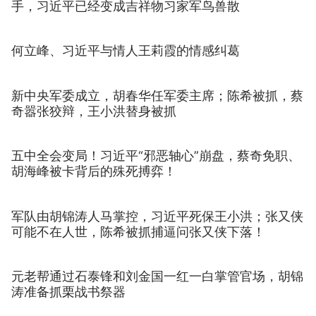
手，习近平已经变成吉祥物习家军鸟兽散
何立峰、习近平与情人王莉霞的情感纠葛
新中央军委成立，胡春华任军委主席；陈希被抓，蔡
奇嚣张狡辩，王小洪替身被抓
五中全会变局！习近平“邪恶轴心”崩盘，蔡奇免职、
胡海峰被卡背后的殊死搏弈！
军队由胡锦涛人马掌控，习近平死保王小洪；张又侠
可能不在人世，陈希被抓捕逼问张又侠下落！
元老帮通过石泰锋和刘金国一红一白掌管官场，胡锦
涛准备抓栗战书祭器