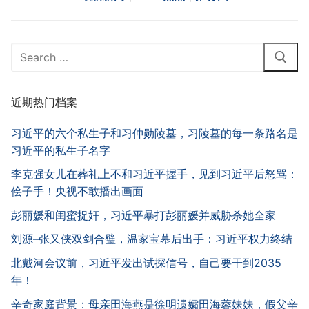
Search
for:
近期热门档案
习近平的六个私生子和习仲勋陵墓，习陵墓的每一条路名是
习近平的私生子名字
李克强女儿在葬礼上不和习近平握手，见到习近平后怒骂：
侩子手！央视不敢播出画面
彭丽媛和闺蜜捉奸，习近平暴打彭丽媛并威胁杀她全家
刘源–张又侠双剑合璧，温家宝幕后出手：习近平权力终结
北戴河会议前，习近平发出试探信号，自己要干到2035
年！
辛奇家庭背景：母亲田海燕是徐明遗孀田海蓉妹妹，假父辛