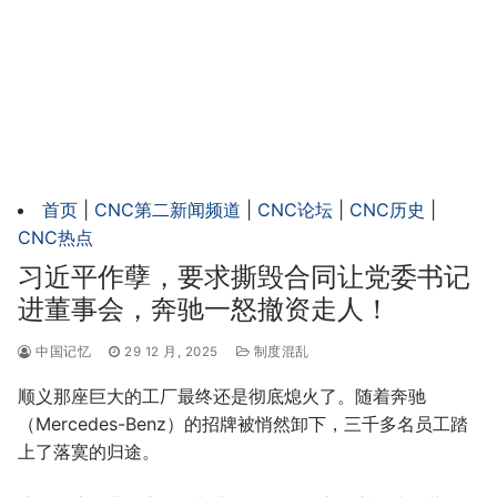
首页
|
CNC第二新闻频道
|
CNC论坛
|
CNC历史
|
CNC热点
习近平作孽，要求撕毁合同让党委书记
进董事会，奔驰一怒撤资走人！
中国记忆
29 12 月, 2025
制度混乱
顺义那座巨大的工厂最终还是彻底熄火了。随着奔驰
（Mercedes-Benz）的招牌被悄然卸下，三千多名员工踏
上了落寞的归途。