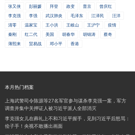
张又侠
彭丽媛
拜登
政变
普京
曾庆红
李克强
李强
武汉肺炎
毛泽东
江泽民
汪洋
清零
温家宝
王小洪
王岐山
王沪宁
疫情
秦刚
红二代
美国
胡春华
胡锦涛
蔡奇
薄熙来
贸易战
邓小平
香港
本月热门档案
上海武警司令陈源等27名军官参与谋杀李克强一案，军方
调查并集中关押证人被习近平派人全部消灭
李克强女儿在葬礼上不和习近平握手，见到习近平后怒骂：
侩子手！央视不敢播出画面