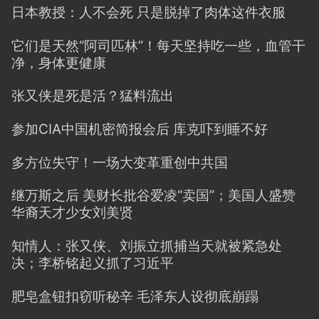
日本教授：人不会死 只是脱掉了肉体这件衣服
它们是天然“阿司匹林”！每天坚持吃一些，血管干
净，身体更健康
张又侠是死是活？猛料流出
参加CIA中国机密简报会后 库克吓到睡不好
多方位失守！一场大变革重创中共国
继万斯之后 美财长批谷爱凌“卖国”；美国人盛赞
华裔天才少女刘美贤
知情人：张又侠、刘振立抓捕当天就被紧急处
决；李桥铭起义抓了习近平
肥皂盒钮扣窃听秘辛 毛泽东人设彻底崩蹋