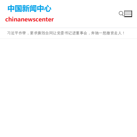
Skip
to
content
习近平作孽，要求撕毁合同让党委书记进董事会，奔驰一怒撤资走人！
Search for: