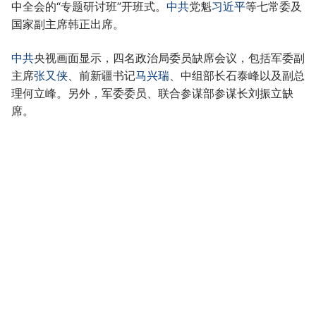
中全会的“专题研讨班”开班式。
中共
党魁
习近平
等七常委及
国家副主席韩正出席。
中共
央视画面显示，四名政治局委员缺席会议，包括军委副
主席
张又侠
、前新疆书记
马兴瑞
、中组部长石泰峰以及副总
理何立峰。另外，军委委员、联合参谋部参谋长刘振立缺
席。