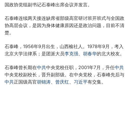
国政协党组副书记石泰峰出席会议并发言。
石泰峰连续两天接连缺席省部级高官研讨班开班式与全国政
协高层会议，是因为身体健康原因还是政治问题，目前不清
楚。
石泰峰，1956年9月出生，山西榆社人。1978年9月，考入
北京大学法律系；是团派大员
李克强
、
胡春华
的北大校友。
石泰峰曾长期在
中共
中央党校任职，2001年7月，升任
中共
中央党校副校长，晋升副部级。在中央党校，石泰峰先后与
中共
正国级高官
胡锦涛
、
曾庆红
、
习近平
有交集。