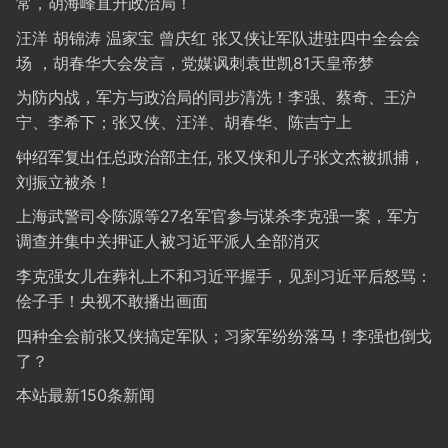
常，胡海峰直升政治局！
汪洋 胡锦涛 温家宝 曾庆红 张又侠让军队进驻四中全会会
场 ，胡春华大会发言，党媒讽刺袁世凯81天皇帝梦
为防内战，军方与政治局的同步清洗！李强、蔡奇、王沪
宁、李希下；张又侠、汪洋、胡春华、陈吉宁上
钟绍军复出任总政治部主任, 张又侠和儿子张文杰被抓捕，
刘振立被杀！
上海武警司令陈源等27名军官参与谋杀李克强一案，军方
调查并集中关押证人被习近平派人全部消灭
李克强女儿在葬礼上不和习近平握手，见到习近平后怒骂：
侩子手！央视不敢播出画面
四种全会前张又侠搞定军队；习家军纷纷落马！李强也倒戈
了？
本站最新150条新闻