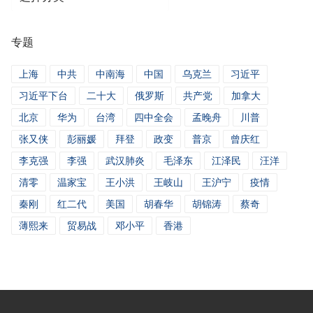
类
新
专题
闻
上海
中共
中南海
中国
乌克兰
习近平
习近平下台
二十大
俄罗斯
共产党
加拿大
北京
华为
台湾
四中全会
孟晚舟
川普
张又侠
彭丽媛
拜登
政变
普京
曾庆红
李克强
李强
武汉肺炎
毛泽东
江泽民
汪洋
清零
温家宝
王小洪
王岐山
王沪宁
疫情
秦刚
红二代
美国
胡春华
胡锦涛
蔡奇
薄熙来
贸易战
邓小平
香港