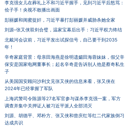
李克强女儿在葬礼上不和习近平握手，见到习近平后怒骂：
侩子手！央视不敢播出画面
彭丽媛和闺蜜捉奸，习近平暴打彭丽媛并威胁杀她全家
刘源–张又侠双剑合璧，温家宝幕后出手：习近平权力终结
北戴河会议前，习近平发出试探信号，自己要干到2035
年！
辛奇家庭背景：母亲田海燕是徐明遗孀田海蓉妹妹，假父辛
保安是国家电网董事长；起名辛奇是告诉别人他是蔡奇私生
子
从美国国安顾问沙利文见张又侠的信息来看，张又侠在
2024年已经掌握了军队
上海武警司令陈源等27名军官参与谋杀李克强一案，军方
调查并集中关押证人被习近平派人全部消灭
刘源、胡德平、邓朴方、张又侠和曾庆红等红二代家族倒习
达成共识