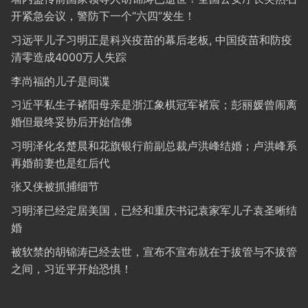
开紧急会议，警防下一个“六四”发生！
习远平儿子习明正是科兴疫苗的幕后老板, 中国疫苗和防疫
清零造成4000万人失踪
李尚福的儿子是间谍
习近平私生子褚阳母亲是浙江象棋冠军褚宸；彭丽媛曾闹离
婚但最终妥协后开始信佛
习明泽化名楚晨和花旗银行前副总裁卢洪峰结婚；卢洪峰系
再婚前妻也是红后代
张又侠被抓捕细节
习明泽已经定居美国，已经和重庆书记袁家军儿子袁圣晰结
婚
被软禁的胡锦涛已经去世，宣布不宣布就在于拔管与不拔管
之间，习近平开始恐惧！