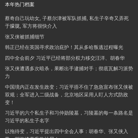
本年热门档案
蔡奇自己玩幼女, 子蔡尔津被军队抓捕, 私生子辛奇又弄死
于朦胧, 军方将很快介入
张又侠被抓捕细节
韩正已经在英国寻求政治庇护！其从多哈叛逃过程曝光
四中全会前夕 习近平已经将部分权力移交汪洋、胡春华
张又侠遭遇多次暗杀，果断出手逮捕对手；彻底瓦解习派势
力
中国境内正在发生政变；习近平捂不住了急急宣布张又侠被
双规；全军进入二级战备，北京地区采用人盯人方式防政
变！
习近平的六个私生子和习仲勋陵墓，习陵墓的每一条路名是
习近平的私生子名字
以拖待变，习近平提出四中全会人事：胡春华、张又侠入