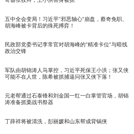
五中全会变局！习近平“邪恶轴心”崩盘，蔡奇免职、
胡海峰被卡背后的殊死搏弈！
民政部党委书记李常官对胡海峰的“精准卡位”与暗线
政治交锋
军队由胡锦涛人马掌控，习近平死保王小洪；张又侠
可能不在人世，陈希被抓捕逼问张又侠下落！
元老帮通过石泰锋和刘金国一红一白掌管官场，胡锦
涛准备抓栗战书祭器
丁薛祥将被清洗，彭丽媛和山东帮成背锅侠