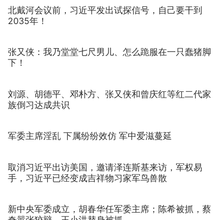
北戴河会议前，习近平发出试探信号，自己要干到
2035年！
张又侠：我乃堂堂七尺男儿、怎么跪服在一只蠢猪脚
下！
刘源、胡德平、邓朴方、张又侠和曾庆红等红二代家
族倒习达成共识
军委主席淫乱 下属纷纷效仿 军中爱滋蔓延
取消习近平出访美国，邀请泽连斯基来访，军权易
手，习近平已经变成吉祥物习家军鸟兽散
新中央军委成立，胡春华任军委主席；陈希被抓，蔡
奇嚣张狡辩，王小洪替身被抓