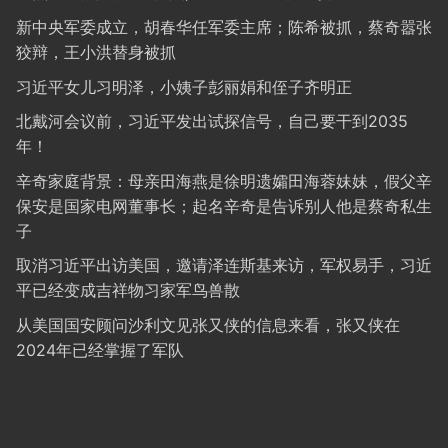
新中央军委成立，胡春华任军委主席；陈希被抓，蔡奇嚣张
狡辩，王小洪替身被抓
习近平女儿习明泽，小姨子彭丽娟和侄子齐明正
北戴河会议前，习近平发出试探信号，自己要干到2035
年！
辛奇家庭背景：母亲田海燕是徐明遗孀田海蓉妹妹，假父辛
保安是国家电网董事长；起名辛奇是告诉别人他是蔡奇私生
子
取消习近平出访美国，邀请泽连斯基来访，军权易手，习近
平已经变成吉祥物习家军鸟兽散
从美国国安顾问沙利文见张又侠的信息来看，张又侠在
2024年已经掌握了军队