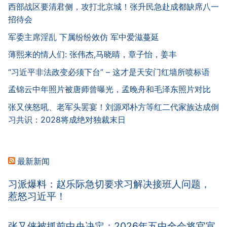
西部战区要清君侧，攻打北京城！张升民急赴成都缺席八一
招待会
军委主席淫乱 下属纷纷效仿 军中爱滋蔓延
薄熙来的情人们: 张伟杰,马晓晴，章子怡，姜丰
“习近平非法政变必须下台” – 这才是天安门红墙所喷标语
孟锦云中年照片被唐师曾曝光，孟晚舟和毛泽东照片对比
张又侠怒吼、老军头罢宴！刘源邓朴方等红二代家族达成倒
习共识：2028将成绝对独裁末日
最新新闻
习派爆料：赵乐际急切要求习解决接班人问题，
惹怒习近平！
张又侠被抓前中央决定：2026年五中全会将官宣