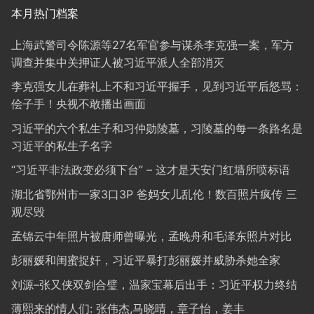
本月热门档案
上海武警司令陈源等27名军官参与谋杀李克强一案，军方
调查并集中关押证人被习近平派人全部消灭
李克强女儿在葬礼上不和习近平握手，见到习近平后怒骂：
侩子手！央视不敢播出画面
习近平的六个私生子和习仲勋陵墓，习陵墓的每一条路名是
习近平的私生子名字
“习近平非法政变必须下台” – 这才是天安门红墙所喷标语
湖北省鄂州市一家3口3P 爸妈女儿乱伦！数百照片疯传 三
观尽毁
孟锦云中年照片被唐师曾曝光，孟晚舟和毛泽东照片对比
彭丽媛和闺蜜捉奸，习近平暴打彭丽媛并威胁杀她全家
刘源–张又侠双剑合璧，温家宝幕后出手：习近平权力终结
薄熙来的情人们: 张伟杰,马晓晴，章子怡，姜丰