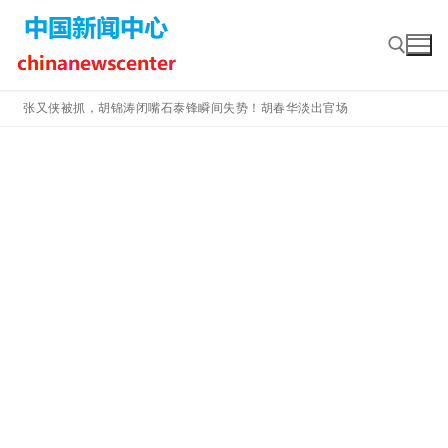
Skip
to
content
张又侠被抓，胡锦涛闭嘴石泰锋瞬间失势！胡春华淡出官场
Search for: