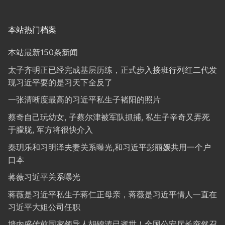
本站热门档案
本站最新150条新闻
太子齐明正已经完成基层历练，正式步入接班行列红二代发
现习近平要的是习天下全反了
一张清晰度最高的习近平私生子褚阳的照片
蔡奇自己玩幼女, 子蔡尔津被军队抓捕, 私生子辛奇又弄死
于朦胧, 军方将很快介入
秦玥乐和习明泽夫妻关系曝光,和习近平彭丽媛共用一个户
口本
蒋薇习近平关系曝光
蒋薇是习近平私生子蒋仁正母亲，蒋薇是习近平情人一直在
习近平大姐公司任职
墙内盛传前国家领导人胡锦涛已逝世！全国公安厅长突然召