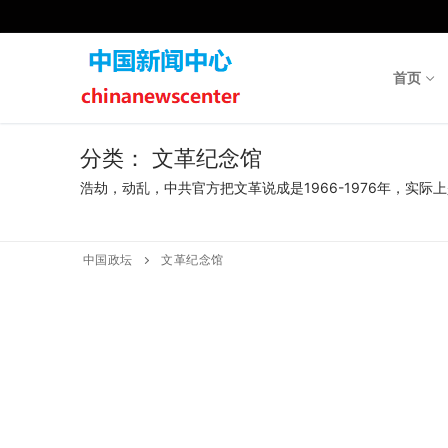
Skip
to
content
首页
分类：
文革纪念馆
浩劫，动乱，中共官方把文革说成是1966-1976年，实际
中国政坛
文革纪念馆