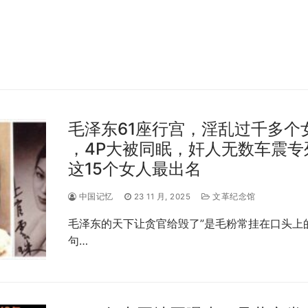
毛泽东61座行宫，淫乱过千多个
，4P大被同眠，奸人无数车震专
这15个女人最出名
中国记忆
23 11 月, 2025
文革纪念馆
毛泽东的天下让贪官给毁了”是毛粉常挂在口头上
句…