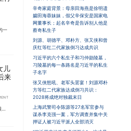
辛奇家庭背景：母亲田海燕是徐明遗
孀田海蓉妹妹，假父辛保安是国家电
网董事长；起名辛奇是告诉别人他是
的一
蔡奇私生子
刘源、胡德平、邓朴方、张又侠和曾
庆红等红二代家族倒习达成共识
习近平的六个私生子和习仲勋陵墓，
习陵墓的每一条路名是习近平的私生
女儿
子名字
后来
张又侠怒吼、老军头罢宴！刘源邓朴
方等红二代家族达成倒习共识：
2028将成绝对独裁末日
MENT
上海武警司令陈源等27名军官参与
眼…
谋杀李克强一案，军方调查并集中关
押证人被习近平派人全部消灭