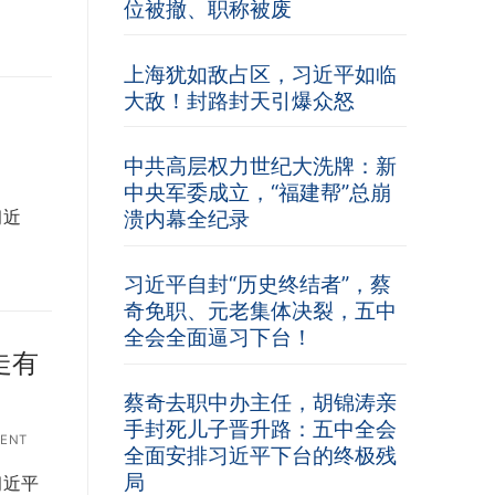
位被撤、职称被废
上海犹如敌占区，习近平如临
大敌！封路封天引爆众怒
中共高层权力世纪大洗牌：新
中央军委成立，“福建帮”总崩
习近
溃内幕全纪录
习近平自封“历史终结者”，蔡
奇免职、元老集体决裂，五中
全会全面逼习下台！
走有
蔡奇去职中办主任，胡锦涛亲
手封死儿子晋升路：五中全会
ENT
全面安排习近平下台的终极残
局
习近平