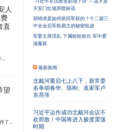
“习近平非法政变必须下台” – 这才是
安人
天安门红墙所喷标语
弹费
胡锦涛是如何抓回军权的？十二届三
者直
中全会后军权易主的秘密轨迹
军委主席淫乱 下属纷纷效仿 军中爱
滋蔓延
年…
最新新闻
北戴河重启七上八下，新常委
名单胡春华、陈刚、袁家军卢
希望
东亮等
习近平运作成功北戴河会议不
欢而散！中国将进入极度震荡
作了…
时期