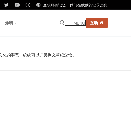
互联网有记忆，我们在默默的记录历史
爆料
互动
MENU
r:
，反文化的罪恶，统统可以归类到文革纪念馆。