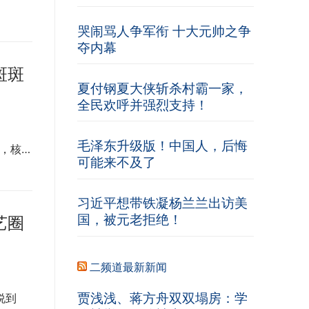
哭闹骂人争军衔 十大元帅之争
夺内幕
斑斑
夏付钢夏大侠斩杀村霸一家，
全民欢呼并强烈支持！
毛泽东升级版！中国人，后悔
，核…
可能来不及了
习近平想带铁凝杨兰兰出访美
国，被元老拒绝！
艺圈
二频道最新新闻
贾浅浅、蒋方舟双双塌房：学
说到