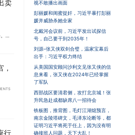
出卖
视不敢播出画面
彭丽媛和闺蜜捉奸，习近平暴打彭丽
媛并威胁杀她全家
北戴河会议前，习近平发出试探信
丢。…
号，自己要干到2035年！
刘源–张又侠双剑合璧，温家宝幕后
出手：习近平权力终结
宫，
从美国国安顾问沙利文见张又侠的信
息来看，张又侠在2024年已经掌握
了军队
MENTS
西部战区要清君侧，攻打北京城！张
升民急赴成都缺席八一招待会
铁板图，推背图，毛灯江湖熄预言，
南京金陵塔碑文，毛泽东论断等，都
证明习近平将死于任上，因为没有明
座行
确接班人问题，天下大乱！