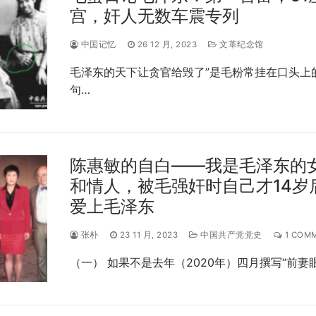
宫，奸人无数车震专列
中国记忆
26 12 月, 2023
文革纪念馆
毛泽东的天下让贪官给毁了”是毛粉常挂在口头上
句…
陈惠敏的自白——我是毛泽东的
和情人，被毛强奸时自己才14岁
爱上毛泽东
张朴
23 11 月, 2023
中国共产党党史
1 COM
（一） 如果不是去年（2020年）四月撰写“前妻