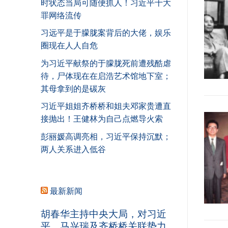
时状态当局可随便抓人！习近平十大
罪网络流传
习远平是于朦胧案背后的大佬，娱乐
圈现在人人自危
为习近平献祭的于朦胧死前遭残酷虐
待，尸体现在在启浩艺术馆地下室；
其母拿到的是碳灰
习近平姐姐齐桥桥和姐夫邓家贵遭直
接抛出！王健林为自己点燃导火索
彭丽媛高调亮相，习近平保持沉默；
两人关系进入低谷
最新新闻
胡春华主持中央大局，对习近
平、马兴瑞及齐桥桥关联势力