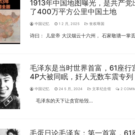
1913年中国地图曝光，是共产党
了400万平方公里中国土地
中国记忆
1 2 月, 2025
丧权辱国
诗曰： 儿皇帝 大汉烟云十六州， 石家敬瑭一掌
毛泽东是当时世界首富，61座行
4P大被同眠，奸人无数车震专列
中国记忆
24 5 月, 2024
文革纪念馆
2 COM
毛泽东的天下让贪官给毁…
毛蛋日论毛泽东：第一首富，61