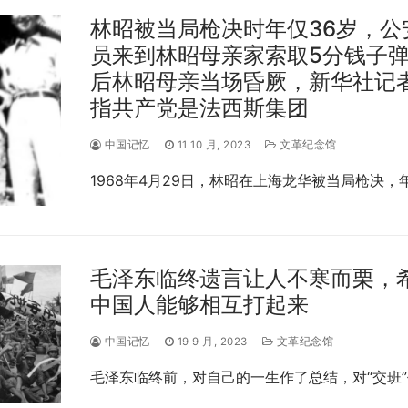
林昭被当局枪决时年仅36岁，公
员来到林昭母亲家索取5分钱子
后林昭母亲当场昏厥，新华社记
指共产党是法西斯集团
中国记忆
11 10 月, 2023
文革纪念馆
1968年4月29日，林昭在上海龙华被当局枪决，
毛泽东临终遗言让人不寒而栗，
中国人能够相互打起来
中国记忆
19 9 月, 2023
文革纪念馆
毛泽东临终前，对自己的一生作了总结，对“交班”