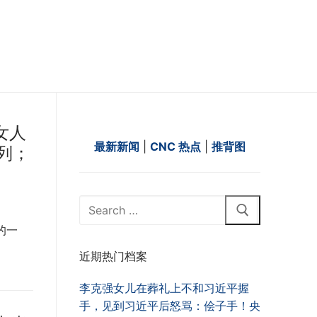
女人
最新新闻
|
CNC 热点
|
推背图
列；
Search
for:
的一
近期热门档案
李克强女儿在葬礼上不和习近平握
手，见到习近平后怒骂：侩子手！央