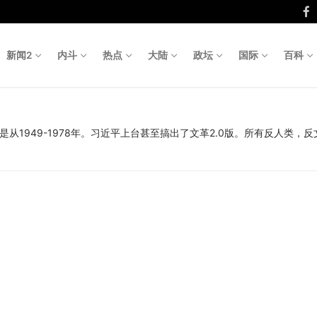
新闻2
内斗
热点
大陆
政坛
国际
百科
Search fo
上是从1949-1978年。习近平上台甚至搞出了文革2.0版。所有反人类