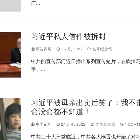
广…
习近平私人信件被拆封
阿波罗网
1 6 月, 2022
文革纪念馆
中共的宣传部门近日播出系列宣传短片，在吹捧
平、…
习近平被母亲出卖后笑了：我不
命没命都不知道！
中国记忆
27 5 月, 2022
文革纪念馆
1 COMM
中共二十大日益临近，中共各大喉舌也开始了对