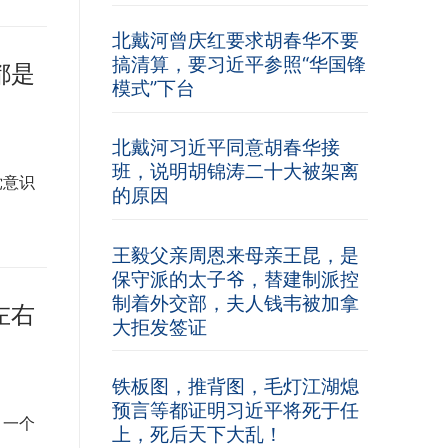
北戴河曾庆红要求胡春华不要
搞清算，要习近平参照“华国锋
都是
模式”下台
北戴河习近平同意胡春华接
班，说明胡锦涛二十大被架离
党意识
的原因
王毅父亲周恩来母亲王昆，是
保守派的太子爷，替建制派控
制着外交部，夫人钱韦被加拿
左右
大拒发签证
铁板图，推背图，毛灯江湖熄
预言等都证明习近平将死于任
，一个
上，死后天下大乱！