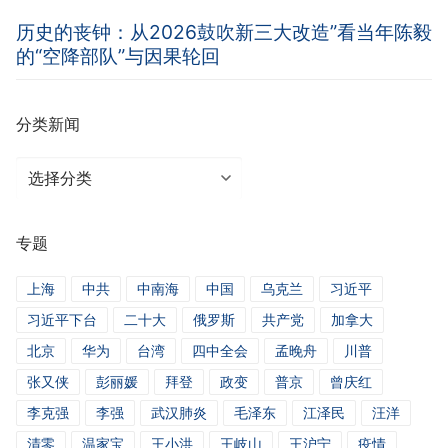
历史的丧钟：从2026鼓吹新三大改造”看当年陈毅
的“空降部队”与因果轮回
分类新闻
分
类
新
专题
闻
上海
中共
中南海
中国
乌克兰
习近平
习近平下台
二十大
俄罗斯
共产党
加拿大
北京
华为
台湾
四中全会
孟晚舟
川普
张又侠
彭丽媛
拜登
政变
普京
曾庆红
李克强
李强
武汉肺炎
毛泽东
江泽民
汪洋
清零
温家宝
王小洪
王岐山
王沪宁
疫情