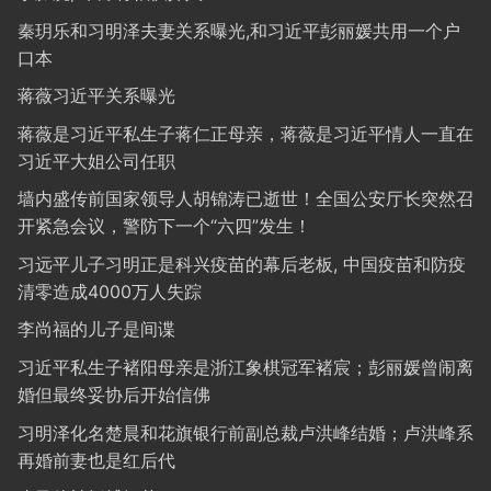
秦玥乐和习明泽夫妻关系曝光,和习近平彭丽媛共用一个户
口本
蒋薇习近平关系曝光
蒋薇是习近平私生子蒋仁正母亲，蒋薇是习近平情人一直在
习近平大姐公司任职
墙内盛传前国家领导人胡锦涛已逝世！全国公安厅长突然召
开紧急会议，警防下一个“六四”发生！
习远平儿子习明正是科兴疫苗的幕后老板, 中国疫苗和防疫
清零造成4000万人失踪
李尚福的儿子是间谍
习近平私生子褚阳母亲是浙江象棋冠军褚宸；彭丽媛曾闹离
婚但最终妥协后开始信佛
习明泽化名楚晨和花旗银行前副总裁卢洪峰结婚；卢洪峰系
再婚前妻也是红后代