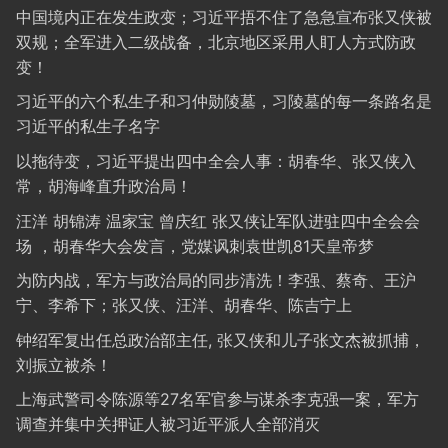
中国境内正在发生政变；习近平捂不住了急急宣布张又侠被
双规；全军进入二级战备，北京地区采用人盯人方式防政
变！
习近平的六个私生子和习仲勋陵墓，习陵墓的每一条路名是
习近平的私生子名字
以拖待变，习近平提出四中全会人事：胡春华、张又侠入
常，胡海峰直升政治局！
汪洋 胡锦涛 温家宝 曾庆红 张又侠让军队进驻四中全会会
场 ，胡春华大会发言，党媒讽刺袁世凯81天皇帝梦
为防内战，军方与政治局的同步清洗！李强、蔡奇、王沪
宁、李希下；张又侠、汪洋、胡春华、陈吉宁上
钟绍军复出任总政治部主任, 张又侠和儿子张文杰被抓捕，
刘振立被杀！
上海武警司令陈源等27名军官参与谋杀李克强一案，军方
调查并集中关押证人被习近平派人全部消灭