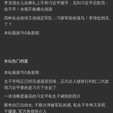
李克强女儿在葬礼上不和习近平握手，见到习近平后怒骂：
侩子手！央视不敢播出画面
四种全会前张又侠搞定军队；习家军纷纷落马！李强也倒戈
了？
本站最新150条新闻
本站热门档案
本站最新150条新闻
太子齐明正已经完成基层历练，正式步入接班行列红二代发
现习近平要的是习天下全反了
一张清晰度最高的习近平私生子褚阳的照片
蔡奇自己玩幼女, 子蔡尔津被军队抓捕, 私生子辛奇又弄死
于朦胧, 军方将很快介入