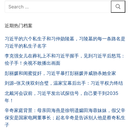
Search
for:
近期热门档案
习近平的六个私生子和习仲勋陵墓，习陵墓的每一条路名是
习近平的私生子名字
李克强女儿在葬礼上不和习近平握手，见到习近平后怒骂：
侩子手！央视不敢播出画面
彭丽媛和闺蜜捉奸，习近平暴打彭丽媛并威胁杀她全家
刘源–张又侠双剑合璧，温家宝幕后出手：习近平权力终结
北戴河会议前，习近平发出试探信号，自己要干到2035
年！
辛奇家庭背景：母亲田海燕是徐明遗孀田海蓉妹妹，假父辛
保安是国家电网董事长；起名辛奇是告诉别人他是蔡奇私生
子