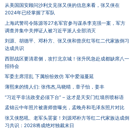
从美国国安顾问沙利文见张又侠的信息来看，张又侠在
2024年已经掌握了军队
上海武警司令陈源等27名军官参与谋杀李克强一案，军方
调查并集中关押证人被习近平派人全部消灭
刘源、胡德平、邓朴方、张又侠和曾庆红等红二代家族倒习
达成共识
西部战区要清君侧，攻打北京城！张升民急赴成都缺席八一
招待会
军委主席淫乱 下属纷纷效仿 军中爱滋蔓延
薄熙来的情人们: 张伟杰,马晓晴，章子怡，姜丰
“习近平非法政变必须下台” – 这才是天安门红墙所喷标语
孟锦云中年照片被唐师曾曝光，孟晚舟和毛泽东照片对比
张又侠怒吼、老军头罢宴！刘源邓朴方等红二代家族达成倒
习共识：2028将成绝对独裁末日