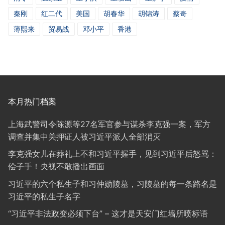
秦刚
红二代
美国
胡春华
胡锦涛
蔡奇
薄熙来
贸易战
邓小平
香港
本月热门档案
上海武警司令陈源等27名军官参与谋杀李克强一案，军方
调查并集中关押证人被习近平派人全部消灭
李克强女儿在葬礼上不和习近平握手，见到习近平后怒骂：
侩子手！央视不敢播出画面
习近平的六个私生子和习仲勋陵墓，习陵墓的每一条路名是
习近平的私生子名字
“习近平非法政变必须下台” – 这才是天安门红墙所喷标语