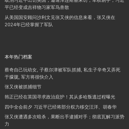
取消习近平出访美国，邀请泽连斯基来访，军权易手，习近
平已经变成吉祥物习家军鸟兽散
从美国国安顾问沙利文见张又侠的信息来看，张又侠在
2024年已经掌握了军队
本年热门档案
蔡奇自己玩幼女, 子蔡尔津被军队抓捕, 私生子辛奇又弄死
于朦胧, 军方将很快介入
张又侠被抓捕细节
韩正已经在英国寻求政治庇护！其从多哈叛逃过程曝光
四中全会前夕 习近平已经将部分权力移交汪洋、胡春华
张又侠遭遇多次暗杀，果断出手逮捕对手；彻底瓦解习派势
力