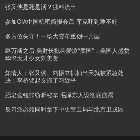
张又侠是死是活？猛料流出
参加CIA中国机密简报会后 库克吓到睡不好
多方位失守！一场大变革重创中共国
继万斯之后 美财长批谷爱凌“卖国”；美国人盛赞
华裔天才少女刘美贤
知情人：张又侠、刘振立抓捕当天就被紧急处
决；李桥铭起义抓了习近平
肥皂盒钮扣窃听秘辛 毛泽东人设彻底崩蹋
反习派必须同时拿下中央警卫局与北京卫戍区