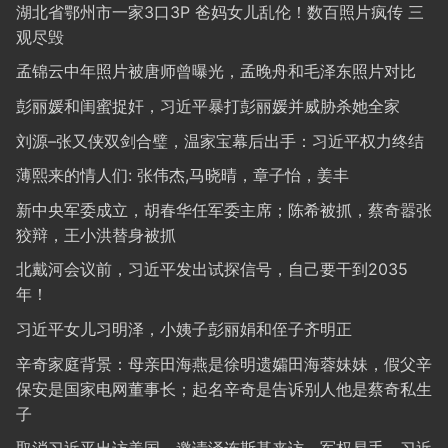
湖北省鄂州市一家3口3P 爸妈女儿乱伦！数百照片疯传 三
观尽毁
孟锦云中年照片被唐师曾曝光，孟晚舟和毛泽东照片对比
彭丽媛和闺蜜捉奸，习近平暴打彭丽媛并威胁杀她全家
刘源–张又侠双剑合璧，温家宝幕后出手：习近平权力终结
薄熙来的情人们: 张伟杰,马晓晴，章子怡，姜丰
新中央军委成立，胡春华任军委主席；陈希被抓，蔡奇嚣张
狡辩，王小洪替身被抓
北戴河会议前，习近平发出试探信号，自己要干到2035
年！
习近平女儿习明泽，小姨子彭丽娟和侄子齐明正
辛奇家庭背景：母亲田海燕是徐明遗孀田海蓉妹妹，假父辛
保安是国家电网董事长；起名辛奇是告诉别人他是蔡奇私生
子