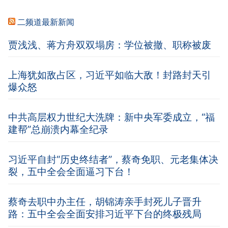
二频道最新新闻
贾浅浅、蒋方舟双双塌房：学位被撤、职称被废
上海犹如敌占区，习近平如临大敌！封路封天引
爆众怒
中共高层权力世纪大洗牌：新中央军委成立，“福
建帮”总崩溃内幕全纪录
习近平自封“历史终结者”，蔡奇免职、元老集体决
裂，五中全会全面逼习下台！
蔡奇去职中办主任，胡锦涛亲手封死儿子晋升
路：五中全会全面安排习近平下台的终极残局