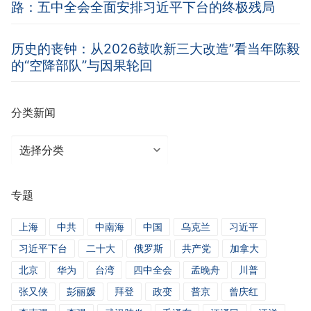
路：五中全会全面安排习近平下台的终极残局
历史的丧钟：从2026鼓吹新三大改造”看当年陈毅
的“空降部队”与因果轮回
分类新闻
分
类
新
专题
闻
上海
中共
中南海
中国
乌克兰
习近平
习近平下台
二十大
俄罗斯
共产党
加拿大
北京
华为
台湾
四中全会
孟晚舟
川普
张又侠
彭丽媛
拜登
政变
普京
曾庆红