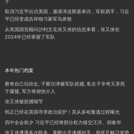
子
取消习近平出访美国，邀请泽连斯基来访，军权易手，习近
平已经变成吉祥物习家军鸟兽散
从美国国安顾问沙利文见张又侠的信息来看，张又侠在
2024年已经掌握了军队
本年热门档案
蔡奇自己玩幼女, 子蔡尔津被军队抓捕, 私生子辛奇又弄死
于朦胧, 军方将很快介入
张又侠被抓捕细节
韩正已经在英国寻求政治庇护！其从多哈叛逃过程曝光
四中全会前夕 习近平已经将部分权力移交汪洋、胡春华
张又侠遭遇多次暗杀，果断出手逮捕对手；彻底瓦解习派势