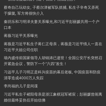
蔡奇自己玩幼女, 子蔡尔津被军队抓捕, 私生子辛奇又弄死
于朦胧, 军方将很快介入
秦玥乐和习明泽夫妻关系曝光,和习近平彭丽媛共用一个户
口本
蒋薇习近平关系曝光
蒋薇是习近平私生子蒋仁正母亲，蒋薇是习近平情人一直在
习近平大姐公司任职
墙内盛传前国家领导人胡锦涛已逝世！全国公安厅长突然召
开紧急会议，警防下一个“六四”发生！
习远平儿子习明正是科兴疫苗的幕后老板, 中国疫苗和防疫
清零造成4000万人失踪
李尚福的儿子是间谍
习近平私生子褚阳母亲是浙江象棋冠军褚宸；彭丽媛曾闹离
婚但最终妥协后开始信佛