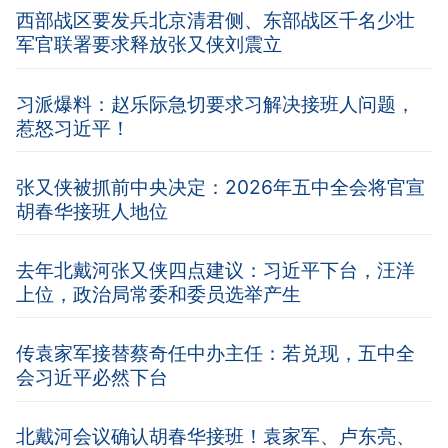
西部战区要发兵北京清君侧、东部战区千名少壮
军官联署要求释放张又侠刘震立
习派爆料：赵乐际急切要求习解决接班人问题，
惹怒习近平！
张又侠被抓前中央决定：2026年五中全会将官宣
胡春华接班人地位
去年北戴河张又侠四点建议：习近平下台，汪洋
上位，政治局常委和委员选举产生
传袁家军接替蔡奇任中办主任：若兑现，五中全
会习近平必然下台
北戴河会议确认胡春华接班！袁家军、卢东亮、