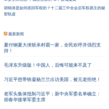
胡锦涛是如何抓回军权的？十二届三中全会后军权易主的秘
密轨迹
最新新闻
夏付钢夏大侠斩杀村霸一家，全民欢呼并强烈支
持！
毛泽东升级版！中国人，后悔可能来不及了
习近平想带铁凝杨兰兰出访美国，被元老拒绝！
老军头集体抵制习近平；新中央军委名单确立：
胡春华接掌军委主席