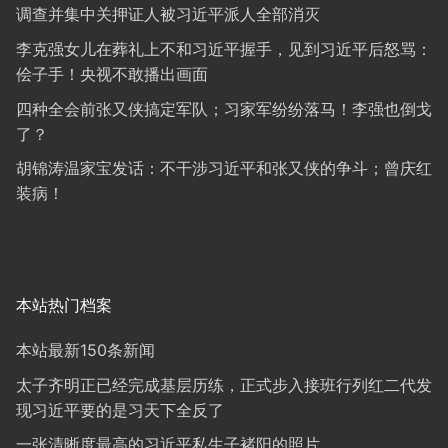
调查并集中关押证人被习近平派人全部消灭
李克强女儿在葬礼上不和习近平握手，见到习近平后怒骂：
侩子手！央视不敢播出画面
四种全会前张又侠搞定军队；习家军纷纷落马！李强也倒戈
了？
胡锦涛温家宝发话：不干涉习近平和张又侠的争斗；曾庆红
装病！
本站热门档案
本站最新150条新闻
太子齐明正已经完成基层历练，正式步入接班行列红二代发
现习近平要的是习天下全反了
一张清晰度最高的习近平私生子褚阳的照片