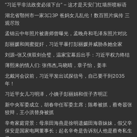
“习近平非法政变必须下台” – 这才是天安门红墙所喷标语
湖北省鄂州市一家3口3P 爸妈女儿乱伦！数百照片疯传 三
观尽毁
孟锦云中年照片被唐师曾曝光，孟晚舟和毛泽东照片对比
彭丽媛和闺蜜捉奸，习近平暴打彭丽媛并威胁杀她全家
刘源–张又侠双剑合璧，温家宝幕后出手：习近平权力终结
薄熙来的情人们: 张伟杰,马晓晴，章子怡，姜丰
北戴河会议前，习近平发出试探信号，自己要干到2035
年！
习近平女儿习明泽，小姨子彭丽娟和侄子齐明正
新中央军委成立，胡春华任军委主席；陈希被抓，蔡奇嚣张
狡辩，王小洪替身被抓
辛奇家庭背景：母亲田海燕是徐明遗孀田海蓉妹妹，假父辛
保安是国家电网董事长；起名辛奇是告诉别人他是蔡奇私生