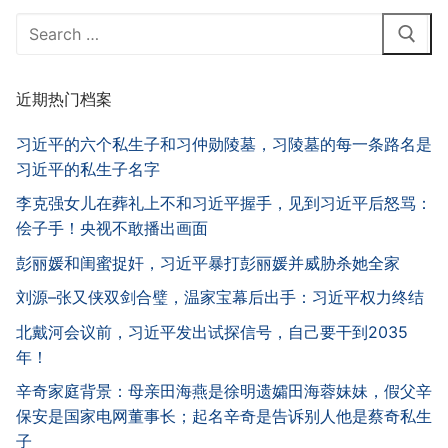
Search
for:
近期热门档案
习近平的六个私生子和习仲勋陵墓，习陵墓的每一条路名是
习近平的私生子名字
李克强女儿在葬礼上不和习近平握手，见到习近平后怒骂：
侩子手！央视不敢播出画面
彭丽媛和闺蜜捉奸，习近平暴打彭丽媛并威胁杀她全家
刘源–张又侠双剑合璧，温家宝幕后出手：习近平权力终结
北戴河会议前，习近平发出试探信号，自己要干到2035
年！
辛奇家庭背景：母亲田海燕是徐明遗孀田海蓉妹妹，假父辛
保安是国家电网董事长；起名辛奇是告诉别人他是蔡奇私生
子