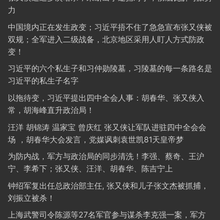
力
中国境内正在发生政变；习近平捂不住了急急宣布张又侠被
双规；全军进入二级战备，北京地区采用人盯人方式防政
变！
习近平的六个私生子和习仲勋陵墓，习陵墓的每一条路名是
习近平的私生子名字
以拖待变，习近平提出四中全会人事：胡春华、张又侠入
常，胡海峰直升政治局！
汪洋 胡锦涛 温家宝 曾庆红 张又侠让军队进驻四中全会会
场 ，胡春华大会发言，党媒讽刺袁世凯81天皇帝梦
为防内战，军方与政治局的同步清洗！李强、蔡奇、王沪
宁、李希下；张又侠、汪洋、胡春华、陈吉宁上
钟绍军复出任总政治部主任, 张又侠和儿子张文杰被抓捕，
刘振立被杀！
上海武警司令陈源等27名军官参与谋杀李克强一案，军方