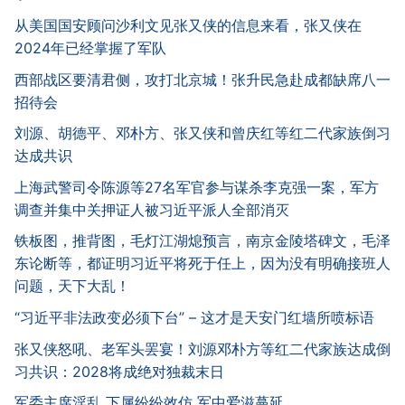
从美国国安顾问沙利文见张又侠的信息来看，张又侠在
2024年已经掌握了军队
西部战区要清君侧，攻打北京城！张升民急赴成都缺席八一
招待会
刘源、胡德平、邓朴方、张又侠和曾庆红等红二代家族倒习
达成共识
上海武警司令陈源等27名军官参与谋杀李克强一案，军方
调查并集中关押证人被习近平派人全部消灭
铁板图，推背图，毛灯江湖熄预言，南京金陵塔碑文，毛泽
东论断等，都证明习近平将死于任上，因为没有明确接班人
问题，天下大乱！
“习近平非法政变必须下台” – 这才是天安门红墙所喷标语
张又侠怒吼、老军头罢宴！刘源邓朴方等红二代家族达成倒
习共识：2028将成绝对独裁末日
军委主席淫乱 下属纷纷效仿 军中爱滋蔓延