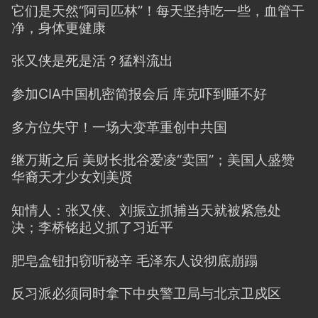
它们是天然“阿司匹林”！每天坚持吃一些，血管干
净，身体更健康
张又侠是死是活？猛料流出
参加CIA中国机密简报会后 库克吓到睡不好
多方位失守！一场大变革重创中共国
继万斯之后 美财长批谷爱凌“卖国”；美国人盛赞
华裔天才少女刘美贤
知情人：张又侠、刘振立抓捕当天就被紧急处
决；李桥铭起义抓了习近平
肥皂盒钮扣窃听秘辛 毛泽东人设彻底崩蹋
反习派必须同时拿下中央警卫局与北京卫戍区