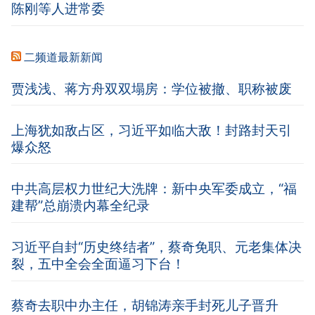
陈刚等人进常委
二频道最新新闻
贾浅浅、蒋方舟双双塌房：学位被撤、职称被废
上海犹如敌占区，习近平如临大敌！封路封天引
爆众怒
中共高层权力世纪大洗牌：新中央军委成立，“福
建帮”总崩溃内幕全纪录
习近平自封“历史终结者”，蔡奇免职、元老集体决
裂，五中全会全面逼习下台！
蔡奇去职中办主任，胡锦涛亲手封死儿子晋升