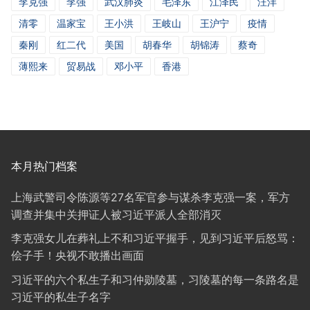
李克强
李强
武汉肺炎
毛泽东
江泽民
汪洋
清零
温家宝
王小洪
王岐山
王沪宁
疫情
秦刚
红二代
美国
胡春华
胡锦涛
蔡奇
薄熙来
贸易战
邓小平
香港
本月热门档案
上海武警司令陈源等27名军官参与谋杀李克强一案，军方
调查并集中关押证人被习近平派人全部消灭
李克强女儿在葬礼上不和习近平握手，见到习近平后怒骂：
侩子手！央视不敢播出画面
习近平的六个私生子和习仲勋陵墓，习陵墓的每一条路名是
习近平的私生子名字