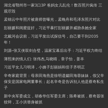
湖北省鄂州市一家3口3P 爸妈女儿乱伦！数百照片疯传 三
观尽毁
孟锦云中年照片被唐师曾曝光，孟晚舟和毛泽东照片对比
彭丽媛和闺蜜捉奸，习近平暴打彭丽媛并威胁杀她全家
北戴河会议前，习近平发出试探信号，自己要干到2035
年！
刘源–张又侠双剑合璧，温家宝幕后出手：习近平权力终结
薄熙来的情人们: 张伟杰,马晓晴，章子怡，姜丰
习近平女儿习明泽，小姨子彭丽娟和侄子齐明正
辛奇家庭背景：母亲田海燕是徐明遗孀田海蓉妹妹，假父辛
保安是国家电网董事长；起名辛奇是告诉别人他是蔡奇私生
子
新中央军委成立，胡春华任军委主席；陈希被抓，蔡奇嚣张
狡辩，王小洪替身被抓