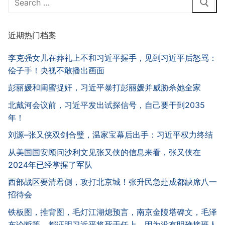
for:
近期热门档案
李克强女儿在葬礼上不和习近平握手，见到习近平后怒骂：
侩子手！央视不敢播出画面
彭丽媛和闺蜜捉奸，习近平暴打彭丽媛并威胁杀她全家
北戴河会议前，习近平发出试探信号，自己要干到2035
年！
刘源–张又侠双剑合璧，温家宝幕后出手：习近平权力终结
从美国国安顾问沙利文见张又侠的信息来看，张又侠在
2024年已经掌握了军队
西部战区要清君侧，攻打北京城！张升民急赴成都缺席八一
招待会
铁板图，推背图，毛灯江湖熄预言，南京金陵塔碑文，毛泽
东论断等，都证明习近平将死于任上，因为没有明确接班人