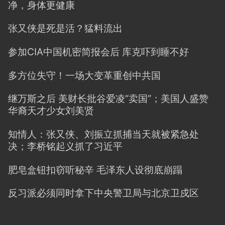
净，身体更健康
张又侠是死是活？猛料流出
参加CIA中国机密简报会后 库克吓到睡不好
多方位失守！一场大变革重创中共国
继万斯之后 美财长批谷爱凌“卖国”；美国人盛赞
华裔天才少女刘美贤
知情人：张又侠、刘振立抓捕当天就被紧急处
决；李桥铭起义抓了习近平
肥皂盒钮扣窃听秘辛 毛泽东人设彻底崩蹋
反习派必须同时拿下中央警卫局与北京卫戍区