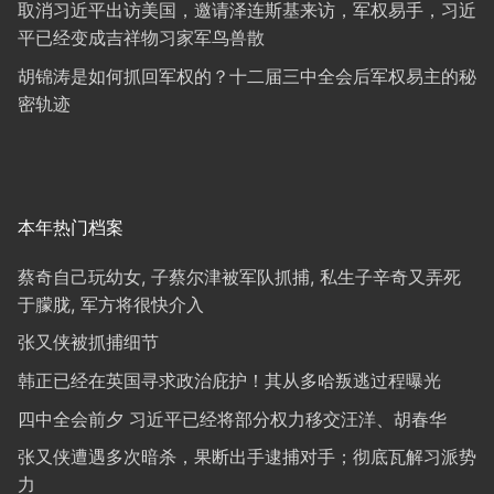
取消习近平出访美国，邀请泽连斯基来访，军权易手，习近
平已经变成吉祥物习家军鸟兽散
胡锦涛是如何抓回军权的？十二届三中全会后军权易主的秘
密轨迹
本年热门档案
蔡奇自己玩幼女, 子蔡尔津被军队抓捕, 私生子辛奇又弄死
于朦胧, 军方将很快介入
张又侠被抓捕细节
韩正已经在英国寻求政治庇护！其从多哈叛逃过程曝光
四中全会前夕 习近平已经将部分权力移交汪洋、胡春华
张又侠遭遇多次暗杀，果断出手逮捕对手；彻底瓦解习派势
力