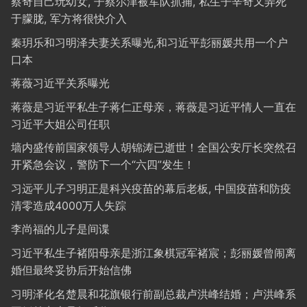
蔡奇自己玩幼女, 子蔡尔津被军队抓捕, 私生子辛奇又弄死
于朦胧, 军方将很快介入
秦玥乐和习明泽夫妻关系曝光,和习近平彭丽媛共用一个户
口本
蒋薇习近平关系曝光
蒋薇是习近平私生子蒋仁正母亲，蒋薇是习近平情人一直在
习近平大姐公司任职
墙内盛传前国家领导人胡锦涛已逝世！全国公安厅长突然召
开紧急会议，警防下一个“六四”发生！
习远平儿子习明正是科兴疫苗的幕后老板, 中国疫苗和防疫
清零造成4000万人失踪
李尚福的儿子是间谍
习近平私生子褚阳母亲是浙江象棋冠军褚宸；彭丽媛曾闹离
婚但最终妥协后开始信佛
习明泽化名楚晨和花旗银行前副总裁卢洪峰结婚；卢洪峰系