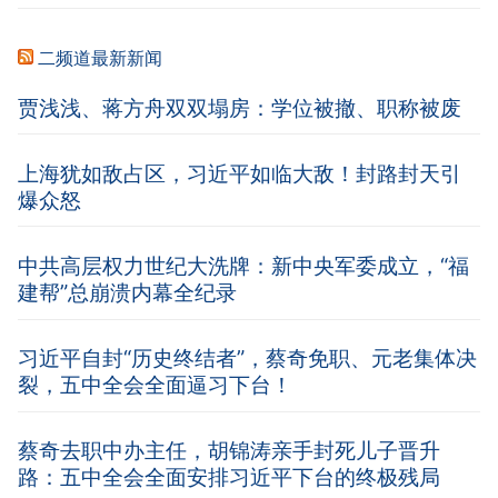
二频道最新新闻
贾浅浅、蒋方舟双双塌房：学位被撤、职称被废
上海犹如敌占区，习近平如临大敌！封路封天引
爆众怒
中共高层权力世纪大洗牌：新中央军委成立，“福
建帮”总崩溃内幕全纪录
习近平自封“历史终结者”，蔡奇免职、元老集体决
裂，五中全会全面逼习下台！
蔡奇去职中办主任，胡锦涛亲手封死儿子晋升
路：五中全会全面安排习近平下台的终极残局