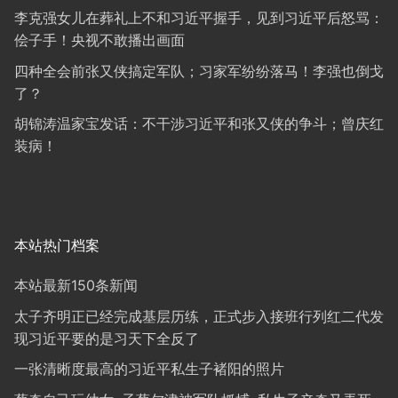
李克强女儿在葬礼上不和习近平握手，见到习近平后怒骂：
侩子手！央视不敢播出画面
四种全会前张又侠搞定军队；习家军纷纷落马！李强也倒戈
了？
胡锦涛温家宝发话：不干涉习近平和张又侠的争斗；曾庆红
装病！
本站热门档案
本站最新150条新闻
太子齐明正已经完成基层历练，正式步入接班行列红二代发
现习近平要的是习天下全反了
一张清晰度最高的习近平私生子褚阳的照片