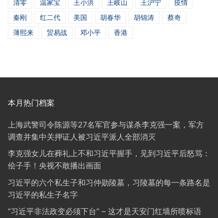
清零
温家宝
王小洪
王岐山
王沪宁
疫情
秦刚
红二代
美国
胡春华
胡锦涛
蔡奇
薄熙来
贸易战
邓小平
香港
本月热门档案
上海武警司令陈源等27名军官参与谋杀李克强一案，军方
调查并集中关押证人被习近平派人全部消灭
李克强女儿在葬礼上不和习近平握手，见到习近平后怒骂：
侩子手！央视不敢播出画面
习近平的六个私生子和习仲勋陵墓，习陵墓的每一条路名是
习近平的私生子名字
“习近平非法政变必须下台” – 这才是天安门红墙所喷标语