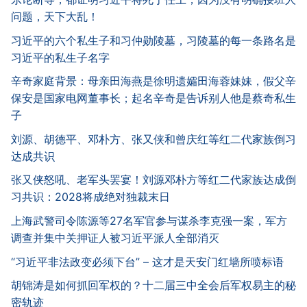
问题，天下大乱！
习近平的六个私生子和习仲勋陵墓，习陵墓的每一条路名是
习近平的私生子名字
辛奇家庭背景：母亲田海燕是徐明遗孀田海蓉妹妹，假父辛
保安是国家电网董事长；起名辛奇是告诉别人他是蔡奇私生
子
刘源、胡德平、邓朴方、张又侠和曾庆红等红二代家族倒习
达成共识
张又侠怒吼、老军头罢宴！刘源邓朴方等红二代家族达成倒
习共识：2028将成绝对独裁末日
上海武警司令陈源等27名军官参与谋杀李克强一案，军方
调查并集中关押证人被习近平派人全部消灭
“习近平非法政变必须下台” – 这才是天安门红墙所喷标语
胡锦涛是如何抓回军权的？十二届三中全会后军权易主的秘
密轨迹