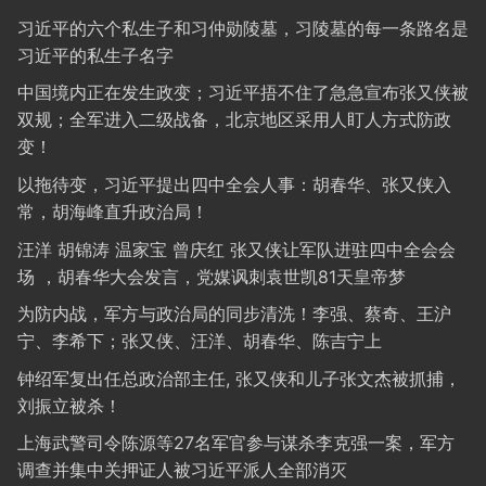
习近平的六个私生子和习仲勋陵墓，习陵墓的每一条路名是
习近平的私生子名字
中国境内正在发生政变；习近平捂不住了急急宣布张又侠被
双规；全军进入二级战备，北京地区采用人盯人方式防政
变！
以拖待变，习近平提出四中全会人事：胡春华、张又侠入
常，胡海峰直升政治局！
汪洋 胡锦涛 温家宝 曾庆红 张又侠让军队进驻四中全会会
场 ，胡春华大会发言，党媒讽刺袁世凯81天皇帝梦
为防内战，军方与政治局的同步清洗！李强、蔡奇、王沪
宁、李希下；张又侠、汪洋、胡春华、陈吉宁上
钟绍军复出任总政治部主任, 张又侠和儿子张文杰被抓捕，
刘振立被杀！
上海武警司令陈源等27名军官参与谋杀李克强一案，军方
调查并集中关押证人被习近平派人全部消灭