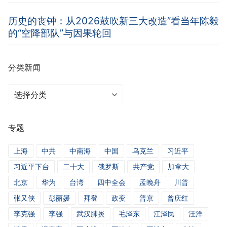
历史的丧钟：从2026鼓吹新三大改造”看当年陈毅
的“空降部队”与因果轮回
分类新闻
分
类
新
专题
闻
上海
中共
中南海
中国
乌克兰
习近平
习近平下台
二十大
俄罗斯
共产党
加拿大
北京
华为
台湾
四中全会
孟晚舟
川普
张又侠
彭丽媛
拜登
政变
普京
曾庆红
李克强
李强
武汉肺炎
毛泽东
江泽民
汪洋