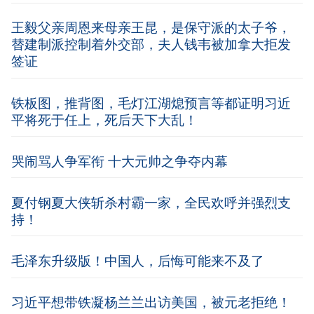
王毅父亲周恩来母亲王昆，是保守派的太子爷，
替建制派控制着外交部，夫人钱韦被加拿大拒发
签证
铁板图，推背图，毛灯江湖熄预言等都证明习近
平将死于任上，死后天下大乱！
哭闹骂人争军衔 十大元帅之争夺内幕
夏付钢夏大侠斩杀村霸一家，全民欢呼并强烈支
持！
毛泽东升级版！中国人，后悔可能来不及了
习近平想带铁凝杨兰兰出访美国，被元老拒绝！