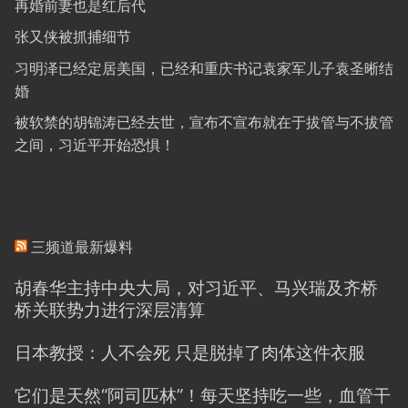
再婚前妻也是红后代
张又侠被抓捕细节
习明泽已经定居美国，已经和重庆书记袁家军儿子袁圣晰结
婚
被软禁的胡锦涛已经去世，宣布不宣布就在于拔管与不拔管
之间，习近平开始恐惧！
三频道最新爆料
胡春华主持中央大局，对习近平、马兴瑞及齐桥
桥关联势力进行深层清算
日本教授：人不会死 只是脱掉了肉体这件衣服
它们是天然“阿司匹林”！每天坚持吃一些，血管干