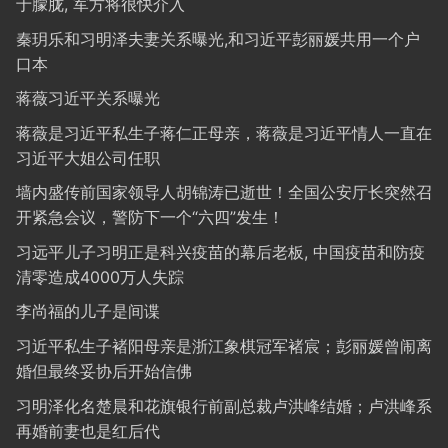
于朦胧, 军方将很快介入
秦玥乐和习明泽夫妻关系曝光,和习近平彭丽媛共用一个户
口本
蒋薇习近平关系曝光
蒋薇是习近平私生子蒋仁正母亲，蒋薇是习近平情人一直在
习近平大姐公司任职
墙内盛传前国家领导人胡锦涛已逝世！全国公安厅长突然召
开紧急会议，警防下一个“六四”发生！
习远平儿子习明正是科兴疫苗的幕后老板, 中国疫苗和防疫
清零造成4000万人失踪
李尚福的儿子是间谍
习近平私生子褚阳母亲是浙江象棋冠军褚宸；彭丽媛曾闹离
婚但最终妥协后开始信佛
习明泽化名楚晨和花旗银行前副总裁卢洪峰结婚；卢洪峰系
再婚前妻也是红后代