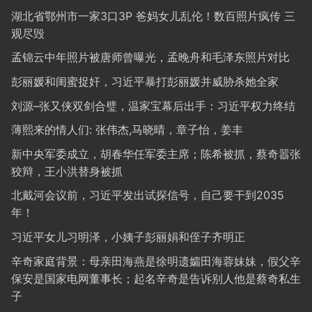
湖北省鄂州市一家3口3P 爸妈女儿乱伦！数百照片疯传 三
观尽毁
孟锦云中年照片被唐师曾曝光，孟晚舟和毛泽东照片对比
彭丽媛和闺蜜捉奸，习近平暴打彭丽媛并威胁杀她全家
刘源–张又侠双剑合璧，温家宝幕后出手：习近平权力终结
薄熙来的情人们: 张伟杰,马晓晴，章子怡，姜丰
新中央军委成立，胡春华任军委主席；陈希被抓，蔡奇嚣张
狡辩，王小洪替身被抓
北戴河会议前，习近平发出试探信号，自己要干到2035
年！
习近平女儿习明泽，小姨子彭丽娟和侄子齐明正
辛奇家庭背景：母亲田海燕是徐明遗孀田海蓉妹妹，假父辛
保安是国家电网董事长；起名辛奇是告诉别人他是蔡奇私生
子