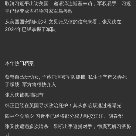
取消习近平出访美国，邀请泽连斯基来访，军权易手，习近
平已经变成吉祥物习家军鸟兽散
从美国国安顾问沙利文见张又侠的信息来看，张又侠在
2024年已经掌握了军队
本年热门档案
蔡奇自己玩幼女, 子蔡尔津被军队抓捕, 私生子辛奇又弄死
于朦胧, 军方将很快介入
张又侠被抓捕细节
韩正已经在英国寻求政治庇护！其从多哈叛逃过程曝光
四中全会前夕 习近平已经将部分权力移交汪洋、胡春华
张又侠遭遇多次暗杀，果断出手逮捕对手；彻底瓦解习派势
力