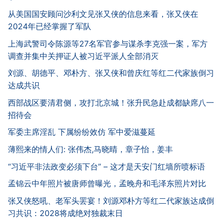
从美国国安顾问沙利文见张又侠的信息来看，张又侠在
2024年已经掌握了军队
上海武警司令陈源等27名军官参与谋杀李克强一案，军方
调查并集中关押证人被习近平派人全部消灭
刘源、胡德平、邓朴方、张又侠和曾庆红等红二代家族倒习
达成共识
西部战区要清君侧，攻打北京城！张升民急赴成都缺席八一
招待会
军委主席淫乱 下属纷纷效仿 军中爱滋蔓延
薄熙来的情人们: 张伟杰,马晓晴，章子怡，姜丰
“习近平非法政变必须下台” – 这才是天安门红墙所喷标语
孟锦云中年照片被唐师曾曝光，孟晚舟和毛泽东照片对比
张又侠怒吼、老军头罢宴！刘源邓朴方等红二代家族达成倒
习共识：2028将成绝对独裁末日