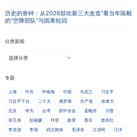
历史的丧钟：从2026鼓吹新三大改造”看当年陈毅
的“空降部队”与因果轮回
分类新闻
分
类
新
专题
闻
上海
中共
中南海
中国
乌克兰
习近平
习近平下台
二十大
俄罗斯
共产党
加拿大
北京
华为
台湾
四中全会
孟晚舟
川普
张又侠
彭丽媛
拜登
政变
普京
曾庆红
李克强
李强
武汉肺炎
毛泽东
江泽民
汪洋