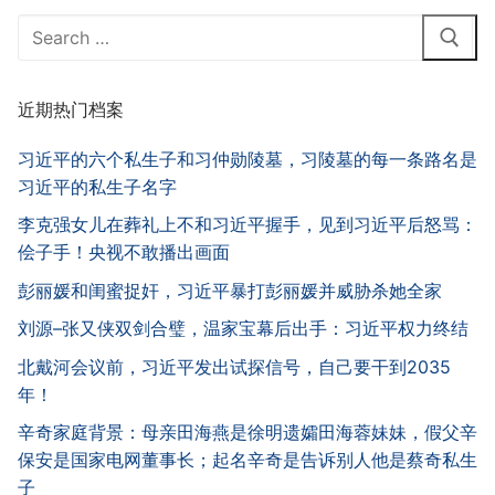
Search
for:
近期热门档案
习近平的六个私生子和习仲勋陵墓，习陵墓的每一条路名是
习近平的私生子名字
李克强女儿在葬礼上不和习近平握手，见到习近平后怒骂：
侩子手！央视不敢播出画面
彭丽媛和闺蜜捉奸，习近平暴打彭丽媛并威胁杀她全家
刘源–张又侠双剑合璧，温家宝幕后出手：习近平权力终结
北戴河会议前，习近平发出试探信号，自己要干到2035
年！
辛奇家庭背景：母亲田海燕是徐明遗孀田海蓉妹妹，假父辛
保安是国家电网董事长；起名辛奇是告诉别人他是蔡奇私生
子