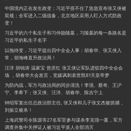
中国境内正在发生政变；习近平捂不住了急急宣布张又侠被
双规；全军进入二级战备，北京地区采用人盯人方式防政
变！
习近平的六个私生子和习仲勋陵墓，习陵墓的每一条路名是
习近平的私生子名字
以拖待变，习近平提出四中全会人事：胡春华、张又侠入
常，胡海峰直升政治局！
汪洋 胡锦涛 温家宝 曾庆红 张又侠让军队进驻四中全会会
场 ，胡春华大会发言，党媒讽刺袁世凯81天皇帝梦
为防内战，军方与政治局的同步清洗！李强、蔡奇、王沪
宁、李希下；张又侠、汪洋、胡春华、陈吉宁上
钟绍军复出任总政治部主任, 张又侠和儿子张文杰被抓捕，
刘振立被杀！
上海武警司令陈源等27名军官参与谋杀李克强一案，军方
调查并集中关押证人被习近平派人全部消灭