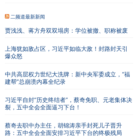
二频道最新新闻
贾浅浅、蒋方舟双双塌房：学位被撤、职称被废
上海犹如敌占区，习近平如临大敌！封路封天引
爆众怒
中共高层权力世纪大洗牌：新中央军委成立，“福
建帮”总崩溃内幕全纪录
习近平自封“历史终结者”，蔡奇免职、元老集体决
裂，五中全会全面逼习下台！
蔡奇去职中办主任，胡锦涛亲手封死儿子晋升
路：五中全会全面安排习近平下台的终极残局