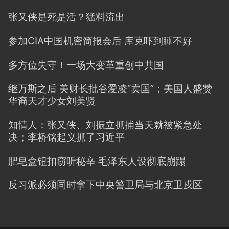
张又侠是死是活？猛料流出
参加CIA中国机密简报会后 库克吓到睡不好
多方位失守！一场大变革重创中共国
继万斯之后 美财长批谷爱凌“卖国”；美国人盛赞
华裔天才少女刘美贤
知情人：张又侠、刘振立抓捕当天就被紧急处
决；李桥铭起义抓了习近平
肥皂盒钮扣窃听秘辛 毛泽东人设彻底崩蹋
反习派必须同时拿下中央警卫局与北京卫戍区