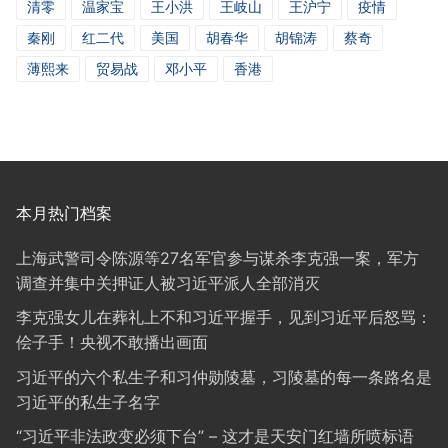
清零
温家宝
王小洪
王岐山
王沪宁
疫情
秦刚
红二代
美国
胡春华
胡锦涛
蔡奇
薄熙来
贸易战
邓小平
香港
本月热门档案
上海武警司令陈源等27名军官参与谋杀李克强一案，军方
调查并集中关押证人被习近平派人全部消灭
李克强女儿在葬礼上不和习近平握手，见到习近平后怒骂：
侩子手！央视不敢播出画面
习近平的六个私生子和习仲勋陵墓，习陵墓的每一条路名是
习近平的私生子名字
“习近平非法政变必须下台” – 这才是天安门红墙所喷标语