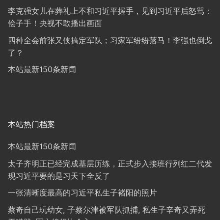
李克强女儿在葬礼上不和习近平握手，见到习近平后怒骂：
侩子手！央视不敢播出画面
四种全会前张又侠搞定军队；习家军纷纷落马！李强也倒戈
了？
本站最新150条新闻
本站热门档案
本站最新150条新闻
太子齐明正已经完成基层历练，正式步入接班行列红二代发
现习近平要的是习天下全反了
一张清晰度最高的习近平私生子褚阳的照片
蔡奇自己玩幼女, 子蔡尔津被军队抓捕, 私生子辛奇又弄死