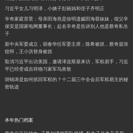
习近平女儿习明泽，小姨子彭丽娟和侄子齐明正
辛奇家庭背景：母亲田海燕是徐明遗孀田海蓉妹妹，假父辛
保安是国家电网董事长；起名辛奇是告诉别人他是蔡奇私生
子
新中央军委成立，胡春华任军委主席；陈希被抓，蔡奇嚣张
狡辩，王小洪替身被抓
取消习近平出访美国，邀请泽连斯基来访，军权易手，习近
平已经变成吉祥物习家军鸟兽散
胡锦涛是如何抓回军权的？十二届三中全会后军权易主的秘
密轨迹
本年热门档案