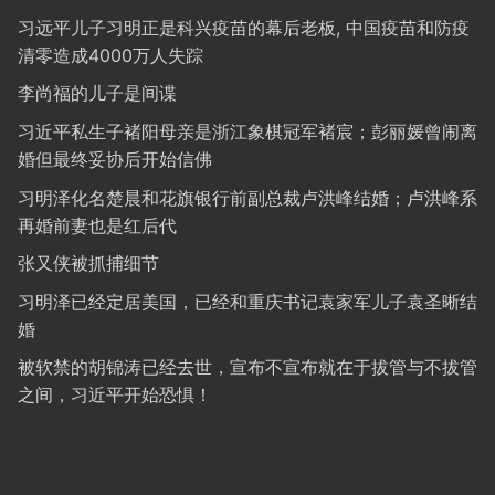
习远平儿子习明正是科兴疫苗的幕后老板, 中国疫苗和防疫
清零造成4000万人失踪
李尚福的儿子是间谍
习近平私生子褚阳母亲是浙江象棋冠军褚宸；彭丽媛曾闹离
婚但最终妥协后开始信佛
习明泽化名楚晨和花旗银行前副总裁卢洪峰结婚；卢洪峰系
再婚前妻也是红后代
张又侠被抓捕细节
习明泽已经定居美国，已经和重庆书记袁家军儿子袁圣晰结
婚
被软禁的胡锦涛已经去世，宣布不宣布就在于拔管与不拔管
之间，习近平开始恐惧！