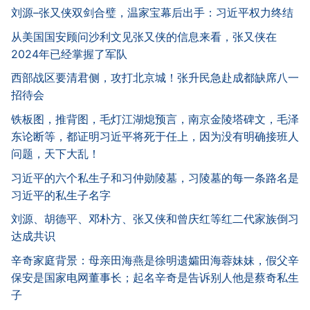
刘源–张又侠双剑合璧，温家宝幕后出手：习近平权力终结
从美国国安顾问沙利文见张又侠的信息来看，张又侠在
2024年已经掌握了军队
西部战区要清君侧，攻打北京城！张升民急赴成都缺席八一
招待会
铁板图，推背图，毛灯江湖熄预言，南京金陵塔碑文，毛泽
东论断等，都证明习近平将死于任上，因为没有明确接班人
问题，天下大乱！
习近平的六个私生子和习仲勋陵墓，习陵墓的每一条路名是
习近平的私生子名字
刘源、胡德平、邓朴方、张又侠和曾庆红等红二代家族倒习
达成共识
辛奇家庭背景：母亲田海燕是徐明遗孀田海蓉妹妹，假父辛
保安是国家电网董事长；起名辛奇是告诉别人他是蔡奇私生
子