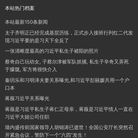
本站热门档案
本站最新150条新闻
太子齐明正已经完成基层历练，正式步入接班行列红二代发
现习近平要的是习天下全反了
一张清晰度最高的习近平私生子褚阳的照片
蔡奇自己玩幼女, 子蔡尔津被军队抓捕, 私生子辛奇又弄死
于朦胧, 军方将很快介入
秦玥乐和习明泽夫妻关系曝光,和习近平彭丽媛共用一个户
口本
蒋薇习近平关系曝光
蒋薇是习近平私生子蒋仁正母亲，蒋薇是习近平情人一直在
习近平大姐公司任职
墙内盛传前国家领导人胡锦涛已逝世！全国公安厅长突然召
开紧急会议，警防下一个“六四”发生！