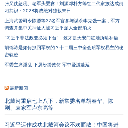
张又侠怒吼、老军头罢宴！刘源邓朴方等红二代家族达成倒
习共识：2028将成绝对独裁末日
上海武警司令陈源等27名军官参与谋杀李克强一案，军方
调查并集中关押证人被习近平派人全部消灭
“习近平非法政变必须下台” – 这才是天安门红墙所喷标语
胡锦涛是如何抓回军权的？十二届三中全会后军权易主的秘
密轨迹
军委主席淫乱 下属纷纷效仿 军中爱滋蔓延
最新新闻
北戴河重启七上八下，新常委名单胡春华、陈
刚、袁家军卢东亮等
习近平运作成功北戴河会议不欢而散！中国将进