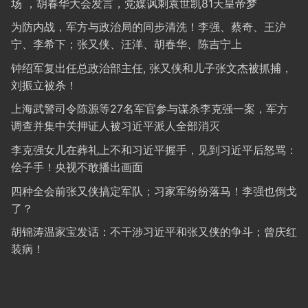
场 ，胡春华大会发言，党媒讽刺袁世凯81天皇帝梦
为防内战，军方与政治局的同步清洗！李强、蔡奇、王沪
宁、李希下；张又侠、汪洋、胡春华、陈吉宁上
钟绍军复出任总政治部主任, 张又侠和儿子张文杰被抓捕，
刘振立被杀！
上海武警司令陈源等27名军官参与谋杀李克强一案，军方
调查并集中关押证人被习近平派人全部消灭
李克强女儿在葬礼上不和习近平握手，见到习近平后怒骂：
侩子手！央视不敢播出画面
四种全会前张又侠搞定军队；习家军纷纷落马！李强也倒戈
了？
胡锦涛温家宝发话：不干涉习近平和张又侠的争斗；曾庆红
装病！