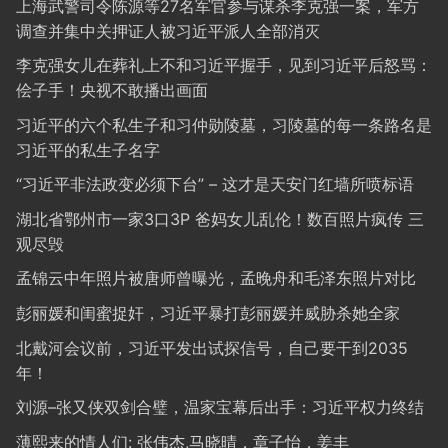
上海武警司令陈源等27名军官参与谋杀李克强一案，军方
调查并集中关押证人被习近平派人全部消灭
李克强女儿在葬礼上不和习近平握手，见到习近平后怒骂：
侩子手！央视不敢播出画面
习近平的六个私生子和习仲勋陵墓，习陵墓的每一条路名是
习近平的私生子名字
“习近平非法政变必须下台” – 这才是天安门红墙所喷标语
湖北省鄂州市一家3口3P 爸妈女儿乱伦！数百照片疯传 三
观尽毁
孟锦云中年照片被唐师曾曝光，孟晚舟和毛泽东照片对比
彭丽媛和闺蜜捉奸，习近平暴打彭丽媛并威胁杀她全家
北戴河会议前，习近平发出试探信号，自己要干到2035
年！
刘源–张又侠双剑合璧，温家宝幕后出手：习近平权力终结
薄熙来的情人们: 张伟杰,马晓晴，章子怡，姜丰