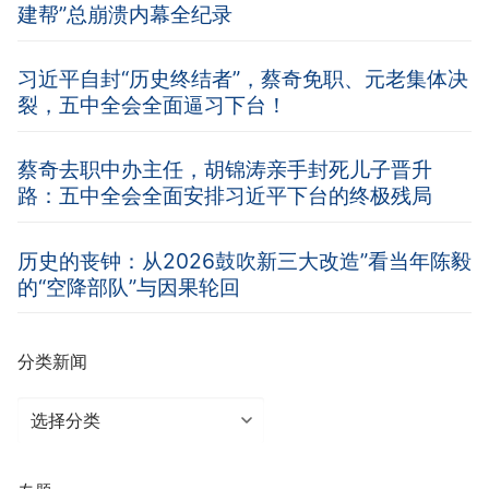
建帮”总崩溃内幕全纪录
习近平自封“历史终结者”，蔡奇免职、元老集体决
裂，五中全会全面逼习下台！
蔡奇去职中办主任，胡锦涛亲手封死儿子晋升
路：五中全会全面安排习近平下台的终极残局
历史的丧钟：从2026鼓吹新三大改造”看当年陈毅
的“空降部队”与因果轮回
分类新闻
分
类
新