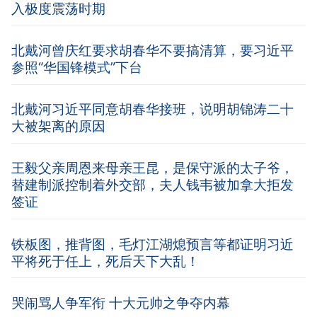
入极度震荡时期
北戴河曾庆红要求胡春华不要搞清算，要习近平
参照“华国锋模式”下台
北戴河习近平同意胡春华接班，说明胡锦涛二十
大被架离的原因
王毅父亲周恩来母亲王昆，是保守派的太子爷，
替建制派控制着外交部，夫人钱韦被加拿大拒发
签证
铁板图，推背图，毛灯江湖熄预言等都证明习近
平将死于任上，死后天下大乱！
哭闹骂人争军衔 十大元帅之争夺内幕