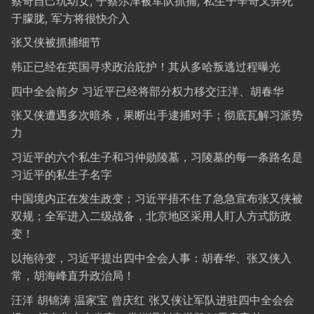
蔡奇自己玩幼女, 子蔡尔津被军队抓捕, 私生子辛奇又弄死
于朦胧, 军方将很快介入
张又侠被抓捕细节
韩正已经在英国寻求政治庇护！其从多哈叛逃过程曝光
四中全会前夕 习近平已经将部分权力移交汪洋、胡春华
张又侠遭遇多次暗杀，果断出手逮捕对手；彻底瓦解习派势
力
习近平的六个私生子和习仲勋陵墓，习陵墓的每一条路名是
习近平的私生子名字
中国境内正在发生政变；习近平捂不住了急急宣布张又侠被
双规；全军进入二级战备，北京地区采用人盯人方式防政
变！
以拖待变，习近平提出四中全会人事：胡春华、张又侠入
常，胡海峰直升政治局！
汪洋 胡锦涛 温家宝 曾庆红 张又侠让军队进驻四中全会会