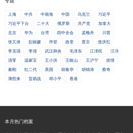
专题
闻
上海
中共
中南海
中国
乌克兰
习近平
习近平下台
二十大
俄罗斯
共产党
加拿大
北京
华为
台湾
四中全会
孟晚舟
川普
张又侠
彭丽媛
拜登
政变
普京
曾庆红
李克强
李强
武汉肺炎
毛泽东
江泽民
汪洋
清零
温家宝
王小洪
王岐山
王沪宁
疫情
秦刚
红二代
美国
胡春华
胡锦涛
蔡奇
薄熙来
贸易战
邓小平
香港
本月热门档案