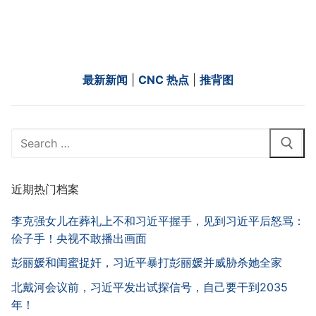
最新新闻
|
CNC 热点
|
推背图
Search
for:
近期热门档案
李克强女儿在葬礼上不和习近平握手，见到习近平后怒骂：
侩子手！央视不敢播出画面
彭丽媛和闺蜜捉奸，习近平暴打彭丽媛并威胁杀她全家
北戴河会议前，习近平发出试探信号，自己要干到2035
年！