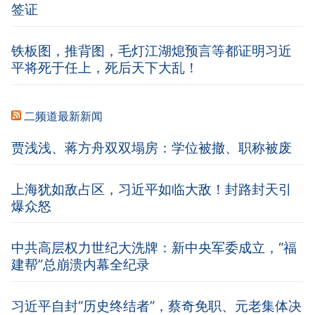
签证
铁板图，推背图，毛灯江湖熄预言等都证明习近
平将死于任上，死后天下大乱！
二频道最新新闻
贾浅浅、蒋方舟双双塌房：学位被撤、职称被废
上海犹如敌占区，习近平如临大敌！封路封天引
爆众怒
中共高层权力世纪大洗牌：新中央军委成立，“福
建帮”总崩溃内幕全纪录
习近平自封“历史终结者”，蔡奇免职、元老集体决