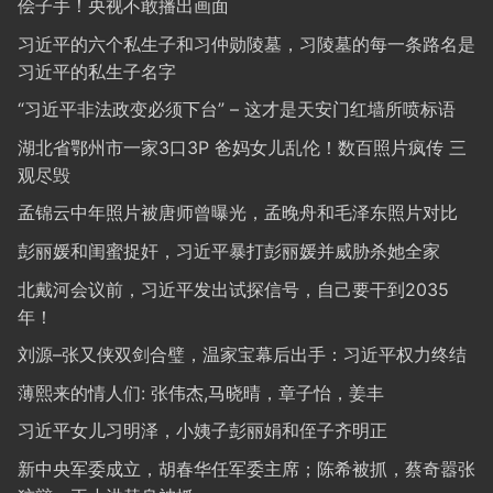
侩子手！央视不敢播出画面
习近平的六个私生子和习仲勋陵墓，习陵墓的每一条路名是
习近平的私生子名字
“习近平非法政变必须下台” – 这才是天安门红墙所喷标语
湖北省鄂州市一家3口3P 爸妈女儿乱伦！数百照片疯传 三
观尽毁
孟锦云中年照片被唐师曾曝光，孟晚舟和毛泽东照片对比
彭丽媛和闺蜜捉奸，习近平暴打彭丽媛并威胁杀她全家
北戴河会议前，习近平发出试探信号，自己要干到2035
年！
刘源–张又侠双剑合璧，温家宝幕后出手：习近平权力终结
薄熙来的情人们: 张伟杰,马晓晴，章子怡，姜丰
习近平女儿习明泽，小姨子彭丽娟和侄子齐明正
新中央军委成立，胡春华任军委主席；陈希被抓，蔡奇嚣张