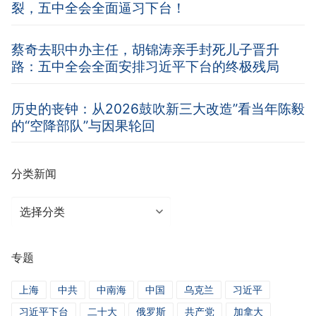
裂，五中全会全面逼习下台！
蔡奇去职中办主任，胡锦涛亲手封死儿子晋升
路：五中全会全面安排习近平下台的终极残局
历史的丧钟：从2026鼓吹新三大改造”看当年陈毅
的“空降部队”与因果轮回
分类新闻
分
类
新
专题
闻
上海
中共
中南海
中国
乌克兰
习近平
习近平下台
二十大
俄罗斯
共产党
加拿大