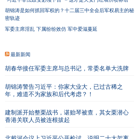
胡锦涛是如何抓回军权的？十二届三中全会后军权易主的秘
密轨迹
军委主席淫乱 下属纷纷效仿 军中爱滋蔓延
最新新闻
胡春华接任军委主席与总书记，常委名单大洗牌
胡锦涛警告习近平：你家大业大，已过古稀之
年，难道不为家族和后代考虑？！
建制派开始整栗战书，谌贻琴被查，其女栗潜心
香港关联人员被连根拔起
北戴河会议上习近平公开检讨，说明二十大架离