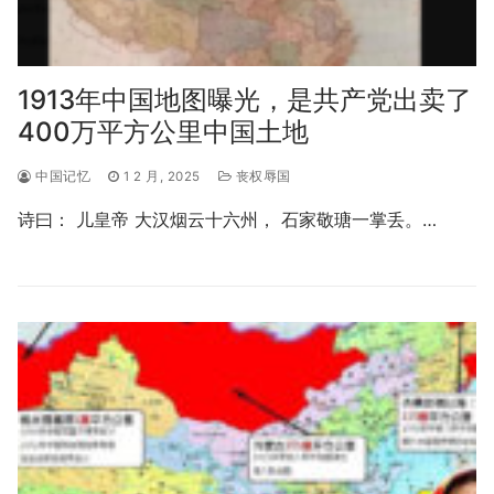
1913年中国地图曝光，是共产党出卖了
400万平方公里中国土地
中国记忆
1 2 月, 2025
丧权辱国
诗曰： 儿皇帝 大汉烟云十六州， 石家敬瑭一掌丢。…