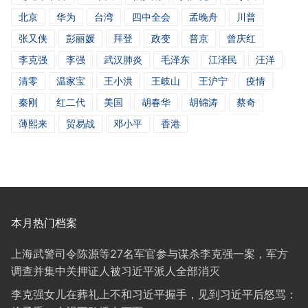
北京
华为
台湾
四中全会
孟晚舟
川普
张又侠
彭丽媛
拜登
政变
普京
曾庆红
李克强
李强
武汉肺炎
毛泽东
江泽民
汪洋
清零
温家宝
王小洪
王岐山
王沪宁
疫情
秦刚
红二代
美国
胡春华
胡锦涛
蔡奇
薄熙来
贸易战
邓小平
香港
本月热门档案
上海武警司令陈源等27名军官参与谋杀李克强一案，军方
调查并集中关押证人被习近平派人全部消灭
李克强女儿在葬礼上不和习近平握手，见到习近平后怒骂：