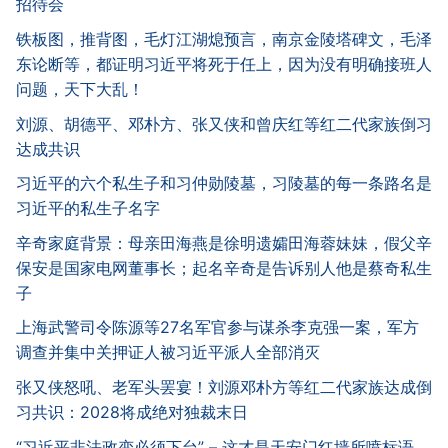
招待会
铁板图，推背图，毛灯江湖熄预言，南京金陵塔碑文，毛泽
东论断等，都证明习近平将死于任上，因为没有明确接班人
问题，天下大乱！
刘源、胡德平、邓朴方、张又侠和曾庆红等红二代家族倒习
达成共识
习近平的六个私生子和习仲勋陵墓，习陵墓的每一条路名是
习近平的私生子名字
辛奇家庭背景：母亲田海燕是徐明遗孀田海蓉妹妹，假父辛
保安是国家电网董事长；起名辛奇是告诉别人他是蔡奇私生
子
上海武警司令陈源等27名军官参与谋杀李克强一案，军方
调查并集中关押证人被习近平派人全部消灭
张又侠怒吼、老军头罢宴！刘源邓朴方等红二代家族达成倒
习共识：2028将成绝对独裁末日
“习近平非法政变必须下台” – 这才是天安门红墙所喷标语