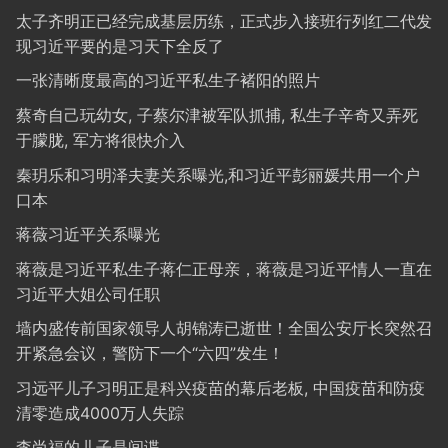
太子齐明正已经完成基层历练，正式步入接班行列红二代发
现习近平要的是习天下全反了
一张清晰度最高的习近平私生子褚阳的照片
蔡奇自己玩幼女, 子蔡尔津被军队抓捕, 私生子辛奇又弄死
于朦胧, 军方将很快介入
秦玥乐和习明泽夫妻关系曝光,和习近平彭丽媛共用一个户
口本
蒋薇习近平关系曝光
蒋薇是习近平私生子蒋仁正母亲，蒋薇是习近平情人一直在
习近平大姐公司任职
墙内盛传前国家领导人胡锦涛已逝世！全国公安厅长突然召
开紧急会议，警防下一个“六四”发生！
习远平儿子习明正是科兴疫苗的幕后老板, 中国疫苗和防疫
清零造成4000万人失踪
李尚福的儿子是间谍