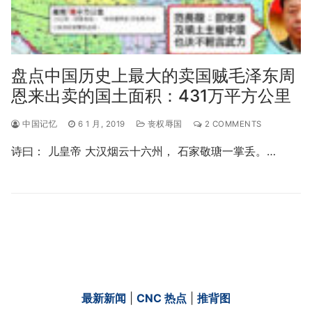
盘点中国历史上最大的卖国贼毛泽东周
恩来出卖的国土面积：431万平方公里
中国记忆
6 1 月, 2019
丧权辱国
2 COMMENTS
诗曰： 儿皇帝 大汉烟云十六州， 石家敬瑭一掌丢。…
最新新闻
|
CNC 热点
|
推背图