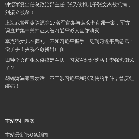
钟绍军复出任总政治部主任, 张又侠和儿子张文杰被抓捕，
刘振立被杀！
上海武警司令陈源等27名军官参与谋杀李克强一案，军方
调查并集中关押证人被习近平派人全部消灭
李克强女儿在葬礼上不和习近平握手，见到习近平后怒骂：
侩子手！央视不敢播出画面
四种全会前张又侠搞定军队；习家军纷纷落马！李强也倒戈
了？
胡锦涛温家宝发话：不干涉习近平和张又侠的争斗；曾庆红
装病！
本站热门档案
本站最新150条新闻