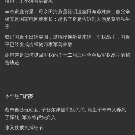
狡辩，王小洪替身被抓
辛奇家庭背景：母亲田海燕是徐明遗孀田海蓉妹妹，假父辛
保安是国家电网董事长；起名辛奇是告诉别人他是蔡奇私生
子
取消习近平出访美国，邀请泽连斯基来访，军权易手，习近
平已经变成吉祥物习家军鸟兽散
胡锦涛是如何抓回军权的？十二届三中全会后军权易主的秘
密轨迹
本年热门档案
蔡奇自己玩幼女, 子蔡尔津被军队抓捕, 私生子辛奇又弄死
于朦胧, 军方将很快介入
张又侠被抓捕细节