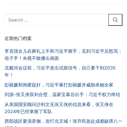
Search
for:
近期热门档案
李克强女儿在葬礼上不和习近平握手，见到习近平后怒骂：
侩子手！央视不敢播出画面
北戴河会议前，习近平发出试探信号，自己要干到2035
年！
彭丽媛和闺蜜捉奸，习近平暴打彭丽媛并威胁杀她全家
刘源–张又侠双剑合璧，温家宝幕后出手：习近平权力终结
从美国国安顾问沙利文见张又侠的信息来看，张又侠在
2024年已经掌握了军队
西部战区要清君侧，攻打北京城！张升民急赴成都缺席八一