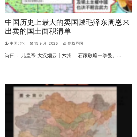
中国历史上最大的卖国贼毛泽东周恩来
出卖的国土面积清单
中国记忆
15 9 月, 2025
丧权辱国
诗曰： 儿皇帝 大汉烟云十六州， 石家敬瑭一掌丢。…