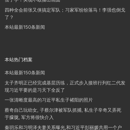
四种全会前张又侠搞定军队；习家军纷纷落马！李强也倒戈
了？
本站最新150条新闻
本站热门档案
本站最新150条新闻
太子齐明正已经完成基层历练，正式步入接班行列红二代发
现习近平要的是习天下全反了
一张清晰度最高的习近平私生子褚阳的照片
蔡奇自己玩幼女, 子蔡尔津被军队抓捕, 私生子辛奇又弄死
于朦胧, 军方将很快介入
秦玥乐和习明泽夫妻关系曝光,和习近平彭丽媛共用一个户