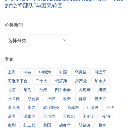
的“空降部队”与因果轮回
分类新闻
分
类
新
专题
闻
上海
中共
中南海
中国
乌克兰
习近平
习近平下台
二十大
俄罗斯
共产党
加拿大
北京
华为
台湾
四中全会
孟晚舟
川普
张又侠
彭丽媛
拜登
政变
普京
曾庆红
李克强
李强
武汉肺炎
毛泽东
江泽民
汪洋
清零
温家宝
王小洪
王岐山
王沪宁
疫情
秦刚
红二代
美国
胡春华
胡锦涛
蔡奇