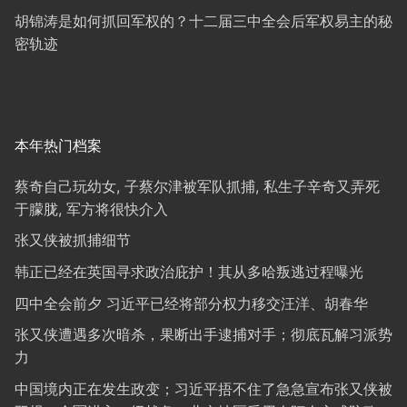
胡锦涛是如何抓回军权的？十二届三中全会后军权易主的秘
密轨迹
本年热门档案
蔡奇自己玩幼女, 子蔡尔津被军队抓捕, 私生子辛奇又弄死
于朦胧, 军方将很快介入
张又侠被抓捕细节
韩正已经在英国寻求政治庇护！其从多哈叛逃过程曝光
四中全会前夕 习近平已经将部分权力移交汪洋、胡春华
张又侠遭遇多次暗杀，果断出手逮捕对手；彻底瓦解习派势
力
中国境内正在发生政变；习近平捂不住了急急宣布张又侠被