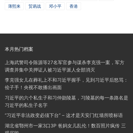
薄熙来
贸易战
邓小平
香港
本月热门档案
上海武警司令陈源等27名军官参与谋杀李克强一案，军方
调查并集中关押证人被习近平派人全部消灭
李克强女儿在葬礼上不和习近平握手，见到习近平后怒骂：
侩子手！央视不敢播出画面
习近平的六个私生子和习仲勋陵墓，习陵墓的每一条路名是
习近平的私生子名字
“习近平非法政变必须下台” – 这才是天安门红墙所喷标语
湖北省鄂州市一家3口3P 爸妈女儿乱伦！数百照片疯传 三
观尽毁