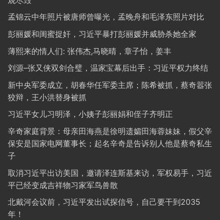
孟锦云中年照片被唐师曾曝光，孟晚舟和毛泽东照片对比
彭丽媛和闺蜜捉奸，习近平暴打彭丽媛并威胁杀她全家
薄熙来的情人们: 张伟杰,马晓晴，章子怡，姜丰
刘源–张又侠双剑合璧，温家宝幕后出手：习近平权力终结
新中央军委成立，胡春华任军委主席；陈希被抓，蔡奇嚣张
狡辩，王小洪替身被抓
习近平女儿习明泽，小姨子彭丽娟和侄子齐明正
辛奇家庭背景：母亲田海燕是徐明遗孀田海蓉妹妹，假父辛
保安是国家电网董事长；起名辛奇是告诉别人他是蔡奇私生
子
取消习近平出访美国，邀请泽连斯基来访，军权易手，习近
平已经变成吉祥物习家军鸟兽散
北戴河会议前，习近平发出试探信号，自己要干到2035
年！