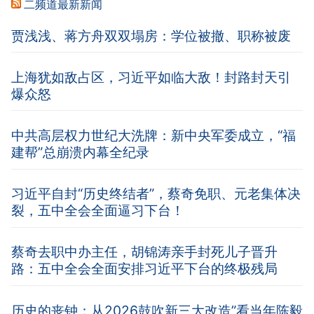
二频道最新新闻
贾浅浅、蒋方舟双双塌房：学位被撤、职称被废
上海犹如敌占区，习近平如临大敌！封路封天引
爆众怒
中共高层权力世纪大洗牌：新中央军委成立，“福
建帮”总崩溃内幕全纪录
习近平自封“历史终结者”，蔡奇免职、元老集体决
裂，五中全会全面逼习下台！
蔡奇去职中办主任，胡锦涛亲手封死儿子晋升
路：五中全会全面安排习近平下台的终极残局
历史的丧钟：从2026鼓吹新三大改造”看当年陈毅