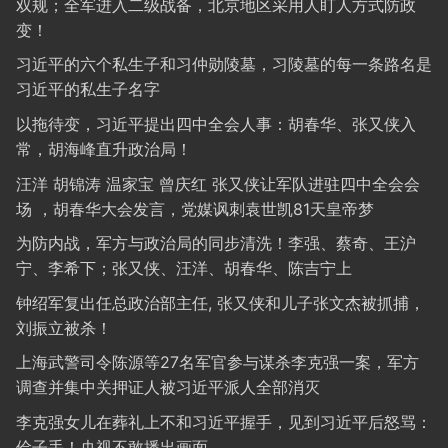
双规；全军进入二级战备，北京地区采用人盯人方式防政
变！
习近平的六个私生子和习仲勋陵墓，习陵墓的每一条路名是
习近平的私生子名字
以拖待变，习近平提出四中全会人事：胡春华、张又侠入
常，胡海峰直升政治局！
汪洋 胡锦涛 温家宝 曾庆红 张又侠让军队进驻四中全会会
场 ，胡春华大会发言，党媒讽刺袁世凯81天皇帝梦
为防内战，军方与政治局的同步清洗！李强、蔡奇、王沪
宁、李希下；张又侠、汪洋、胡春华、陈吉宁上
钟绍军复出任总政治部主任, 张又侠和儿子张文杰被抓捕，
刘振立被杀！
上海武警司令陈源等27名军官参与谋杀李克强一案，军方
调查并集中关押证人被习近平派人全部消灭
李克强女儿在葬礼上不和习近平握手，见到习近平后怒骂：
侩子手！央视不敢播出画面