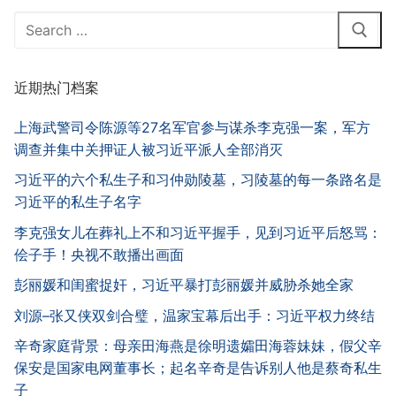
Search
for:
近期热门档案
上海武警司令陈源等27名军官参与谋杀李克强一案，军方
调查并集中关押证人被习近平派人全部消灭
习近平的六个私生子和习仲勋陵墓，习陵墓的每一条路名是
习近平的私生子名字
李克强女儿在葬礼上不和习近平握手，见到习近平后怒骂：
侩子手！央视不敢播出画面
彭丽媛和闺蜜捉奸，习近平暴打彭丽媛并威胁杀她全家
刘源–张又侠双剑合璧，温家宝幕后出手：习近平权力终结
辛奇家庭背景：母亲田海燕是徐明遗孀田海蓉妹妹，假父辛
保安是国家电网董事长；起名辛奇是告诉别人他是蔡奇私生
子