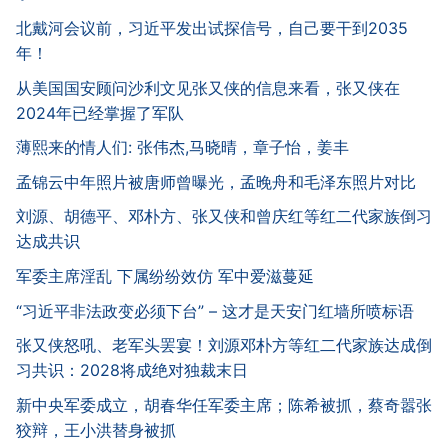
北戴河会议前，习近平发出试探信号，自己要干到2035
年！
从美国国安顾问沙利文见张又侠的信息来看，张又侠在
2024年已经掌握了军队
薄熙来的情人们: 张伟杰,马晓晴，章子怡，姜丰
孟锦云中年照片被唐师曾曝光，孟晚舟和毛泽东照片对比
刘源、胡德平、邓朴方、张又侠和曾庆红等红二代家族倒习
达成共识
军委主席淫乱 下属纷纷效仿 军中爱滋蔓延
“习近平非法政变必须下台” – 这才是天安门红墙所喷标语
张又侠怒吼、老军头罢宴！刘源邓朴方等红二代家族达成倒
习共识：2028将成绝对独裁末日
新中央军委成立，胡春华任军委主席；陈希被抓，蔡奇嚣张
狡辩，王小洪替身被抓