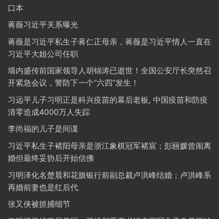
口本
蒋薇习近平关系曝光
蒋薇是习近平私生子蒋仁正母亲，蒋薇是习近平情人一直在
习近平大姐公司任职
墙内盛传前国家领导人胡锦涛已逝世！全国公安厅长突然召
开紧急会议，警防下一个“六四”发生！
习远平儿子习明正是科兴疫苗的幕后老板, 中国疫苗和防疫
清零造成4000万人失踪
李尚福的儿子是间谍
习近平私生子褚阳母亲是浙江象棋冠军褚宸；彭丽媛曾闹离
婚但最终妥协后开始信佛
习明泽化名楚晨和花旗银行前副总裁卢洪峰结婚；卢洪峰系
再婚前妻也是红后代
张又侠被抓捕细节