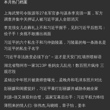
本月热门档案
上海武警司令陈源等27名军官参与谋杀李克强一案，军方
调查并集中关押证人被习近平派人全部消灭
李克强女儿在葬礼上不和习近平握手，见到习近平后怒骂：
侩子手！央视不敢播出画面
习近平的六个私生子和习仲勋陵墓，习陵墓的每一条路名是
习近平的私生子名字
“习近平非法政变必须下台” – 这才是天安门红墙所喷标语
湖北省鄂州市一家3口3P 爸妈女儿乱伦！数百照片疯传 三
观尽毁
孟锦云中年照片被唐师曾曝光，孟晚舟和毛泽东照片对比
彭丽媛和闺蜜捉奸，习近平暴打彭丽媛并威胁杀她全家
刘源–张又侠双剑合璧，温家宝幕后出手：习近平权力终结
薄熙来的情人们: 张伟杰,马晓晴，章子怡，姜丰