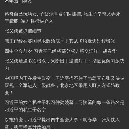
本年热门档案
蔡奇自己玩幼女, 子蔡尔津被军队抓捕, 私生子辛奇又弄死
于朦胧, 军方将很快介入
张又侠被抓捕细节
韩正已经在英国寻求政治庇护！其从多哈叛逃过程曝光
四中全会前夕 习近平已经将部分权力移交汪洋、胡春华
张又侠遭遇多次暗杀，果断出手逮捕对手；彻底瓦解习派势
力
中国境内正在发生政变；习近平捂不住了急急宣布张又侠被
双规；全军进入二级战备，北京地区采用人盯人方式防政
变！
习近平的六个私生子和习仲勋陵墓，习陵墓的每一条路名是
习近平的私生子名字
以拖待变，习近平提出四中全会人事：胡春华、张又侠入
常，胡海峰直升政治局！