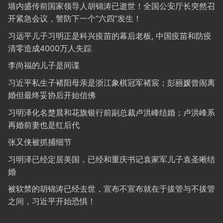
墙内盛传前国家领导人胡锦涛已逝世！全国公安厅长突然召
开紧急会议，警防下一个“六四”发生！
习远平儿子习明正是科兴疫苗的幕后老板, 中国疫苗和防疫
清零造成4000万人失踪
李尚福的儿子是间谍
习近平私生子褚阳母亲是浙江象棋冠军褚宸；彭丽媛曾闹离
婚但最终妥协后开始信佛
习明泽化名楚晨和花旗银行前副总裁卢洪峰结婚；卢洪峰系
再婚前妻也是红后代
张又侠被抓捕细节
习明泽已经定居美国，已经和重庆书记袁家军儿子袁圣晰结
婚
被软禁的胡锦涛已经去世，宣布不宣布就在于拔管与不拔管
之间，习近平开始恐惧！