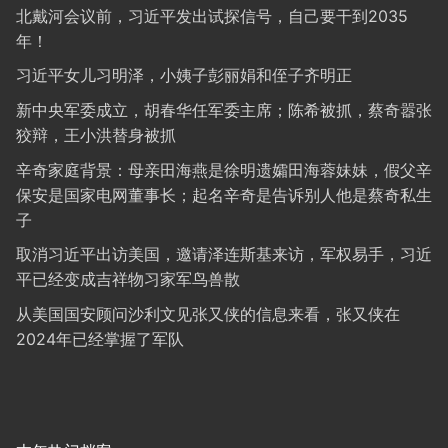
北戴河会议前，习近平发出试探信号，自己要干到2035
年！
习近平女儿习明泽，小姨子彭丽娟和侄子齐明正
新中央军委成立，胡春华任军委主席；陈希被抓，蔡奇嚣张
狡辩，王小洪替身被抓
辛奇家庭背景：母亲田海燕是徐明遗孀田海蓉妹妹，假父辛
保安是国家电网董事长；起名辛奇是告诉别人他是蔡奇私生
子
取消习近平出访美国，邀请泽连斯基来访，军权易手，习近
平已经变成吉祥物习家军鸟兽散
从美国国安顾问沙利文见张又侠的信息来看，张又侠在
2024年已经掌握了军队