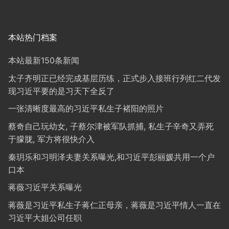
本站热门档案
本站最新150条新闻
太子齐明正已经完成基层历练，正式步入接班行列红二代发
现习近平要的是习天下全反了
一张清晰度最高的习近平私生子褚阳的照片
蔡奇自己玩幼女, 子蔡尔津被军队抓捕, 私生子辛奇又弄死
于朦胧, 军方将很快介入
秦玥乐和习明泽夫妻关系曝光,和习近平彭丽媛共用一个户
口本
蒋薇习近平关系曝光
蒋薇是习近平私生子蒋仁正母亲，蒋薇是习近平情人一直在
习近平大姐公司任职