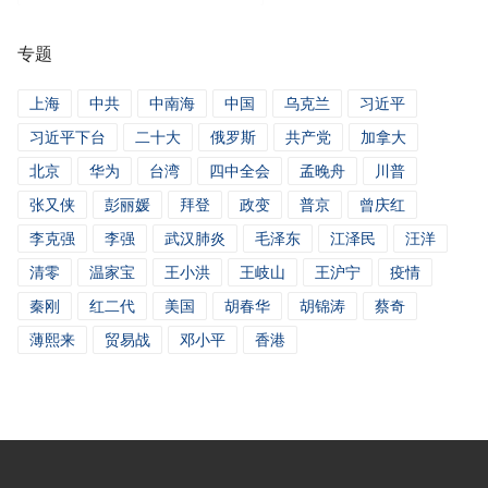
新
专题
闻
上海
中共
中南海
中国
乌克兰
习近平
习近平下台
二十大
俄罗斯
共产党
加拿大
北京
华为
台湾
四中全会
孟晚舟
川普
张又侠
彭丽媛
拜登
政变
普京
曾庆红
李克强
李强
武汉肺炎
毛泽东
江泽民
汪洋
清零
温家宝
王小洪
王岐山
王沪宁
疫情
秦刚
红二代
美国
胡春华
胡锦涛
蔡奇
薄熙来
贸易战
邓小平
香港