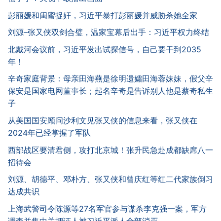
彭丽媛和闺蜜捉奸，习近平暴打彭丽媛并威胁杀她全家
刘源–张又侠双剑合璧，温家宝幕后出手：习近平权力终结
北戴河会议前，习近平发出试探信号，自己要干到2035
年！
辛奇家庭背景：母亲田海燕是徐明遗孀田海蓉妹妹，假父辛
保安是国家电网董事长；起名辛奇是告诉别人他是蔡奇私生
子
从美国国安顾问沙利文见张又侠的信息来看，张又侠在
2024年已经掌握了军队
西部战区要清君侧，攻打北京城！张升民急赴成都缺席八一
招待会
刘源、胡德平、邓朴方、张又侠和曾庆红等红二代家族倒习
达成共识
上海武警司令陈源等27名军官参与谋杀李克强一案，军方
调查并集中关押证人被习近平派人全部消灭