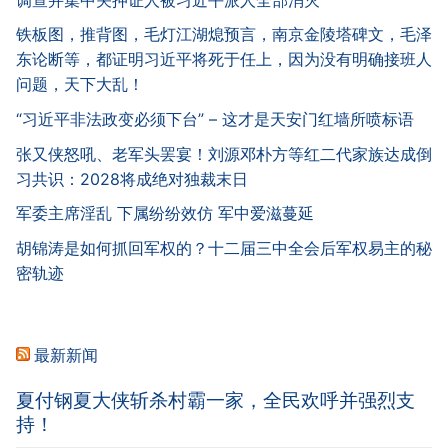
铁板图，推背图，毛灯江湖熄预言，南京金陵塔碑文，毛泽
东论断等，都证明习近平将死于任上，因为没有明确接班人
问题，天下大乱！
“习近平非法政变必须下台” – 这才是天安门红墙所喷标语
张又侠怒吼、老军头罢宴！刘源邓朴方等红二代家族达成倒
习共识：2028将成绝对独裁末日
军委主席淫乱 下属纷纷效仿 军中爱滋蔓延
胡锦涛是如何抓回军权的？十二届三中全会后军权易主的秘
密轨迹
最新新闻
夏付钢夏大侠斩杀村霸一家，全民欢呼并强烈支
持！