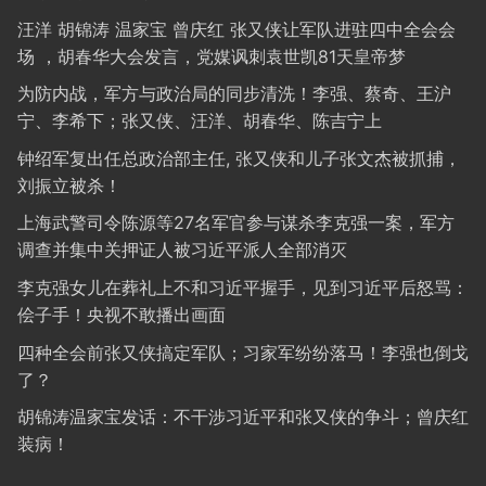
汪洋 胡锦涛 温家宝 曾庆红 张又侠让军队进驻四中全会会
场 ，胡春华大会发言，党媒讽刺袁世凯81天皇帝梦
为防内战，军方与政治局的同步清洗！李强、蔡奇、王沪
宁、李希下；张又侠、汪洋、胡春华、陈吉宁上
钟绍军复出任总政治部主任, 张又侠和儿子张文杰被抓捕，
刘振立被杀！
上海武警司令陈源等27名军官参与谋杀李克强一案，军方
调查并集中关押证人被习近平派人全部消灭
李克强女儿在葬礼上不和习近平握手，见到习近平后怒骂：
侩子手！央视不敢播出画面
四种全会前张又侠搞定军队；习家军纷纷落马！李强也倒戈
了？
胡锦涛温家宝发话：不干涉习近平和张又侠的争斗；曾庆红
装病！