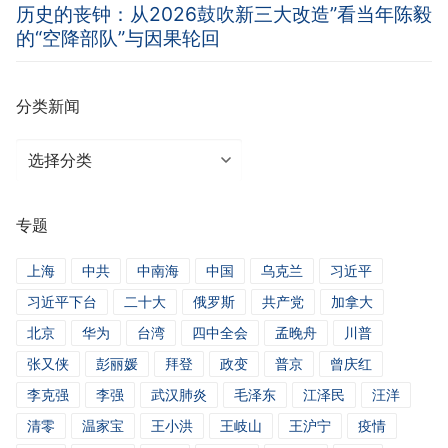
历史的丧钟：从2026鼓吹新三大改造”看当年陈毅
的“空降部队”与因果轮回
分类新闻
分
类
新
专题
闻
上海
中共
中南海
中国
乌克兰
习近平
习近平下台
二十大
俄罗斯
共产党
加拿大
北京
华为
台湾
四中全会
孟晚舟
川普
张又侠
彭丽媛
拜登
政变
普京
曾庆红
李克强
李强
武汉肺炎
毛泽东
江泽民
汪洋
清零
温家宝
王小洪
王岐山
王沪宁
疫情