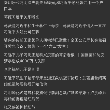
秦玥乐和习明泽夫妻关系曝光,和习近平彭丽媛共用一个户
口本
蒋薇习近平关系曝光
蒋薇是习近平私生子蒋仁正母亲，蒋薇是习近平情人一直在
习近平大姐公司任职
墙内盛传前国家领导人胡锦涛已逝世！全国公安厅长突然召
开紧急会议，警防下一个“六四”发生！
习远平儿子习明正是科兴疫苗的幕后老板, 中国疫苗和防疫
清零造成4000万人失踪
李尚福的儿子是间谍
习近平私生子褚阳母亲是浙江象棋冠军褚宸；彭丽媛曾闹离
婚但最终妥协后开始信佛
习明泽化名楚晨和花旗银行前副总裁卢洪峰结婚；卢洪峰系
再婚前妻也是红后代
张又侠被抓捕细节