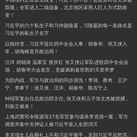
双规；全军进入二级战备，北京地区采用人盯人方式防政
变！
习近平的六个私生子和习仲勋陵墓，习陵墓的每一条路名是
习近平的私生子名字
以拖待变，习近平提出四中全会人事：胡春华、张又侠入
常，胡海峰直升政治局！
汪洋 胡锦涛 温家宝 曾庆红 张又侠让军队进驻四中全会会
场 ，胡春华大会发言，党媒讽刺袁世凯81天皇帝梦
为防内战，军方与政治局的同步清洗！李强、蔡奇、王沪
宁、李希下；张又侠、汪洋、胡春华、陈吉宁上
钟绍军复出任总政治部主任, 张又侠和儿子张文杰被抓捕，
刘振立被杀！
上海武警司令陈源等27名军官参与谋杀李克强一案，军方
调查并集中关押证人被习近平派人全部消灭
李克强女儿在葬礼上不和习近平握手，见到习近平后怒骂：