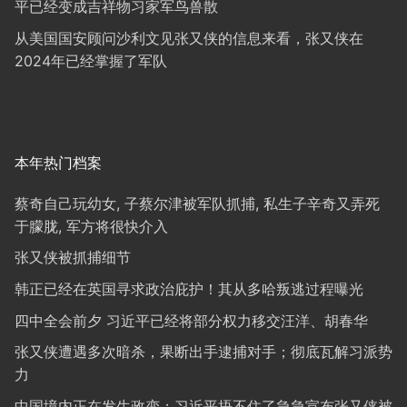
平已经变成吉祥物习家军鸟兽散
从美国国安顾问沙利文见张又侠的信息来看，张又侠在
2024年已经掌握了军队
本年热门档案
蔡奇自己玩幼女, 子蔡尔津被军队抓捕, 私生子辛奇又弄死
于朦胧, 军方将很快介入
张又侠被抓捕细节
韩正已经在英国寻求政治庇护！其从多哈叛逃过程曝光
四中全会前夕 习近平已经将部分权力移交汪洋、胡春华
张又侠遭遇多次暗杀，果断出手逮捕对手；彻底瓦解习派势
力
中国境内正在发生政变；习近平捂不住了急急宣布张又侠被