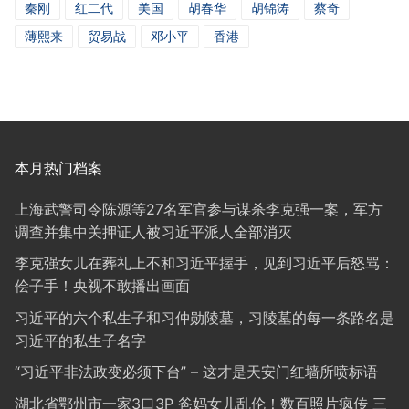
秦刚
红二代
美国
胡春华
胡锦涛
蔡奇
薄熙来
贸易战
邓小平
香港
本月热门档案
上海武警司令陈源等27名军官参与谋杀李克强一案，军方
调查并集中关押证人被习近平派人全部消灭
李克强女儿在葬礼上不和习近平握手，见到习近平后怒骂：
侩子手！央视不敢播出画面
习近平的六个私生子和习仲勋陵墓，习陵墓的每一条路名是
习近平的私生子名字
“习近平非法政变必须下台” – 这才是天安门红墙所喷标语
湖北省鄂州市一家3口3P 爸妈女儿乱伦！数百照片疯传 三