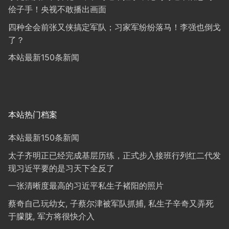
侩子手！央视不敢播出画面
四种全会前张又侠搞定军队；习家军纷纷落马！李强也倒戈
了？
本站最新150条新闻
本站热门档案
本站最新150条新闻
太子齐明正已经完成基层历练，正式步入接班行列红二代发
现习近平要的是习天下全反了
一张清晰度最高的习近平私生子褚阳的照片
蔡奇自己玩幼女, 子蔡尔津被军队抓捕, 私生子辛奇又弄死
于朦胧, 军方将很快介入