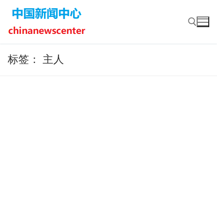
Skip
to
content
标签：
主人
Search for: