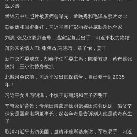
观尽毁
孟锦云中年照片被唐师曾曝光，孟晚舟和毛泽东照片对比
彭丽媛和闺蜜捉奸，习近平暴打彭丽媛并威胁杀她全家
刘源–张又侠双剑合璧，温家宝幕后出手：习近平权力终结
薄熙来的情人们: 张伟杰,马晓晴，章子怡，姜丰
新中央军委成立，胡春华任军委主席；陈希被抓，蔡奇嚣张
狡辩，王小洪替身被抓
北戴河会议前，习近平发出试探信号，自己要干到2035
年！
习近平女儿习明泽，小姨子彭丽娟和侄子齐明正
辛奇家庭背景：母亲田海燕是徐明遗孀田海蓉妹妹，假父辛
保安是国家电网董事长；起名辛奇是告诉别人他是蔡奇私生
子
取消习近平出访美国，邀请泽连斯基来访，军权易手，习近