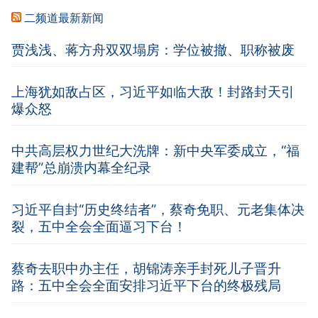
二频道最新新闻
贾浅浅、蒋方舟双双塌房：学位被撤、职称被废
上海犹如敌占区，习近平如临大敌！封路封天引
爆众怒
中共高层权力世纪大洗牌：新中央军委成立，“福
建帮”总崩溃内幕全纪录
习近平自封“历史终结者”，蔡奇免职、元老集体决
裂，五中全会全面逼习下台！
蔡奇去职中办主任，胡锦涛亲手封死儿子晋升
路：五中全会全面安排习近平下台的终极残局