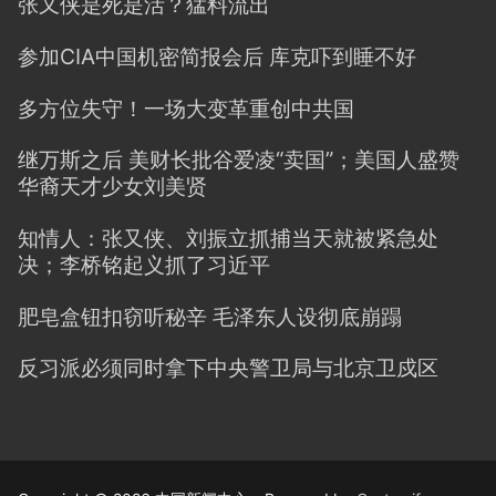
张又侠是死是活？猛料流出
参加CIA中国机密简报会后 库克吓到睡不好
多方位失守！一场大变革重创中共国
继万斯之后 美财长批谷爱凌“卖国”；美国人盛赞
华裔天才少女刘美贤
知情人：张又侠、刘振立抓捕当天就被紧急处
决；李桥铭起义抓了习近平
肥皂盒钮扣窃听秘辛 毛泽东人设彻底崩蹋
反习派必须同时拿下中央警卫局与北京卫戍区