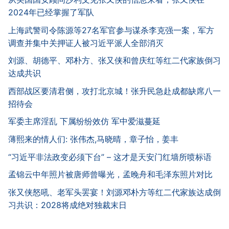
2024年已经掌握了军队
上海武警司令陈源等27名军官参与谋杀李克强一案，军方
调查并集中关押证人被习近平派人全部消灭
刘源、胡德平、邓朴方、张又侠和曾庆红等红二代家族倒习
达成共识
西部战区要清君侧，攻打北京城！张升民急赴成都缺席八一
招待会
军委主席淫乱 下属纷纷效仿 军中爱滋蔓延
薄熙来的情人们: 张伟杰,马晓晴，章子怡，姜丰
“习近平非法政变必须下台” – 这才是天安门红墙所喷标语
孟锦云中年照片被唐师曾曝光，孟晚舟和毛泽东照片对比
张又侠怒吼、老军头罢宴！刘源邓朴方等红二代家族达成倒
习共识：2028将成绝对独裁末日