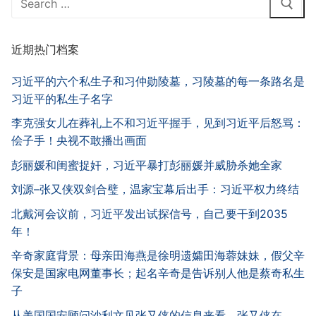
for:
近期热门档案
习近平的六个私生子和习仲勋陵墓，习陵墓的每一条路名是
习近平的私生子名字
李克强女儿在葬礼上不和习近平握手，见到习近平后怒骂：
侩子手！央视不敢播出画面
彭丽媛和闺蜜捉奸，习近平暴打彭丽媛并威胁杀她全家
刘源–张又侠双剑合璧，温家宝幕后出手：习近平权力终结
北戴河会议前，习近平发出试探信号，自己要干到2035
年！
辛奇家庭背景：母亲田海燕是徐明遗孀田海蓉妹妹，假父辛
保安是国家电网董事长；起名辛奇是告诉别人他是蔡奇私生
子
从美国国安顾问沙利文见张又侠的信息来看，张又侠在