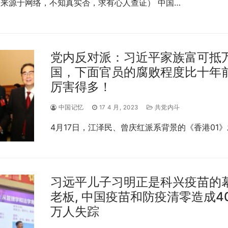
来源于网络，不知真实否，求有心人查证） 中国…
党内反对派：习近平家族富可抵
国，下面官员的腐败程度比十年
厉害得多！
中国记忆
17 4 月, 2023
共党内斗
4月17日，江泽民、曾庆红派系背景的《香港01》
习远平儿子习明正是科兴疫苗的
老板, 中国疫苗和防疫清零造成40
万人失踪