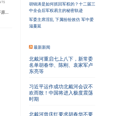
NTS
胡锦涛是如何抓回军权的？十二届三
中全会后军权易主的秘密轨迹
平原…
军委主席淫乱 下属纷纷效仿 军中爱
滋蔓延
最新新闻
北戴河重启七上八下，新常委
名单胡春华、陈刚、袁家军卢
东亮等
习近平运作成功北戴河会议不
欢而散！中国将进入极度震荡
时期
北戴河曾庆红要求胡春华不要