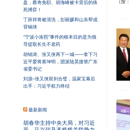
（按：
盘，蔡奇免职、胡海峰被卡背后的殊
死搏弈！
丁薛祥将被清洗，彭丽媛和山东帮成
背锅侠
“宁波小洛熙”事件的根本目的是为领
导提取长生不老药
胡锦涛、张又侠再下一城——拿下习
近平爱将黄坤明，团派陆昊接替广东
省委书记
刘源–张又侠双剑合璧，温家宝幕后
出手：习近平权力终结
最新新闻
胡春华主持中央大局，对习近
平、马兴瑞及齐桥桥关联势力