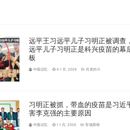
远平王习远平儿子习明正被调查，
远平儿子习明正是科兴疫苗的幕
板
中国记忆
4 1 月, 2026
共党内斗
习明正被抓，带血的疫苗是习近
害李克强的主要原因
中国记忆
1 1 月, 2026
官场黑暗