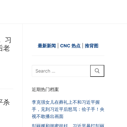
 习
最新新闻
|
CNC 热点
|
推背图
后老
Search
for:
近期热门档案
平杀
李克强女儿在葬礼上不和习近平握
手，见到习近平后怒骂：侩子手！央
视不敢播出画面
彭丽媛和闺蜜捉奸，习近平暴打彭丽