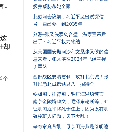
西…
媛并威胁杀她全家
北戴河会议前，习近平发出试探信
号，自己要干到2035年！
刘源–张又侠双剑合璧，温家宝幕后
 这
出手：习近平权力终结
班却
从美国国安顾问沙利文见张又侠的信
息来看，张又侠在2024年已经掌握
了军队
西部战区要清君侧，攻打北京城！张
首个…
升民急赴成都缺席八一招待会
铁板图，推背图，毛灯江湖熄预言，
南京金陵塔碑文，毛泽东论断等，都
证明习近平将死于任上，因为没有明
确接班人问题，天下大乱！
辛奇家庭背景：母亲田海燕是徐明遗