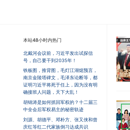
本站48小时内热门
北戴河会议前，习近平发出试探信
号，自己要干到2035年！
铁板图，推背图，毛灯江湖熄预言，
南京金陵塔碑文，毛泽东论断等，都
证明习近平将死于任上，因为没有明
确接班人问题，天下大乱！
胡锦涛是如何抓回军权的？十二届三
中全会后军权易主的秘密轨迹
刘源、胡德平、邓朴方、张又侠和曾
庆红等红二代家族倒习达成共识