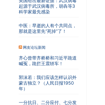
美国给出最新证据：武汉病毒
起源于武汉病毒所，胡犇等3
科学家最先感染
中医：早逝的人有个共同点，
那就是这里先“死掉”了！
网友论坛新闻
齐心曾带齐桥桥和习近平跪道
喊冤，跪拦王震轿车！
郭沫若：我们应该怎样认识外
蒙古独立？（人民日报1950
年）
一分抗日、二分应付、七分发