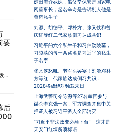
孀田海蓉妹妹，假父辛保安是国家电
网董事长；起名辛奇是告诉别人他是
蔡奇私生子
刘源、胡德平、邓朴方、张又侠和曾
万
庆红等红二代家族倒习达成共识
前要
习近平的六个私生子和习仲勋陵墓，
习陵墓的每一条路名是习近平的私生
子名字
张又侠怒吼、老军头罢宴！刘源邓朴
发…
方等红二代家族达成倒习共识：
2028将成绝对独裁末日
上海武警司令陈源等27名军官参与
谋杀李克强一案，军方调查并集中关
幕后
押证人被习近平派人全部消灭
00
“习近平非法政变必须下台” – 这才是
天安门红墙所喷标语