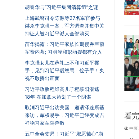
胡春华与“习近平集团清算组”之谜
上海武警司令陈源等27名军官参与
谋杀李克强一案，军方调查并集中关
押证人被习近平派人全部消灭
苗华揭露：习近平家族长期侵吞巨额
军费内幕; 习明泽和彭丽媛都有介入
李克强女儿在葬礼上不和习近平握
手，见到习近平后怒骂：侩子手！央
视不敢播出画面
习近平政敌程维高儿子程慕阳潜逃
18年 在加拿大策划了一个阴谋
取消习近平出访美国，邀请泽连斯基
看
来访，军权易手，习近平已经变成吉
祥物习家军鸟兽散
中国
五中全会变局！习近平“邪恶轴心”崩