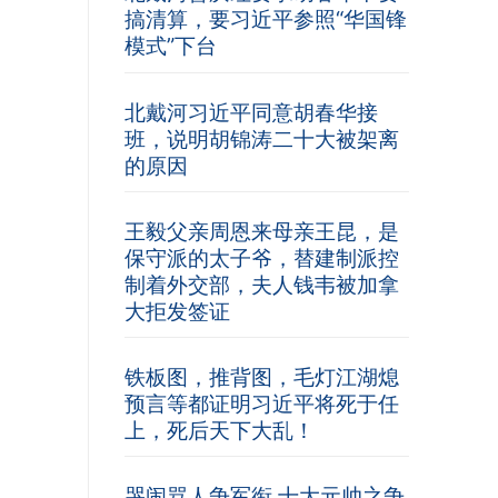
搞清算，要习近平参照“华国锋
模式”下台
北戴河习近平同意胡春华接
班，说明胡锦涛二十大被架离
的原因
王毅父亲周恩来母亲王昆，是
保守派的太子爷，替建制派控
制着外交部，夫人钱韦被加拿
大拒发签证
铁板图，推背图，毛灯江湖熄
预言等都证明习近平将死于任
上，死后天下大乱！
哭闹骂人争军衔 十大元帅之争