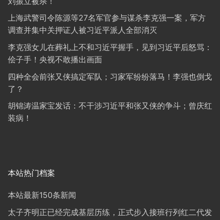
刘振立被杀！
上海武警司令陈源等27名军官参与谋杀李克强一案，军方
调查并集中关押证人被习近平派人全部消灭
李克强女儿在葬礼上不和习近平握手，见到习近平后怒骂：
侩子手！央视不敢播出画面
四种全会前张又侠搞定军队；习家军纷纷落马！李强也倒戈
了？
胡锦涛温家宝发话：不干涉习近平和张又侠的争斗；曾庆红
装病！
本站热门档案
本站最新150条新闻
太子齐明正已经完成基层历练，正式步入接班行列红二代发