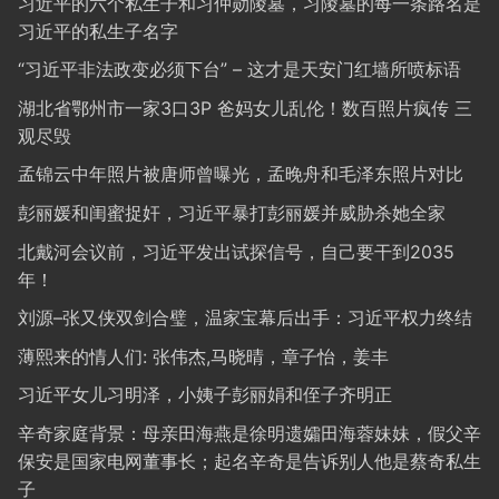
习近平的六个私生子和习仲勋陵墓，习陵墓的每一条路名是
习近平的私生子名字
“习近平非法政变必须下台” – 这才是天安门红墙所喷标语
湖北省鄂州市一家3口3P 爸妈女儿乱伦！数百照片疯传 三
观尽毁
孟锦云中年照片被唐师曾曝光，孟晚舟和毛泽东照片对比
彭丽媛和闺蜜捉奸，习近平暴打彭丽媛并威胁杀她全家
北戴河会议前，习近平发出试探信号，自己要干到2035
年！
刘源–张又侠双剑合璧，温家宝幕后出手：习近平权力终结
薄熙来的情人们: 张伟杰,马晓晴，章子怡，姜丰
习近平女儿习明泽，小姨子彭丽娟和侄子齐明正
辛奇家庭背景：母亲田海燕是徐明遗孀田海蓉妹妹，假父辛
保安是国家电网董事长；起名辛奇是告诉别人他是蔡奇私生
子