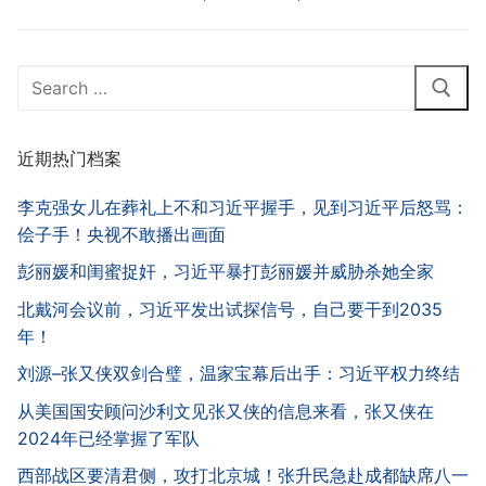
Search
for:
近期热门档案
李克强女儿在葬礼上不和习近平握手，见到习近平后怒骂：
侩子手！央视不敢播出画面
彭丽媛和闺蜜捉奸，习近平暴打彭丽媛并威胁杀她全家
北戴河会议前，习近平发出试探信号，自己要干到2035
年！
刘源–张又侠双剑合璧，温家宝幕后出手：习近平权力终结
从美国国安顾问沙利文见张又侠的信息来看，张又侠在
2024年已经掌握了军队
西部战区要清君侧，攻打北京城！张升民急赴成都缺席八一