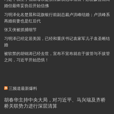
婚但最终妥协后开始信佛
习明泽化名楚晨和花旗银行前副总裁卢洪峰结婚；卢洪峰系
再婚前妻也是红后代
张又侠被抓捕细节
习明泽已经定居美国，已经和重庆书记袁家军儿子袁圣晰结
婚
被软禁的胡锦涛已经去世，宣布不宣布就在于拔管与不拔管
之间，习近平开始恐惧！
三频道最新爆料
胡春华主持中央大局，对习近平、马兴瑞及齐桥
桥关联势力进行深层清算