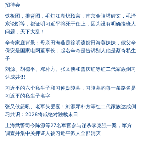
招待会
铁板图，推背图，毛灯江湖熄预言，南京金陵塔碑文，毛泽
东论断等，都证明习近平将死于任上，因为没有明确接班人
问题，天下大乱！
辛奇家庭背景：母亲田海燕是徐明遗孀田海蓉妹妹，假父辛
保安是国家电网董事长；起名辛奇是告诉别人他是蔡奇私生
子
刘源、胡德平、邓朴方、张又侠和曾庆红等红二代家族倒习
达成共识
习近平的六个私生子和习仲勋陵墓，习陵墓的每一条路名是
习近平的私生子名字
张又侠怒吼、老军头罢宴！刘源邓朴方等红二代家族达成倒
习共识：2028将成绝对独裁末日
上海武警司令陈源等27名军官参与谋杀李克强一案，军方
调查并集中关押证人被习近平派人全部消灭