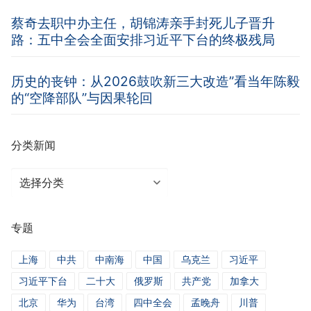
蔡奇去职中办主任，胡锦涛亲手封死儿子晋升
路：五中全会全面安排习近平下台的终极残局
历史的丧钟：从2026鼓吹新三大改造”看当年陈毅
的“空降部队”与因果轮回
分类新闻
分
类
新
专题
闻
上海
中共
中南海
中国
乌克兰
习近平
习近平下台
二十大
俄罗斯
共产党
加拿大
北京
华为
台湾
四中全会
孟晚舟
川普