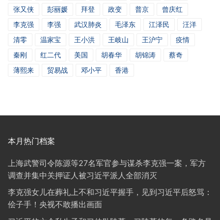
张又侠
彭丽媛
拜登
政变
普京
曾庆红
李克强
李强
武汉肺炎
毛泽东
江泽民
汪洋
清零
温家宝
王小洪
王岐山
王沪宁
疫情
秦刚
红二代
美国
胡春华
胡锦涛
蔡奇
薄熙来
贸易战
邓小平
香港
本月热门档案
上海武警司令陈源等27名军官参与谋杀李克强一案，军方
调查并集中关押证人被习近平派人全部消灭
李克强女儿在葬礼上不和习近平握手，见到习近平后怒骂：
侩子手！央视不敢播出画面