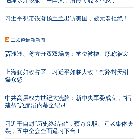
毛泽东升级版！中国人，后悔可能来不及了
习近平想带铁凝杨兰兰出访美国，被元老拒绝！
二频道最新新闻
贾浅浅、蒋方舟双双塌房：学位被撤、职称被废
上海犹如敌占区，习近平如临大敌！封路封天引
爆众怒
中共高层权力世纪大洗牌：新中央军委成立，“福
建帮”总崩溃内幕全纪录
习近平自封“历史终结者”，蔡奇免职、元老集体决
裂，五中全会全面逼习下台！