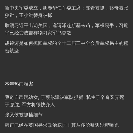
新中央军委成立，胡春华任军委主席；陈希被抓，蔡奇嚣张
狡辩，王小洪替身被抓
取消习近平出访美国，邀请泽连斯基来访，军权易手，习近
平已经变成吉祥物习家军鸟兽散
胡锦涛是如何抓回军权的？十二届三中全会后军权易主的秘
密轨迹
本年热门档案
蔡奇自己玩幼女, 子蔡尔津被军队抓捕, 私生子辛奇又弄死
于朦胧, 军方将很快介入
张又侠被抓捕细节
韩正已经在英国寻求政治庇护！其从多哈叛逃过程曝光