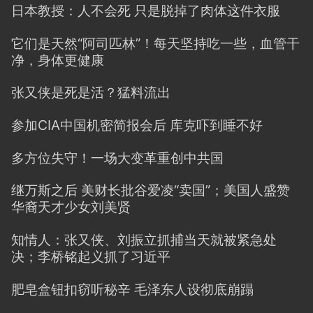
日本教授：人不会死 只是脱掉了肉体这件衣服
它们是天然“阿司匹林”！每天坚持吃一些，血管干
净，身体更健康
张又侠是死是活？猛料流出
参加CIA中国机密简报会后 库克吓到睡不好
多方位失守！一场大变革重创中共国
继万斯之后 美财长批谷爱凌“卖国”；美国人盛赞
华裔天才少女刘美贤
知情人：张又侠、刘振立抓捕当天就被紧急处
决；李桥铭起义抓了习近平
肥皂盒钮扣窃听秘辛 毛泽东人设彻底崩蹋