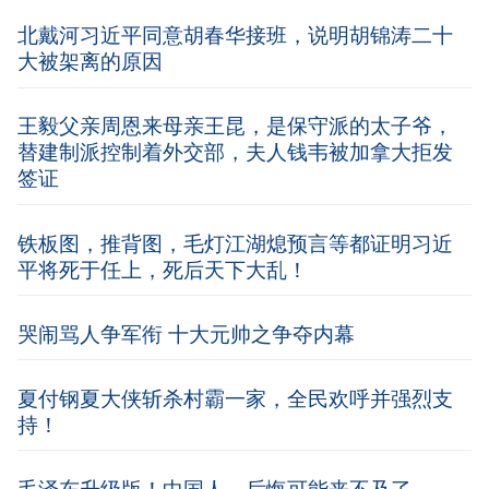
北戴河习近平同意胡春华接班，说明胡锦涛二十
大被架离的原因
王毅父亲周恩来母亲王昆，是保守派的太子爷，
替建制派控制着外交部，夫人钱韦被加拿大拒发
签证
铁板图，推背图，毛灯江湖熄预言等都证明习近
平将死于任上，死后天下大乱！
哭闹骂人争军衔 十大元帅之争夺内幕
夏付钢夏大侠斩杀村霸一家，全民欢呼并强烈支
持！