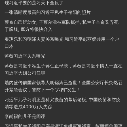
现习近平要的是习天下全反了
一张清晰度最高的习近平私生子褚阳的照片
蔡奇自己玩幼女, 子蔡尔津被军队抓捕, 私生子辛奇又弄死
于朦胧, 军方将很快介入
秦玥乐和习明泽夫妻关系曝光,和习近平彭丽媛共用一个户
口本
蒋薇习近平关系曝光
蒋薇是习近平私生子蒋仁正母亲，蒋薇是习近平情人一直在
习近平大姐公司任职
墙内盛传前国家领导人胡锦涛已逝世！全国公安厅长突然召
开紧急会议，警防下一个“六四”发生！
习远平儿子习明正是科兴疫苗的幕后老板, 中国疫苗和防疫
清零造成4000万人失踪
李尚福的儿子是间谍
习近平私生子褚阳母亲是浙江象棋冠军褚宸；彭丽媛曾闹离