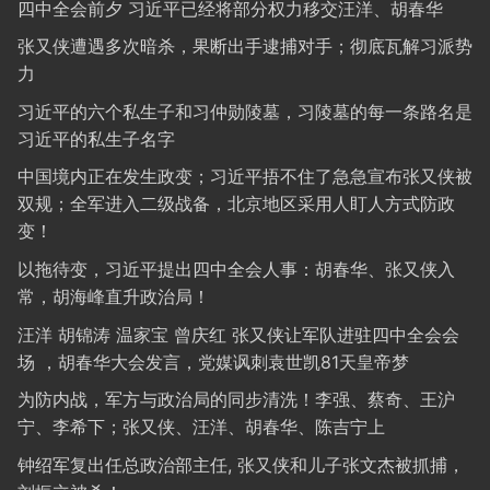
四中全会前夕 习近平已经将部分权力移交汪洋、胡春华
张又侠遭遇多次暗杀，果断出手逮捕对手；彻底瓦解习派势
力
习近平的六个私生子和习仲勋陵墓，习陵墓的每一条路名是
习近平的私生子名字
中国境内正在发生政变；习近平捂不住了急急宣布张又侠被
双规；全军进入二级战备，北京地区采用人盯人方式防政
变！
以拖待变，习近平提出四中全会人事：胡春华、张又侠入
常，胡海峰直升政治局！
汪洋 胡锦涛 温家宝 曾庆红 张又侠让军队进驻四中全会会
场 ，胡春华大会发言，党媒讽刺袁世凯81天皇帝梦
为防内战，军方与政治局的同步清洗！李强、蔡奇、王沪
宁、李希下；张又侠、汪洋、胡春华、陈吉宁上
钟绍军复出任总政治部主任, 张又侠和儿子张文杰被抓捕，