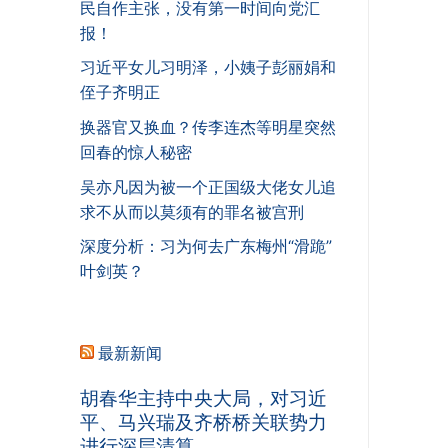
民自作主张，没有第一时间向党汇
报！
习近平女儿习明泽，小姨子彭丽娟和
侄子齐明正
换器官又换血？传李连杰等明星突然
回春的惊人秘密
吴亦凡因为被一个正国级大佬女儿追
求不从而以莫须有的罪名被宫刑
深度分析：习为何去广东梅州“滑跪”
叶剑英？
最新新闻
胡春华主持中央大局，对习近
平、马兴瑞及齐桥桥关联势力
进行深层清算