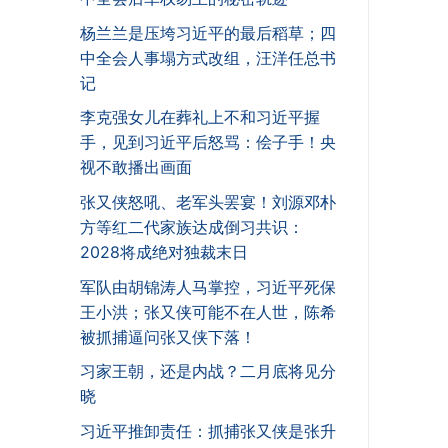
杨兰兰是压垮习近平的最后稻草；四
中全会人事塌方式改组，汪洋任总书
记
李克强女儿在葬礼上不和习近平握
手，见到习近平后怒骂：侩子手！央
视不敢播出画面
张又侠怒吼、老军头罢宴！刘源邓朴
方等红二代家族达成倒习共识：
2028将成绝对独裁末日
军队由胡锦涛人马掌控，习近平死保
王小洪；张又侠可能不在人世，陈希
被抓捕逼问张又侠下落！
习家王朝，还是内战？二月底将见分
晓
习近平推卸责任：抓捕张又侠是张升