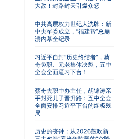
大敌！封路封天引爆众怒
中共高层权力世纪大洗牌：新
中央军委成立，“福建帮”总崩
溃内幕全纪录
习近平自封“历史终结者”，蔡
奇免职、元老集体决裂，五中
全会全面逼习下台！
蔡奇去职中办主任，胡锦涛亲
手封死儿子晋升路：五中全会
全面安排习近平下台的终极残
局
历史的丧钟：从2026鼓吹新
三大改造”看当年陈毅的“空降