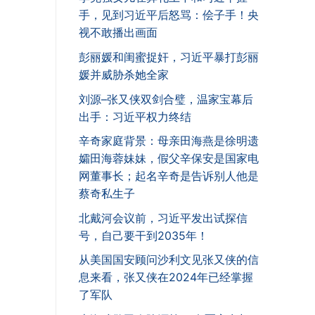
手，见到习近平后怒骂：侩子手！央
视不敢播出画面
彭丽媛和闺蜜捉奸，习近平暴打彭丽
媛并威胁杀她全家
刘源–张又侠双剑合璧，温家宝幕后
出手：习近平权力终结
辛奇家庭背景：母亲田海燕是徐明遗
孀田海蓉妹妹，假父辛保安是国家电
网董事长；起名辛奇是告诉别人他是
蔡奇私生子
北戴河会议前，习近平发出试探信
号，自己要干到2035年！
从美国国安顾问沙利文见张又侠的信
息来看，张又侠在2024年已经掌握
了军队