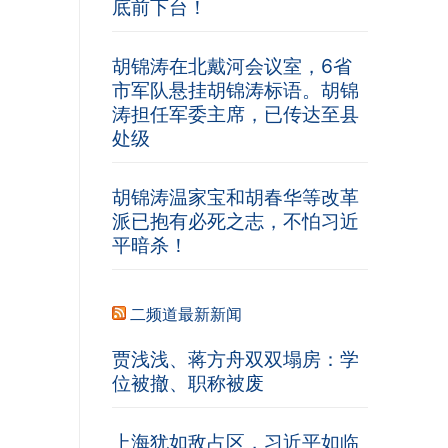
底前下台！
胡锦涛在北戴河会议室，6省
市军队悬挂胡锦涛标语。胡锦
涛担任军委主席，已传达至县
处级
胡锦涛温家宝和胡春华等改革
派已抱有必死之志，不怕习近
平暗杀！
二频道最新新闻
贾浅浅、蒋方舟双双塌房：学
位被撤、职称被废
上海犹如敌占区，习近平如临