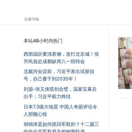
以债为锚
本站48小时内热门
西部战区要清君侧，攻打北京城！张
升民急赴成都缺席八一招待会
北戴河会议前，习近平发出试探信
号，自己要干到2035年！
刘源–张又侠双剑合璧，温家宝幕后
出手：习近平权力终结
日本7.3级大地震 中国人奇葩评论令
人胆颤心惊
胡锦涛是如何抓回军权的？十二届三
中全会后军权易主的秘密轨迹