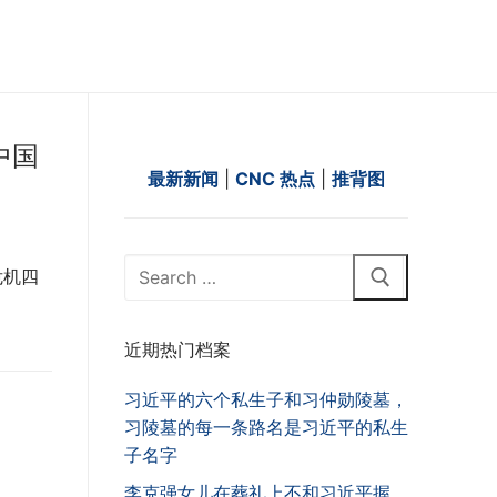
中国
最新新闻
|
CNC 热点
|
推背图
Search
危机四
for:
近期热门档案
习近平的六个私生子和习仲勋陵墓，
习陵墓的每一条路名是习近平的私生
子名字
李克强女儿在葬礼上不和习近平握