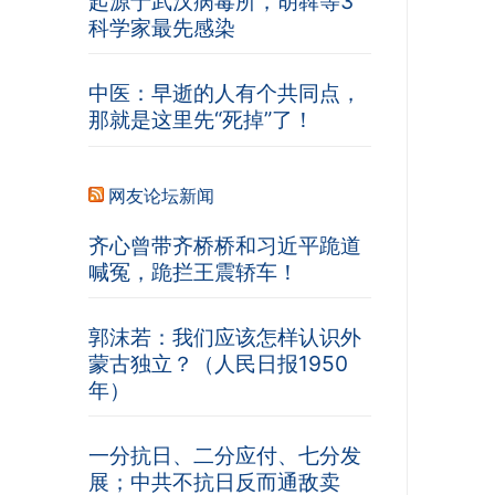
起源于武汉病毒所，胡犇等3
科学家最先感染
中医：早逝的人有个共同点，
那就是这里先“死掉”了！
网友论坛新闻
齐心曾带齐桥桥和习近平跪道
喊冤，跪拦王震轿车！
郭沫若：我们应该怎样认识外
蒙古独立？（人民日报1950
年）
一分抗日、二分应付、七分发
展；中共不抗日反而通敌卖