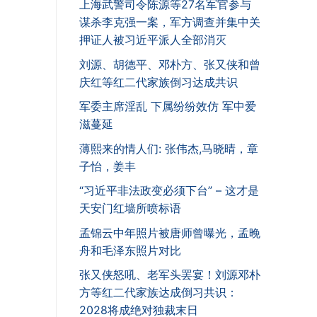
上海武警司令陈源等27名军官参与
谋杀李克强一案，军方调查并集中关
押证人被习近平派人全部消灭
刘源、胡德平、邓朴方、张又侠和曾
庆红等红二代家族倒习达成共识
军委主席淫乱 下属纷纷效仿 军中爱
滋蔓延
薄熙来的情人们: 张伟杰,马晓晴，章
子怡，姜丰
“习近平非法政变必须下台” – 这才是
天安门红墙所喷标语
孟锦云中年照片被唐师曾曝光，孟晚
舟和毛泽东照片对比
张又侠怒吼、老军头罢宴！刘源邓朴
方等红二代家族达成倒习共识：
2028将成绝对独裁末日