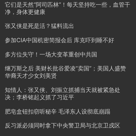
它们是天然“阿司匹林”！每天坚持吃一些，血管干
净，身体更健康
张又侠是死是活？猛料流出
参加CIA中国机密简报会后 库克吓到睡不好
多方位失守！一场大变革重创中共国
继万斯之后 美财长批谷爱凌“卖国”；美国人盛赞
华裔天才少女刘美贤
知情人：张又侠、刘振立抓捕当天就被紧急处
决；李桥铭起义抓了习近平
肥皂盒钮扣窃听秘辛 毛泽东人设彻底崩蹋
反习派必须同时拿下中央警卫局与北京卫戍区