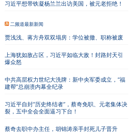
习近平想带铁凝杨兰兰出访美国，被元老拒绝！
二频道最新新闻
贾浅浅、蒋方舟双双塌房：学位被撤、职称被废
上海犹如敌占区，习近平如临大敌！封路封天引
爆众怒
中共高层权力世纪大洗牌：新中央军委成立，“福
建帮”总崩溃内幕全纪录
习近平自封“历史终结者”，蔡奇免职、元老集体决
裂，五中全会全面逼习下台！
蔡奇去职中办主任，胡锦涛亲手封死儿子晋升