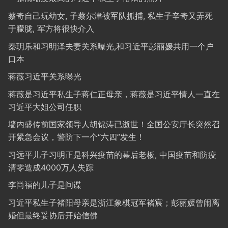
蔡奇自己玩幼女, 子蔡尔津被军队抓捕, 私生子辛奇又弄死
于朦胧, 军方将很快介入
秦玥乐和习明泽夫妻关系曝光,和习近平彭丽媛共用一个户
口本
蒋薇习近平关系曝光
蒋薇是习近平私生子蒋仁正母亲，蒋薇是习近平情人一直在
习近平大姐公司任职
墙内盛传前国家领导人胡锦涛已逝世！全国公安厅长突然召
开紧急会议，警防下一个“六四”发生！
习远平儿子习明正是科兴疫苗的幕后老板, 中国疫苗和防疫
清零造成4000万人失踪
李尚福的儿子是间谍
习近平私生子褚阳母亲是浙江象棋冠军褚宸；彭丽媛曾闹离
婚但最终妥协后开始信佛