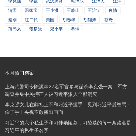
李克强
李强
武汉肺炎
毛泽东
江泽民
汪洋
清零
温家宝
王小洪
王岐山
王沪宁
疫情
秦刚
红二代
美国
胡春华
胡锦涛
蔡奇
薄熙来
贸易战
邓小平
香港
本月热门档案
上海武警司令陈源等27名军官参与谋杀李克强一案，军方
调查并集中关押证人被习近平派人全部消灭
李克强女儿在葬礼上不和习近平握手，见到习近平后怒骂：
侩子手！央视不敢播出画面
习近平的六个私生子和习仲勋陵墓，习陵墓的每一条路名是
习近平的私生子名字