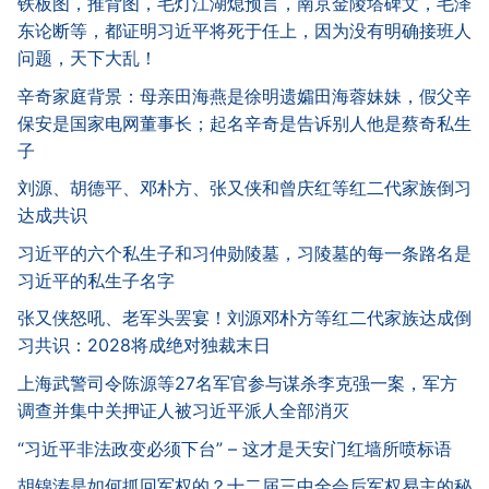
铁板图，推背图，毛灯江湖熄预言，南京金陵塔碑文，毛泽
东论断等，都证明习近平将死于任上，因为没有明确接班人
问题，天下大乱！
辛奇家庭背景：母亲田海燕是徐明遗孀田海蓉妹妹，假父辛
保安是国家电网董事长；起名辛奇是告诉别人他是蔡奇私生
子
刘源、胡德平、邓朴方、张又侠和曾庆红等红二代家族倒习
达成共识
习近平的六个私生子和习仲勋陵墓，习陵墓的每一条路名是
习近平的私生子名字
张又侠怒吼、老军头罢宴！刘源邓朴方等红二代家族达成倒
习共识：2028将成绝对独裁末日
上海武警司令陈源等27名军官参与谋杀李克强一案，军方
调查并集中关押证人被习近平派人全部消灭
“习近平非法政变必须下台” – 这才是天安门红墙所喷标语
胡锦涛是如何抓回军权的？十二届三中全会后军权易主的秘