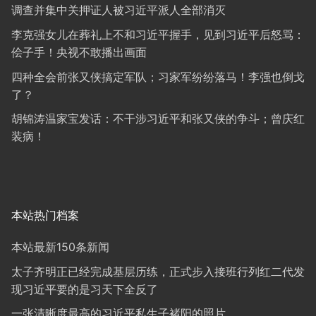
调查并集中关押证人被习近平派人全部消灭
李克强女儿在葬礼上不和习近平握手，见到习近平后怒骂：
侩子手！央视不敢播出画面
四种全会前张又侠搞定军队；习家军纷纷落马！李强也倒戈
了？
胡锦涛温家宝发话：不干涉习近平和张又侠的争斗；曾庆红
装病！
本站热门档案
本站最新150条新闻
太子齐明正已经完成基层历练，正式步入接班行列红二代发
现习近平要的是习天下全反了
一张清晰度最高的习近平私生子褚阳的照片