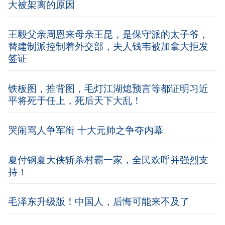
大被架离的原因
王毅父亲周恩来母亲王昆，是保守派的太子爷，
替建制派控制着外交部，夫人钱韦被加拿大拒发
签证
铁板图，推背图，毛灯江湖熄预言等都证明习近
平将死于任上，死后天下大乱！
哭闹骂人争军衔 十大元帅之争夺内幕
夏付钢夏大侠斩杀村霸一家，全民欢呼并强烈支
持！
毛泽东升级版！中国人，后悔可能来不及了