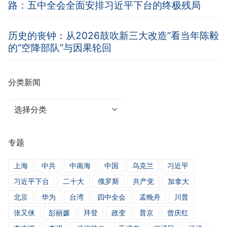
路：五中全会全面安排习近平下台的终极残局
历史的丧钟：从2026鼓吹新三大改造”看当年陈毅
的“空降部队”与因果轮回
分类新闻
分
类
新
专题
闻
上海
中共
中南海
中国
乌克兰
习近平
习近平下台
二十大
俄罗斯
共产党
加拿大
北京
华为
台湾
四中全会
孟晚舟
川普
张又侠
彭丽媛
拜登
政变
普京
曾庆红