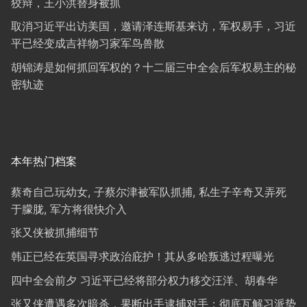
狡辩，王小洪替身被抓
取消习近平出访美国，邀请泽连斯基来访，军权易手，习近
平已经变成吉祥物习家军鸟兽散
胡锦涛是如何抓回军权的？十二届三中全会后军权易主的秘
密轨迹
本年热门档案
蔡奇自己玩幼女, 子蔡尔津被军队抓捕, 私生子辛奇又弄死
于朦胧, 军方将很快介入
张又侠被抓捕细节
韩正已经在英国寻求政治庇护！其从多哈叛逃过程曝光
四中全会前夕 习近平已经将部分权力移交汪洋、胡春华
张又侠遭遇多次暗杀，果断出手逮捕对手；彻底瓦解习派势