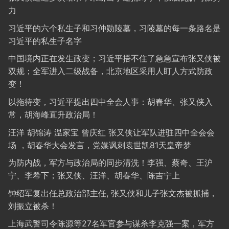
力
习近平的六个私生子和习仲勋陵墓，习陵墓的每一条路名是
习近平的私生子名字
中国境内正在发生政变；习近平捂不住了急急宣布张又侠被
双规；全军进入二级战备，北京地区采用人盯人方式防政
变！
以拖待变，习近平提出四中全会人事：胡春华、张又侠入
常，胡海峰直升政治局！
汪洋 胡锦涛 温家宝 曾庆红 张又侠让军队进驻四中全会会
场 ，胡春华大会发言，党媒讽刺袁世凯81天皇帝梦
为防内战，军方与政治局的同步清洗！李强、蔡奇、王沪
宁、李希下；张又侠、汪洋、胡春华、陈吉宁上
钟绍军复出任总政治部主任, 张又侠和儿子张文杰被抓捕，
刘振立被杀！
上海武警司令陈源等27名军官参与谋杀李克强一案，军方