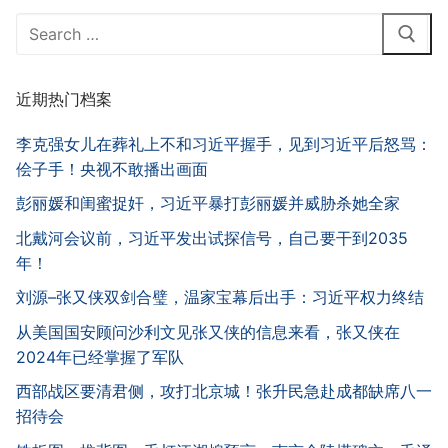
Search
for:
近期热门档案
李克强女儿在葬礼上不和习近平握手，见到习近平后怒骂：
侩子手！央视不敢播出画面
彭丽媛和闺蜜捉奸，习近平暴打彭丽媛并威胁杀她全家
北戴河会议前，习近平发出试探信号，自己要干到2035
年！
刘源–张又侠双剑合璧，温家宝幕后出手：习近平权力终结
从美国国安顾问沙利文见张又侠的信息来看，张又侠在
2024年已经掌握了军队
西部战区要清君侧，攻打北京城！张升民急赴成都缺席八一
招待会