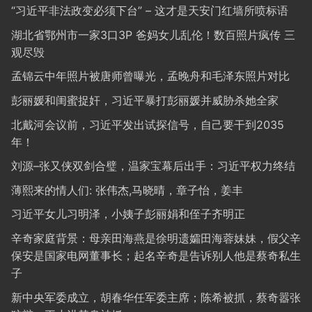
“习近平非法政变必须下台” – 这才是天安门红墙所喷标语
湖北省鄂州市一家3口3P 爸妈女儿乱伦！数百照片疯传 三
观尽毁
孟锦云中年照片被唐师曾曝光，孟晚舟和毛泽东照片对比
彭丽媛和闺蜜捉奸，习近平暴打彭丽媛并威胁杀她全家
北戴河会议前，习近平发出试探信号，自己要干到2035
年！
刘源–张又侠双剑合璧，温家宝幕后出手：习近平权力终结
薄熙来的情人们: 张伟杰,马晓晴，章子怡，姜丰
习近平女儿习明泽，小姨子彭丽娟和侄子齐明正
辛奇家庭背景：母亲田海燕是徐明遗孀田海蓉妹妹，假父辛
保安是国家电网董事长；起名辛奇是告诉别人他是蔡奇私生
子
新中央军委成立，胡春华任军委主席；陈希被抓，蔡奇嚣张