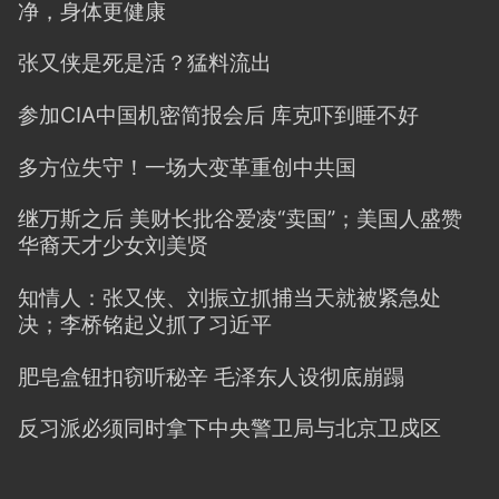
净，身体更健康
张又侠是死是活？猛料流出
参加CIA中国机密简报会后 库克吓到睡不好
多方位失守！一场大变革重创中共国
继万斯之后 美财长批谷爱凌“卖国”；美国人盛赞
华裔天才少女刘美贤
知情人：张又侠、刘振立抓捕当天就被紧急处
决；李桥铭起义抓了习近平
肥皂盒钮扣窃听秘辛 毛泽东人设彻底崩蹋
反习派必须同时拿下中央警卫局与北京卫戍区