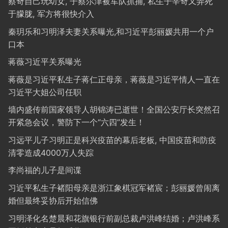
蔡奇自己玩幼女, 子蔡尔津被军队抓捕, 私生子辛奇又弄死
于朦胧, 军方将很快介入
秦玥乐和习明泽夫妻关系曝光,和习近平彭丽媛共用一个户
口本
蒋薇习近平关系曝光
蒋薇是习近平私生子蒋仁正母亲，蒋薇是习近平情人一直在
习近平大姐公司任职
墙内盛传前国家领导人胡锦涛已逝世！全国公安厅长突然召
开紧急会议，警防下一个“六四”发生！
习远平儿子习明正是科兴疫苗的幕后老板, 中国疫苗和防疫
清零造成4000万人失踪
李尚福的儿子是间谍
习近平私生子褚阳母亲是浙江象棋冠军褚宸；彭丽媛曾闹离
婚但最终妥协后开始信佛
习明泽化名楚晨和花旗银行前副总裁卢洪峰结婚；卢洪峰系