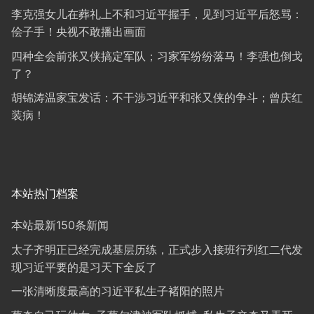
李克强女儿在葬礼上不和习近平握手，见到习近平后怒骂：
侩子手！央视不敢播出画面
四种全会前张又侠搞定军队；习家军纷纷落马！李强也倒戈
了？
胡锦涛温家宝发话：不干涉习近平和张又侠的争斗；曾庆红
装病！
本站热门档案
本站最新150条新闻
太子齐明正已经完成基层历练，正式步入接班行列红二代发
现习近平要的是习天下全反了
一张清晰度最高的习近平私生子褚阳的照片