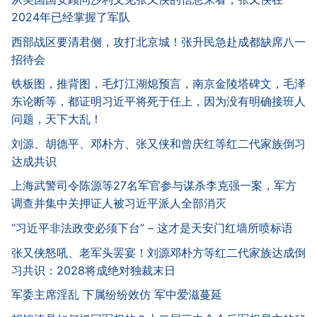
2024年已经掌握了军队
西部战区要清君侧，攻打北京城！张升民急赴成都缺席八一
招待会
铁板图，推背图，毛灯江湖熄预言，南京金陵塔碑文，毛泽
东论断等，都证明习近平将死于任上，因为没有明确接班人
问题，天下大乱！
刘源、胡德平、邓朴方、张又侠和曾庆红等红二代家族倒习
达成共识
上海武警司令陈源等27名军官参与谋杀李克强一案，军方
调查并集中关押证人被习近平派人全部消灭
“习近平非法政变必须下台” – 这才是天安门红墙所喷标语
张又侠怒吼、老军头罢宴！刘源邓朴方等红二代家族达成倒
习共识：2028将成绝对独裁末日
军委主席淫乱 下属纷纷效仿 军中爱滋蔓延