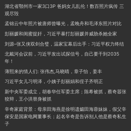
湖北省鄂州市一家3口3P 爸妈女儿乱伦！数百照片疯传 三
观尽毁
孟锦云中年照片被唐师曾曝光，孟晚舟和毛泽东照片对比
彭丽媛和闺蜜捉奸，习近平暴打彭丽媛并威胁杀她全家
刘源–张又侠双剑合璧，温家宝幕后出手：习近平权力终结
北戴河会议前，习近平发出试探信号，自己要干到2035
年！
薄熙来的情人们: 张伟杰,马晓晴，章子怡，姜丰
习近平女儿习明泽，小姨子彭丽娟和侄子齐明正
新中央军委成立，胡春华任军委主席；陈希被抓，蔡奇嚣张
狡辩，王小洪替身被抓
辛奇家庭背景：母亲田海燕是徐明遗孀田海蓉妹妹，假父辛
保安是国家电网董事长；起名辛奇是告诉别人他是蔡奇私生
子