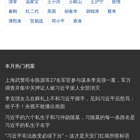
清零
温家宝
王小洪
王岐山
王沪宁
疫情
秦刚
红二代
美国
胡春华
胡锦涛
蔡奇
薄熙来
贸易战
邓小平
香港
本月热门档案
上海武警司令陈源等27名军官参与谋杀李克强一案，军方
调查并集中关押证人被习近平派人全部消灭
李克强女儿在葬礼上不和习近平握手，见到习近平后怒骂：
侩子手！央视不敢播出画面
习近平的六个私生子和习仲勋陵墓，习陵墓的每一条路名是
习近平的私生子名字
“习近平非法政变必须下台” – 这才是天安门红墙所喷标语