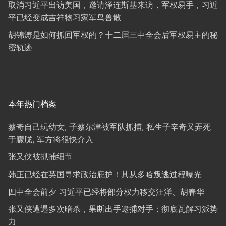
取消习近平出访美国，邀请泽连斯基来访，军权易手，习近
平已经变成吉祥物习家军鸟兽散
胡锦涛是如何抓回军权的？十二届三中全会后军权易主的秘
密轨迹
本年热门档案
蔡奇自己玩幼女, 子蔡尔津被军队抓捕, 私生子辛奇又弄死
于朦胧, 军方将很快介入
张又侠被抓捕细节
韩正已经在英国寻求政治庇护！其从多哈叛逃过程曝光
四中全会前夕 习近平已经将部分权力移交汪洋、胡春华
张又侠遭遇多次暗杀，果断出手逮捕对手；彻底瓦解习派势
力