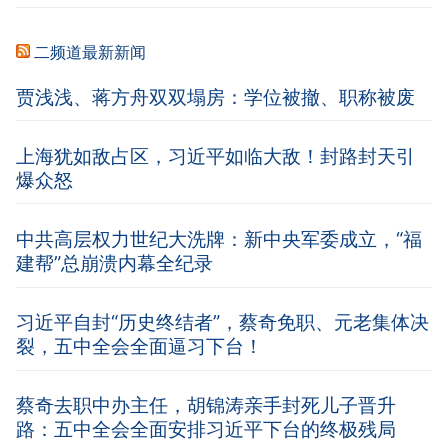
二频道最新新闻
贾浅浅、蒋方舟双双塌房：学位被撤、职称被废
上海犹如敌占区，习近平如临大敌！封路封天引
爆众怒
中共高层权力世纪大洗牌：新中央军委成立，“福
建帮”总崩溃内幕全纪录
习近平自封“历史终结者”，蔡奇免职、元老集体决
裂，五中全会全面逼习下台！
蔡奇去职中办主任，胡锦涛亲手封死儿子晋升
路：五中全会全面安排习近平下台的终极残局