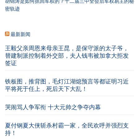
胡锦涛是如何抓回军权的？十二届三中全会后军权易主的秘
密轨迹
最新新闻
王毅父亲周恩来母亲王昆，是保守派的太子爷，
替建制派控制着外交部，夫人钱韦被加拿大拒发
签证
铁板图，推背图，毛灯江湖熄预言等都证明习近
平将死于任上，死后天下大乱！
哭闹骂人争军衔 十大元帅之争夺内幕
夏付钢夏大侠斩杀村霸一家，全民欢呼并强烈支
持！