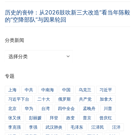
历史的丧钟：从2026鼓吹新三大改造”看当年陈毅
的“空降部队”与因果轮回
分类新闻
分
类
新
专题
闻
上海
中共
中南海
中国
乌克兰
习近平
习近平下台
二十大
俄罗斯
共产党
加拿大
北京
华为
台湾
四中全会
孟晚舟
川普
张又侠
彭丽媛
拜登
政变
普京
曾庆红
李克强
李强
武汉肺炎
毛泽东
江泽民
汪洋