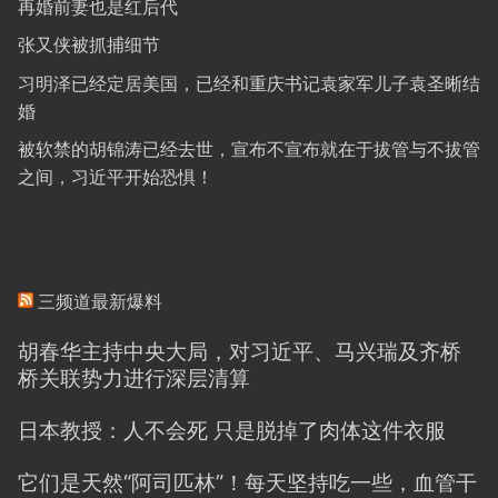
再婚前妻也是红后代
张又侠被抓捕细节
习明泽已经定居美国，已经和重庆书记袁家军儿子袁圣晰结
婚
被软禁的胡锦涛已经去世，宣布不宣布就在于拔管与不拔管
之间，习近平开始恐惧！
三频道最新爆料
胡春华主持中央大局，对习近平、马兴瑞及齐桥
桥关联势力进行深层清算
日本教授：人不会死 只是脱掉了肉体这件衣服
它们是天然“阿司匹林”！每天坚持吃一些，血管干