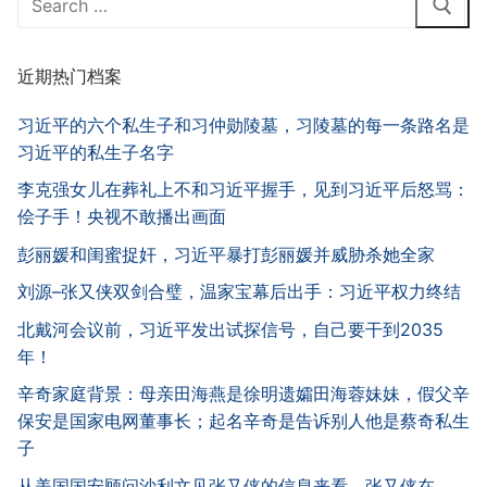
for:
近期热门档案
习近平的六个私生子和习仲勋陵墓，习陵墓的每一条路名是
习近平的私生子名字
李克强女儿在葬礼上不和习近平握手，见到习近平后怒骂：
侩子手！央视不敢播出画面
彭丽媛和闺蜜捉奸，习近平暴打彭丽媛并威胁杀她全家
刘源–张又侠双剑合璧，温家宝幕后出手：习近平权力终结
北戴河会议前，习近平发出试探信号，自己要干到2035
年！
辛奇家庭背景：母亲田海燕是徐明遗孀田海蓉妹妹，假父辛
保安是国家电网董事长；起名辛奇是告诉别人他是蔡奇私生
子
从美国国安顾问沙利文见张又侠的信息来看，张又侠在