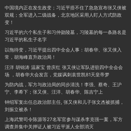
中国境内正在发生政变；习近平捂不住了急急宣布张又侠被
双规；全军进入二级战备，北京地区采用人盯人方式防政
变！
习近平的六个私生子和习仲勋陵墓，习陵墓的每一条路名是
习近平的私生子名字
以拖待变，习近平提出四中全会人事：胡春华、张又侠入
常，胡海峰直升政治局！
汪洋 胡锦涛 温家宝 曾庆红 张又侠让军队进驻四中全会会
场 ，胡春华大会发言，党媒讽刺袁世凯81天皇帝梦
为防内战，军方与政治局的同步清洗！李强、蔡奇、王沪
宁、李希下；张又侠、汪洋、胡春华、陈吉宁上
钟绍军复出任总政治部主任, 张又侠和儿子张文杰被抓捕，
刘振立被杀！
上海武警司令陈源等27名军官参与谋杀李克强一案，军方
调查并集中关押证人被习近平派人全部消灭