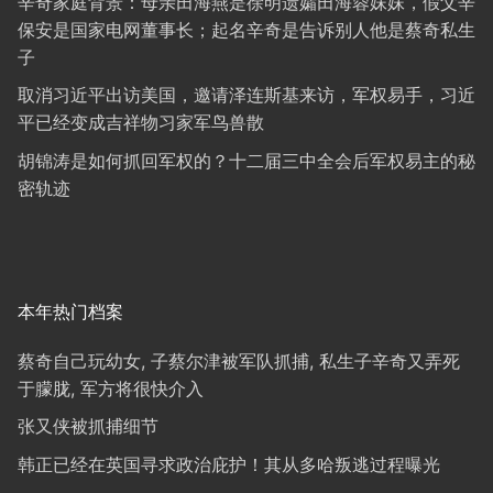
辛奇家庭背景：母亲田海燕是徐明遗孀田海蓉妹妹，假父辛
保安是国家电网董事长；起名辛奇是告诉别人他是蔡奇私生
子
取消习近平出访美国，邀请泽连斯基来访，军权易手，习近
平已经变成吉祥物习家军鸟兽散
胡锦涛是如何抓回军权的？十二届三中全会后军权易主的秘
密轨迹
本年热门档案
蔡奇自己玩幼女, 子蔡尔津被军队抓捕, 私生子辛奇又弄死
于朦胧, 军方将很快介入
张又侠被抓捕细节
韩正已经在英国寻求政治庇护！其从多哈叛逃过程曝光