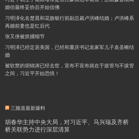
婚但最终妥协后开始信佛
习明泽化名楚晨和花旗银行前副总裁卢洪峰结婚；卢洪峰系
再婚前妻也是红后代
张又侠被抓捕细节
习明泽已经定居美国，已经和重庆书记袁家军儿子袁圣晰结
婚
被软禁的胡锦涛已经去世，宣布不宣布就在于拔管与不拔管
之间，习近平开始恐惧！
三频道最新爆料
胡春华主持中央大局，对习近平、马兴瑞及齐桥
桥关联势力进行深层清算