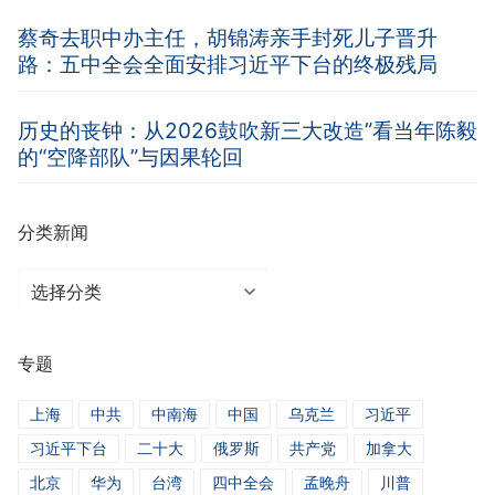
蔡奇去职中办主任，胡锦涛亲手封死儿子晋升
路：五中全会全面安排习近平下台的终极残局
历史的丧钟：从2026鼓吹新三大改造”看当年陈毅
的“空降部队”与因果轮回
分类新闻
分
类
新
专题
闻
上海
中共
中南海
中国
乌克兰
习近平
习近平下台
二十大
俄罗斯
共产党
加拿大
北京
华为
台湾
四中全会
孟晚舟
川普