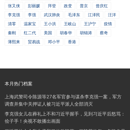
张又侠
彭丽媛
拜登
政变
普京
曾庆红
李克强
李强
武汉肺炎
毛泽东
江泽民
汪洋
清零
温家宝
王小洪
王岐山
王沪宁
疫情
秦刚
红二代
美国
胡春华
胡锦涛
蔡奇
薄熙来
贸易战
邓小平
香港
本月热门档案
上海武警司令陈源等27名军官参与谋杀李克强一案，军方
调查并集中关押证人被习近平派人全部消灭
李克强女儿在葬礼上不和习近平握手，见到习近平后怒骂：
侩子手！央视不敢播出画面