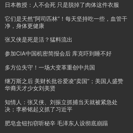
日本教授：人不会死 只是脱掉了肉体这件衣服
它们是天然“阿司匹林”！每天坚持吃一些，血管干
净，身体更健康
张又侠是死是活？猛料流出
参加CIA中国机密简报会后 库克吓到睡不好
多方位失守！一场大变革重创中共国
继万斯之后 美财长批谷爱凌“卖国”；美国人盛赞
华裔天才少女刘美贤
知情人：张又侠、刘振立抓捕当天就被紧急处
决；李桥铭起义抓了习近平
肥皂盒钮扣窃听秘辛 毛泽东人设彻底崩蹋