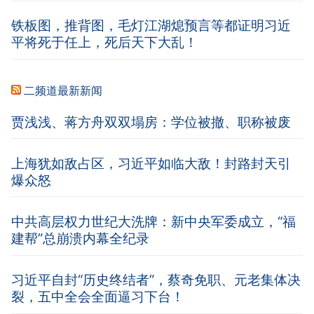
铁板图，推背图，毛灯江湖熄预言等都证明习近
平将死于任上，死后天下大乱！
二频道最新新闻
贾浅浅、蒋方舟双双塌房：学位被撤、职称被废
上海犹如敌占区，习近平如临大敌！封路封天引
爆众怒
中共高层权力世纪大洗牌：新中央军委成立，“福
建帮”总崩溃内幕全纪录
习近平自封“历史终结者”，蔡奇免职、元老集体决
裂，五中全会全面逼习下台！