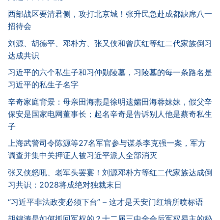
西部战区要清君侧，攻打北京城！张升民急赴成都缺席八一
招待会
刘源、胡德平、邓朴方、张又侠和曾庆红等红二代家族倒习
达成共识
习近平的六个私生子和习仲勋陵墓，习陵墓的每一条路名是
习近平的私生子名字
辛奇家庭背景：母亲田海燕是徐明遗孀田海蓉妹妹，假父辛
保安是国家电网董事长；起名辛奇是告诉别人他是蔡奇私生
子
上海武警司令陈源等27名军官参与谋杀李克强一案，军方
调查并集中关押证人被习近平派人全部消灭
张又侠怒吼、老军头罢宴！刘源邓朴方等红二代家族达成倒
习共识：2028将成绝对独裁末日
“习近平非法政变必须下台” – 这才是天安门红墙所喷标语
胡锦涛是如何抓回军权的？十二届三中全会后军权易主的秘