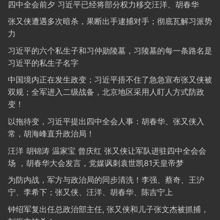
四中全会前夕 习近平已经将部分权力移交汪洋、胡春华
张又侠遭遇多次暗杀，果断出手逮捕对手；彻底瓦解习派势
力
习近平的六个私生子和习仲勋陵墓，习陵墓的每一条路名是
习近平的私生子名字
中国境内正在发生政变；习近平捂不住了急急宣布张又侠被
双规；全军进入二级战备，北京地区采用人盯人方式防政
变！
以拖待变，习近平提出四中全会人事：胡春华、张又侠入
常，胡海峰直升政治局！
汪洋 胡锦涛 温家宝 曾庆红 张又侠让军队进驻四中全会会
场 ，胡春华大会发言，党媒讽刺袁世凯81天皇帝梦
为防内战，军方与政治局的同步清洗！李强、蔡奇、王沪
宁、李希下；张又侠、汪洋、胡春华、陈吉宁上
钟绍军复出任总政治部主任, 张又侠和儿子张文杰被抓捕，