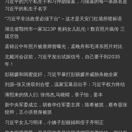
习近平的六个私生子和习仲勋陵墓，习陵墓的每一条路名是
习近平的私生子名字
“习近平非法政变必须下台” – 这才是天安门红墙所喷标语
湖北省鄂州市一家3口3P 爸妈女儿乱伦！数百照片疯传 三
观尽毁
孟锦云中年照片被唐师曾曝光，孟晚舟和毛泽东照片对比
北戴河会议前，习近平发出试探信号，自己要干到2035
年！
彭丽媛和闺蜜捉奸，习近平暴打彭丽媛并威胁杀她全家
刘源–张又侠双剑合璧，温家宝幕后出手：习近平权力终结
薄熙来的情人们: 张伟杰,马晓晴，章子怡，姜丰
新中央军委成立，胡春华任军委主席；陈希被抓，蔡奇嚣张
狡辩，王小洪替身被抓
习近平女儿习明泽，小姨子彭丽娟和侄子齐明正