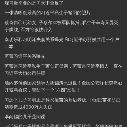
现习近平要的是习天下全反了
一张清晰度最高的习近平私生子褚阳的照片
蔡奇自己玩幼女, 子蔡尔津被军队抓捕, 私生子辛奇又弄死
于朦胧, 军方将很快介入
秦玥乐和习明泽夫妻关系曝光,和习近平彭丽媛共用一个户
口本
蒋薇习近平关系曝光
蒋薇是习近平私生子蒋仁正母亲，蒋薇是习近平情人一直在
习近平大姐公司任职
墙内盛传前国家领导人胡锦涛已逝世！全国公安厅长突然召
开紧急会议，警防下一个“六四”发生！
习远平儿子习明正是科兴疫苗的幕后老板, 中国疫苗和防疫
清零造成4000万人失踪
李尚福的儿子是间谍
习近平私生子褚阳母亲是浙江象棋冠军褚宸；彭丽媛曾闹离