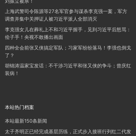
刘振立被杀！
上海武警司令陈源等27名军官参与谋杀李克强一案，军方
调查并集中关押证人被习近平派人全部消灭
李克强女儿在葬礼上不和习近平握手，见到习近平后怒骂：
侩子手！央视不敢播出画面
四种全会前张又侠搞定军队；习家军纷纷落马！李强也倒戈
了？
胡锦涛温家宝发话：不干涉习近平和张又侠的争斗；曾庆红
装病！
本站热门档案
本站最新150条新闻
太子齐明正已经完成基层历练，正式步入接班行列红二代发