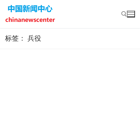
Skip
to
content
标签：
兵役
Search for: