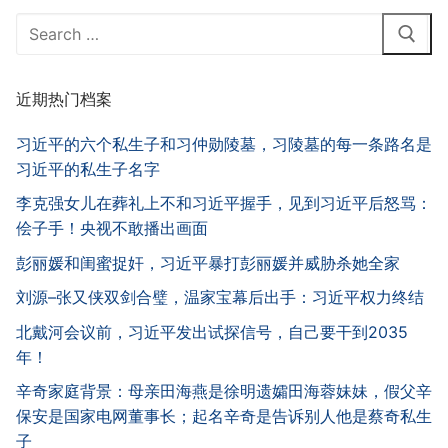
Search
for:
近期热门档案
习近平的六个私生子和习仲勋陵墓，习陵墓的每一条路名是
习近平的私生子名字
李克强女儿在葬礼上不和习近平握手，见到习近平后怒骂：
侩子手！央视不敢播出画面
彭丽媛和闺蜜捉奸，习近平暴打彭丽媛并威胁杀她全家
刘源–张又侠双剑合璧，温家宝幕后出手：习近平权力终结
北戴河会议前，习近平发出试探信号，自己要干到2035
年！
辛奇家庭背景：母亲田海燕是徐明遗孀田海蓉妹妹，假父辛
保安是国家电网董事长；起名辛奇是告诉别人他是蔡奇私生
子