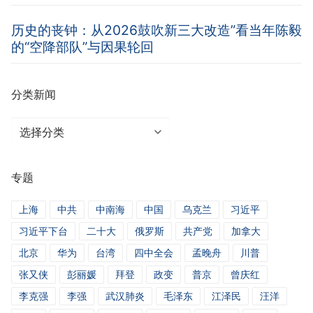
历史的丧钟：从2026鼓吹新三大改造”看当年陈毅
的“空降部队”与因果轮回
分类新闻
分
类
新
专题
闻
上海
中共
中南海
中国
乌克兰
习近平
习近平下台
二十大
俄罗斯
共产党
加拿大
北京
华为
台湾
四中全会
孟晚舟
川普
张又侠
彭丽媛
拜登
政变
普京
曾庆红
李克强
李强
武汉肺炎
毛泽东
江泽民
汪洋