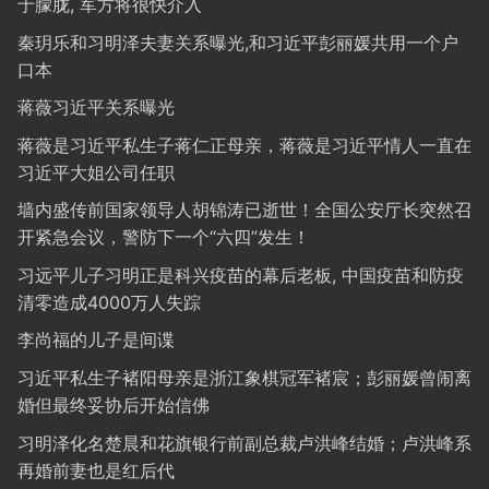
于朦胧, 军方将很快介入
秦玥乐和习明泽夫妻关系曝光,和习近平彭丽媛共用一个户
口本
蒋薇习近平关系曝光
蒋薇是习近平私生子蒋仁正母亲，蒋薇是习近平情人一直在
习近平大姐公司任职
墙内盛传前国家领导人胡锦涛已逝世！全国公安厅长突然召
开紧急会议，警防下一个“六四”发生！
习远平儿子习明正是科兴疫苗的幕后老板, 中国疫苗和防疫
清零造成4000万人失踪
李尚福的儿子是间谍
习近平私生子褚阳母亲是浙江象棋冠军褚宸；彭丽媛曾闹离
婚但最终妥协后开始信佛
习明泽化名楚晨和花旗银行前副总裁卢洪峰结婚；卢洪峰系
再婚前妻也是红后代