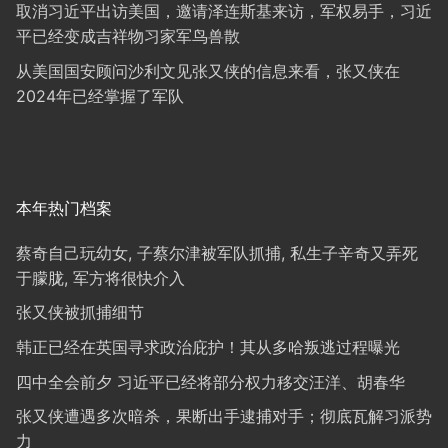
取消习近平出访美国，邀请泽连斯基来访，军权易手，习近
平已经变成吉祥物习家军鸟兽散
从美国国安顾问沙利文见张又侠的信息来看，张又侠在
2024年已经掌握了军队
本年热门档案
蔡奇自己玩幼女, 子蔡尔津被军队抓捕, 私生子辛奇又弄死
于朦胧, 军方将很快介入
张又侠被抓捕细节
韩正已经在英国寻求政治庇护！其从多哈叛逃过程曝光
四中全会前夕 习近平已经将部分权力移交汪洋、胡春华
张又侠遭遇多次暗杀，果断出手逮捕对手；彻底瓦解习派势
力