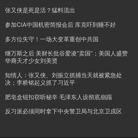
张又侠是死是活？猛料流出
参加CIA中国机密简报会后 库克吓到睡不好
多方位失守！一场大变革重创中共国
继万斯之后 美财长批谷爱凌“卖国”；美国人盛赞
华裔天才少女刘美贤
知情人：张又侠、刘振立抓捕当天就被紧急处
决；李桥铭起义抓了习近平
肥皂盒钮扣窃听秘辛 毛泽东人设彻底崩蹋
反习派必须同时拿下中央警卫局与北京卫戍区