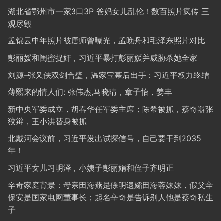
湖北省鄂州市一家3口3P 爸妈女儿乱伦！数百照片疯传 三
观尽毁
孟锦云中年照片被唐师曾曝光，孟晚舟和毛泽东照片对比
彭丽媛和闺蜜捉奸，习近平暴打彭丽媛并威胁杀她全家
刘源–张又侠双剑合璧，温家宝幕后出手：习近平权力终结
薄熙来的情人们: 张伟杰,马晓晴，章子怡，姜丰
新中央军委成立，胡春华任军委主席；陈希被抓，蔡奇嚣张
狡辩，王小洪替身被抓
北戴河会议前，习近平发出试探信号，自己要干到2035
年！
习近平女儿习明泽，小姨子彭丽娟和侄子齐明正
辛奇家庭背景：母亲田海燕是徐明遗孀田海蓉妹妹，假父辛
保安是国家电网董事长；起名辛奇是告诉别人他是蔡奇私生
子