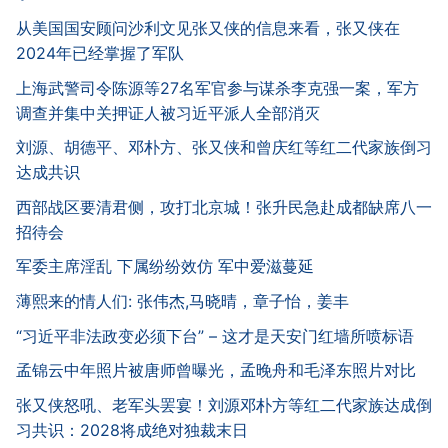
从美国国安顾问沙利文见张又侠的信息来看，张又侠在
2024年已经掌握了军队
上海武警司令陈源等27名军官参与谋杀李克强一案，军方
调查并集中关押证人被习近平派人全部消灭
刘源、胡德平、邓朴方、张又侠和曾庆红等红二代家族倒习
达成共识
西部战区要清君侧，攻打北京城！张升民急赴成都缺席八一
招待会
军委主席淫乱 下属纷纷效仿 军中爱滋蔓延
薄熙来的情人们: 张伟杰,马晓晴，章子怡，姜丰
“习近平非法政变必须下台” – 这才是天安门红墙所喷标语
孟锦云中年照片被唐师曾曝光，孟晚舟和毛泽东照片对比
张又侠怒吼、老军头罢宴！刘源邓朴方等红二代家族达成倒
习共识：2028将成绝对独裁末日