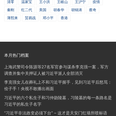
清零
温家宝
王小洪
王岐山
王沪宁
疫情
秦刚
红二代
美国
胡春华
胡锦涛
蔡奇
薄熙来
贸易战
邓小平
香港
本月热门档案
上海武警司令陈源等27名军官参与谋杀李克强一案，军方
调查并集中关押证人被习近平派人全部消灭
李克强女儿在葬礼上不和习近平握手，见到习近平后怒骂：
侩子手！央视不敢播出画面
习近平的六个私生子和习仲勋陵墓，习陵墓的每一条路名是
习近平的私生子名字
“习近平非法政变必须下台” – 这才是天安门红墙所喷标语