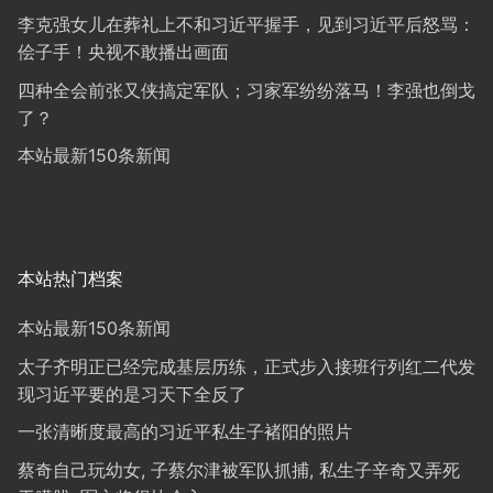
李克强女儿在葬礼上不和习近平握手，见到习近平后怒骂：
侩子手！央视不敢播出画面
四种全会前张又侠搞定军队；习家军纷纷落马！李强也倒戈
了？
本站最新150条新闻
本站热门档案
本站最新150条新闻
太子齐明正已经完成基层历练，正式步入接班行列红二代发
现习近平要的是习天下全反了
一张清晰度最高的习近平私生子褚阳的照片
蔡奇自己玩幼女, 子蔡尔津被军队抓捕, 私生子辛奇又弄死