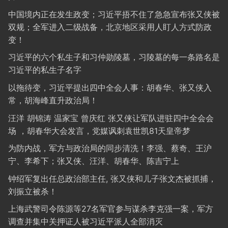
中国境内正在发生政变；习近平捂不住了急急宣布张又侠被
双规；全军进入二级战备，北京地区采用人盯人方式防政
变！
习近平的六个私生子和习仲勋陵墓，习陵墓的每一条路名是
习近平的私生子名字
以拖待变，习近平提出四中全会人事：胡春华、张又侠入
常，胡海峰直升政治局！
汪洋 胡锦涛 温家宝 曾庆红 张又侠让军队进驻四中全会会
场 ，胡春华大会发言，党媒讽刺袁世凯81天皇帝梦
为防内战，军方与政治局的同步清洗！李强、蔡奇、王沪
宁、李希下；张又侠、汪洋、胡春华、陈吉宁上
钟绍军复出任总政治部主任, 张又侠和儿子张文杰被抓捕，
刘振立被杀！
上海武警司令陈源等27名军官参与谋杀李克强一案，军方
调查并集中关押证人被习近平派人全部消灭