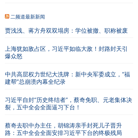
二频道最新新闻
贾浅浅、蒋方舟双双塌房：学位被撤、职称被废
上海犹如敌占区，习近平如临大敌！封路封天引
爆众怒
中共高层权力世纪大洗牌：新中央军委成立，“福
建帮”总崩溃内幕全纪录
习近平自封“历史终结者”，蔡奇免职、元老集体决
裂，五中全会全面逼习下台！
蔡奇去职中办主任，胡锦涛亲手封死儿子晋升
路：五中全会全面安排习近平下台的终极残局