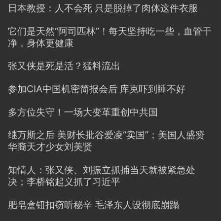
日本教授：人不会死 只是脱掉了肉体这件衣服
它们是天然“阿司匹林”！每天坚持吃一些，血管干
净，身体更健康
张又侠是死是活？猛料流出
参加CIA中国机密简报会后 库克吓到睡不好
多方位失守！一场大变革重创中共国
继万斯之后 美财长批谷爱凌“卖国”；美国人盛赞
华裔天才少女刘美贤
知情人：张又侠、刘振立抓捕当天就被紧急处
决；李桥铭起义抓了习近平
肥皂盒钮扣窃听秘辛 毛泽东人设彻底崩蹋