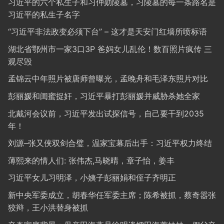
习近平的六个私生子和习仲勋陵墓，习陵墓的每一条路名是
习近平的私生子名字
“习近平非法政变必须下台” – 这才是天安门红墙所喷标语
湖北省鄂州市一家3口3P 爸妈女儿乱伦！数百照片疯传 三
观尽毁
孟锦云中年照片被唐师曾曝光，孟晚舟和毛泽东照片对比
彭丽媛和闺蜜捉奸，习近平暴打彭丽媛并威胁杀她全家
北戴河会议前，习近平发出试探信号，自己要干到2035
年！
刘源–张又侠双剑合璧，温家宝幕后出手：习近平权力终结
薄熙来的情人们: 张伟杰,马晓晴，章子怡，姜丰
习近平女儿习明泽，小姨子彭丽娟和侄子齐明正
新中央军委成立，胡春华任军委主席；陈希被抓，蔡奇嚣张
狡辩，王小洪替身被抓