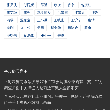
张又侠
彭丽媛
拜登
政变
普京
曾庆红
李克强
李强
武汉肺炎
毛泽东
江泽民
汪洋
清零
温家宝
王小洪
王岐山
王沪宁
疫情
秦刚
红二代
美国
胡春华
胡锦涛
蔡奇
薄熙来
贸易战
邓小平
香港
本月热门档案
上海武警司令陈源等27名军官参与谋杀李克强一案，军方
调查并集中关押证人被习近平派人全部消灭
李克强女儿在葬礼上不和习近平握手，见到习近平后怒骂：
侩子手！央视不敢播出画面