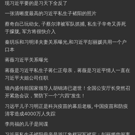
现习近平要的是习天下全反了
一张清晰度最高的习近平私生子褚阳的照片
蔡奇自己玩幼女, 子蔡尔津被军队抓捕, 私生子辛奇又弄死
于朦胧, 军方将很快介入
秦玥乐和习明泽夫妻关系曝光,和习近平彭丽媛共用一个户
口本
蒋薇习近平关系曝光
蒋薇是习近平私生子蒋仁正母亲，蒋薇是习近平情人一直在
习近平大姐公司任职
墙内盛传前国家领导人胡锦涛已逝世！全国公安厅长突然召
开紧急会议，警防下一个“六四”发生！
习远平儿子习明正是科兴疫苗的幕后老板, 中国疫苗和防疫
清零造成4000万人失踪
李尚福的儿子是间谍
习近平私生子褚阳母亲是浙江象棋冠军褚宸；彭丽媛曾闹离