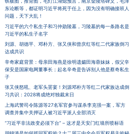
铁板图，推背图，毛灯江湖熄预言，南京金陵塔碑文，毛泽
东论断等，都证明习近平将死于任上，因为没有明确接班人
问题，天下大乱！
习近平的六个私生子和习仲勋陵墓，习陵墓的每一条路名是
习近平的私生子名字
刘源、胡德平、邓朴方、张又侠和曾庆红等红二代家族倒习
达成共识
辛奇家庭背景：母亲田海燕是徐明遗孀田海蓉妹妹，假父辛
保安是国家电网董事长；起名辛奇是告诉别人他是蔡奇私生
子
张又侠怒吼、老军头罢宴！刘源邓朴方等红二代家族达成倒
习共识：2028将成绝对独裁末日
上海武警司令陈源等27名军官参与谋杀李克强一案，军方
调查并集中关押证人被习近平派人全部消灭
“习近平非法政变必须下台” – 这才是天安门红墙所喷标语
胡锦涛是如何抓回军权的？十二届三中全会后军权易主的秘