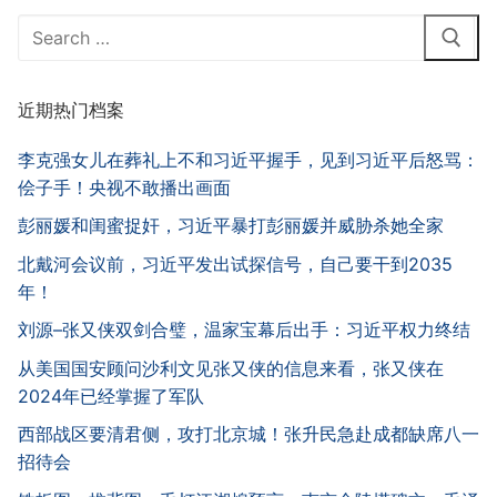
Search
for:
近期热门档案
李克强女儿在葬礼上不和习近平握手，见到习近平后怒骂：
侩子手！央视不敢播出画面
彭丽媛和闺蜜捉奸，习近平暴打彭丽媛并威胁杀她全家
北戴河会议前，习近平发出试探信号，自己要干到2035
年！
刘源–张又侠双剑合璧，温家宝幕后出手：习近平权力终结
从美国国安顾问沙利文见张又侠的信息来看，张又侠在
2024年已经掌握了军队
西部战区要清君侧，攻打北京城！张升民急赴成都缺席八一
招待会