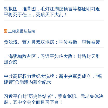
铁板图，推背图，毛灯江湖熄预言等都证明习近
平将死于任上，死后天下大乱！
二频道最新新闻
贾浅浅、蒋方舟双双塌房：学位被撤、职称被废
上海犹如敌占区，习近平如临大敌！封路封天引
爆众怒
中共高层权力世纪大洗牌：新中央军委成立，“福
建帮”总崩溃内幕全纪录
习近平自封“历史终结者”，蔡奇免职、元老集体决
裂，五中全会全面逼习下台！