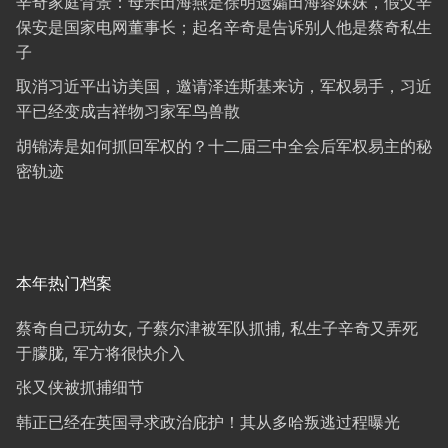
辛奇家庭背景：母亲田海燕是徐明遗孀田海蓉妹妹，假父辛
保安是国家电网董事长；起名辛奇是告诉别人他是蔡奇私生
子
取消习近平出访美国，邀请泽连斯基来访，军权易手，习近
平已经变成吉祥物习家军鸟兽散
胡锦涛是如何抓回军权的？十二届三中全会后军权易主的秘
密轨迹
本年热门档案
蔡奇自己玩幼女, 子蔡尔津被军队抓捕, 私生子辛奇又弄死
于朦胧, 军方将很快介入
张又侠被抓捕细节
韩正已经在英国寻求政治庇护！其从多哈叛逃过程曝光