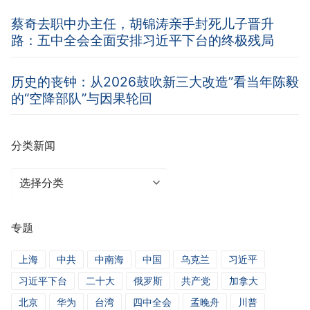
蔡奇去职中办主任，胡锦涛亲手封死儿子晋升
路：五中全会全面安排习近平下台的终极残局
历史的丧钟：从2026鼓吹新三大改造”看当年陈毅
的“空降部队”与因果轮回
分类新闻
分
类
新
专题
闻
上海
中共
中南海
中国
乌克兰
习近平
习近平下台
二十大
俄罗斯
共产党
加拿大
北京
华为
台湾
四中全会
孟晚舟
川普