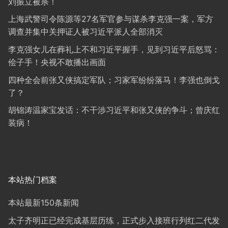
刘振立被杀！
上海武警司令陈源等27名军官参与谋杀李克强一案，军方
调查并集中关押证人被习近平派人全部消灭
李克强女儿在葬礼上不和习近平握手，见到习近平后怒骂：
侩子手！央视不敢播出画面
四种全会前张又侠搞定军队；习家军纷纷落马！李强也倒戈
了？
胡锦涛温家宝发话：不干涉习近平和张又侠的争斗；曾庆红
装病！
本站热门档案
本站最新150条新闻
太子齐明正已经完成基层历练，正式步入接班行列红二代发