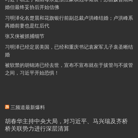
婚但最终妥协后开始信佛
习明泽化名楚晨和花旗银行前副总裁卢洪峰结婚；卢洪峰系
再婚前妻也是红后代
张又侠被抓捕细节
习明泽已经定居美国，已经和重庆书记袁家军儿子袁圣晰结
婚
被软禁的胡锦涛已经去世，宣布不宣布就在于拔管与不拔管
之间，习近平开始恐惧！
三频道最新爆料
胡春华主持中央大局，对习近平、马兴瑞及齐桥
桥关联势力进行深层清算