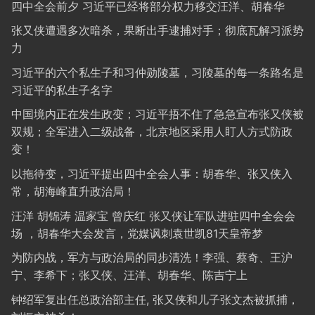
四中全会前夕 习近平已经将部分权力移交汪洋、胡春华
张又侠遭遇多次暗杀，果断出手逮捕对手；彻底瓦解习派势
力
习近平的六个私生子和习仲勋陵墓，习陵墓的每一条路名是
习近平的私生子名字
中国境内正在发生政变；习近平捂不住了急急宣布张又侠被
双规；全军进入二级战备，北京地区采用人盯人方式防政
变！
以拖待变，习近平提出四中全会人事：胡春华、张又侠入
常，胡海峰直升政治局！
汪洋 胡锦涛 温家宝 曾庆红 张又侠让军队进驻四中全会会
场 ，胡春华大会发言，党媒讽刺袁世凯81天皇帝梦
为防内战，军方与政治局的同步清洗！李强、蔡奇、王沪
宁、李希下；张又侠、汪洋、胡春华、陈吉宁上
钟绍军复出任总政治部主任, 张又侠和儿子张文杰被抓捕，