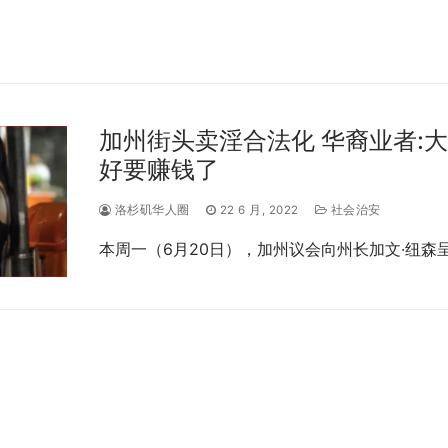
加州街头卖淫合法化 华裔业者:
好要赚钱了
洛杉矶华人圈
22 6 月, 2022
社会治安
本周一（6月20日），加州议会向州长加文·纽森