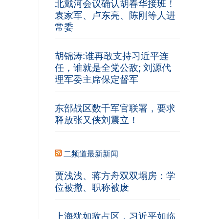
北戴河会议确认胡春华接班！
袁家军、卢东亮、陈刚等人进
常委
胡锦涛:谁再敢支持习近平连
任，谁就是全党公敌; 刘源代
理军委主席保定督军
东部战区数千军官联署，要求
释放张又侠刘震立！
二频道最新新闻
贾浅浅、蒋方舟双双塌房：学
位被撤、职称被废
上海犹如敌占区，习近平如临