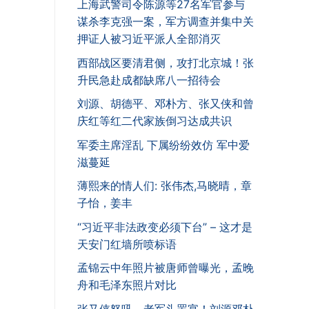
上海武警司令陈源等27名军官参与
谋杀李克强一案，军方调查并集中关
押证人被习近平派人全部消灭
西部战区要清君侧，攻打北京城！张
升民急赴成都缺席八一招待会
刘源、胡德平、邓朴方、张又侠和曾
庆红等红二代家族倒习达成共识
军委主席淫乱 下属纷纷效仿 军中爱
滋蔓延
薄熙来的情人们: 张伟杰,马晓晴，章
子怡，姜丰
“习近平非法政变必须下台” – 这才是
天安门红墙所喷标语
孟锦云中年照片被唐师曾曝光，孟晚
舟和毛泽东照片对比