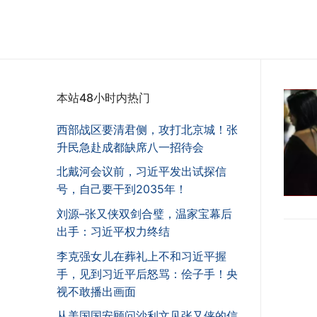
本站48小时内热门
西部战区要清君侧，攻打北京城！张
升民急赴成都缺席八一招待会
北戴河会议前，习近平发出试探信
号，自己要干到2035年！
刘源–张又侠双剑合璧，温家宝幕后
出手：习近平权力终结
李克强女儿在葬礼上不和习近平握
手，见到习近平后怒骂：侩子手！央
视不敢播出画面
从美国国安顾问沙利文见张又侠的信