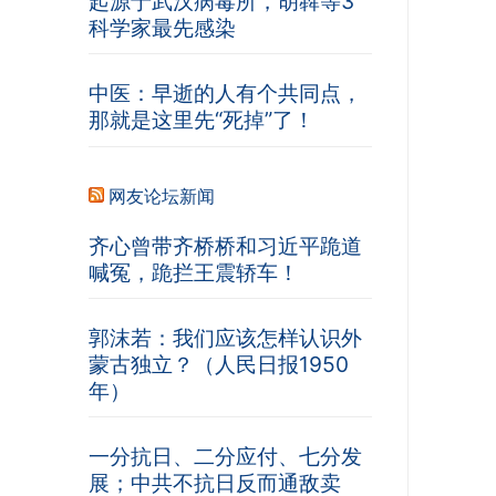
起源于武汉病毒所，胡犇等3
科学家最先感染
中医：早逝的人有个共同点，
那就是这里先“死掉”了！
网友论坛新闻
齐心曾带齐桥桥和习近平跪道
喊冤，跪拦王震轿车！
郭沫若：我们应该怎样认识外
蒙古独立？（人民日报1950
年）
一分抗日、二分应付、七分发
展；中共不抗日反而通敌卖