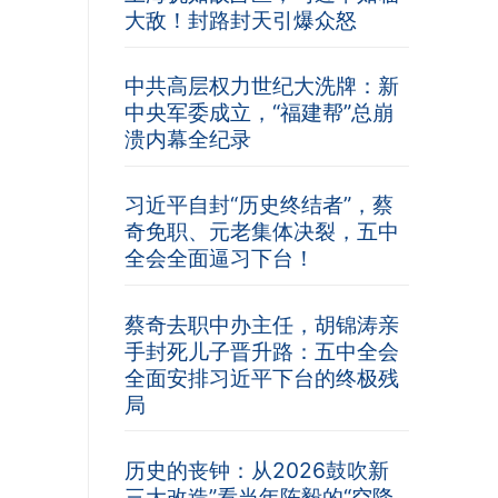
大敌！封路封天引爆众怒
中共高层权力世纪大洗牌：新
中央军委成立，“福建帮”总崩
溃内幕全纪录
习近平自封“历史终结者”，蔡
奇免职、元老集体决裂，五中
全会全面逼习下台！
蔡奇去职中办主任，胡锦涛亲
手封死儿子晋升路：五中全会
全面安排习近平下台的终极残
局
历史的丧钟：从2026鼓吹新
三大改造”看当年陈毅的“空降