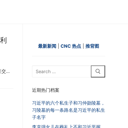
大利
最新新闻
|
CNC 热点
|
推背图
Search
呈交…
for:
近期热门档案
习近平的六个私生子和习仲勋陵墓，
习陵墓的每一条路名是习近平的私生
子名字
李克强女儿在葬礼上不和习近平握