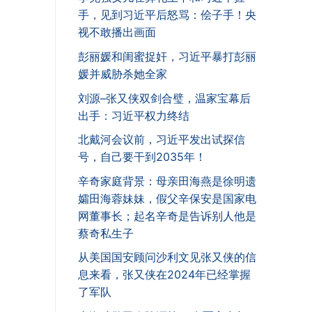
手，见到习近平后怒骂：侩子手！央
视不敢播出画面
彭丽媛和闺蜜捉奸，习近平暴打彭丽
媛并威胁杀她全家
刘源–张又侠双剑合璧，温家宝幕后
出手：习近平权力终结
北戴河会议前，习近平发出试探信
号，自己要干到2035年！
辛奇家庭背景：母亲田海燕是徐明遗
孀田海蓉妹妹，假父辛保安是国家电
网董事长；起名辛奇是告诉别人他是
蔡奇私生子
从美国国安顾问沙利文见张又侠的信
息来看，张又侠在2024年已经掌握
了军队