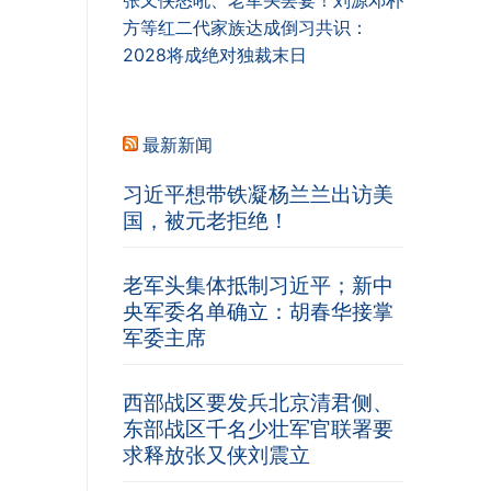
张又侠怒吼、老军头罢宴！刘源邓朴
方等红二代家族达成倒习共识：
2028将成绝对独裁末日
最新新闻
习近平想带铁凝杨兰兰出访美
国，被元老拒绝！
老军头集体抵制习近平；新中
央军委名单确立：胡春华接掌
军委主席
西部战区要发兵北京清君侧、
东部战区千名少壮军官联署要
求释放张又侠刘震立