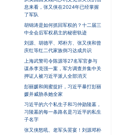
息来看，张又侠在2024年已经掌握
了军队
胡锦涛是如何抓回军权的？十二届三
中全会后军权易主的秘密轨迹
刘源、胡德平、邓朴方、张又侠和曾
庆红等红二代家族倒习达成共识
上海武警司令陈源等27名军官参与
谋杀李克强一案，军方调查并集中关
押证人被习近平派人全部消灭
彭丽媛和闺蜜捉奸，习近平暴打彭丽
媛并威胁杀她全家
习近平的六个私生子和习仲勋陵墓，
习陵墓的每一条路名是习近平的私生
子名字
张又侠怒吼、老军头罢宴！刘源邓朴