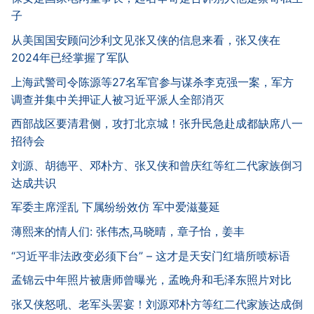
子
从美国国安顾问沙利文见张又侠的信息来看，张又侠在
2024年已经掌握了军队
上海武警司令陈源等27名军官参与谋杀李克强一案，军方
调查并集中关押证人被习近平派人全部消灭
西部战区要清君侧，攻打北京城！张升民急赴成都缺席八一
招待会
刘源、胡德平、邓朴方、张又侠和曾庆红等红二代家族倒习
达成共识
军委主席淫乱 下属纷纷效仿 军中爱滋蔓延
薄熙来的情人们: 张伟杰,马晓晴，章子怡，姜丰
“习近平非法政变必须下台” – 这才是天安门红墙所喷标语
孟锦云中年照片被唐师曾曝光，孟晚舟和毛泽东照片对比
张又侠怒吼、老军头罢宴！刘源邓朴方等红二代家族达成倒