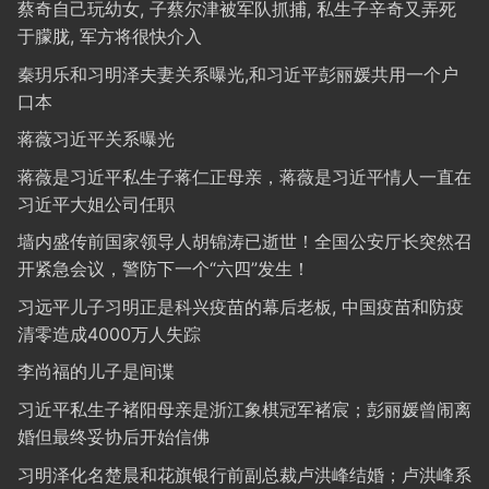
蔡奇自己玩幼女, 子蔡尔津被军队抓捕, 私生子辛奇又弄死
于朦胧, 军方将很快介入
秦玥乐和习明泽夫妻关系曝光,和习近平彭丽媛共用一个户
口本
蒋薇习近平关系曝光
蒋薇是习近平私生子蒋仁正母亲，蒋薇是习近平情人一直在
习近平大姐公司任职
墙内盛传前国家领导人胡锦涛已逝世！全国公安厅长突然召
开紧急会议，警防下一个“六四”发生！
习远平儿子习明正是科兴疫苗的幕后老板, 中国疫苗和防疫
清零造成4000万人失踪
李尚福的儿子是间谍
习近平私生子褚阳母亲是浙江象棋冠军褚宸；彭丽媛曾闹离
婚但最终妥协后开始信佛
习明泽化名楚晨和花旗银行前副总裁卢洪峰结婚；卢洪峰系