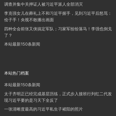
调查并集中关押证人被习近平派人全部消灭
李克强女儿在葬礼上不和习近平握手，见到习近平后怒骂：
侩子手！央视不敢播出画面
四种全会前张又侠搞定军队；习家军纷纷落马！李强也倒戈
了？
本站最新150条新闻
本站热门档案
本站最新150条新闻
太子齐明正已经完成基层历练，正式步入接班行列红二代发
现习近平要的是习天下全反了
一张清晰度最高的习近平私生子褚阳的照片