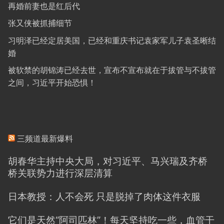
再婚前妻也是红后代
张又侠被抓捕细节
习明泽已经定居美国，已经和重庆书记袁家军儿子袁圣晰结
婚
被软禁的胡锦涛已经去世，宣布不宣布就在于拔管与不拔管
之间，习近平开始恐惧！
三频道最新爆料
胡春华主持中央大局，对习近平、马兴瑞及齐桥
桥关联势力进行深层清算
日本教授：人不会死 只是脱掉了肉体这件衣服
它们是天然“阿司匹林”！每天坚持吃一些，血管干