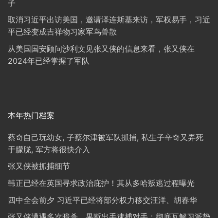
子
取消习近平出访美国，邀请泽连斯基来访，军权易手，习近
平已经变成吉祥物习家军鸟兽散
从美国国安顾问沙利文见张又侠的信息来看，张又侠在
2024年已经掌握了军队
本年热门档案
蔡奇自己玩幼女, 子蔡尔津被军队抓捕, 私生子辛奇又弄死
于朦胧, 军方将很快介入
张又侠被抓捕细节
韩正已经在英国寻求政治庇护！其从多哈叛逃过程曝光
四中全会前夕 习近平已经将部分权力移交汪洋、胡春华
张又侠遭遇多次暗杀，果断出手逮捕对手；彻底瓦解习派势