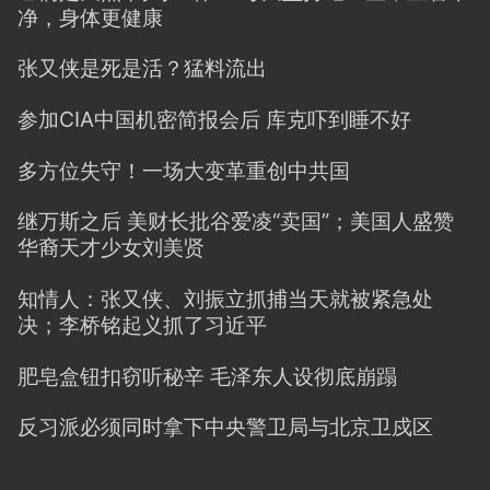
净，身体更健康
张又侠是死是活？猛料流出
参加CIA中国机密简报会后 库克吓到睡不好
多方位失守！一场大变革重创中共国
继万斯之后 美财长批谷爱凌“卖国”；美国人盛赞
华裔天才少女刘美贤
知情人：张又侠、刘振立抓捕当天就被紧急处
决；李桥铭起义抓了习近平
肥皂盒钮扣窃听秘辛 毛泽东人设彻底崩蹋
反习派必须同时拿下中央警卫局与北京卫戍区