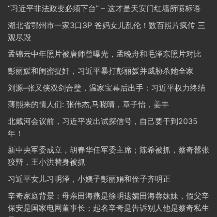
“习近平非法政变必须下台” – 这才是天安门红墙所喷标语
湖北省鄂州市一家3口3P 爸妈女儿乱伦！数百照片疯传 三
观尽毁
孟锦云中年照片被唐师曾曝光，孟晚舟和毛泽东照片对比
彭丽媛和闺蜜捉奸，习近平暴打彭丽媛并威胁杀她全家
刘源–张又侠双剑合璧，温家宝幕后出手：习近平权力终结
薄熙来的情人们: 张伟杰,马晓晴，章子怡，姜丰
北戴河会议前，习近平发出试探信号，自己要干到2035
年！
新中央军委成立，胡春华任军委主席；陈希被抓，蔡奇嚣张
狡辩，王小洪替身被抓
习近平女儿习明泽，小姨子彭丽娟和侄子齐明正
辛奇家庭背景：母亲田海燕是徐明遗孀田海蓉妹妹，假父辛
保安是国家电网董事长；起名辛奇是告诉别人他是蔡奇私生