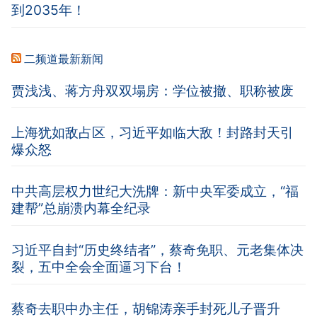
到2035年！
二频道最新新闻
贾浅浅、蒋方舟双双塌房：学位被撤、职称被废
上海犹如敌占区，习近平如临大敌！封路封天引
爆众怒
中共高层权力世纪大洗牌：新中央军委成立，“福
建帮”总崩溃内幕全纪录
习近平自封“历史终结者”，蔡奇免职、元老集体决
裂，五中全会全面逼习下台！
蔡奇去职中办主任，胡锦涛亲手封死儿子晋升