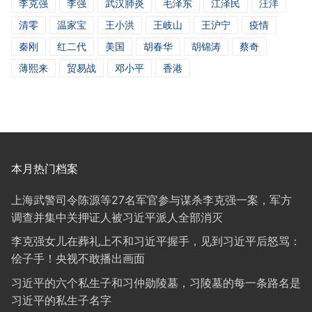
李克强
李强
武汉肺炎
毛泽东
江泽民
汪洋
清零
温家宝
王小洪
王岐山
王沪宁
疫情
秦刚
红二代
美国
胡春华
胡锦涛
蔡奇
薄熙来
贸易战
邓小平
香港
本月热门档案
上海武警司令陈源等27名军官参与谋杀李克强一案，军方
调查并集中关押证人被习近平派人全部消灭
李克强女儿在葬礼上不和习近平握手，见到习近平后怒骂：
侩子手！央视不敢播出画面
习近平的六个私生子和习仲勋陵墓，习陵墓的每一条路名是
习近平的私生子名字