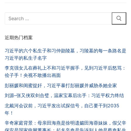
Search
for:
近期热门档案
习近平的六个私生子和习仲勋陵墓，习陵墓的每一条路名是
习近平的私生子名字
李克强女儿在葬礼上不和习近平握手，见到习近平后怒骂：
侩子手！央视不敢播出画面
彭丽媛和闺蜜捉奸，习近平暴打彭丽媛并威胁杀她全家
刘源–张又侠双剑合璧，温家宝幕后出手：习近平权力终结
北戴河会议前，习近平发出试探信号，自己要干到2035
年！
辛奇家庭背景：母亲田海燕是徐明遗孀田海蓉妹妹，假父辛
保安是国家电网董事长；起名辛奇是告诉别人他是蔡奇私生