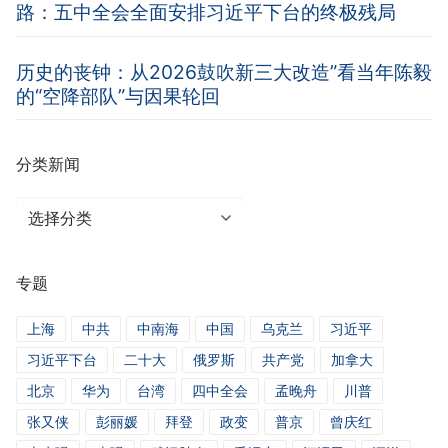
路：五中全会全面安排习近平下台的终极残局
历史的丧钟：从2026鼓吹新三大改造”看当年陈毅
的“空降部队”与因果轮回
分类新闻
分
类
新
专题
闻
上海
中共
中南海
中国
乌克兰
习近平
习近平下台
二十大
俄罗斯
共产党
加拿大
北京
华为
台湾
四中全会
孟晚舟
川普
张又侠
彭丽媛
拜登
政变
普京
曾庆红