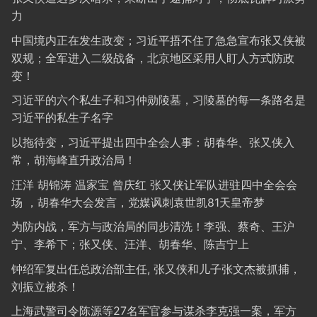
力
中国境内正在发生政变；习近平捂不住了急急宣布张又侠被
双规；全军进入二级战备，北京地区采用人盯人方式防政
变！
习近平的六个私生子和习仲勋陵墓，习陵墓的每一条路名是
习近平的私生子名字
以拖待变，习近平提出四中全会人事：胡春华、张又侠入
常，胡海峰直升政治局！
汪洋 胡锦涛 温家宝 曾庆红 张又侠让军队进驻四中全会会
场 ，胡春华大会发言，党媒讽刺袁世凯81天皇帝梦
为防内战，军方与政治局的同步清洗！李强、蔡奇、王沪
宁、李希下；张又侠、汪洋、胡春华、陈吉宁上
钟绍军复出任总政治部主任, 张又侠和儿子张文杰被抓捕，
刘振立被杀！
上海武警司令陈源等27名军官参与谋杀李克强一案，军方