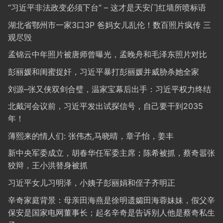
“习近平非法政变必须下台” – 这才是天安门红墙所喷标语
湖北省鄂州市一家3口3P 爸妈女儿乱伦！数百照片疯传 三
观尽毁
孟锦云中年照片被唐师曾曝光，孟晚舟和毛泽东照片对比
彭丽媛和闺蜜捉奸，习近平暴打彭丽媛并威胁杀她全家
刘源–张又侠双剑合璧，温家宝幕后出手：习近平权力终结
北戴河会议前，习近平发出试探信号，自己要干到2035
年！
薄熙来的情人们: 张伟杰,马晓晴，章子怡，姜丰
新中央军委成立，胡春华任军委主席；陈希被抓，蔡奇嚣张
狡辩，王小洪替身被抓
习近平女儿习明泽，小姨子彭丽娟和侄子齐明正
辛奇家庭背景：母亲田海燕是徐明遗孀田海蓉妹妹，假父辛
保安是国家电网董事长；起名辛奇是告诉别人他是蔡奇私生