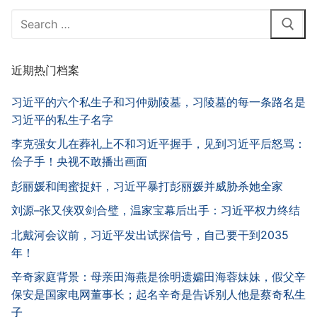
Search
for:
近期热门档案
习近平的六个私生子和习仲勋陵墓，习陵墓的每一条路名是
习近平的私生子名字
李克强女儿在葬礼上不和习近平握手，见到习近平后怒骂：
侩子手！央视不敢播出画面
彭丽媛和闺蜜捉奸，习近平暴打彭丽媛并威胁杀她全家
刘源–张又侠双剑合璧，温家宝幕后出手：习近平权力终结
北戴河会议前，习近平发出试探信号，自己要干到2035
年！
辛奇家庭背景：母亲田海燕是徐明遗孀田海蓉妹妹，假父辛
保安是国家电网董事长；起名辛奇是告诉别人他是蔡奇私生
子