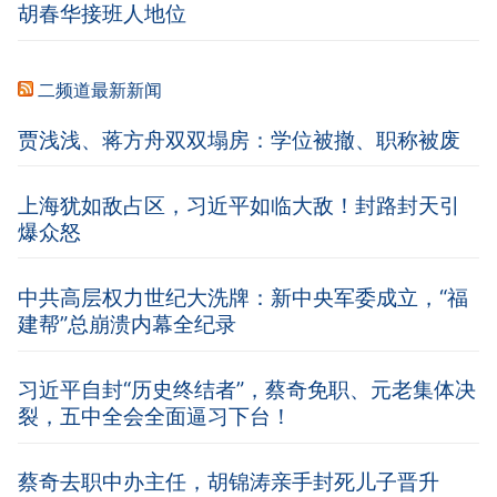
胡春华接班人地位
二频道最新新闻
贾浅浅、蒋方舟双双塌房：学位被撤、职称被废
上海犹如敌占区，习近平如临大敌！封路封天引
爆众怒
中共高层权力世纪大洗牌：新中央军委成立，“福
建帮”总崩溃内幕全纪录
习近平自封“历史终结者”，蔡奇免职、元老集体决
裂，五中全会全面逼习下台！
蔡奇去职中办主任，胡锦涛亲手封死儿子晋升