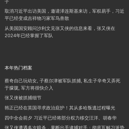
子
取消习近平出访美国，邀请泽连斯基来访，军权易手，习近
平已经变成吉祥物习家军鸟兽散
从美国国安顾问沙利文见张又侠的信息来看，张又侠在
2024年已经掌握了军队
本年热门档案
蔡奇自己玩幼女, 子蔡尔津被军队抓捕, 私生子辛奇又弄死
于朦胧, 军方将很快介入
张又侠被抓捕细节
韩正已经在英国寻求政治庇护！其从多哈叛逃过程曝光
四中全会前夕 习近平已经将部分权力移交汪洋、胡春华
张又侠遭遇多次暗杀，果断出手逮捕对手；彻底瓦解习派势