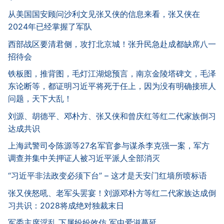
从美国国安顾问沙利文见张又侠的信息来看，张又侠在
2024年已经掌握了军队
西部战区要清君侧，攻打北京城！张升民急赴成都缺席八一
招待会
铁板图，推背图，毛灯江湖熄预言，南京金陵塔碑文，毛泽
东论断等，都证明习近平将死于任上，因为没有明确接班人
问题，天下大乱！
刘源、胡德平、邓朴方、张又侠和曾庆红等红二代家族倒习
达成共识
上海武警司令陈源等27名军官参与谋杀李克强一案，军方
调查并集中关押证人被习近平派人全部消灭
“习近平非法政变必须下台” – 这才是天安门红墙所喷标语
张又侠怒吼、老军头罢宴！刘源邓朴方等红二代家族达成倒
习共识：2028将成绝对独裁末日
军委主席淫乱 下属纷纷效仿 军中爱滋蔓延