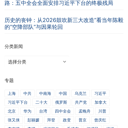
路：五中全会全面安排习近平下台的终极残局
历史的丧钟：从2026鼓吹新三大改造”看当年陈毅
的“空降部队”与因果轮回
分类新闻
分
类
新
专题
闻
上海
中共
中南海
中国
乌克兰
习近平
习近平下台
二十大
俄罗斯
共产党
加拿大
北京
华为
台湾
四中全会
孟晚舟
川普
张又侠
彭丽媛
拜登
政变
普京
曾庆红