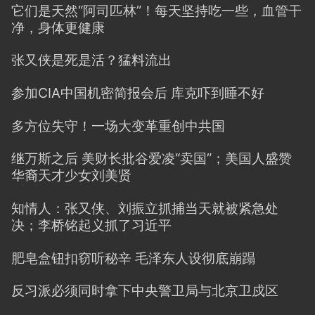
它们是天然“阿司匹林”！每天坚持吃一些，血管干
净，身体更健康
张又侠是死是活？猛料流出
参加CIA中国机密简报会后 库克吓到睡不好
多方位失守！一场大变革重创中共国
继万斯之后 美财长批谷爱凌“卖国”；美国人盛赞
华裔天才少女刘美贤
知情人：张又侠、刘振立抓捕当天就被紧急处
决；李桥铭起义抓了习近平
肥皂盒钮扣窃听秘辛 毛泽东人设彻底崩蹋
反习派必须同时拿下中央警卫局与北京卫戍区