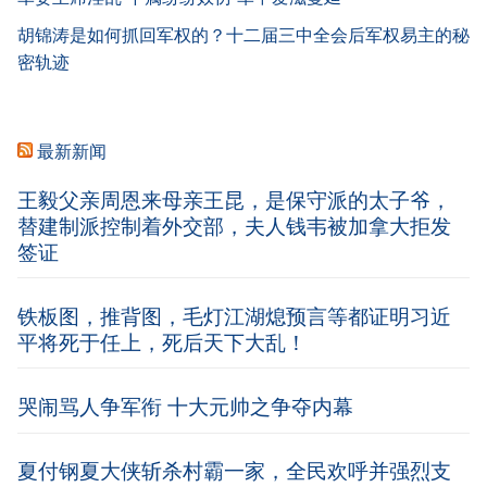
胡锦涛是如何抓回军权的？十二届三中全会后军权易主的秘
密轨迹
最新新闻
王毅父亲周恩来母亲王昆，是保守派的太子爷，
替建制派控制着外交部，夫人钱韦被加拿大拒发
签证
铁板图，推背图，毛灯江湖熄预言等都证明习近
平将死于任上，死后天下大乱！
哭闹骂人争军衔 十大元帅之争夺内幕
夏付钢夏大侠斩杀村霸一家，全民欢呼并强烈支