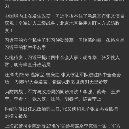
力
中国境内正在发生政变；习近平捂不住了急急宣布张又侠被
双规；全军进入二级战备，北京地区采用人盯人方式防政
变！
习近平的六个私生子和习仲勋陵墓，习陵墓的每一条路名是
习近平的私生子名字
以拖待变，习近平提出四中全会人事：胡春华、张又侠入
常，胡海峰直升政治局！
汪洋 胡锦涛 温家宝 曾庆红 张又侠让军队进驻四中全会会
场 ，胡春华大会发言，党媒讽刺袁世凯81天皇帝梦
为防内战，军方与政治局的同步清洗！李强、蔡奇、王沪
宁、李希下；张又侠、汪洋、胡春华、陈吉宁上
钟绍军复出任总政治部主任, 张又侠和儿子张文杰被抓捕，
刘振立被杀！
上海武警司令陈源等27名军官参与谋杀李克强一案，军方