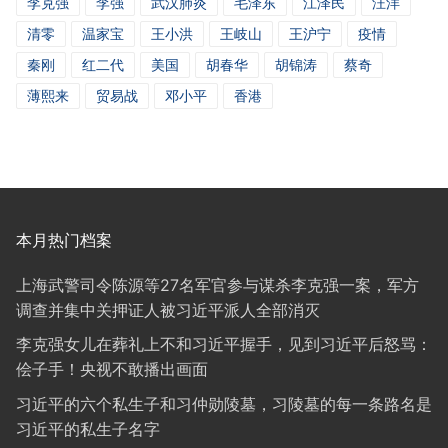
李克强
李强
武汉肺炎
毛泽东
江泽民
汪洋
清零
温家宝
王小洪
王岐山
王沪宁
疫情
秦刚
红二代
美国
胡春华
胡锦涛
蔡奇
薄熙来
贸易战
邓小平
香港
本月热门档案
上海武警司令陈源等27名军官参与谋杀李克强一案，军方
调查并集中关押证人被习近平派人全部消灭
李克强女儿在葬礼上不和习近平握手，见到习近平后怒骂：
侩子手！央视不敢播出画面
习近平的六个私生子和习仲勋陵墓，习陵墓的每一条路名是
习近平的私生子名字