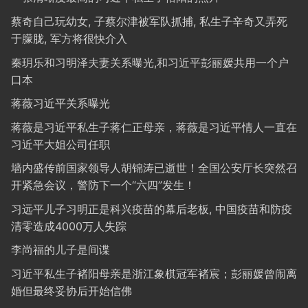
蔡奇自己玩幼女, 子蔡尔津被军队抓捕, 私生子辛奇又弄死
于朦胧, 军方将很快介入
秦玥乐和习明泽夫妻关系曝光,和习近平彭丽媛共用一个户
口本
蒋薇习近平关系曝光
蒋薇是习近平私生子蒋仁正母亲，蒋薇是习近平情人一直在
习近平大姐公司任职
墙内盛传前国家领导人胡锦涛已逝世！全国公安厅长突然召
开紧急会议，警防下一个“六四”发生！
习远平儿子习明正是科兴疫苗的幕后老板, 中国疫苗和防疫
清零造成4000万人失踪
李尚福的儿子是间谍
习近平私生子褚阳母亲是浙江象棋冠军褚宸；彭丽媛曾闹离
婚但最终妥协后开始信佛