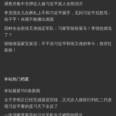
调查并集中关押证人被习近平派人全部消灭
李克强女儿在葬礼上不和习近平握手，见到习近平后怒骂：
侩子手！央视不敢播出画面
四种全会前张又侠搞定军队；习家军纷纷落马！李强也倒戈
了？
胡锦涛温家宝发话：不干涉习近平和张又侠的争斗；曾庆红
装病！
本站热门档案
本站最新150条新闻
太子齐明正已经完成基层历练，正式步入接班行列红二代发
现习近平要的是习天下全反了
一张清晰度最高的习近平私生子褚阳的照片