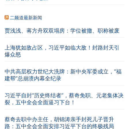
二频道最新新闻
贾浅浅、蒋方舟双双塌房：学位被撤、职称被废
上海犹如敌占区，习近平如临大敌！封路封天引
爆众怒
中共高层权力世纪大洗牌：新中央军委成立，“福
建帮”总崩溃内幕全纪录
习近平自封“历史终结者”，蔡奇免职、元老集体决
裂，五中全会全面逼习下台！
蔡奇去职中办主任，胡锦涛亲手封死儿子晋升
路：五中全会全面安排习近平下台的终极残局