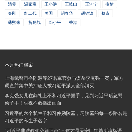
清零
温家宝
王小洪
王岐山
王沪宁
疫情
秦刚
红二代
美国
胡春华
胡锦涛
蔡奇
薄熙来
贸易战
邓小平
香港
本月热门档案
上海武警司令陈源等27名军官参与谋杀李克强一案，军方
调查并集中关押证人被习近平派人全部消灭
李克强女儿在葬礼上不和习近平握手，见到习近平后怒骂：
侩子手！央视不敢播出画面
习近平的六个私生子和习仲勋陵墓，习陵墓的每一条路名是
习近平的私生子名字
“习近平非法政变必须下台” – 这才是天安门红墙所喷标语