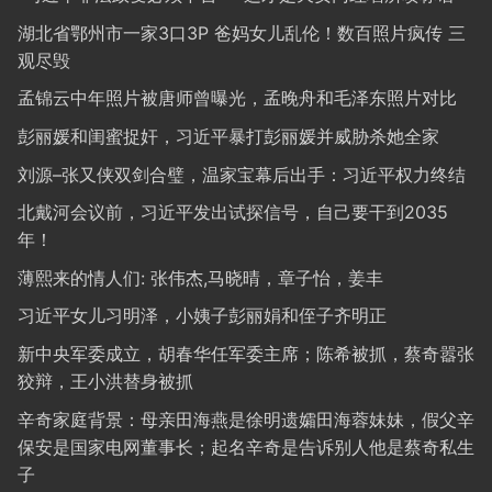
湖北省鄂州市一家3口3P 爸妈女儿乱伦！数百照片疯传 三
观尽毁
孟锦云中年照片被唐师曾曝光，孟晚舟和毛泽东照片对比
彭丽媛和闺蜜捉奸，习近平暴打彭丽媛并威胁杀她全家
刘源–张又侠双剑合璧，温家宝幕后出手：习近平权力终结
北戴河会议前，习近平发出试探信号，自己要干到2035
年！
薄熙来的情人们: 张伟杰,马晓晴，章子怡，姜丰
习近平女儿习明泽，小姨子彭丽娟和侄子齐明正
新中央军委成立，胡春华任军委主席；陈希被抓，蔡奇嚣张
狡辩，王小洪替身被抓
辛奇家庭背景：母亲田海燕是徐明遗孀田海蓉妹妹，假父辛
保安是国家电网董事长；起名辛奇是告诉别人他是蔡奇私生
子