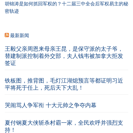
胡锦涛是如何抓回军权的？十二届三中全会后军权易主的秘
密轨迹
最新新闻
王毅父亲周恩来母亲王昆，是保守派的太子爷，
替建制派控制着外交部，夫人钱韦被加拿大拒发
签证
铁板图，推背图，毛灯江湖熄预言等都证明习近
平将死于任上，死后天下大乱！
哭闹骂人争军衔 十大元帅之争夺内幕
夏付钢夏大侠斩杀村霸一家，全民欢呼并强烈支
持！