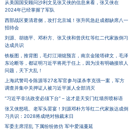
从美国国安顾问沙利文见张又侠的信息来看，张又侠在
2024年已经掌握了军队
西部战区要清君侧，攻打北京城！张升民急赴成都缺席八一
招待会
刘源、胡德平、邓朴方、张又侠和曾庆红等红二代家族倒习
达成共识
铁板图，推背图，毛灯江湖熄预言，南京金陵塔碑文，毛泽
东论断等，都证明习近平将死于任上，因为没有明确接班人
问题，天下大乱！
上海武警司令陈源等27名军官参与谋杀李克强一案，军方
调查并集中关押证人被习近平派人全部消灭
“习近平非法政变必须下台” – 这才是天安门红墙所喷标语
张又侠怒吼、老军头罢宴！刘源邓朴方等红二代家族达成倒
习共识：2028将成绝对独裁末日
军委主席淫乱 下属纷纷效仿 军中爱滋蔓延