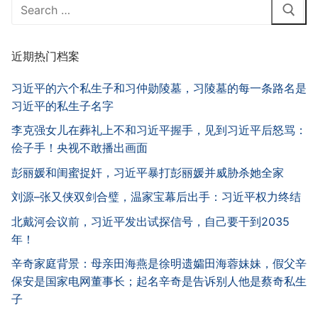
Search
for:
近期热门档案
习近平的六个私生子和习仲勋陵墓，习陵墓的每一条路名是
习近平的私生子名字
李克强女儿在葬礼上不和习近平握手，见到习近平后怒骂：
侩子手！央视不敢播出画面
彭丽媛和闺蜜捉奸，习近平暴打彭丽媛并威胁杀她全家
刘源–张又侠双剑合璧，温家宝幕后出手：习近平权力终结
北戴河会议前，习近平发出试探信号，自己要干到2035
年！
辛奇家庭背景：母亲田海燕是徐明遗孀田海蓉妹妹，假父辛
保安是国家电网董事长；起名辛奇是告诉别人他是蔡奇私生
子