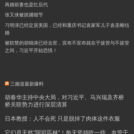
再婚前妻也是红后代
张又侠被抓捕细节
习明泽已经定居美国，已经和重庆书记袁家军儿子袁圣晰结
婚
被软禁的胡锦涛已经去世，宣布不宣布就在于拔管与不拔管
之间，习近平开始恐惧！
三频道最新爆料
胡春华主持中央大局，对习近平、马兴瑞及齐桥
桥关联势力进行深层清算
日本教授：人不会死 只是脱掉了肉体这件衣服
它们是天然“阿司匹林”！每天坚持吃一些，血管干