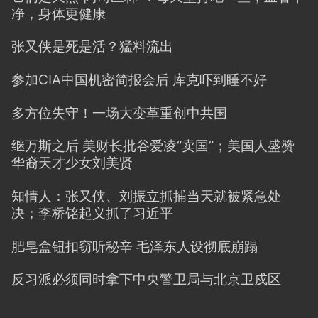
净，身体更健康
张又侠是死是活？猛料流出
参加CIA中国机密简报会后 库克吓到睡不好
多方位失守！一场大变革重创中共国
继万斯之后 美财长批谷爱凌“卖国”；美国人盛赞
华裔天才少女刘美贤
知情人：张又侠、刘振立抓捕当天就被紧急处
决；李桥铭起义抓了习近平
肥皂盒钮扣窃听秘辛 毛泽东人设彻底崩蹋
反习派必须同时拿下中央警卫局与北京卫戍区