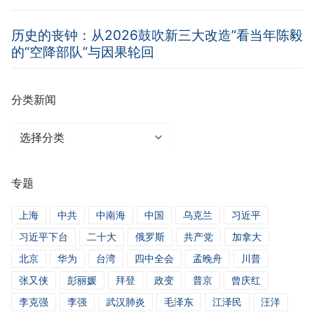
历史的丧钟：从2026鼓吹新三大改造”看当年陈毅
的“空降部队”与因果轮回
分类新闻
分
类
新
专题
闻
上海
中共
中南海
中国
乌克兰
习近平
习近平下台
二十大
俄罗斯
共产党
加拿大
北京
华为
台湾
四中全会
孟晚舟
川普
张又侠
彭丽媛
拜登
政变
普京
曾庆红
李克强
李强
武汉肺炎
毛泽东
江泽民
汪洋