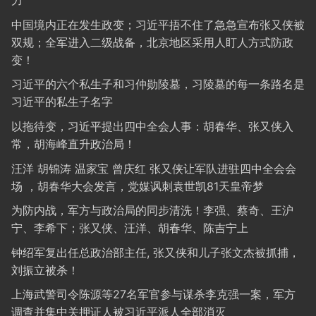
力
中国境内正在发生政变；习近平捂不住了急急宣布张又侠被
双规；全军进入二级战备，北京地区采用人盯人方式防政
变！
习近平的六个私生子和习仲勋陵墓，习陵墓的每一条路名是
习近平的私生子名字
以拖待变，习近平提出四中全会人事：胡春华、张又侠入
常，胡海峰直升政治局！
汪洋 胡锦涛 温家宝 曾庆红 张又侠让军队进驻四中全会会
场 ，胡春华大会发言，党媒讽刺袁世凯81天皇帝梦
为防内战，军方与政治局的同步清洗！李强、蔡奇、王沪
宁、李希下；张又侠、汪洋、胡春华、陈吉宁上
钟绍军复出任总政治部主任, 张又侠和儿子张文杰被抓捕，
刘振立被杀！
上海武警司令陈源等27名军官参与谋杀李克强一案，军方
调查并集中关押证人被习近平派人全部消灭