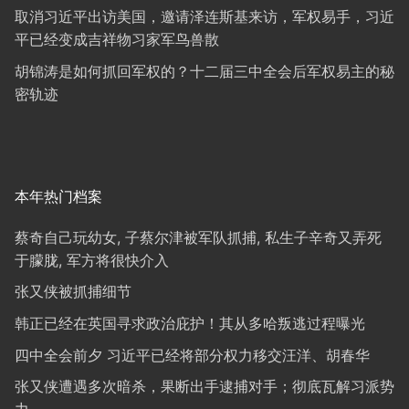
取消习近平出访美国，邀请泽连斯基来访，军权易手，习近
平已经变成吉祥物习家军鸟兽散
胡锦涛是如何抓回军权的？十二届三中全会后军权易主的秘
密轨迹
本年热门档案
蔡奇自己玩幼女, 子蔡尔津被军队抓捕, 私生子辛奇又弄死
于朦胧, 军方将很快介入
张又侠被抓捕细节
韩正已经在英国寻求政治庇护！其从多哈叛逃过程曝光
四中全会前夕 习近平已经将部分权力移交汪洋、胡春华
张又侠遭遇多次暗杀，果断出手逮捕对手；彻底瓦解习派势