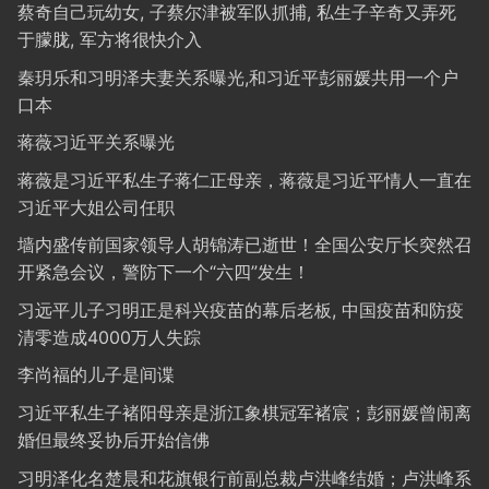
蔡奇自己玩幼女, 子蔡尔津被军队抓捕, 私生子辛奇又弄死
于朦胧, 军方将很快介入
秦玥乐和习明泽夫妻关系曝光,和习近平彭丽媛共用一个户
口本
蒋薇习近平关系曝光
蒋薇是习近平私生子蒋仁正母亲，蒋薇是习近平情人一直在
习近平大姐公司任职
墙内盛传前国家领导人胡锦涛已逝世！全国公安厅长突然召
开紧急会议，警防下一个“六四”发生！
习远平儿子习明正是科兴疫苗的幕后老板, 中国疫苗和防疫
清零造成4000万人失踪
李尚福的儿子是间谍
习近平私生子褚阳母亲是浙江象棋冠军褚宸；彭丽媛曾闹离
婚但最终妥协后开始信佛
习明泽化名楚晨和花旗银行前副总裁卢洪峰结婚；卢洪峰系