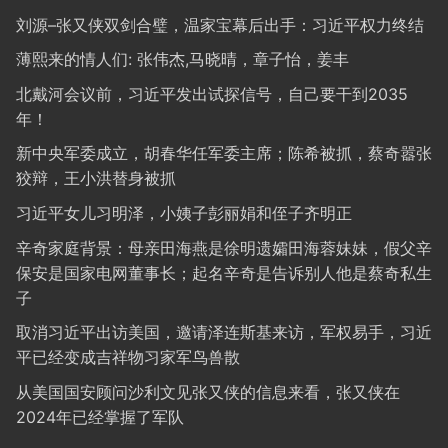
刘源–张又侠双剑合璧，温家宝幕后出手：习近平权力终结
薄熙来的情人们: 张伟杰,马晓晴，章子怡，姜丰
北戴河会议前，习近平发出试探信号，自己要干到2035
年！
新中央军委成立，胡春华任军委主席；陈希被抓，蔡奇嚣张
狡辩，王小洪替身被抓
习近平女儿习明泽，小姨子彭丽娟和侄子齐明正
辛奇家庭背景：母亲田海燕是徐明遗孀田海蓉妹妹，假父辛
保安是国家电网董事长；起名辛奇是告诉别人他是蔡奇私生
子
取消习近平出访美国，邀请泽连斯基来访，军权易手，习近
平已经变成吉祥物习家军鸟兽散
从美国国安顾问沙利文见张又侠的信息来看，张又侠在
2024年已经掌握了军队