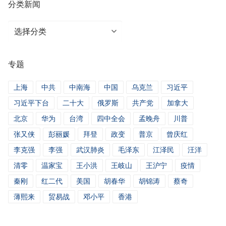
分类新闻
分
类
新
专题
闻
上海
中共
中南海
中国
乌克兰
习近平
习近平下台
二十大
俄罗斯
共产党
加拿大
北京
华为
台湾
四中全会
孟晚舟
川普
张又侠
彭丽媛
拜登
政变
普京
曾庆红
李克强
李强
武汉肺炎
毛泽东
江泽民
汪洋
清零
温家宝
王小洪
王岐山
王沪宁
疫情
秦刚
红二代
美国
胡春华
胡锦涛
蔡奇
薄熙来
贸易战
邓小平
香港