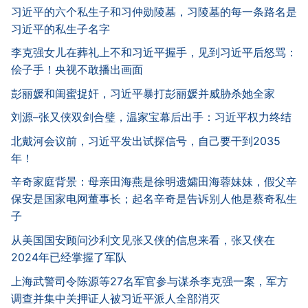
习近平的六个私生子和习仲勋陵墓，习陵墓的每一条路名是
习近平的私生子名字
李克强女儿在葬礼上不和习近平握手，见到习近平后怒骂：
侩子手！央视不敢播出画面
彭丽媛和闺蜜捉奸，习近平暴打彭丽媛并威胁杀她全家
刘源–张又侠双剑合璧，温家宝幕后出手：习近平权力终结
北戴河会议前，习近平发出试探信号，自己要干到2035
年！
辛奇家庭背景：母亲田海燕是徐明遗孀田海蓉妹妹，假父辛
保安是国家电网董事长；起名辛奇是告诉别人他是蔡奇私生
子
从美国国安顾问沙利文见张又侠的信息来看，张又侠在
2024年已经掌握了军队
上海武警司令陈源等27名军官参与谋杀李克强一案，军方
调查并集中关押证人被习近平派人全部消灭