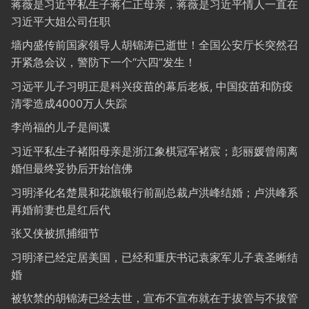
蒋薇是习近平私生子蒋仁正母亲，蒋薇是习近平情人一直在
习近平大姐公司任职
墙内盛传前国家领导人胡锦涛已逝世！全国公安厅长突然召
开紧急会议，警防下一个“六四”发生！
习远平儿子习明正是科兴疫苗的幕后老板, 中国疫苗和防疫
清零造成4000万人失踪
李尚福的儿子是间谍
习近平私生子褚阳母亲是浙江象棋冠军褚宸；彭丽媛曾闹离
婚但最终妥协后开始信佛
习明泽化名楚晨和花旗银行前副总裁卢洪峰结婚；卢洪峰系
再婚前妻也是红后代
张又侠被抓捕细节
习明泽已经定居美国，已经和重庆书记袁家军儿子袁圣晰结
婚
被软禁的胡锦涛已经去世，宣布不宣布就在于拔管与不拔管