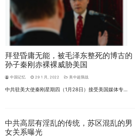
拜登昏庸无能，被毛泽东整死的博古的
孙子秦刚赤裸裸威胁美国
中国记忆
29 1 月, 2022
美中超限战
中共驻美大使秦刚星期四（1月28日）接受美国媒体专…
中共高层有淫乱的传统，苏区混乱的男
女关系曝光