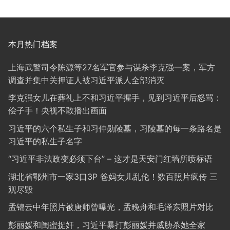
本月热门档案
上海武警司令陈源等27名军官参与谋杀李克强一案，军方
调查并集中关押证人被习近平派人全部消灭
李克强女儿在葬礼上不和习近平握手，见到习近平后怒骂：
侩子手！央视不敢播出画面
习近平的六个私生子和习仲勋陵墓，习陵墓的每一条路名是
习近平的私生子名字
“习近平非法政变必须下台” – 这才是天安门红墙所喷标语
湖北省鄂州市一家3口3P 爸妈女儿乱伦！数百照片疯传 三
观尽毁
孟锦云中年照片被唐师曾曝光，孟晚舟和毛泽东照片对比
彭丽媛和闺蜜捉奸，习近平暴打彭丽媛并威胁杀她全家