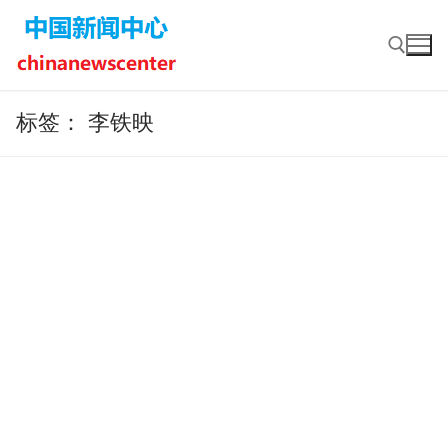
Skip
to
content
标签：
李铁映
Search for: