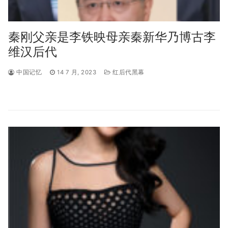
秦刚父亲是李铁映母亲秦新华乃博古李
维汉后代
中国记忆
14 7 月, 2023
红后代黑幕