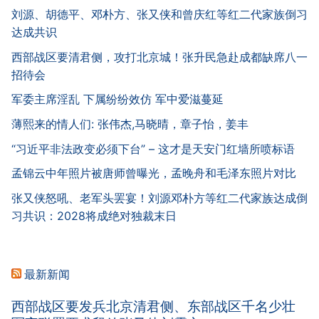
刘源、胡德平、邓朴方、张又侠和曾庆红等红二代家族倒习
达成共识
西部战区要清君侧，攻打北京城！张升民急赴成都缺席八一
招待会
军委主席淫乱 下属纷纷效仿 军中爱滋蔓延
薄熙来的情人们: 张伟杰,马晓晴，章子怡，姜丰
“习近平非法政变必须下台” – 这才是天安门红墙所喷标语
孟锦云中年照片被唐师曾曝光，孟晚舟和毛泽东照片对比
张又侠怒吼、老军头罢宴！刘源邓朴方等红二代家族达成倒
习共识：2028将成绝对独裁末日
最新新闻
西部战区要发兵北京清君侧、东部战区千名少壮