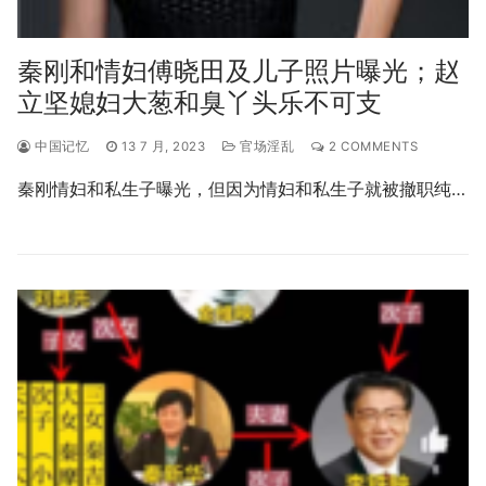
秦刚和情妇傅晓田及儿子照片曝光；赵
立坚媳妇大葱和臭丫头乐不可支
中国记忆
13 7 月, 2023
官场淫乱
2 COMMENTS
秦刚情妇和私生子曝光，但因为情妇和私生子就被撤职纯…