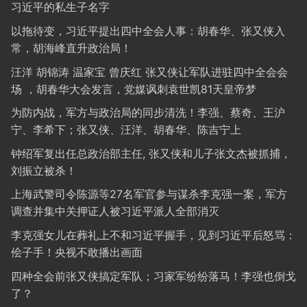
习近平的私生子名字
以拖待变，习近平提出四中全会人事：胡春华、张又侠入
常，胡海峰直升政治局！
汪洋 胡锦涛 温家宝 曾庆红 张又侠让军队进驻四中全会会
场 ，胡春华大会发言，党媒讽刺袁世凯81天皇帝梦
为防内战，军方与政治局的同步清洗！李强、蔡奇、王沪
宁、李希下；张又侠、汪洋、胡春华、陈吉宁上
钟绍军复出任总政治部主任, 张又侠和儿子张文杰被抓捕，
刘振立被杀！
上海武警司令陈源等27名军官参与谋杀李克强一案，军方
调查并集中关押证人被习近平派人全部消灭
李克强女儿在葬礼上不和习近平握手，见到习近平后怒骂：
侩子手！央视不敢播出画面
四种全会前张又侠搞定军队；习家军纷纷落马！李强也倒戈
了？