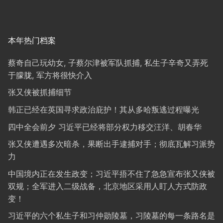
本年热门档案
蔡奇自己玩幼女, 子蔡尔津被军队抓捕, 私生子辛奇又弄死
于朦胧, 军方将很快介入
张又侠被抓捕细节
韩正已经在英国寻求政治庇护！其从多哈叛逃过程曝光
四中全会前夕 习近平已经将部分权力移交汪洋、胡春华
张又侠遭遇多次暗杀，果断出手逮捕对手；彻底瓦解习派势
力
中国境内正在发生政变；习近平捂不住了急急宣布张又侠被
双规；全军进入二级战备，北京地区采用人盯人方式防政
变！
习近平的六个私生子和习仲勋陵墓，习陵墓的每一条路名是