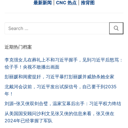
最新新闻
|
CNC 热点
|
推背图
Search
for:
近期热门档案
李克强女儿在葬礼上不和习近平握手，见到习近平后怒骂：
侩子手！央视不敢播出画面
彭丽媛和闺蜜捉奸，习近平暴打彭丽媛并威胁杀她全家
北戴河会议前，习近平发出试探信号，自己要干到2035
年！
刘源–张又侠双剑合璧，温家宝幕后出手：习近平权力终结
从美国国安顾问沙利文见张又侠的信息来看，张又侠在
2024年已经掌握了军队