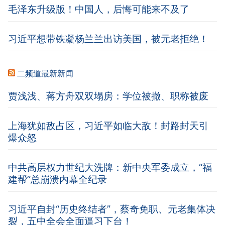
毛泽东升级版！中国人，后悔可能来不及了
习近平想带铁凝杨兰兰出访美国，被元老拒绝！
二频道最新新闻
贾浅浅、蒋方舟双双塌房：学位被撤、职称被废
上海犹如敌占区，习近平如临大敌！封路封天引
爆众怒
中共高层权力世纪大洗牌：新中央军委成立，“福
建帮”总崩溃内幕全纪录
习近平自封“历史终结者”，蔡奇免职、元老集体决
裂，五中全会全面逼习下台！