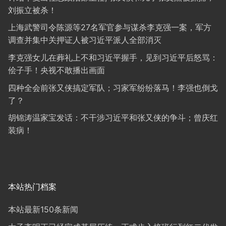
刘振立被杀！
上海武警司令陈源等27名军官参与谋杀李克强一案，军方
调查并集中关押证人被习近平派人全部消灭
李克强女儿在葬礼上不和习近平握手，见到习近平后怒骂：
侩子手！央视不敢播出画面
四种全会前张又侠搞定军队；习家军纷纷落马！李强也倒戈
了？
胡锦涛温家宝发话：不干涉习近平和张又侠的争斗；曾庆红
装病！
本站热门档案
本站最新150条新闻