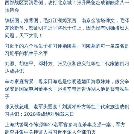
西部战区要清君侧，攻打北京城！张升民急赴成都缺席八一
招待会
铁板图，推背图，毛灯江湖熄预言，南京金陵塔碑文，毛泽
东论断等，都证明习近平将死于任上，因为没有明确接班人
问题，天下大乱！
习近平的六个私生子和习仲勋陵墓，习陵墓的每一条路名是
习近平的私生子名字
刘源、胡德平、邓朴方、张又侠和曾庆红等红二代家族倒习
达成共识
辛奇家庭背景：母亲田海燕是徐明遗孀田海蓉妹妹，假父辛
保安是国家电网董事长；起名辛奇是告诉别人他是蔡奇私生
子
张又侠怒吼、老军头罢宴！刘源邓朴方等红二代家族达成倒
习共识：2028将成绝对独裁末日
上海武警司令陈源等27名军官参与谋杀李克强一案，军方
调查并集中关押证人被习近平派人全部消灭