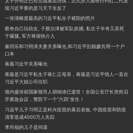
太子齐明正已经完成基层历练，正式步入接班行列红二代发
现习近平要的是习天下全反了
一张清晰度最高的习近平私生子褚阳的照片
蔡奇自己玩幼女, 子蔡尔津被军队抓捕, 私生子辛奇又弄死
于朦胧, 军方将很快介入
秦玥乐和习明泽夫妻关系曝光,和习近平彭丽媛共用一个户
口本
蒋薇习近平关系曝光
蒋薇是习近平私生子蒋仁正母亲，蒋薇是习近平情人一直在
习近平大姐公司任职
墙内盛传前国家领导人胡锦涛已逝世！全国公安厅长突然召
开紧急会议，警防下一个“六四”发生！
习远平儿子习明正是科兴疫苗的幕后老板, 中国疫苗和防疫
清零造成4000万人失踪
李尚福的儿子是间谍