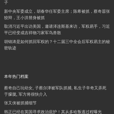
子
新中央军委成立，胡春华任军委主席；陈希被抓，蔡奇嚣张
狡辩，王小洪替身被抓
取消习近平出访美国，邀请泽连斯基来访，军权易手，习近
平已经变成吉祥物习家军鸟兽散
胡锦涛是如何抓回军权的？十二届三中全会后军权易主的秘
密轨迹
本年热门档案
蔡奇自己玩幼女, 子蔡尔津被军队抓捕, 私生子辛奇又弄死
于朦胧, 军方将很快介入
张又侠被抓捕细节
韩正已经在英国寻求政治庇护！其从多哈叛逃过程曝光