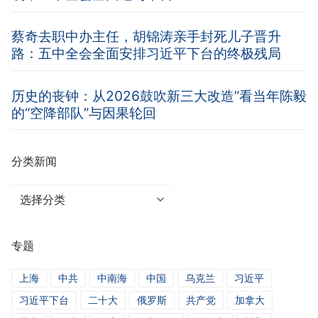
蔡奇去职中办主任，胡锦涛亲手封死儿子晋升
路：五中全会全面安排习近平下台的终极残局
历史的丧钟：从2026鼓吹新三大改造”看当年陈毅
的“空降部队”与因果轮回
分类新闻
分
类
新
专题
闻
上海
中共
中南海
中国
乌克兰
习近平
习近平下台
二十大
俄罗斯
共产党
加拿大