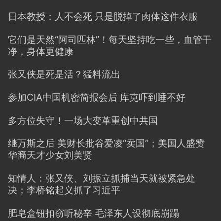
日本教授：人不会死 只是脱掉了肉体这件衣服
它们是天然“阿司匹林”！每天坚持吃一些，血管干
净，身体更健康
张又侠是死是活？猛料流出
参加CIA中国机密简报会后 库克吓到睡不好
多方位失守！一场大变革重创中共国
继万斯之后 美财长批谷爱凌“卖国”；美国人盛赞
华裔天才少女刘美贤
知情人：张又侠、刘振立抓捕当天就被紧急处
决；李桥铭起义抓了习近平
肥皂盒钮扣窃听秘辛 毛泽东人设彻底崩蹋