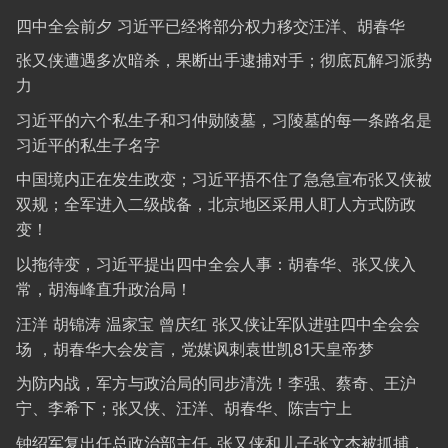
四中全会前夕 习近平已经将部分权力移交汪洋、胡春华
张又侠遭遇多次暗杀，果断出手逮捕对手；彻底瓦解习派势
力
习近平的六个私生子和习仲勋陵墓，习陵墓的每一条路名是
习近平的私生子名字
中国境内正在发生政变；习近平捂不住了急急宣布张又侠被
双规；全军进入二级战备，北京地区采用人盯人方式防政
变！
以拖待变，习近平提出四中全会人事：胡春华、张又侠入
常，胡海峰直升政治局！
汪洋 胡锦涛 温家宝 曾庆红 张又侠让军队进驻四中全会会
场 ，胡春华大会发言，党媒讽刺袁世凯81天皇帝梦
为防内战，军方与政治局的同步清洗！李强、蔡奇、王沪
宁、李希下；张又侠、汪洋、胡春华、陈吉宁上
钟绍军复出任总政治部主任, 张又侠和儿子张文杰被抓捕，