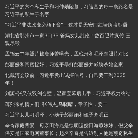
习近平的六个私生子和习仲勋陵墓，习陵墓的每一条路名是
习近平的私生子名字
“习近平非法政变必须下台” – 这才是天安门红墙所喷标语
湖北省鄂州市一家3口3P 爸妈女儿乱伦！数百照片疯传 三
观尽毁
孟锦云中年照片被唐师曾曝光，孟晚舟和毛泽东照片对比
彭丽媛和闺蜜捉奸，习近平暴打彭丽媛并威胁杀她全家
北戴河会议前，习近平发出试探信号，自己要干到2035
年！
刘源–张又侠双剑合璧，温家宝幕后出手：习近平权力终结
薄熙来的情人们: 张伟杰,马晓晴，章子怡，姜丰
习近平女儿习明泽，小姨子彭丽娟和侄子齐明正
辛奇家庭背景：母亲田海燕是徐明遗孀田海蓉妹妹，假父辛
保安是国家电网董事长；起名辛奇是告诉别人他是蔡奇私生