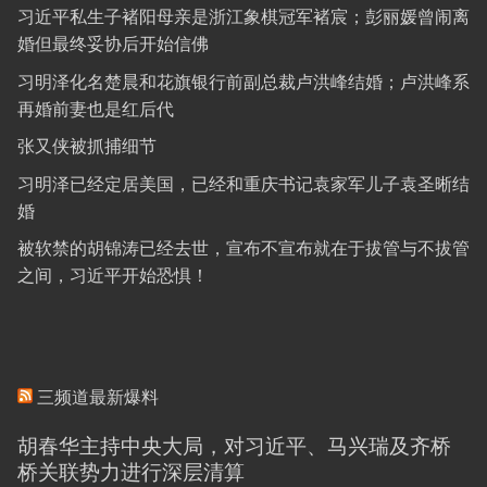
习近平私生子褚阳母亲是浙江象棋冠军褚宸；彭丽媛曾闹离
婚但最终妥协后开始信佛
习明泽化名楚晨和花旗银行前副总裁卢洪峰结婚；卢洪峰系
再婚前妻也是红后代
张又侠被抓捕细节
习明泽已经定居美国，已经和重庆书记袁家军儿子袁圣晰结
婚
被软禁的胡锦涛已经去世，宣布不宣布就在于拔管与不拔管
之间，习近平开始恐惧！
三频道最新爆料
胡春华主持中央大局，对习近平、马兴瑞及齐桥
桥关联势力进行深层清算