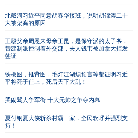
北戴河习近平同意胡春华接班，说明胡锦涛二十
大被架离的原因
王毅父亲周恩来母亲王昆，是保守派的太子爷，
替建制派控制着外交部，夫人钱韦被加拿大拒发
签证
铁板图，推背图，毛灯江湖熄预言等都证明习近
平将死于任上，死后天下大乱！
哭闹骂人争军衔 十大元帅之争夺内幕
夏付钢夏大侠斩杀村霸一家，全民欢呼并强烈支
持！