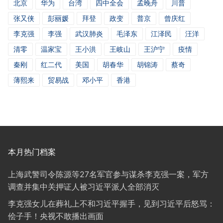
北京
华为
台湾
四中全会
孟晚舟
川普
张又侠
彭丽媛
拜登
政变
普京
曾庆红
李克强
李强
武汉肺炎
毛泽东
江泽民
汪洋
清零
温家宝
王小洪
王岐山
王沪宁
疫情
秦刚
红二代
美国
胡春华
胡锦涛
蔡奇
薄熙来
贸易战
邓小平
香港
本月热门档案
上海武警司令陈源等27名军官参与谋杀李克强一案，军方
调查并集中关押证人被习近平派人全部消灭
李克强女儿在葬礼上不和习近平握手，见到习近平后怒骂：
侩子手！央视不敢播出画面