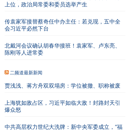
上位，政治局常委和委员选举产生
传袁家军接替蔡奇任中办主任：若兑现，五中全
会习近平必然下台
北戴河会议确认胡春华接班！袁家军、卢东亮、
陈刚等人进常委
二频道最新新闻
贾浅浅、蒋方舟双双塌房：学位被撤、职称被废
上海犹如敌占区，习近平如临大敌！封路封天引
爆众怒
中共高层权力世纪大洗牌：新中央军委成立，“福