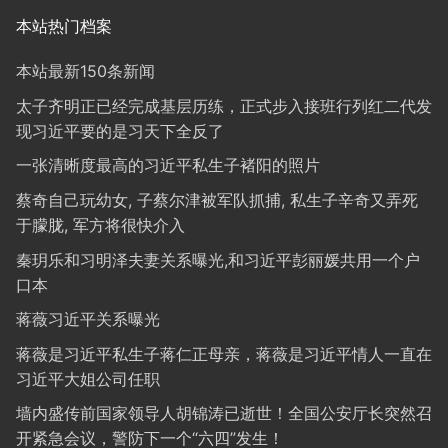
本站热门档案
本站最新150条新闻
太子齐明正已经完成基层历练，正式步入接班行列红二代发
现习近平要的是习天下全反了
一张清晰度最高的习近平私生子褚阳的照片
蔡奇自己玩幼女, 子蔡尔津被军队抓捕, 私生子辛奇又弄死
于朦胧, 军方将很快介入
秦玥乐和习明泽夫妻关系曝光,和习近平彭丽媛共用一个户
口本
蒋薇习近平关系曝光
蒋薇是习近平私生子蒋仁正母亲，蒋薇是习近平情人一直在
习近平大姐公司任职
墙内盛传前国家领导人胡锦涛已逝世！全国公安厅长突然召
开紧急会议，警防下一个“六四”发生！