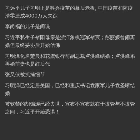
习远平儿子习明正是科兴疫苗的幕后老板, 中国疫苗和防疫
清零造成4000万人失踪
李尚福的儿子是间谍
习近平私生子褚阳母亲是浙江象棋冠军褚宸；彭丽媛曾闹离
婚但最终妥协后开始信佛
习明泽化名楚晨和花旗银行前副总裁卢洪峰结婚；卢洪峰系
再婚前妻也是红后代
张又侠被抓捕细节
习明泽已经定居美国，已经和重庆书记袁家军儿子袁圣晰结
婚
被软禁的胡锦涛已经去世，宣布不宣布就在于拔管与不拔管
之间，习近平开始恐惧！