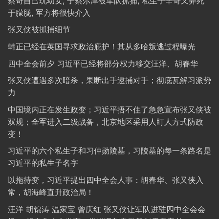
蔡奇自己玩幼女, 子蔡尔津被军队抓捕, 私生子辛奇又弄死
于朦胧, 军方将很快介入
张又侠被抓捕细节
韩正已经在英国寻求政治庇护！其从多哈叛逃过程曝光
四中全会前夕 习近平已经将部分权力移交汪洋、胡春华
张又侠遭遇多次暗杀，果断出手逮捕对手；彻底瓦解习派势
力
中国境内正在发生政变；习近平捂不住了急急宣布张又侠被
双规；全军进入二级战备，北京地区采用人盯人方式防政
变！
习近平的六个私生子和习仲勋陵墓，习陵墓的每一条路名是
习近平的私生子名字
以拖待变，习近平提出四中全会人事：胡春华、张又侠入
常，胡海峰直升政治局！
汪洋 胡锦涛 温家宝 曾庆红 张又侠让军队进驻四中全会会