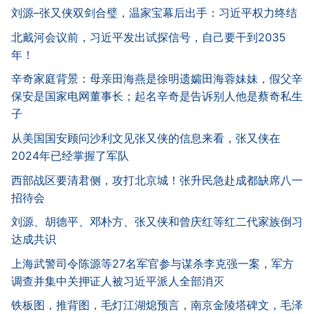
刘源–张又侠双剑合璧，温家宝幕后出手：习近平权力终结
北戴河会议前，习近平发出试探信号，自己要干到2035
年！
辛奇家庭背景：母亲田海燕是徐明遗孀田海蓉妹妹，假父辛
保安是国家电网董事长；起名辛奇是告诉别人他是蔡奇私生
子
从美国国安顾问沙利文见张又侠的信息来看，张又侠在
2024年已经掌握了军队
西部战区要清君侧，攻打北京城！张升民急赴成都缺席八一
招待会
刘源、胡德平、邓朴方、张又侠和曾庆红等红二代家族倒习
达成共识
上海武警司令陈源等27名军官参与谋杀李克强一案，军方
调查并集中关押证人被习近平派人全部消灭
铁板图，推背图，毛灯江湖熄预言，南京金陵塔碑文，毛泽