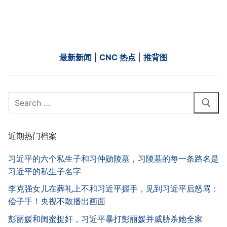
最新新闻
|
CNC 热点
|
推背图
Search
for:
近期热门档案
习近平的六个私生子和习仲勋陵墓，习陵墓的每一条路名是
习近平的私生子名字
李克强女儿在葬礼上不和习近平握手，见到习近平后怒骂：
侩子手！央视不敢播出画面
彭丽媛和闺蜜捉奸，习近平暴打彭丽媛并威胁杀她全家