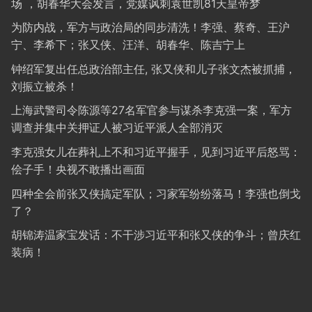
场 ，胡春华大会发言，党媒讽刺袁世凯81天皇帝梦
为防内战，军方与政治局的同步清洗！李强、蔡奇、王沪
宁、李希下；张又侠、汪洋、胡春华、陈吉宁上
钟绍军复出任总政治部主任, 张又侠和儿子张文杰被抓捕，
刘振立被杀！
上海武警司令陈源等27名军官参与谋杀李克强一案，军方
调查并集中关押证人被习近平派人全部消灭
李克强女儿在葬礼上不和习近平握手，见到习近平后怒骂：
侩子手！央视不敢播出画面
四种全会前张又侠搞定军队；习家军纷纷落马！李强也倒戈
了？
胡锦涛温家宝发话：不干涉习近平和张又侠的争斗；曾庆红
装病！