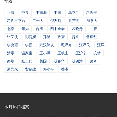
专题
闻
上海
中共
中南海
中国
乌克兰
习近平
习近平下台
二十大
俄罗斯
共产党
加拿大
北京
华为
台湾
四中全会
孟晚舟
川普
张又侠
彭丽媛
拜登
政变
普京
曾庆红
李克强
李强
武汉肺炎
毛泽东
江泽民
汪洋
清零
温家宝
王小洪
王岐山
王沪宁
疫情
秦刚
红二代
美国
胡春华
胡锦涛
蔡奇
薄熙来
贸易战
邓小平
香港
本月热门档案