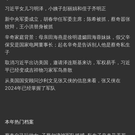
习近平女儿习明泽，小姨子彭丽娟和侄子齐明正
新中央军委成立，胡春华任军委主席；陈希被抓，蔡奇嚣张
狡辩，王小洪替身被抓
辛奇家庭背景：母亲田海燕是徐明遗孀田海蓉妹妹，假父辛
保安是国家电网董事长；起名辛奇是告诉别人他是蔡奇私生
子
取消习近平出访美国，邀请泽连斯基来访，军权易手，习近
平已经变成吉祥物习家军鸟兽散
从美国国安顾问沙利文见张又侠的信息来看，张又侠在
2024年已经掌握了军队
本年热门档案