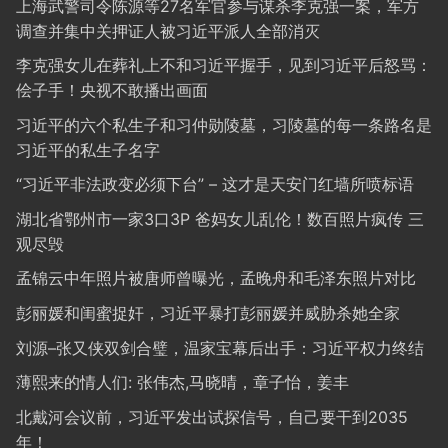
上海武警司令陈源等27名军官参与谋杀李克强一案，军方
调查并集中关押证人被习近平派人全部消灭
李克强女儿在葬礼上不和习近平握手，见到习近平后怒骂：
侩子手！央视不敢播出画面
习近平的六个私生子和习仲勋陵墓，习陵墓的每一条路名是
习近平的私生子名字
“习近平非法政变必须下台” – 这才是天安门红墙所喷标语
湖北省鄂州市一家3口3P 爸妈女儿乱伦！数百照片疯传 三
观尽毁
孟锦云中年照片被唐师曾曝光，孟晚舟和毛泽东照片对比
彭丽媛和闺蜜捉奸，习近平暴打彭丽媛并威胁杀她全家
刘源–张又侠双剑合璧，温家宝幕后出手：习近平权力终结
薄熙来的情人们: 张伟杰,马晓晴，章子怡，姜丰
北戴河会议前，习近平发出试探信号，自己要干到2035
年！