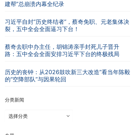
建帮”总崩溃内幕全纪录
习近平自封“历史终结者”，蔡奇免职、元老集体决
裂，五中全会全面逼习下台！
蔡奇去职中办主任，胡锦涛亲手封死儿子晋升
路：五中全会全面安排习近平下台的终极残局
历史的丧钟：从2026鼓吹新三大改造”看当年陈毅
的“空降部队”与因果轮回
分类新闻
分
类
新