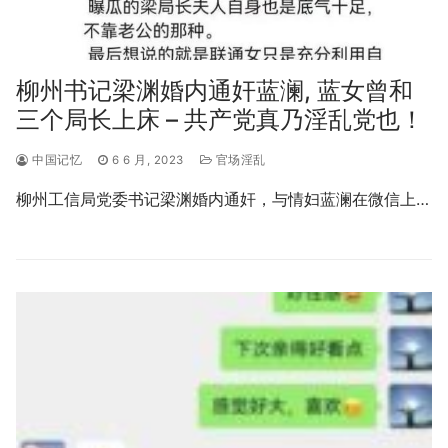
柳州书记梁渊婚内通奸蓝澜, 蓝女曾和
三个局长上床 – 共产党真乃淫乱党也！
中国记忆
6 6 月, 2023
官场淫乱
柳州工信局党委书记梁渊婚内通奸，与情妇蓝澜在微信上…