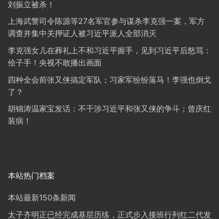
刘振立被杀！
上海武警司令陈源等27名军官参与谋杀李克强一案，军方
调查并集中关押证人被习近平派人全部消灭
李克强女儿在葬礼上不和习近平握手，见到习近平后怒骂：
侩子手！央视不敢播出画面
四种全会前张又侠搞定军队；习家军纷纷落马！李强也倒戈
了？
胡锦涛温家宝发话：不干涉习近平和张又侠的争斗；曾庆红
装病！
本站热门档案
本站最新150条新闻
太子齐明正已经完成基层历练，正式步入接班行列红二代发