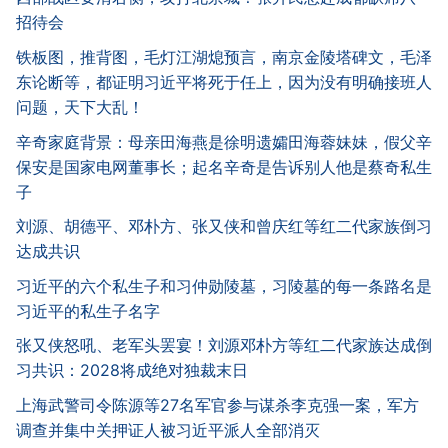
招待会
铁板图，推背图，毛灯江湖熄预言，南京金陵塔碑文，毛泽
东论断等，都证明习近平将死于任上，因为没有明确接班人
问题，天下大乱！
辛奇家庭背景：母亲田海燕是徐明遗孀田海蓉妹妹，假父辛
保安是国家电网董事长；起名辛奇是告诉别人他是蔡奇私生
子
刘源、胡德平、邓朴方、张又侠和曾庆红等红二代家族倒习
达成共识
习近平的六个私生子和习仲勋陵墓，习陵墓的每一条路名是
习近平的私生子名字
张又侠怒吼、老军头罢宴！刘源邓朴方等红二代家族达成倒
习共识：2028将成绝对独裁末日
上海武警司令陈源等27名军官参与谋杀李克强一案，军方
调查并集中关押证人被习近平派人全部消灭