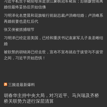
习近平私生子褚阳母亲是浙江象棋冠军褚宸；彭丽媛曾闹离
婚但最终妥协后开始信佛
习明泽化名楚晨和花旗银行前副总裁卢洪峰结婚；卢洪峰系
再婚前妻也是红后代
张又侠被抓捕细节
习明泽已经定居美国，已经和重庆书记袁家军儿子袁圣晰结
婚
被软禁的胡锦涛已经去世，宣布不宣布就在于拔管与不拔管
之间，习近平开始恐惧！
三频道最新爆料
胡春华主持中央大局，对习近平、马兴瑞及齐桥
桥关联势力进行深层清算