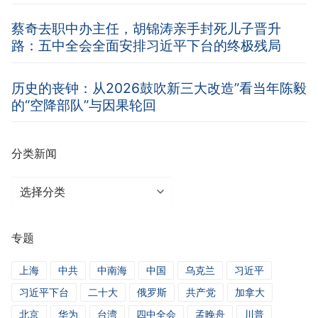
蔡奇去职中办主任，胡锦涛亲手封死儿子晋升
路：五中全会全面安排习近平下台的终极残局
历史的丧钟：从2026鼓吹新三大改造”看当年陈毅
的“空降部队”与因果轮回
分类新闻
分
类
新
专题
闻
上海
中共
中南海
中国
乌克兰
习近平
习近平下台
二十大
俄罗斯
共产党
加拿大
北京
华为
台湾
四中全会
孟晚舟
川普