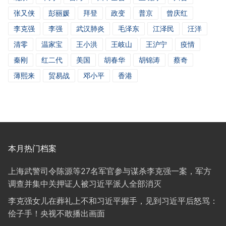
张又侠
彭丽媛
拜登
政变
普京
曾庆红
李克强
李强
武汉肺炎
毛泽东
江泽民
汪洋
清零
温家宝
王小洪
王岐山
王沪宁
疫情
秦刚
红二代
美国
胡春华
胡锦涛
蔡奇
薄熙来
贸易战
邓小平
香港
本月热门档案
上海武警司令陈源等27名军官参与谋杀李克强一案，军方
调查并集中关押证人被习近平派人全部消灭
李克强女儿在葬礼上不和习近平握手，见到习近平后怒骂：
侩子手！央视不敢播出画面