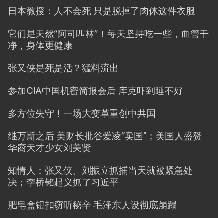
日本教授：人不会死 只是脱掉了肉体这件衣服
它们是天然“阿司匹林”！每天坚持吃一些，血管干
净，身体更健康
张又侠是死是活？猛料流出
参加CIA中国机密简报会后 库克吓到睡不好
多方位失守！一场大变革重创中共国
继万斯之后 美财长批谷爱凌“卖国”；美国人盛赞
华裔天才少女刘美贤
知情人：张又侠、刘振立抓捕当天就被紧急处
决；李桥铭起义抓了习近平
肥皂盒钮扣窃听秘辛 毛泽东人设彻底崩蹋