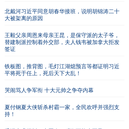
北戴河习近平同意胡春华接班，说明胡锦涛二十
大被架离的原因
王毅父亲周恩来母亲王昆，是保守派的太子爷，
替建制派控制着外交部，夫人钱韦被加拿大拒发
签证
铁板图，推背图，毛灯江湖熄预言等都证明习近
平将死于任上，死后天下大乱！
哭闹骂人争军衔 十大元帅之争夺内幕
夏付钢夏大侠斩杀村霸一家，全民欢呼并强烈支
持！