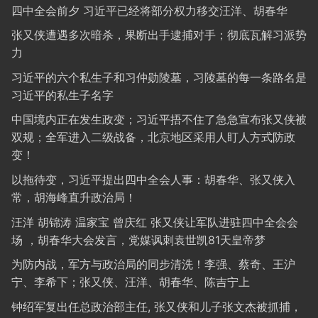
四中全会前夕 习近平已经将部分权力移交汪洋、胡春华
张又侠遭遇多次暗杀，果断出手逮捕对手；彻底瓦解习派势
力
习近平的六个私生子和习仲勋陵墓，习陵墓的每一条路名是
习近平的私生子名字
中国境内正在发生政变；习近平捂不住了急急宣布张又侠被
双规；全军进入二级战备，北京地区采用人盯人方式防政
变！
以拖待变，习近平提出四中全会人事：胡春华、张又侠入
常，胡海峰直升政治局！
汪洋 胡锦涛 温家宝 曾庆红 张又侠让军队进驻四中全会会
场 ，胡春华大会发言，党媒讽刺袁世凯81天皇帝梦
为防内战，军方与政治局的同步清洗！李强、蔡奇、王沪
宁、李希下；张又侠、汪洋、胡春华、陈吉宁上
钟绍军复出任总政治部主任, 张又侠和儿子张文杰被抓捕，