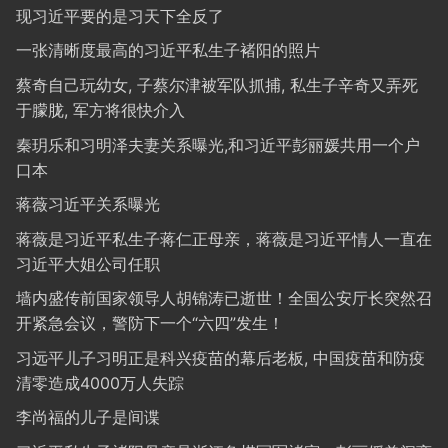
现习近平要的是习天下全反了
一张清晰度最高的习近平私生子褚阳的照片
蔡奇自己玩幼女, 子蔡尔津被军队抓捕, 私生子辛奇又弄死
于朦胧, 军方将很快介入
秦玥乐和习明泽夫妻关系曝光,和习近平彭丽媛共用一个户
口本
蒋薇习近平关系曝光
蒋薇是习近平私生子蒋仁正母亲，蒋薇是习近平情人一直在
习近平大姐公司任职
墙内盛传前国家领导人胡锦涛已逝世！全国公安厅长突然召
开紧急会议，警防下一个“六四”发生！
习远平儿子习明正是科兴疫苗的幕后老板, 中国疫苗和防疫
清零造成4000万人失踪
李尚福的儿子是间谍