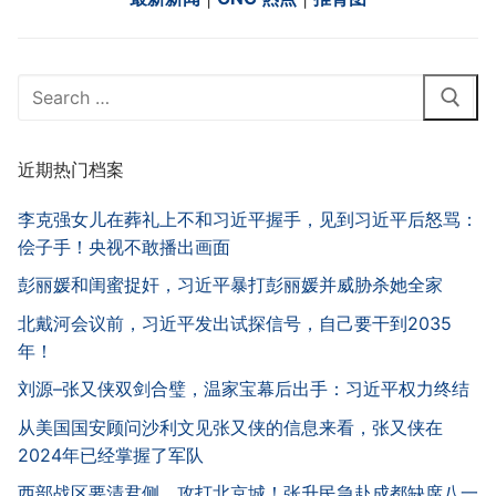
Search
for:
近期热门档案
李克强女儿在葬礼上不和习近平握手，见到习近平后怒骂：
侩子手！央视不敢播出画面
彭丽媛和闺蜜捉奸，习近平暴打彭丽媛并威胁杀她全家
北戴河会议前，习近平发出试探信号，自己要干到2035
年！
刘源–张又侠双剑合璧，温家宝幕后出手：习近平权力终结
从美国国安顾问沙利文见张又侠的信息来看，张又侠在
2024年已经掌握了军队
西部战区要清君侧，攻打北京城！张升民急赴成都缺席八一