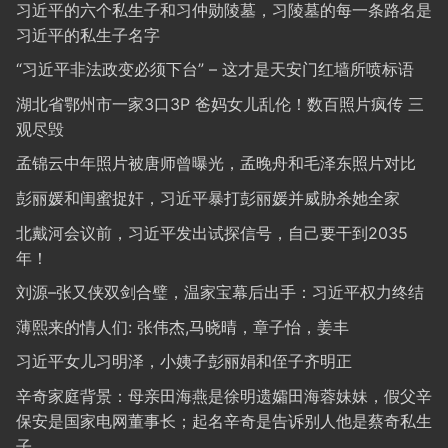
习近平的六个私生子和习仲勋陵墓，习陵墓的每一条路名是
习近平的私生子名字
“习近平非法政变必须下台” – 这才是天安门红墙所喷标语
湖北省鄂州市一家3口3P 爸妈女儿乱伦！数百照片疯传 三
观尽毁
孟锦云中年照片被唐师曾曝光，孟晚舟和毛泽东照片对比
彭丽媛和闺蜜捉奸，习近平暴打彭丽媛并威胁杀她全家
北戴河会议前，习近平发出试探信号，自己要干到2035
年！
刘源–张又侠双剑合璧，温家宝幕后出手：习近平权力终结
薄熙来的情人们: 张伟杰,马晓晴，章子怡，姜丰
习近平女儿习明泽，小姨子彭丽娟和侄子齐明正
辛奇家庭背景：母亲田海燕是徐明遗孀田海蓉妹妹，假父辛
保安是国家电网董事长；起名辛奇是告诉别人他是蔡奇私生
子