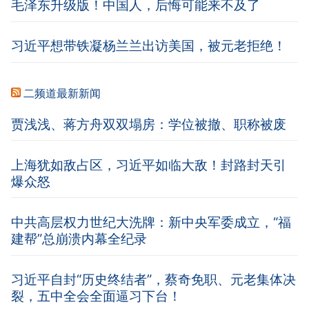
毛泽东升级版！中国人，后悔可能来不及了
习近平想带铁凝杨兰兰出访美国，被元老拒绝！
二频道最新新闻
贾浅浅、蒋方舟双双塌房：学位被撤、职称被废
上海犹如敌占区，习近平如临大敌！封路封天引
爆众怒
中共高层权力世纪大洗牌：新中央军委成立，“福
建帮”总崩溃内幕全纪录
习近平自封“历史终结者”，蔡奇免职、元老集体决
裂，五中全会全面逼习下台！