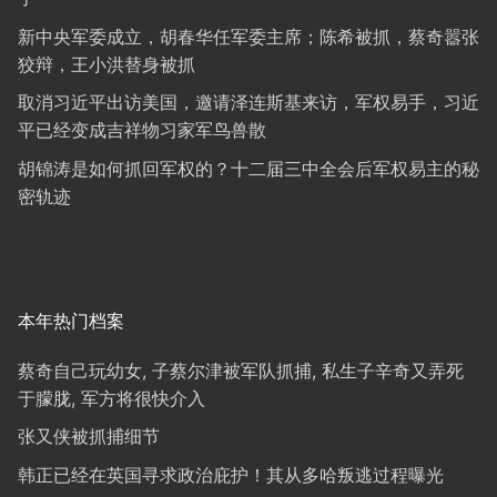
新中央军委成立，胡春华任军委主席；陈希被抓，蔡奇嚣张
狡辩，王小洪替身被抓
取消习近平出访美国，邀请泽连斯基来访，军权易手，习近
平已经变成吉祥物习家军鸟兽散
胡锦涛是如何抓回军权的？十二届三中全会后军权易主的秘
密轨迹
本年热门档案
蔡奇自己玩幼女, 子蔡尔津被军队抓捕, 私生子辛奇又弄死
于朦胧, 军方将很快介入
张又侠被抓捕细节
韩正已经在英国寻求政治庇护！其从多哈叛逃过程曝光