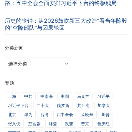
路：五中全会全面安排习近平下台的终极残局
历史的丧钟：从2026鼓吹新三大改造”看当年陈毅
的“空降部队”与因果轮回
分类新闻
分
类
新
专题
闻
上海
中共
中南海
中国
乌克兰
习近平
习近平下台
二十大
俄罗斯
共产党
加拿大
北京
华为
台湾
四中全会
孟晚舟
川普
张又侠
彭丽媛
拜登
政变
普京
曾庆红