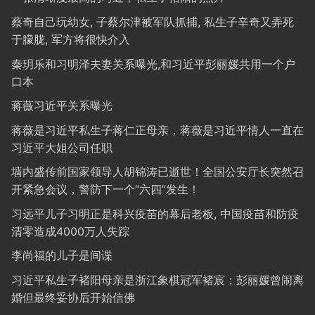
蔡奇自己玩幼女, 子蔡尔津被军队抓捕, 私生子辛奇又弄死
于朦胧, 军方将很快介入
秦玥乐和习明泽夫妻关系曝光,和习近平彭丽媛共用一个户
口本
蒋薇习近平关系曝光
蒋薇是习近平私生子蒋仁正母亲，蒋薇是习近平情人一直在
习近平大姐公司任职
墙内盛传前国家领导人胡锦涛已逝世！全国公安厅长突然召
开紧急会议，警防下一个“六四”发生！
习远平儿子习明正是科兴疫苗的幕后老板, 中国疫苗和防疫
清零造成4000万人失踪
李尚福的儿子是间谍
习近平私生子褚阳母亲是浙江象棋冠军褚宸；彭丽媛曾闹离
婚但最终妥协后开始信佛