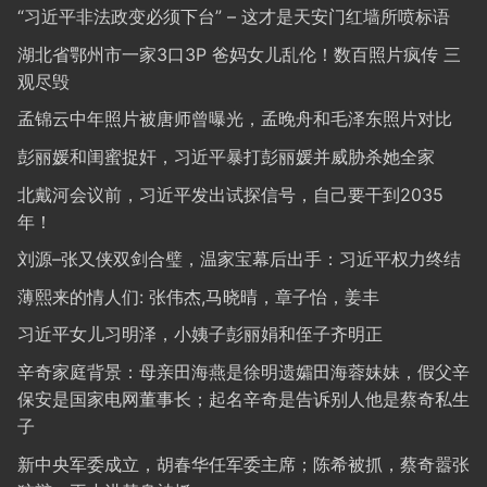
“习近平非法政变必须下台” – 这才是天安门红墙所喷标语
湖北省鄂州市一家3口3P 爸妈女儿乱伦！数百照片疯传 三
观尽毁
孟锦云中年照片被唐师曾曝光，孟晚舟和毛泽东照片对比
彭丽媛和闺蜜捉奸，习近平暴打彭丽媛并威胁杀她全家
北戴河会议前，习近平发出试探信号，自己要干到2035
年！
刘源–张又侠双剑合璧，温家宝幕后出手：习近平权力终结
薄熙来的情人们: 张伟杰,马晓晴，章子怡，姜丰
习近平女儿习明泽，小姨子彭丽娟和侄子齐明正
辛奇家庭背景：母亲田海燕是徐明遗孀田海蓉妹妹，假父辛
保安是国家电网董事长；起名辛奇是告诉别人他是蔡奇私生
子
新中央军委成立，胡春华任军委主席；陈希被抓，蔡奇嚣张