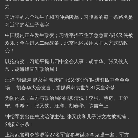
力
习近平的六个私生子和习仲勋陵墓，习陵墓的每一条路名是
习近平的私生子名字
中国境内正在发生政变；习近平捂不住了急急宣布张又侠被
双规；全军进入二级战备，北京地区采用人盯人方式防政
变！
以拖待变，习近平提出四中全会人事：胡春华、张又侠入
常，胡海峰直升政治局！
汪洋 胡锦涛 温家宝 曾庆红 张又侠让军队进驻四中全会会
场 ，胡春华大会发言，党媒讽刺袁世凯81天皇帝梦
为防内战，军方与政治局的同步清洗！李强、蔡奇、王沪
宁、李希下；张又侠、汪洋、胡春华、陈吉宁上
钟绍军复出任总政治部主任, 张又侠和儿子张文杰被抓捕，
刘振立被杀！
上海武警司令陈源等27名军官参与谋杀李克强一案，军方