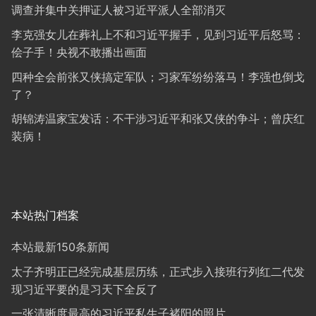
调查并集中关押证人被习近平派人全部消灭
李克强女儿在葬礼上不和习近平握手，见到习近平后怒骂：
侩子手！央视不敢播出画面
四种全会前张又侠搞定军队；习家军纷纷落马！李强也倒戈
了？
胡锦涛温家宝发话：不干涉习近平和张又侠的争斗；曾庆红
装病！
本站热门档案
本站最新150条新闻
太子齐明正已经完成基层历练，正式步入接班行列红二代发
现习近平要的是习天下全反了
一张清晰度最高的习近平私生子褚阳的照片