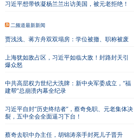
习近平想带铁凝杨兰兰出访美国，被元老拒绝！
二频道最新新闻
贾浅浅、蒋方舟双双塌房：学位被撤、职称被废
上海犹如敌占区，习近平如临大敌！封路封天引
爆众怒
中共高层权力世纪大洗牌：新中央军委成立，“福
建帮”总崩溃内幕全纪录
习近平自封“历史终结者”，蔡奇免职、元老集体决
裂，五中全会全面逼习下台！
蔡奇去职中办主任，胡锦涛亲手封死儿子晋升