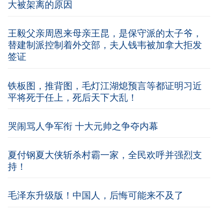
大被架离的原因
王毅父亲周恩来母亲王昆，是保守派的太子爷，
替建制派控制着外交部，夫人钱韦被加拿大拒发
签证
铁板图，推背图，毛灯江湖熄预言等都证明习近
平将死于任上，死后天下大乱！
哭闹骂人争军衔 十大元帅之争夺内幕
夏付钢夏大侠斩杀村霸一家，全民欢呼并强烈支
持！
毛泽东升级版！中国人，后悔可能来不及了