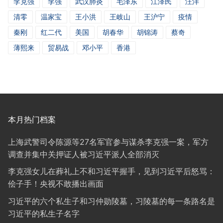
李克强
李强
武汉肺炎
毛泽东
江泽民
汪洋
清零
温家宝
王小洪
王岐山
王沪宁
疫情
秦刚
红二代
美国
胡春华
胡锦涛
蔡奇
薄熙来
贸易战
邓小平
香港
本月热门档案
上海武警司令陈源等27名军官参与谋杀李克强一案，军方
调查并集中关押证人被习近平派人全部消灭
李克强女儿在葬礼上不和习近平握手，见到习近平后怒骂：
侩子手！央视不敢播出画面
习近平的六个私生子和习仲勋陵墓，习陵墓的每一条路名是
习近平的私生子名字