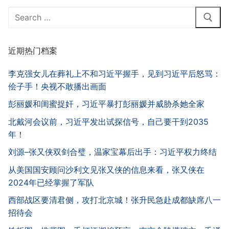
Search
for:
近期热门档案
李克强女儿在葬礼上不和习近平握手，见到习近平后怒骂：
侩子手！央视不敢播出画面
彭丽媛和闺蜜捉奸，习近平暴打彭丽媛并威胁杀她全家
北戴河会议前，习近平发出试探信号，自己要干到2035
年！
刘源–张又侠双剑合璧，温家宝幕后出手：习近平权力终结
从美国国安顾问沙利文见张又侠的信息来看，张又侠在
2024年已经掌握了军队
西部战区要清君侧，攻打北京城！张升民急赴成都缺席八一
招待会