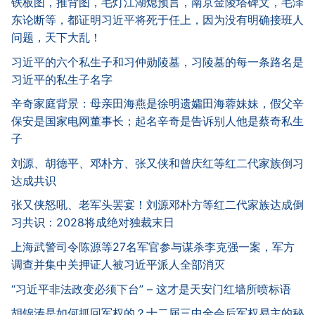
铁板图，推背图，毛灯江湖熄预言，南京金陵塔碑文，毛泽
东论断等，都证明习近平将死于任上，因为没有明确接班人
问题，天下大乱！
习近平的六个私生子和习仲勋陵墓，习陵墓的每一条路名是
习近平的私生子名字
辛奇家庭背景：母亲田海燕是徐明遗孀田海蓉妹妹，假父辛
保安是国家电网董事长；起名辛奇是告诉别人他是蔡奇私生
子
刘源、胡德平、邓朴方、张又侠和曾庆红等红二代家族倒习
达成共识
张又侠怒吼、老军头罢宴！刘源邓朴方等红二代家族达成倒
习共识：2028将成绝对独裁末日
上海武警司令陈源等27名军官参与谋杀李克强一案，军方
调查并集中关押证人被习近平派人全部消灭
“习近平非法政变必须下台” – 这才是天安门红墙所喷标语
胡锦涛是如何抓回军权的？十二届三中全会后军权易主的秘