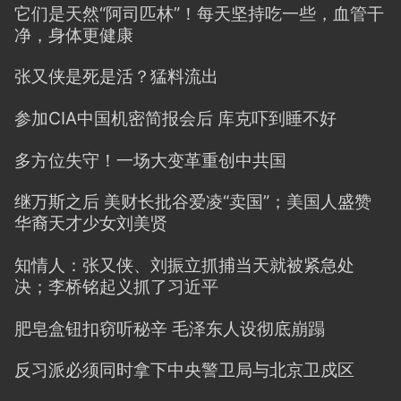
它们是天然“阿司匹林”！每天坚持吃一些，血管干
净，身体更健康
张又侠是死是活？猛料流出
参加CIA中国机密简报会后 库克吓到睡不好
多方位失守！一场大变革重创中共国
继万斯之后 美财长批谷爱凌“卖国”；美国人盛赞
华裔天才少女刘美贤
知情人：张又侠、刘振立抓捕当天就被紧急处
决；李桥铭起义抓了习近平
肥皂盒钮扣窃听秘辛 毛泽东人设彻底崩蹋
反习派必须同时拿下中央警卫局与北京卫戍区