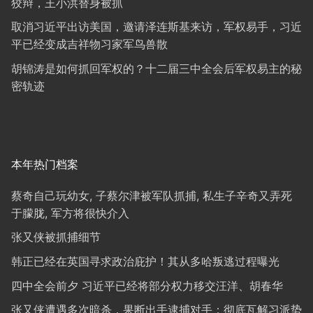
狡辩，王小洪替身被抓
取消习近平出访美国，邀请泽连斯基来访，军权易手，习近
平已经变成吉祥物习家军鸟兽散
胡锦涛是如何抓回军权的？十二届三中全会后军权易主的秘
密轨迹
本年热门档案
蔡奇自己玩幼女, 子蔡尔津被军队抓捕, 私生子辛奇又弄死
于朦胧, 军方将很快介入
张又侠被抓捕细节
韩正已经在英国寻求政治庇护！其从多哈叛逃过程曝光
四中全会前夕 习近平已经将部分权力移交汪洋、胡春华
张又侠遭遇多次暗杀，果断出手逮捕对手；彻底瓦解习派势