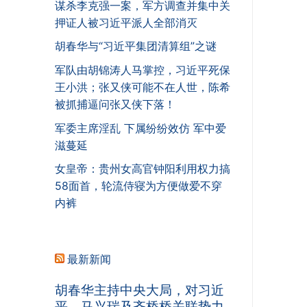
谋杀李克强一案，军方调查并集中关
押证人被习近平派人全部消灭
胡春华与“习近平集团清算组”之谜
军队由胡锦涛人马掌控，习近平死保
王小洪；张又侠可能不在人世，陈希
被抓捕逼问张又侠下落！
军委主席淫乱 下属纷纷效仿 军中爱
滋蔓延
女皇帝：贵州女高官钟阳利用权力搞
58面首，轮流侍寝为方便做爱不穿
内裤
最新新闻
胡春华主持中央大局，对习近
平、马兴瑞及齐桥桥关联势力