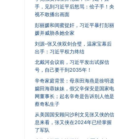
手，见到习近平后怒骂：侩子手！央
视不敢播出画面
彭丽媛和闺蜜捉奸，习近平暴打彭丽
媛并威胁杀她全家
刘源–张又侠双剑合璧，温家宝幕后
出手：习近平权力终结
北戴河会议前，习近平发出试探信
号，自己要干到2035年！
辛奇家庭背景：母亲田海燕是徐明遗
孀田海蓉妹妹，假父辛保安是国家电
网董事长；起名辛奇是告诉别人他是
蔡奇私生子
从美国国安顾问沙利文见张又侠的信
息来看，张又侠在2024年已经掌握
了军队