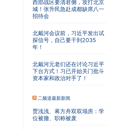
西部战区要清君侧，攻打北京
城！张升民急赴成都缺席八一
招待会
北戴河会议前，习近平发出试
探信号，自己要干到2035
年！
北戴河元老们还在讨论习近平
下台方式！习已开始关门批斗
资本家和政治对手了！
二频道最新新闻
贾浅浅、蒋方舟双双塌房：学
位被撤、职称被废