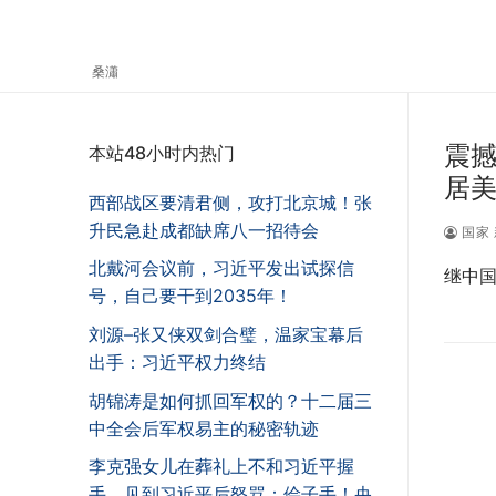
桑瀟
震撼
本站48小时内热门
居
西部战区要清君侧，攻打北京城！张
升民急赴成都缺席八一招待会
国家 
北戴河会议前，习近平发出试探信
继中
号，自己要干到2035年！
刘源–张又侠双剑合璧，温家宝幕后
出手：习近平权力终结
胡锦涛是如何抓回军权的？十二届三
中全会后军权易主的秘密轨迹
李克强女儿在葬礼上不和习近平握
手，见到习近平后怒骂：侩子手！央