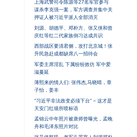
上海武警司令陈源等27名军官参与
谋杀李克强一案，军方调查并集中关
押证人被习近平派人全部消灭
刘源、胡德平、邓朴方、张又侠和曾
庆红等红二代家族倒习达成共识
西部战区要清君侧，攻打北京城！张
升民急赴成都缺席八一招待会
军委主席淫乱 下属纷纷效仿 军中爱
滋蔓延
薄熙来的情人们: 张伟杰,马晓晴，章
子怡，姜丰
“习近平非法政变必须下台” – 这才是
天安门红墙所喷标语
孟锦云中年照片被唐师曾曝光，孟晚
舟和毛泽东照片对比