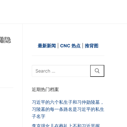
瀟隐
最新新闻
|
CNC 热点
|
推背图
Search
for:
近期热门档案
习近平的六个私生子和习仲勋陵墓，
习陵墓的每一条路名是习近平的私生
子名字
李克强女儿在葬礼上不和习近平握