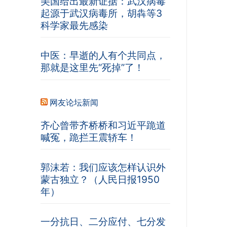
美国给出最新证据：武汉病毒
起源于武汉病毒所，胡犇等3
科学家最先感染
中医：早逝的人有个共同点，
那就是这里先“死掉”了！
网友论坛新闻
齐心曾带齐桥桥和习近平跪道
喊冤，跪拦王震轿车！
郭沫若：我们应该怎样认识外
蒙古独立？（人民日报1950
年）
一分抗日、二分应付、七分发