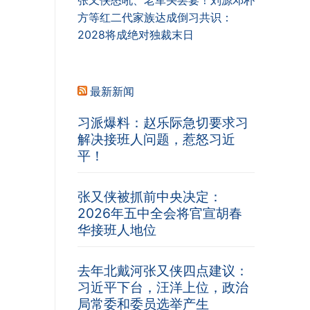
张又侠怒吼、老军头罢宴！刘源邓朴
方等红二代家族达成倒习共识：
2028将成绝对独裁末日
最新新闻
习派爆料：赵乐际急切要求习
解决接班人问题，惹怒习近
平！
张又侠被抓前中央决定：
2026年五中全会将官宣胡春
华接班人地位
去年北戴河张又侠四点建议：
习近平下台，汪洋上位，政治
局常委和委员选举产生