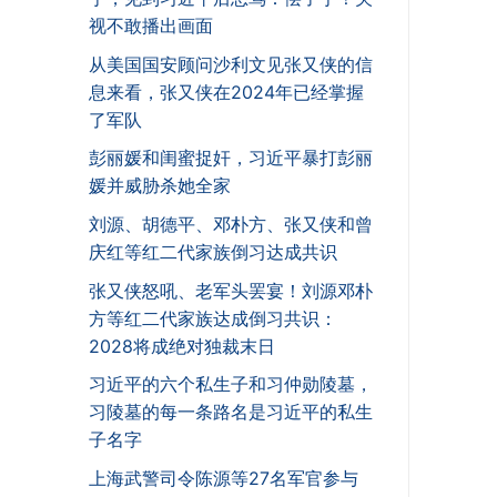
视不敢播出画面
从美国国安顾问沙利文见张又侠的信
息来看，张又侠在2024年已经掌握
了军队
彭丽媛和闺蜜捉奸，习近平暴打彭丽
媛并威胁杀她全家
刘源、胡德平、邓朴方、张又侠和曾
庆红等红二代家族倒习达成共识
张又侠怒吼、老军头罢宴！刘源邓朴
方等红二代家族达成倒习共识：
2028将成绝对独裁末日
习近平的六个私生子和习仲勋陵墓，
习陵墓的每一条路名是习近平的私生
子名字
上海武警司令陈源等27名军官参与