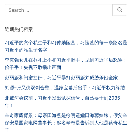
Search
for:
近期热门档案
习近平的六个私生子和习仲勋陵墓，习陵墓的每一条路名是
习近平的私生子名字
李克强女儿在葬礼上不和习近平握手，见到习近平后怒骂：
侩子手！央视不敢播出画面
彭丽媛和闺蜜捉奸，习近平暴打彭丽媛并威胁杀她全家
刘源–张又侠双剑合璧，温家宝幕后出手：习近平权力终结
北戴河会议前，习近平发出试探信号，自己要干到2035
年！
辛奇家庭背景：母亲田海燕是徐明遗孀田海蓉妹妹，假父辛
保安是国家电网董事长；起名辛奇是告诉别人他是蔡奇私生
子