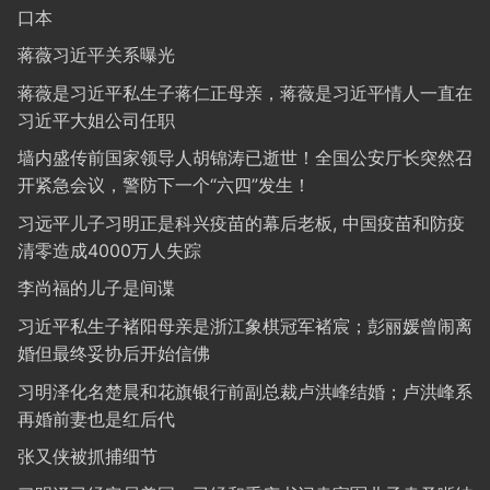
口本
蒋薇习近平关系曝光
蒋薇是习近平私生子蒋仁正母亲，蒋薇是习近平情人一直在
习近平大姐公司任职
墙内盛传前国家领导人胡锦涛已逝世！全国公安厅长突然召
开紧急会议，警防下一个“六四”发生！
习远平儿子习明正是科兴疫苗的幕后老板, 中国疫苗和防疫
清零造成4000万人失踪
李尚福的儿子是间谍
习近平私生子褚阳母亲是浙江象棋冠军褚宸；彭丽媛曾闹离
婚但最终妥协后开始信佛
习明泽化名楚晨和花旗银行前副总裁卢洪峰结婚；卢洪峰系
再婚前妻也是红后代
张又侠被抓捕细节