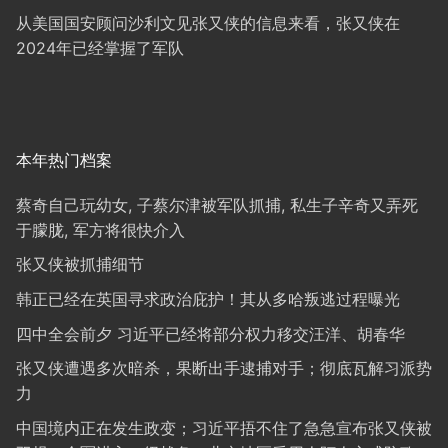
从美国国安顾问沙利文见张又侠的信息来看，张又侠在
2024年已经掌握了军队
本年热门档案
蔡奇自己玩幼女, 子蔡尔津被军队抓捕, 私生子辛奇又弄死
于朦胧, 军方将很快介入
张又侠被抓捕细节
韩正已经在英国寻求政治庇护！其从多哈叛逃过程曝光
四中全会前夕 习近平已经将部分权力移交汪洋、胡春华
张又侠遭遇多次暗杀，果断出手逮捕对手；彻底瓦解习派势
力
中国境内正在发生政变；习近平捂不住了急急宣布张又侠被