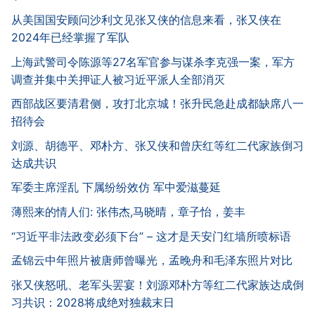
从美国国安顾问沙利文见张又侠的信息来看，张又侠在
2024年已经掌握了军队
上海武警司令陈源等27名军官参与谋杀李克强一案，军方
调查并集中关押证人被习近平派人全部消灭
西部战区要清君侧，攻打北京城！张升民急赴成都缺席八一
招待会
刘源、胡德平、邓朴方、张又侠和曾庆红等红二代家族倒习
达成共识
军委主席淫乱 下属纷纷效仿 军中爱滋蔓延
薄熙来的情人们: 张伟杰,马晓晴，章子怡，姜丰
“习近平非法政变必须下台” – 这才是天安门红墙所喷标语
孟锦云中年照片被唐师曾曝光，孟晚舟和毛泽东照片对比
张又侠怒吼、老军头罢宴！刘源邓朴方等红二代家族达成倒
习共识：2028将成绝对独裁末日