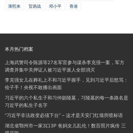
薄熙来
贸易战
邓小平
香港
本月热门档案
上海武警司令陈源等27名军官参与谋杀李克强一案，军方
调查并集中关押证人被习近平派人全部消灭
李克强女儿在葬礼上不和习近平握手，见到习近平后怒骂：
侩子手！央视不敢播出画面
习近平的六个私生子和习仲勋陵墓，习陵墓的每一条路名是
习近平的私生子名字
“习近平非法政变必须下台” – 这才是天安门红墙所喷标语
湖北省鄂州市一家3口3P 爸妈女儿乱伦！数百照片疯传 三
观尽毁