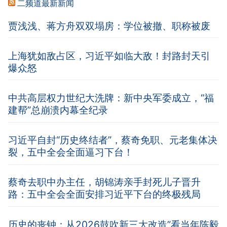
二频道最新新闻
贾浅浅、蒋方舟双双塌房：学位被撤、职称被废
上海犹如敌占区，习近平如临大敌！封路封天引
爆众怒
中共高层权力世纪大洗牌：新中央军委成立，“福
建帮”总崩溃内幕全纪录
习近平自封“历史终结者”，蔡奇免职、元老集体决
裂，五中全会全面逼习下台！
蔡奇去职中办主任，胡锦涛亲手封死儿子晋升
路：五中全会全面安排习近平下台的终极残局
历史的丧钟：从2026鼓吹新三大改造”看当年陈毅