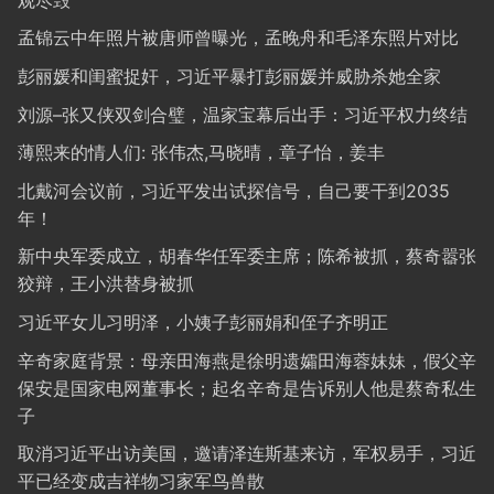
孟锦云中年照片被唐师曾曝光，孟晚舟和毛泽东照片对比
彭丽媛和闺蜜捉奸，习近平暴打彭丽媛并威胁杀她全家
刘源–张又侠双剑合璧，温家宝幕后出手：习近平权力终结
薄熙来的情人们: 张伟杰,马晓晴，章子怡，姜丰
北戴河会议前，习近平发出试探信号，自己要干到2035
年！
新中央军委成立，胡春华任军委主席；陈希被抓，蔡奇嚣张
狡辩，王小洪替身被抓
习近平女儿习明泽，小姨子彭丽娟和侄子齐明正
辛奇家庭背景：母亲田海燕是徐明遗孀田海蓉妹妹，假父辛
保安是国家电网董事长；起名辛奇是告诉别人他是蔡奇私生
子
取消习近平出访美国，邀请泽连斯基来访，军权易手，习近
平已经变成吉祥物习家军鸟兽散