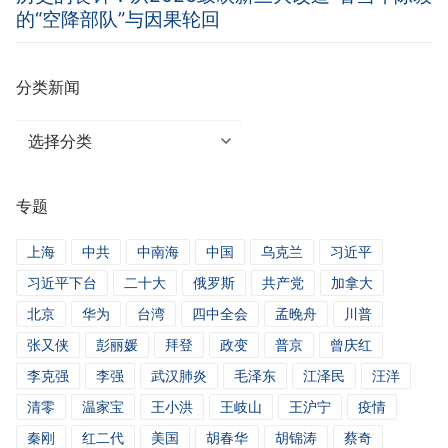
的“空降部队”与因果轮回
分类新闻
分
类
新
专题
闻
上海
中共
中南海
中国
乌克兰
习近平
习近平下台
二十大
俄罗斯
共产党
加拿大
北京
华为
台湾
四中全会
孟晚舟
川普
张又侠
彭丽媛
拜登
政变
普京
曾庆红
李克强
李强
武汉肺炎
毛泽东
江泽民
汪洋
清零
温家宝
王小洪
王岐山
王沪宁
疫情
秦刚
红二代
美国
胡春华
胡锦涛
蔡奇