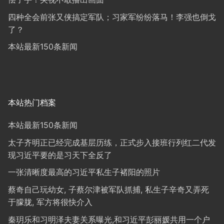
四种全会前张又侠搞定军队；习家军纷纷落马！李强也倒戈
了？
本站最新150条新闻
本站热门档案
本站最新150条新闻
太子齐明正已经完成基层历练，正式步入接班行列红二代发
现习近平要的是习天下全反了
一张清晰度最高的习近平私生子褚阳的照片
蔡奇自己玩幼女, 子蔡尔津被军队抓捕, 私生子辛奇又弄死
于朦胧, 军方将很快介入
秦玥乐和习明泽夫妻关系曝光,和习近平彭丽媛共用一个户