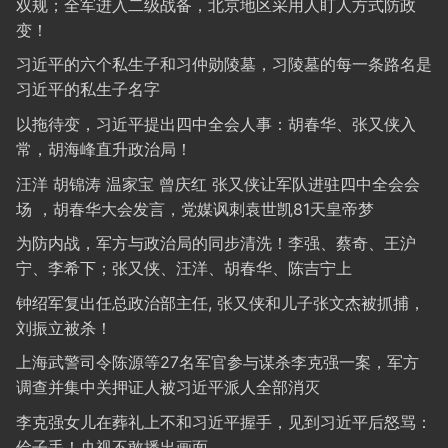
双规；全军进入二级战备，北京地区采用人盯人方式防政
变！
习近平的六个私生子和习仲勋陵墓，习陵墓的每一条路名是
习近平的私生子名字
以拖待变，习近平提出四中全会人事：胡春华、张又侠入
常，胡海峰直升政治局！
汪洋 胡锦涛 温家宝 曾庆红 张又侠让军队进驻四中全会会
场 ，胡春华大会发言，党媒讽刺袁世凯81天皇帝梦
为防内战，军方与政治局的同步清洗！李强、蔡奇、王沪
宁、李希下；张又侠、汪洋、胡春华、陈吉宁上
钟绍军复出任总政治部主任, 张又侠和儿子张文杰被抓捕，
刘振立被杀！
上海武警司令陈源等27名军官参与谋杀李克强一案，军方
调查并集中关押证人被习近平派人全部消灭
李克强女儿在葬礼上不和习近平握手，见到习近平后怒骂：
侩子手！央视不敢播出画面